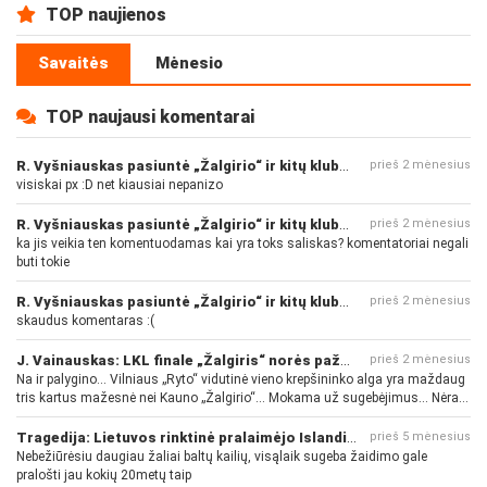
TOP naujienos
Savaitės
Mėnesio
TOP naujausi komentarai
R. Vyšniauskas pasiuntė „Žalgirio“ ir kitų klubų fanus
prieš 2 mėnesius
visiskai px :D net kiausiai nepanizo
R. Vyšniauskas pasiuntė „Žalgirio“ ir kitų klubų fanus
prieš 2 mėnesius
ka jis veikia ten komentuodamas kai yra toks saliskas? komentatoriai negali
buti tokie
R. Vyšniauskas pasiuntė „Žalgirio“ ir kitų klubų fanus
prieš 2 mėnesius
skaudus komentaras :(
J. Vainauskas: LKL finale „Žalgiris“ norės pažeminti „Rytą“
prieš 2 mėnesius
Na ir palygino... Vilniaus „Ryto“ vidutinė vieno krepšininko alga yra maždaug
tris kartus mažesnė nei Kauno „Žalgirio“... Mokama už sugebėjimus... Nėra
pinigų - nėra gerų žaidėjų...
Tragedija: Lietuvos rinktinė pralaimėjo Islandijai
prieš 5 mėnesius
Nebežiūrėsiu daugiau žaliai baltų kailių, visąlaik sugeba žaidimo gale
pralošti jau kokių 20metų taip