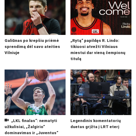
Galiūnas po krepšiu priėmė
„Rytą“ papildęs R. Lindo:
sprendimą dėl savo ateities
tikiuosi atvežti Vilniaus
Vilniuje
miestui dar vieną čempionų
titulą
„LKL finalas“: nematyti
Legendinis komentatorių
užkulisiai, „Žalgirio“
duetas grįžta į LRT eterį
dominavimas ir „Juventus“