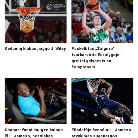
Kėdainių klubas įsigijo J. Wiley
Paskelbtas „Žalgirio“
tvarkaraštis Eurolygoje:
greitai galynėsis su
čempionais
Shaqas: fanai daug reikalaus
Filadelfija švenčia: L. Jameso
iš L. Jameso, bet viskas
atvykimas sugeneruos