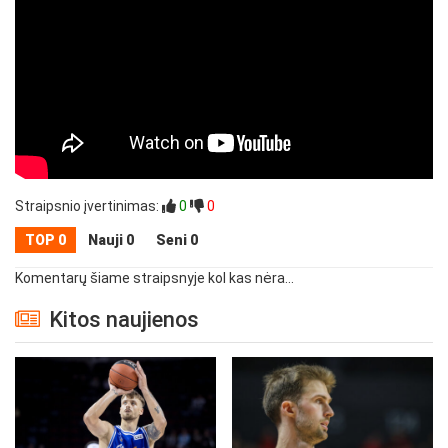
Straipsnio įvertinimas:
0
0
TOP 0
Nauji 0
Seni 0
Komentarų šiame straipsnyje kol kas nėra...
Kitos naujienos