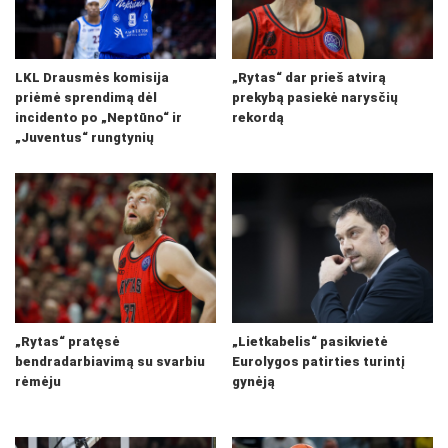
LKL Drausmės komisija
„Rytas“ dar prieš atvirą
priėmė sprendimą dėl
prekybą pasiekė narysčių
incidento po „Neptūno“ ir
rekordą
„Juventus“ rungtynių
„Rytas“ pratęsė
„Lietkabelis“ pasikvietė
bendradarbiavimą su svarbiu
Eurolygos patirties turintį
rėmėju
gynėją