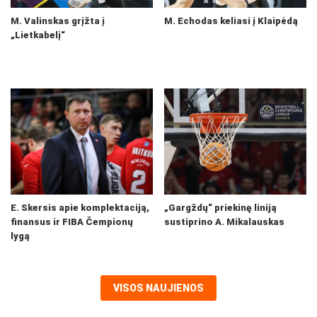
M. Valinskas grįžta į
M. Echodas keliasi į Klaipėdą
„Lietkabelį“
E. Skersis apie komplektaciją,
„Gargždų“ priekinę liniją
finansus ir FIBA Čempionų
sustiprino A. Mikalauskas
lygą
VISOS NAUJIENOS