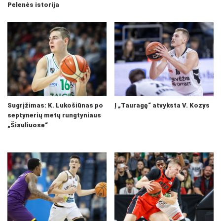
Pelenės istorija
Sugrįžimas: K. Lukošiūnas po
Į „Tauragę“ atvyksta V. Kozys
septynerių metų rungtyniaus
„Šiauliuose“