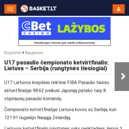
Toggle
Navigation
Krepšinis
Naujienos
U17 pasaulio čempionato ketvirtfinalis:
Lietuva – Serbija (rungtynės tiesiogiai)
U17 Lietuvos krepšinio rinktinė FIBA Pasaulio taurės
aštuntfinalyje 98:62 įveikusi Japoniją pateko tarp 8
stipriausių pasaulio komandų.
Čempionato ketvirtfinalyje Lietuva kovos su Serbija, kuri
121:91 nugalėjo Naująją Zelandiją.
Lietuvos ketvirtfinalio rungtynės vyks penktadienį, liepos 3