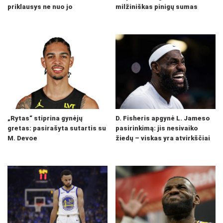
priklausys ne nuo jo
milžiniškas pinigų sumas
„Rytas“ stiprina gynėjų
D. Fisheris apgynė L. Jameso
gretas: pasirašyta sutartis su
pasirinkimą: jis nesivaiko
M. Devoe
žiedų – viskas yra atvirkščiai