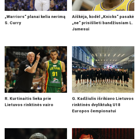
„Warriors“ planai kelia nerimą
Aiškėja, kodėl „Knicks“ pasakė
S. Curry
„ne“ prisišlieti bandžiusiam L.
Jamesui
R. Kurtinaitis lieka prie
G. Kadžiulis išrikiavo Lietuvos
Lietuvos rinktinės vairo
rinktinės dvyliktuką U18
Europos čempionatui