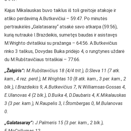
Kajus Mikalauskas buvo taiklus iš toli greitoje atakoje ir
atliko perdavimą A.Butkevičiui – 59:47. Po minutės
pertraukėlės „Galatasaray“ atsakė savo atkarpa (59:56),
kurią nutraukė I.Brazdeikis, sumetęs baudas ir asistavęs
M.Wrighto dvitaškiui su pražanga – 64:56. A.Butkevičius
rinko 3 taškus, Dovydas Buika pridėjo 4, o rungtynes uždarė
du M.Rubštavičiaus tritaškiai – 77:66.
„Žalgiris“:
M.Rubštavičius 18 (4/4 trit.), D.Sleva 11 (7 atk.
kam., 4 rez. perd.), M.Wrightas 10 (8 atk. kam., 3 per. kam., 2
blk.), I.Brazdeikis 9, A.Butkevičius 7, N.Williamsas-Gossas 4,
E.Ulanovas 4 (2 blk.), D.Buika 4, D.Daubaris 4, K.Mikalauskas
3 (3 per. kam.), N.Raupelis 3, I.Štombergas 0, M.Bulanovas
0.
„Galatasaray“:
J.Palmeris 15 (3 per. kam., 2 blk.),
E.McCollumas 12.