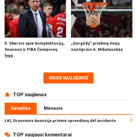
E. Skersis apie komplektaciją,
„Gargždų“ priekinę liniją
finansus ir FIBA Čempionų
sustiprino A. Mikalauskas
lygą
VISOS NAUJIENOS
TOP naujienos
Savaitės
Mėnesio
0
LKL Drausmės komisija priėmė sprendimą dėl incidento po „Neptūno“ ir „Juventus“ rungtynių
TOP naujausi komentarai