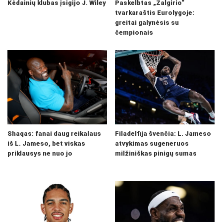
Kėdainių klubas įsigijo J. Wiley
Paskelbtas „Žalgirio“
tvarkaraštis Eurolygoje:
greitai galynėsis su
čempionais
Shaqas: fanai daug reikalaus
Filadelfija švenčia: L. Jameso
iš L. Jameso, bet viskas
atvykimas sugeneruos
priklausys ne nuo jo
milžiniškas pinigų sumas