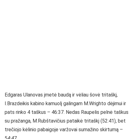
Edgaras Ulanovas įmetė baudą ir vėliau šovė tritaškį,
I.Brazdeikis kabino kamuolį galingam M.Wrighto dėjimui ir
pats rinko 4 taškus – 46:37. Nedas Raupelis pelnė taškus
su pražanga, M.Rubštavičius pataikė tritaškį (52:41), bet
trečiojo kėlinio pabaigoje varžovai sumažino skirtumą –
54:47.