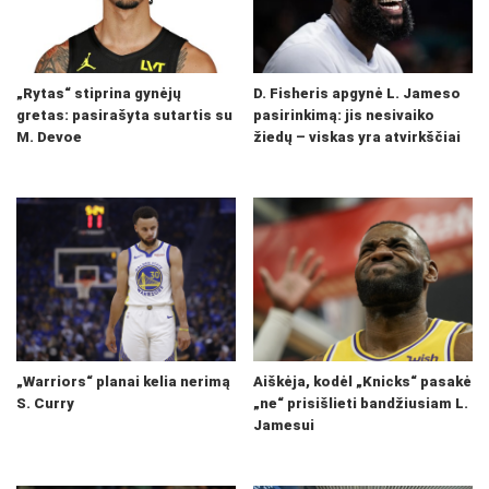
„Rytas“ stiprina gynėjų
D. Fisheris apgynė L. Jameso
gretas: pasirašyta sutartis su
pasirinkimą: jis nesivaiko
M. Devoe
žiedų – viskas yra atvirkščiai
„Warriors“ planai kelia nerimą
Aiškėja, kodėl „Knicks“ pasakė
S. Curry
„ne“ prisišlieti bandžiusiam L.
Jamesui