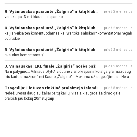
R. Vyšniauskas pasiuntė „Žalgirio“ ir kitų klubų fanus
prieš 2 mėnesius
visiskai px :D net kiausiai nepanizo
R. Vyšniauskas pasiuntė „Žalgirio“ ir kitų klubų fanus
prieš 2 mėnesius
ka jis veikia ten komentuodamas kai yra toks saliskas? komentatoriai negali
buti tokie
R. Vyšniauskas pasiuntė „Žalgirio“ ir kitų klubų fanus
prieš 2 mėnesius
skaudus komentaras :(
J. Vainauskas: LKL finale „Žalgiris“ norės pažeminti „Rytą“
prieš 2 mėnesius
Na ir palygino... Vilniaus „Ryto“ vidutinė vieno krepšininko alga yra maždaug
tris kartus mažesnė nei Kauno „Žalgirio“... Mokama už sugebėjimus... Nėra
pinigų - nėra gerų žaidėjų...
Tragedija: Lietuvos rinktinė pralaimėjo Islandijai
prieš 5 mėnesius
Nebežiūrėsiu daugiau žaliai baltų kailių, visąlaik sugeba žaidimo gale
pralošti jau kokių 20metų taip