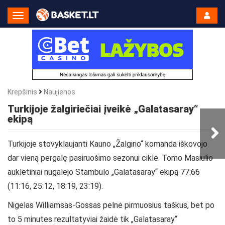
Toggle
Navigation
Krepšinis
Naujienos
Turkijoje žalgiriečiai įveikė „Galatasaray“
ekipą
Turkijoje stovyklaujanti Kauno „Žalgirio“ komanda iškovojo
dar vieną pergalę pasiruošimo sezonui cikle. Tomo Masiulio
auklėtiniai nugalėjo Stambulo „Galatasaray“ ekipą 77:66
(11:16, 25:12, 18:19, 23:19).
Nigelas Williamsas-Gossas pelnė pirmuosius taškus, bet po
to 5 minutes rezultatyviai žaidė tik „Galatasaray“