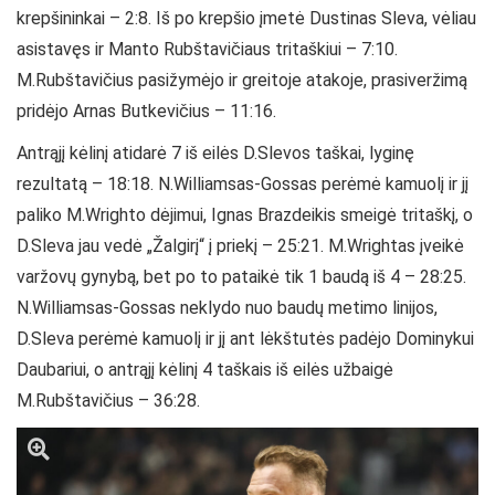
krepšininkai – 2:8. Iš po krepšio įmetė Dustinas Sleva, vėliau
asistavęs ir Manto Rubštavičiaus tritaškiui – 7:10.
M.Rubštavičius pasižymėjo ir greitoje atakoje, prasiveržimą
pridėjo Arnas Butkevičius – 11:16.
Antrąjį kėlinį atidarė 7 iš eilės D.Slevos taškai, lyginę
rezultatą – 18:18. N.Williamsas-Gossas perėmė kamuolį ir jį
paliko M.Wrighto dėjimui, Ignas Brazdeikis smeigė tritaškį, o
D.Sleva jau vedė „Žalgirį“ į priekį – 25:21. M.Wrightas įveikė
varžovų gynybą, bet po to pataikė tik 1 baudą iš 4 – 28:25.
N.Williamsas-Gossas neklydo nuo baudų metimo linijos,
D.Sleva perėmė kamuolį ir jį ant lėkštutės padėjo Dominykui
Daubariui, o antrąjį kėlinį 4 taškais iš eilės užbaigė
M.Rubštavičius – 36:28.