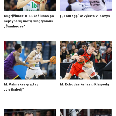
Sugrįžimas: K. Lukošiūnas po
Į „Tauragę“ atvyksta V. Kozys
septynerių metų rungtyniaus
„Šiauliuose“
M. Valinskas grįžta į
M. Echodas keliasi į Klaipėdą
„Lietkabelį“