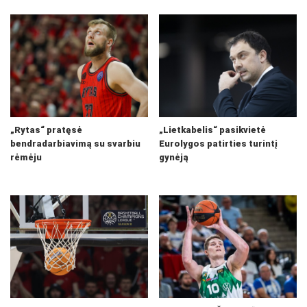
„Rytas“ pratęsė
„Lietkabelis“ pasikvietė
bendradarbiavimą su svarbiu
Eurolygos patirties turintį
rėmėju
gynėją