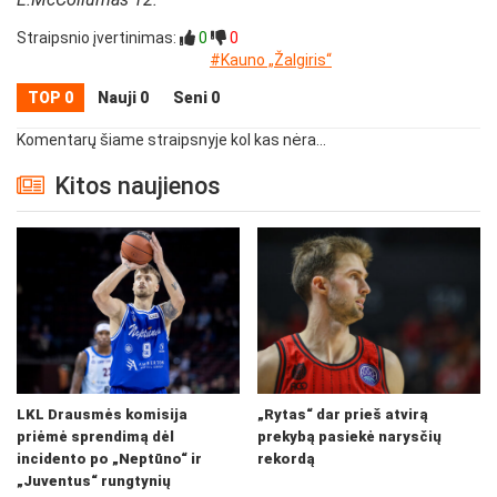
Straipsnio įvertinimas:
0
0
#Kauno „Žalgiris“
TOP 0
Nauji 0
Seni 0
Komentarų šiame straipsnyje kol kas nėra...
Kitos naujienos
LKL Drausmės komisija
„Rytas“ dar prieš atvirą
priėmė sprendimą dėl
prekybą pasiekė narysčių
incidento po „Neptūno“ ir
rekordą
„Juventus“ rungtynių