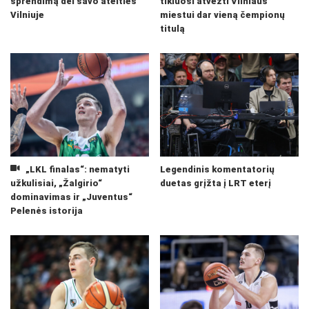
sprendimą dėl savo ateities
tikiuosi atvežti Vilniaus
Vilniuje
miestui dar vieną čempionų
titulą
„LKL finalas“: nematyti
Legendinis komentatorių
užkulisiai, „Žalgirio“
duetas grįžta į LRT eterį
dominavimas ir „Juventus“
Pelenės istorija