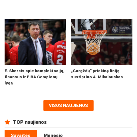
E. Skersis apie komplektaciją,
„Gargždų“ priekinę liniją
finansus ir FIBA Čempionų
sustiprino A. Mikalauskas
lygą
VISOS NAUJIENOS
TOP naujienos
Savaitės
Mėnesio