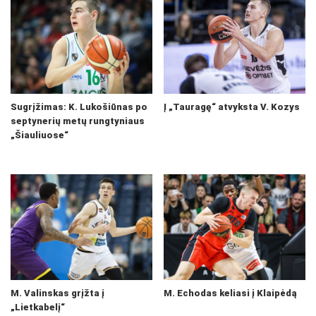
Sugrįžimas: K. Lukošiūnas po
Į „Tauragę“ atvyksta V. Kozys
septynerių metų rungtyniaus
„Šiauliuose“
M. Valinskas grįžta į
M. Echodas keliasi į Klaipėdą
„Lietkabelį“