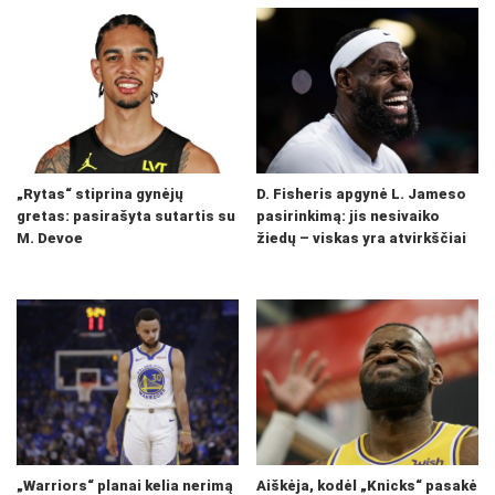
„Rytas“ stiprina gynėjų
D. Fisheris apgynė L. Jameso
gretas: pasirašyta sutartis su
pasirinkimą: jis nesivaiko
M. Devoe
žiedų – viskas yra atvirkščiai
„Warriors“ planai kelia nerimą
Aiškėja, kodėl „Knicks“ pasakė