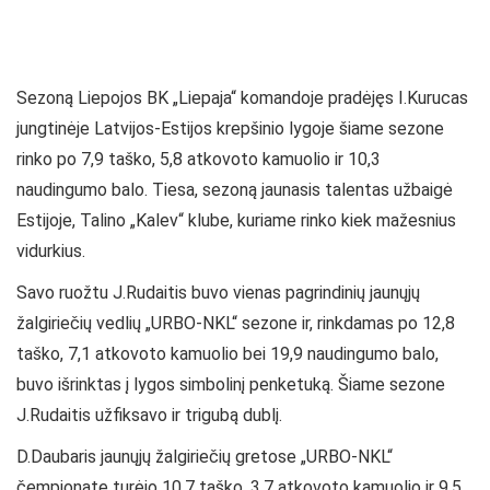
Sezoną Liepojos BK „Liepaja“ komandoje pradėjęs I.Kurucas
jungtinėje Latvijos-Estijos krepšinio lygoje šiame sezone
rinko po 7,9 taško, 5,8 atkovoto kamuolio ir 10,3
naudingumo balo. Tiesa, sezoną jaunasis talentas užbaigė
Estijoje, Talino „Kalev“ klube, kuriame rinko kiek mažesnius
vidurkius.
Savo ruožtu J.Rudaitis buvo vienas pagrindinių jaunųjų
žalgiriečių vedlių „URBO-NKL“ sezone ir, rinkdamas po 12,8
taško, 7,1 atkovoto kamuolio bei 19,9 naudingumo balo,
buvo išrinktas į lygos simbolinį penketuką. Šiame sezone
J.Rudaitis užfiksavo ir trigubą dublį.
D.Daubaris jaunųjų žalgiriečių gretose „URBO-NKL“
čempionate turėjo 10,7 taško, 3,7 atkovoto kamuolio ir 9,5