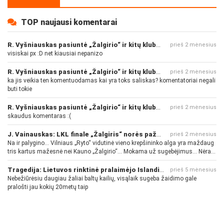
TOP naujausi komentarai
R. Vyšniauskas pasiuntė „Žalgirio“ ir kitų klubų fanus
prieš 2 mėnesius
visiskai px :D net kiausiai nepanizo
R. Vyšniauskas pasiuntė „Žalgirio“ ir kitų klubų fanus
prieš 2 mėnesius
ka jis veikia ten komentuodamas kai yra toks saliskas? komentatoriai negali
buti tokie
R. Vyšniauskas pasiuntė „Žalgirio“ ir kitų klubų fanus
prieš 2 mėnesius
skaudus komentaras :(
J. Vainauskas: LKL finale „Žalgiris“ norės pažeminti „Rytą“
prieš 2 mėnesius
Na ir palygino... Vilniaus „Ryto“ vidutinė vieno krepšininko alga yra maždaug
tris kartus mažesnė nei Kauno „Žalgirio“... Mokama už sugebėjimus... Nėra
pinigų - nėra gerų žaidėjų...
Tragedija: Lietuvos rinktinė pralaimėjo Islandijai
prieš 5 mėnesius
Nebežiūrėsiu daugiau žaliai baltų kailių, visąlaik sugeba žaidimo gale
pralošti jau kokių 20metų taip