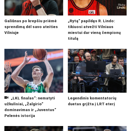
Galiūnas po krepšiu priėmė
„Rytą“ papildęs R. Lindo:
sprendimą dėl savo ateities
tikiuosi atvežti Vilniaus
Vilniuje
miestui dar vieną čempionų
titulą
„LKL finalas“: nematyti
Legendinis komentatorių
užkulisiai, „Žalgirio“
duetas grįžta į LRT eterį
dominavimas ir „Juventus“
Pelenės istorija