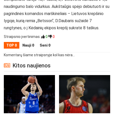
naudingumo balo vidurkius. Aukštaūgis spėjo debiutuoti ir su
pagrindinės komandos marškinėliais – Lietuvos krepšinio
lygoje, kurią remia „Betsson“, D.Daubaris sužaidė 7
rungtynes, o į Kėdainių ekipos krepšį sukratė 8 taškus.
Straipsnio įvertinimas:
0
0
TOP 0
Nauji 0
Seni 0
Komentarų šiame straipsnyje kol kas nėra...
Kitos naujienos