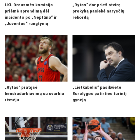
LKL Drausmės komisija
„Rytas“ dar prieš atvirą
priėmė sprendimą dėl
prekybą pasiekė narysčių
incidento po „Neptūno“ ir
rekordą
„Juventus“ rungtynių
„Rytas“ pratęsė
„Lietkabelis“ pasikvietė
bendradarbiavimą su svarbiu
Eurolygos patirties turintį
rėmėju
gynėją