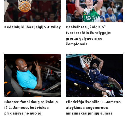
Kėdainių klubas įsigijo J. Wiley
Paskelbtas „Žalgirio“
tvarkaraštis Eurolygoje:
greitai galynėsis su
čempionais
Shaqas: fanai daug reikalaus
Filadelfija švenčia: L. Jameso
iš L. Jameso, bet viskas
atvykimas sugeneruos
priklausys ne nuo jo
milžiniškas pinigų sumas