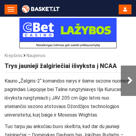
Toggle
Navigation
Krepšinis
Naujienos
Trys jaunieji žalgiriečiai išvyksta į NCAA
Kauno „Žalgiris-2“ komandos narys ir šiame sezone nuomos
pagrindais Liepojoje bei Taline rungtyniavęs Ilja Kurucas
išvyksta rungtyniauti į JAV. 205 cm ūgio latvis nuo
ateinančio sezono atstovaus Džordžijos technologijos
universitetui, kurį baigė ir Mosesas Wrightas.
Tuo tarpu jau anksčiau buvo skelbta, kad dar du jaunieji
žalgiriečiai – Dominykas Daubaris bei Jokūbas Rudaitis –