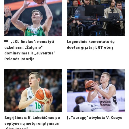
„LKL finalas“: nematyti
Legendinis komentatorių
užkulisiai, „Žalgirio“
duetas grįžta į LRT eterį
dominavimas ir „Juventus“
Pelenės istorija
Sugrįžimas: K. Lukošiūnas po
Į „Tauragę“ atvyksta V. Kozys
septynerių metų rungtyniaus