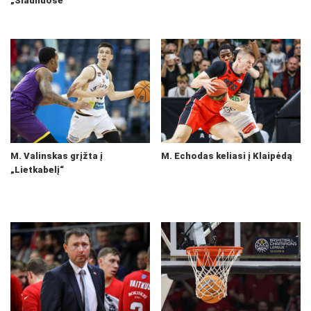
„Šiauliuose“
M. Valinskas grįžta į
M. Echodas keliasi į Klaipėdą
„Lietkabelį“