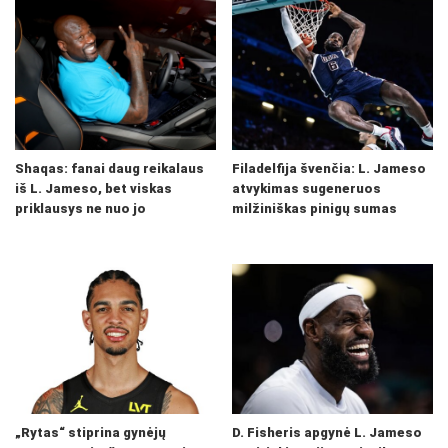
Shaqas: fanai daug reikalaus
Filadelfija švenčia: L. Jameso
iš L. Jameso, bet viskas
atvykimas sugeneruos
priklausys ne nuo jo
milžiniškas pinigų sumas
„Rytas“ stiprina gynėjų
D. Fisheris apgynė L. Jameso