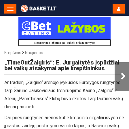
Toggle
Navigation
Krepšinis
Naujienos
„TimeOutŽalgiris“: E. Jurgaitytės įspūdžiai
bei vaikų atsakymai apie krepšininkus
Antradienį „Žalgirio“ arenoje įvykusios Eurolygos rungtynės
tarp Šarūno Jasikevičiaus treniruojamo Kauno „Žalgirio“ ir
Atėnų „Panathinaikos“ klubų buvo skirtos Tarptautinei vaikų
dienai paminėti.
Dar prieš rungtynes arenos kube krepšinio sirgaliai išvydo ne
įprastus žaidėjų pristatymo vaizdo klipus, o Raseinių vaikų