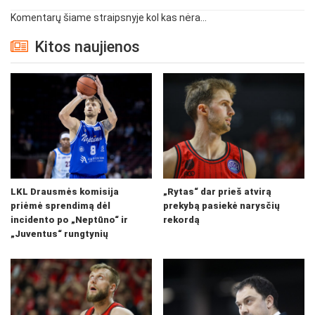
Komentarų šiame straipsnyje kol kas nėra...
Kitos naujienos
LKL Drausmės komisija
„Rytas“ dar prieš atvirą
priėmė sprendimą dėl
prekybą pasiekė narysčių
incidento po „Neptūno“ ir
rekordą
„Juventus“ rungtynių