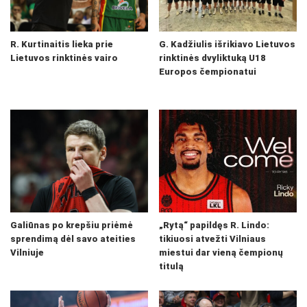
R. Kurtinaitis lieka prie
G. Kadžiulis išrikiavo Lietuvos
Lietuvos rinktinės vairo
rinktinės dvyliktuką U18
Europos čempionatui
Galiūnas po krepšiu priėmė
„Rytą“ papildęs R. Lindo:
sprendimą dėl savo ateities
tikiuosi atvežti Vilniaus
Vilniuje
miestui dar vieną čempionų
titulą