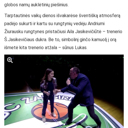
globos namų auklėtinių piešinius.
Tarptautinės vaikų dienos išvakarėse šventišką atmosferą
padėjo sukurti ir kartu su rungtynių vedėju Andriumi
Žiurausku rungtynes pristačiusi Aila Jasikevičiūtė – trenerio
Š.Jasikevičiaus dukra. Be to, simbolinį ginčo kamuolį į orą
išmetė kita trenerio atžala – sūnus Lukas.