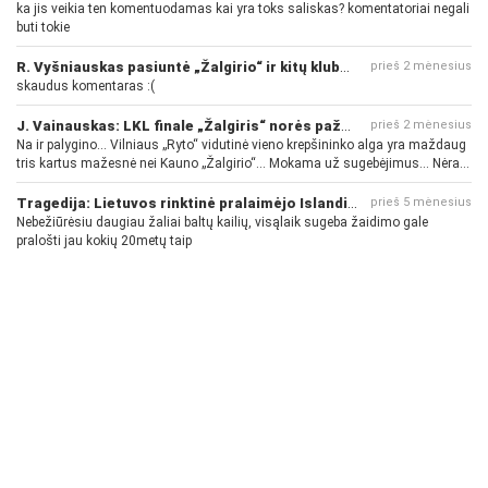
ka jis veikia ten komentuodamas kai yra toks saliskas? komentatoriai negali
buti tokie
R. Vyšniauskas pasiuntė „Žalgirio“ ir kitų klubų fanus
prieš 2 mėnesius
skaudus komentaras :(
J. Vainauskas: LKL finale „Žalgiris“ norės pažeminti „Rytą“
prieš 2 mėnesius
Na ir palygino... Vilniaus „Ryto“ vidutinė vieno krepšininko alga yra maždaug
tris kartus mažesnė nei Kauno „Žalgirio“... Mokama už sugebėjimus... Nėra
pinigų - nėra gerų žaidėjų...
Tragedija: Lietuvos rinktinė pralaimėjo Islandijai
prieš 5 mėnesius
Nebežiūrėsiu daugiau žaliai baltų kailių, visąlaik sugeba žaidimo gale
pralošti jau kokių 20metų taip