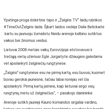
Ypatinga proga išskirtine tapo ir „Žalgiris TV“ laidų rubrikos
#TimeOutŽalgiris laida. Šįkart laidos vedėja Dalia Belickaitė
kartu su jaunuoju žurnalistu Neidu arenoje kalbino sutiktus
vaikus bei žinomus veidus.
Lietuvai 2008 metais vaikų Eurovizijoje atstovavusi ir
trečiąją vietą užėmusi Eglė Jurgaitytė džiaugėsi galėdama
vėl apsilankyti žalgiriečių rungtynėse.
„Žalgirio“ rungtynėse esu ne pirmą kartą, esu buvusi, kuomet
buvau gerokai jaunesnė, tačiau labai norėjau vėl čia
apsilankyti. Pirmą kartą įsiminė, kaip lietuviai sirgo visų
rungtynių metu už žalgiriečius“, – pasakojo dainininkė.
Arenoje sutikti jaunieji Kauno komandos sirgaliai vardino,