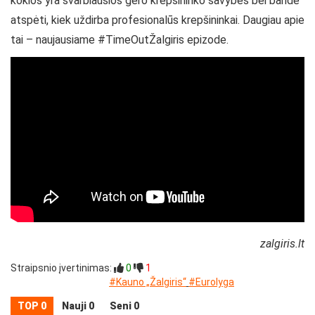
kokios yra svarbiausios gero krepšininko savybės bei bandė
atspėti, kiek uždirba profesionalūs krepšininkai. Daugiau apie
tai – naujausiame #TimeOutŽalgiris epizode.
zalgiris.lt
Straipsnio įvertinimas:
0
1
#Kauno „Žalgiris“
#Eurolyga
TOP 0
Nauji 0
Seni 0