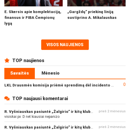
E. Skersis apie komplektaciją,
„Gargždų“ priekinę liniją
finansus ir FIBA Čempionų
sustiprino A. Mikalauskas
lygą
VISOS NAUJIENOS
TOP naujienos
Savaitės
Mėnesio
0
LKL Drausmės komisija priėmė sprendimą dėl incidento po „Neptūno“ ir „Juventus“ rungtynių
TOP naujausi komentarai
R. Vyšniauskas pasiuntė „Žalgirio“ ir kitų klubų fanus
prieš 2 mėnesius
visiskai px :D net kiausiai nepanizo
R. Vyšniauskas pasiuntė „Žalgirio“ ir kitų klubų fanus
prieš 2 mėnesius