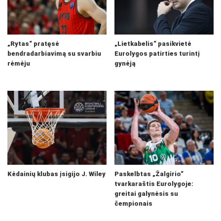
„Rytas“ pratęsė
„Lietkabelis“ pasikvietė
bendradarbiavimą su svarbiu
Eurolygos patirties turintį
rėmėju
gynėją
Kėdainių klubas įsigijo J. Wiley
Paskelbtas „Žalgirio“
tvarkaraštis Eurolygoje:
greitai galynėsis su
čempionais