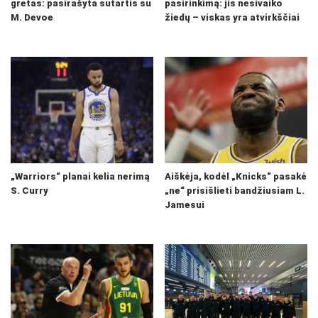
gretas: pasirašyta sutartis su
pasirinkimą: jis nesivaiko
M. Devoe
žiedų – viskas yra atvirkščiai
„Warriors“ planai kelia nerimą
Aiškėja, kodėl „Knicks“ pasakė
S. Curry
„ne“ prisišlieti bandžiusiam L.
Jamesui