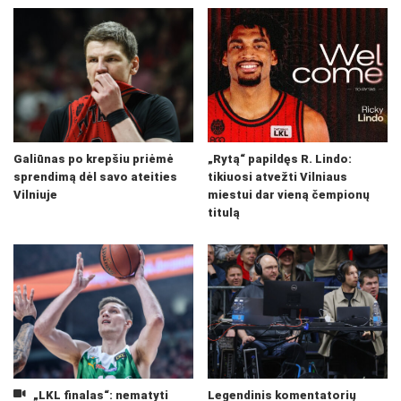
Galiūnas po krepšiu priėmė
„Rytą“ papildęs R. Lindo:
sprendimą dėl savo ateities
tikiuosi atvežti Vilniaus
Vilniuje
miestui dar vieną čempionų
titulą
„LKL finalas“: nematyti
Legendinis komentatorių