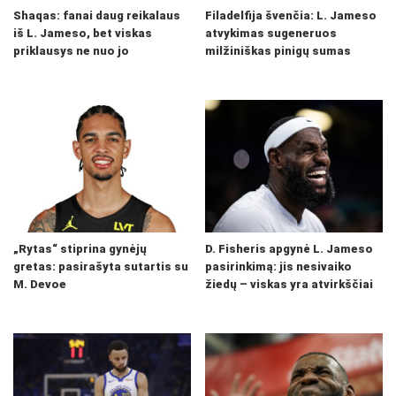
Shaqas: fanai daug reikalaus
Filadelfija švenčia: L. Jameso
iš L. Jameso, bet viskas
atvykimas sugeneruos
priklausys ne nuo jo
milžiniškas pinigų sumas
„Rytas“ stiprina gynėjų
D. Fisheris apgynė L. Jameso
gretas: pasirašyta sutartis su
pasirinkimą: jis nesivaiko
M. Devoe
žiedų – viskas yra atvirkščiai