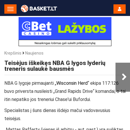
Toggle
Navigation
Krepšinis
Naujienos
Teisėjus iškeikęs NBA G lygos lyderių
treneris sulaukė bausmės
NBA G lygoje pirmaujanti „
Wisconsin Herd
“ ekipa 117:126
buvo priversta nusileisti „Grand Rapids Drive“ komandai, o tai
itin nepatiko jos treneriui Chase'ui Bufordui.
Specialistas į šuns dienas išdėjo mačui vadovavusius
teisėjus.
„Mattas Rafferty (vienas iš arbitrų - aut. past.) yra sušiktas