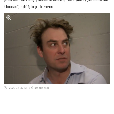
klounas“, - įtūžį liejo treneris.
2020-02-25 13:13
© stopkadras