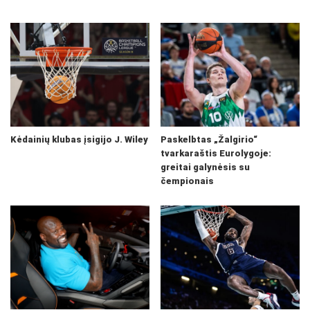
Kėdainių klubas įsigijo J. Wiley
Paskelbtas „Žalgirio“
tvarkaraštis Eurolygoje:
greitai galynėsis su
čempionais