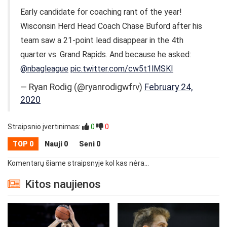
Early candidate for coaching rant of the year!
Wisconsin Herd Head Coach Chase Buford after his
team saw a 21-point lead disappear in the 4th
quarter vs. Grand Rapids. And because he asked:
@nbagleague
pic.twitter.com/cw5t1lMSKI
— Ryan Rodig (@ryanrodigwfrv)
February 24,
2020
Straipsnio įvertinimas:
0
0
TOP 0
Nauji 0
Seni 0
Komentarų šiame straipsnyje kol kas nėra...
Kitos naujienos