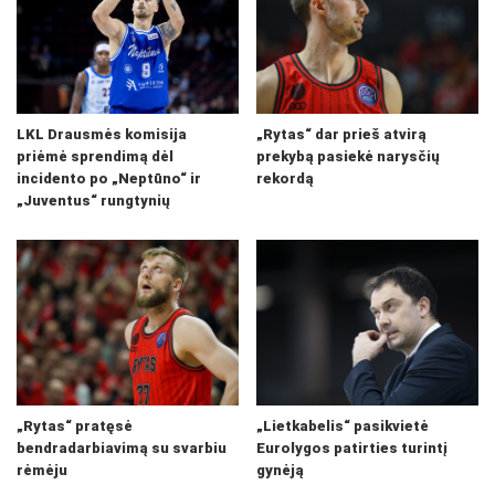
LKL Drausmės komisija
„Rytas“ dar prieš atvirą
priėmė sprendimą dėl
prekybą pasiekė narysčių
incidento po „Neptūno“ ir
rekordą
„Juventus“ rungtynių
„Rytas“ pratęsė
„Lietkabelis“ pasikvietė
bendradarbiavimą su svarbiu
Eurolygos patirties turintį
rėmėju
gynėją