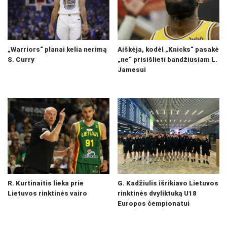
„Warriors“ planai kelia nerimą
Aiškėja, kodėl „Knicks“ pasakė
S. Curry
„ne“ prisišlieti bandžiusiam L.
Jamesui
R. Kurtinaitis lieka prie
G. Kadžiulis išrikiavo Lietuvos
Lietuvos rinktinės vairo
rinktinės dvyliktuką U18
Europos čempionatui