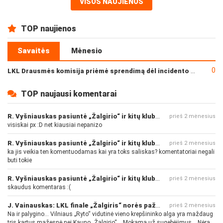
VISOS NAUJIENOS
TOP naujienos
Savaitės
Mėnesio
0
LKL Drausmės komisija priėmė sprendimą dėl incidento po „Neptūno“ ir „Juventus“ rungtynių
TOP naujausi komentarai
R. Vyšniauskas pasiuntė „Žalgirio“ ir kitų klubų fanus
prieš 2 mėnesius
visiskai px :D net kiausiai nepanizo
R. Vyšniauskas pasiuntė „Žalgirio“ ir kitų klubų fanus
prieš 2 mėnesius
ka jis veikia ten komentuodamas kai yra toks saliskas? komentatoriai negali
buti tokie
R. Vyšniauskas pasiuntė „Žalgirio“ ir kitų klubų fanus
prieš 2 mėnesius
skaudus komentaras :(
J. Vainauskas: LKL finale „Žalgiris“ norės pažeminti „Rytą“
prieš 2 mėnesius
Na ir palygino... Vilniaus „Ryto“ vidutinė vieno krepšininko alga yra maždaug
tris kartus mažesnė nei Kauno „Žalgirio“... Mokama už sugebėjimus... Nėra