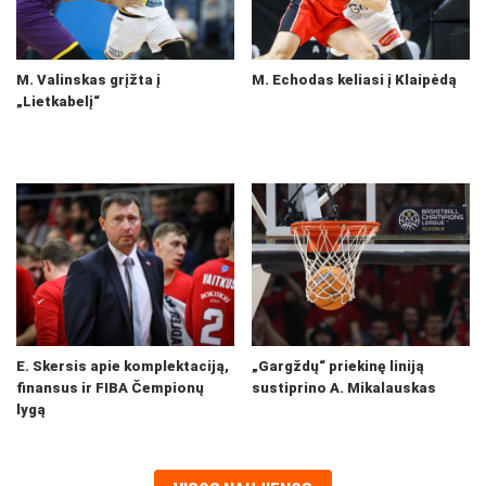
M. Valinskas grįžta į
M. Echodas keliasi į Klaipėdą
„Lietkabelį“
E. Skersis apie komplektaciją,
„Gargždų“ priekinę liniją
finansus ir FIBA Čempionų
sustiprino A. Mikalauskas
lygą