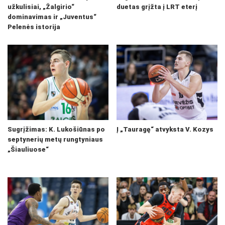
užkulisiai, „Žalgirio“
duetas grįžta į LRT eterį
dominavimas ir „Juventus“
Pelenės istorija
Sugrįžimas: K. Lukošiūnas po
Į „Tauragę“ atvyksta V. Kozys
septynerių metų rungtyniaus
„Šiauliuose“