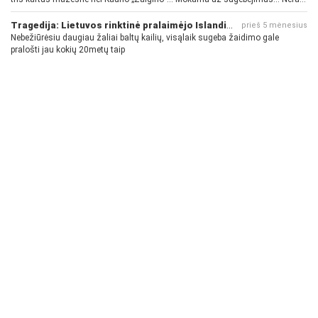
pinigų - nėra gerų žaidėjų...
Tragedija: Lietuvos rinktinė pralaimėjo Islandijai
prieš 5 mėnesius
Nebežiūrėsiu daugiau žaliai baltų kailių, visąlaik sugeba žaidimo gale
pralošti jau kokių 20metų taip