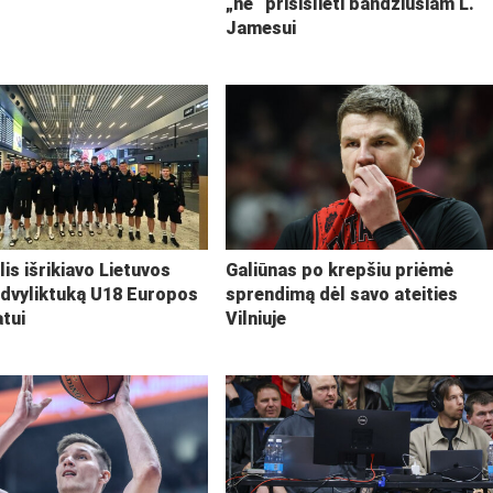
„ne“ prisišlieti bandžiusiam L.
Jamesui
lis išrikiavo Lietuvos
Galiūnas po krepšiu priėmė
 dvyliktuką U18 Europos
sprendimą dėl savo ateities
tui
Vilniuje