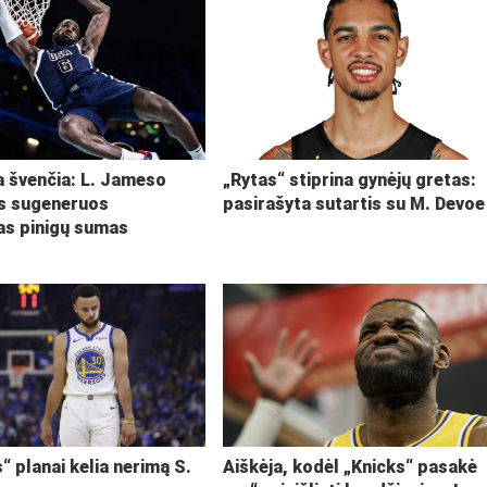
ja švenčia: L. Jameso
„Rytas“ stiprina gynėjų gretas:
s sugeneruos
pasirašyta sutartis su M. Devoe
kas pinigų sumas
“ planai kelia nerimą S.
Aiškėja, kodėl „Knicks“ pasakė