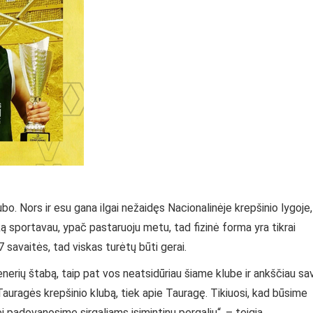
ubo. Nors ir esu gana ilgai nežaidęs Nacionalinėje krepšinio lygoje,
iką sportavau, ypač pastaruoju metu, tad fizinė forma yra tikrai
7 savaitės, tad viskas turėtų būti gerai.
nerių štabą, taip pat vos neatsidūriau šiame klube ir ankščiau sa
e Tauragės krepšinio klubą, tiek apie Tauragę. Tikiuosi, kad būsime
 padovanosime sirgaliams įsimintinų pergalių“, – teigia