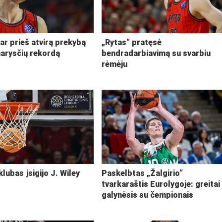
ar prieš atvirą prekybą
„Rytas“ pratęsė
narysčių rekordą
bendradarbiavimą su svarbiu
rėmėju
klubas įsigijo J. Wiley
Paskelbtas „Žalgirio“
tvarkaraštis Eurolygoje: greitai
galynėsis su čempionais