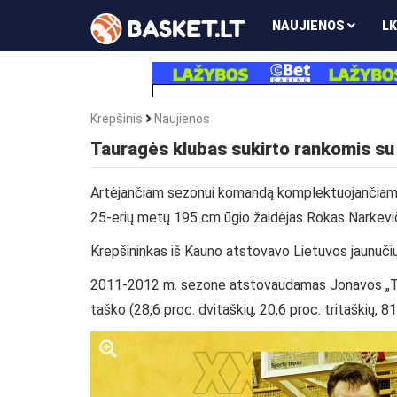
NAUJIENOS
LK
Krepšinis
Naujienos
Tauragės klubas sukirto rankomis su
Artėjančiam sezonui komandą komplektuojančiame 
25-erių metų 195 cm ūgio žaidėjas Rokas Narkevič
Krepšininkas iš Kauno atstovavo Lietuvos jaunučių 
2011-2012 m. sezone atstovaudamas Jonavos „Tri
taško (28,6 proc. dvitaškių, 20,6 proc. tritaškių,