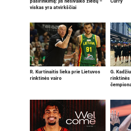
pasirinkimą: jis nesivaiko žiedų –
Curry
viskas yra atvirkščiai
R. Kurtinaitis lieka prie Lietuvos
G. Kadžiu
rinktinės vairo
rinktinės
čempiona