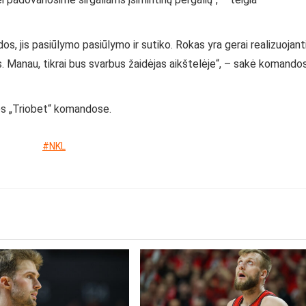
s, jis pasiūlymo pasiūlymo ir sutiko. Rokas yra gerai realizuojant
os. Manau, tikrai bus svarbus žaidėjas aikštelėje“, – sakė komando
os „Triobet“ komandose.
#NKL