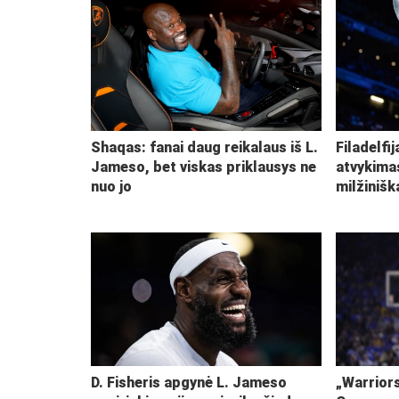
Shaqas: fanai daug reikalaus iš L.
Filadelfi
Jameso, bet viskas priklausys ne
atvykima
nuo jo
milžiniš
D. Fisheris apgynė L. Jameso
„Warriors