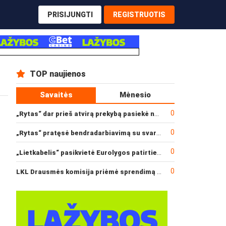
PRISIJUNGTI
REGISTRUOTIS
TOP naujienos
Savaitės
Mėnesio
0
„Rytas“ dar prieš atvirą prekybą pasiekė narysčių rekordą
0
„Rytas“ pratęsė bendradarbiavimą su svarbiu rėmėju
0
„Lietkabelis“ pasikvietė Eurolygos patirties turintį gynėją
0
LKL Drausmės komisija priėmė sprendimą dėl incidento po „Neptūno“ ir „Juventus“ rungtynių