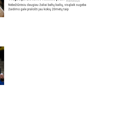
mėnesius
Nebežiūrėsiu daugiau žaliai baltų kailių, visąlaik sugeba
žaidimo gale pralošti jau kokių 20metų taip