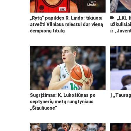
„Rytą“ papildęs R. Lindo: tikiuosi
„LKL f
atvežti Vilniaus miestui dar vieną
užkulisia
čempionų titulą
ir „Juven
Sugrįžimas: K. Lukošiūnas po
Į „Taurag
septynerių metų rungtyniaus
„Šiauliuose“