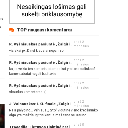
is
s
TOP naujausi komentarai
prieš 2
R. Vyšniauskas pasiuntė „Žalgirio“ ir kitų klubų fanus
mėnesius
visiskai px :D net kiausiai nepanizo
prieš 2
R. Vyšniauskas pasiuntė „Žalgirio“ ir kitų klubų fanus
mėnesius
ka jis veikia ten komentuodamas kai yra toks saliskas?
komentatoriai negali buti tokie
prieš 2
R. Vyšniauskas pasiuntė „Žalgirio“ ir kitų klubų fanus
mėnesius
skaudus komentaras :(
prieš 2
J. Vainauskas: LKL finale „Žalgiris“ norės pažeminti „Rytą“
mėnesius
Na ir palygino... Vilniaus „Ryto“ vidutinė vieno krepšininko
alga yra maždaug tris kartus mažesnė nei Kauno
„Žalgirio“... Mokama už sugebėjimus... Nėra pinigų - nėra
gerų žaidėjų...
prieš 5
Tragedija: Lietuvos rinktinė pralaimėjo Islandijai