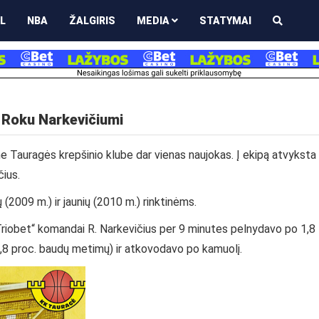
L
NBA
ŽALGIRIS
MEDIA
STATYMAI
 Roku Narkevičiumi
Tauragės krepšinio klube dar vienas naujokas. Į ekipą atvyksta
ius.
(2009 m.) ir jaunių (2010 m.) rinktinėms.
obet“ komandai R. Narkevičius per 9 minutes pelnydavo po 1,8
 81,8 proc. baudų metimų) ir atkovodavo po kamuolį.