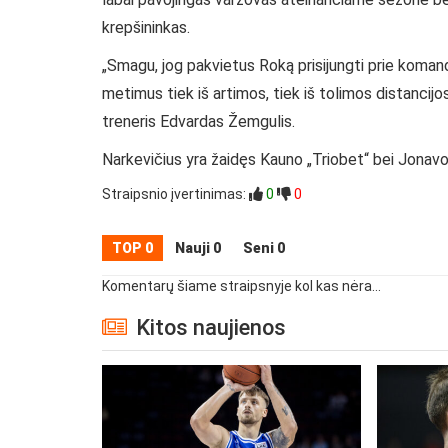
krepšininkas.
„Smagu, jog pakvietus Roką prisijungti prie komando
metimus tiek iš artimos, tiek iš tolimos distancij
treneris Edvardas Žemgulis.
Narkevičius yra žaidęs Kauno „Triobet“ bei Jonav
Straipsnio įvertinimas:
0
0
TOP 0
Nauji 0
Seni 0
Komentarų šiame straipsnyje kol kas nėra...
Kitos naujienos