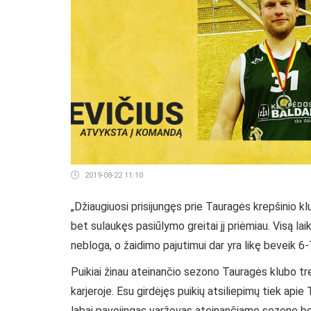
2019-08-22 11:10
„Džiaugiuosi prisijungęs prie Tauragės krepšinio kl
bet sulaukęs pasiūlymo greitai jį priėmiau. Visą la
nebloga, o žaidimo pajutimui dar yra likę beveik 6-
Puikiai žinau ateinančio sezono Tauragės klubo tre
karjeroje. Esu girdėjęs puikių atsiliepimų tiek api
labai pavojingas varžovas ateinančiame sezone bei