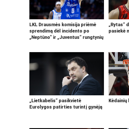
LKL Drausmės komisija priėmė
„Rytas“ d
sprendimą dėl incidento po
pasiekė 
„Neptūno“ ir „Juventus“ rungtynių
„Lietkabelis“ pasikvietė
Kėdainių 
Eurolygos patirties turintį gynėją