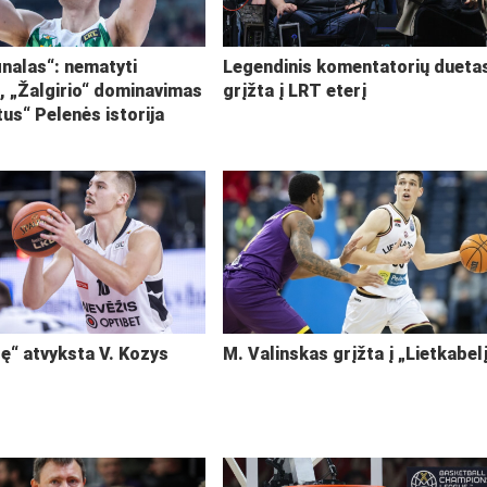
inalas“: nematyti
Legendinis komentatorių dueta
i, „Žalgirio“ dominavimas
grįžta į LRT eterį
tus“ Pelenės istorija
ę“ atvyksta V. Kozys
M. Valinskas grįžta į „Lietkabel