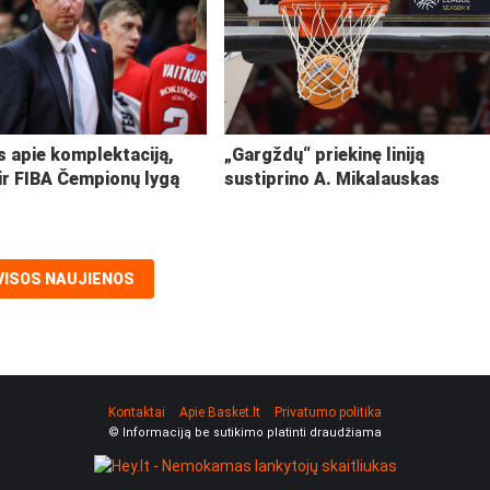
s apie komplektaciją,
„Gargždų“ priekinę liniją
ir FIBA Čempionų lygą
sustiprino A. Mikalauskas
VISOS NAUJIENOS
Kontaktai
Apie Basket.lt
Privatumo politika
© Informaciją be sutikimo platinti draudžiama