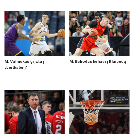
M. Valinskas grįžta į
M. Echodas keliasi į Klaipėdą
„Lietkabelį“