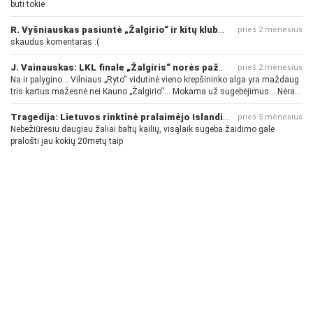
buti tokie
R. Vyšniauskas pasiuntė „Žalgirio“ ir kitų klubų fanus
prieš 2 mėnesius
skaudus komentaras :(
J. Vainauskas: LKL finale „Žalgiris“ norės pažeminti „Rytą“
prieš 2 mėnesius
Na ir palygino... Vilniaus „Ryto“ vidutinė vieno krepšininko alga yra maždaug
tris kartus mažesnė nei Kauno „Žalgirio“... Mokama už sugebėjimus... Nėra
pinigų - nėra gerų žaidėjų...
Tragedija: Lietuvos rinktinė pralaimėjo Islandijai
prieš 5 mėnesius
Nebežiūrėsiu daugiau žaliai baltų kailių, visąlaik sugeba žaidimo gale
pralošti jau kokių 20metų taip