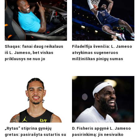
Shaqas: fanai daug reikalaus
Filadelfija švenčia: L. Jameso
iš L. Jameso, bet viskas
atvykimas sugeneruos
priklausys ne nuo jo
milžiniškas pinigų sumas
„Rytas“ stiprina gynėjų
D. Fisheris apgynė L. Jameso
gretas: pasirašyta sutartis su
pasirinkimą: jis nesivaiko