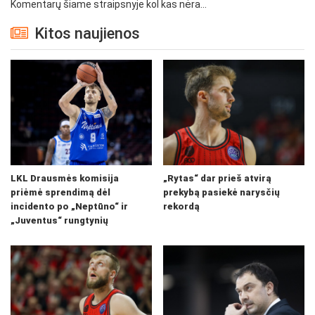
Komentarų šiame straipsnyje kol kas nėra...
Kitos naujienos
LKL Drausmės komisija
„Rytas“ dar prieš atvirą
priėmė sprendimą dėl
prekybą pasiekė narysčių
incidento po „Neptūno“ ir
rekordą
„Juventus“ rungtynių