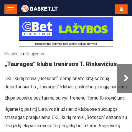
Toggle
Navigation
Krepšinis
Naujienos
„Tauragės“ klubą treniruos T. Rinkevičius
LKL, kurią remia „Betsson“, čempionate kitą sezoną
debiutuosiantis „Tauragės“ klubas paskelbė pirmąją naujieną.
Ekipa pasiekė susitarimą su vyr. treneriu Tomu Rinkevičiumi.
Ilgametę patirtį Lietuvos ir užsienio klubuose sukaupęs
strategas praėjusiame LKL, kurią remia „Betsson“ sezone su
Gargždų ekipa iškovojo 15 pergalių bei užėmė 6-ąją vietą.