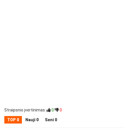
Straipsnio įvertinimas:
0
0
TOP 0
Nauji 0
Seni 0