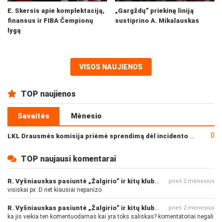
E. Skersis apie komplektaciją,
„Gargždų“ priekinę liniją
finansus ir FIBA Čempionų
sustiprino A. Mikalauskas
lygą
VISOS NAUJIENOS
TOP naujienos
Savaitės
Mėnesio
0
LKL Drausmės komisija priėmė sprendimą dėl incidento po „Neptūno“ ir „Juventus“ rungtynių
TOP naujausi komentarai
R. Vyšniauskas pasiuntė „Žalgirio“ ir kitų klubų fanus
prieš 2 mėnesius
visiskai px :D net kiausiai nepanizo
R. Vyšniauskas pasiuntė „Žalgirio“ ir kitų klubų fanus
prieš 2 mėnesius
ka jis veikia ten komentuodamas kai yra toks saliskas? komentatoriai negali