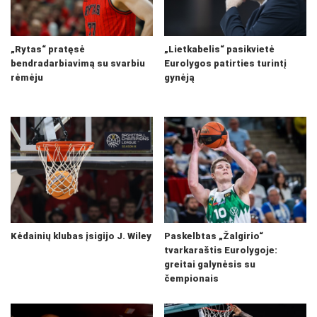
„Rytas“ pratęsė
„Lietkabelis“ pasikvietė
bendradarbiavimą su svarbiu
Eurolygos patirties turintį
rėmėju
gynėją
Kėdainių klubas įsigijo J. Wiley
Paskelbtas „Žalgirio“
tvarkaraštis Eurolygoje:
greitai galynėsis su
čempionais