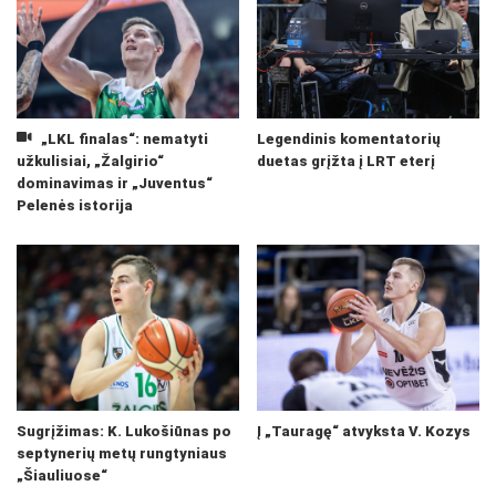
„LKL finalas“: nematyti
Legendinis komentatorių
užkulisiai, „Žalgirio“
duetas grįžta į LRT eterį
dominavimas ir „Juventus“
Pelenės istorija
Sugrįžimas: K. Lukošiūnas po
Į „Tauragę“ atvyksta V. Kozys
septynerių metų rungtyniaus
„Šiauliuose“