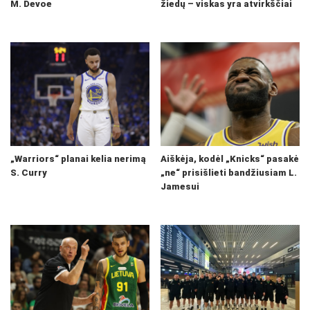
M. Devoe
žiedų – viskas yra atvirkščiai
„Warriors“ planai kelia nerimą
Aiškėja, kodėl „Knicks“ pasakė
S. Curry
„ne“ prisišlieti bandžiusiam L.
Jamesui