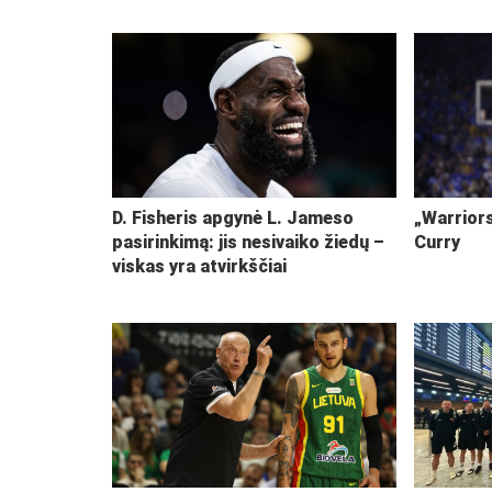
D. Fisheris apgynė L. Jameso
„Warriors
pasirinkimą: jis nesivaiko žiedų –
Curry
viskas yra atvirkščiai