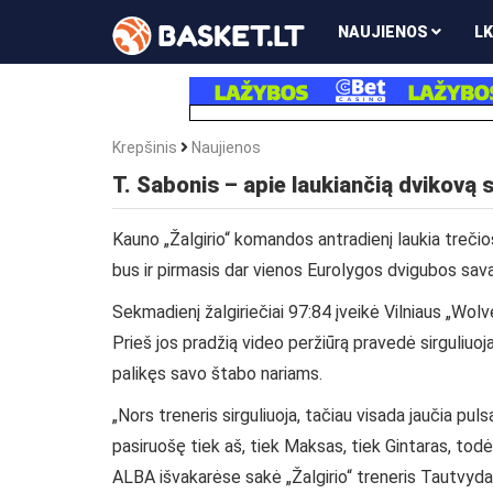
NAUJIENOS
LK
Krepšinis
Naujienos
T. Sabonis – apie laukiančią dvikovą
Kauno „Žalgirio“ komandos antradienį laukia treči
bus ir pirmasis dar vienos Eurolygos dvigubos sav
Sekmadienį žalgiriečiai 97:84 įveikė Vilniaus „Wol
Prieš jos pradžią video peržiūrą pravedė sirguliuoja
palikęs savo štabo nariams.
„Nors treneris sirguliuoja, tačiau visada jaučia p
pasiruošę tiek aš, tiek Maksas, tiek Gintaras, todė
ALBA išvakarėse sakė „Žalgirio“ treneris Tautvyda