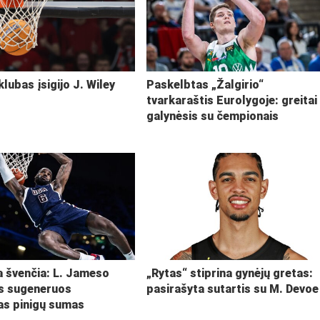
klubas įsigijo J. Wiley
Paskelbtas „Žalgirio“
tvarkaraštis Eurolygoje: greitai
galynėsis su čempionais
ja švenčia: L. Jameso
„Rytas“ stiprina gynėjų gretas:
s sugeneruos
pasirašyta sutartis su M. Devoe
kas pinigų sumas