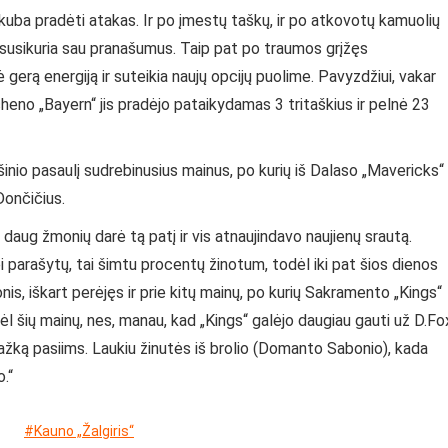
a skuba pradėti atakas. Ir po įmestų taškų, ir po atkovotų kamuolių
aip susikuria sau pranašumus. Taip pat po traumos grįžęs
ą energiją ir suteikia naujų opcijų puolime. Pavyzdžiui, vakar
no „Bayern“ jis pradėjo pataikydamas 3 tritaškius ir pelnė 23
šinio pasaulį sudrebinusius mainus, po kurių iš Dalaso „Mavericks“
Dončičius.
daug žmonių darė tą patį ir vis atnaujindavo naujienų srautą.
 parašytų, tai šimtu procentų žinotum, todėl iki pat šios dienos
nis, iškart perėjęs ir prie kitų mainų, po kurių Sakramento „Kings“
l šių mainų, nes, manau, kad „Kings“ galėjo daugiau gauti už D.Fo
 kažką pasiims. Laukiu žinutės iš brolio (Domanto Sabonio), kada
.“
#Kauno „Žalgiris“