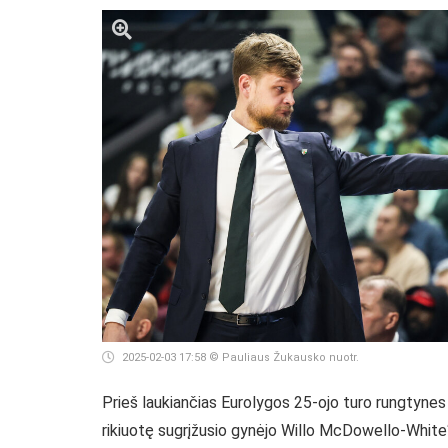
2025-02-03 17:58
© Pauliaus Žukausko nuotr.
Prieš laukiančias Eurolygos 25-ojo turo rungtynes T
rikiuotę sugrįžusio gynėjo Willo McDowello-White