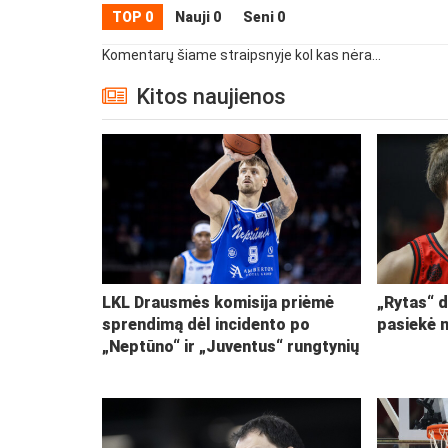
TOP 0
Nauji 0
Seni 0
Komentarų šiame straipsnyje kol kas nėra...
Kitos naujienos
LKL Drausmės komisija priėmė
„Rytas“ d
sprendimą dėl incidento po
pasiekė 
„Neptūno“ ir „Juventus“ rungtynių