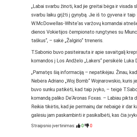
„Labai svarbu žinoti, kad jie greitai bėga ir visad
svarbu laiku grįžti į gynybą. Jie iš to gyvena ir t
W.McDowellas-White‘as varžovų komandai atnešė ger
dienos Vokietijos čempionato rungtynes su Miunche
taškus“, – sakė „Žalgirio“ trreneris.
T.Sabonio buvo pasiteirauta ir apie savaitgalį krep
komandos į Los Andželo „Lakers“ persikėlė Luka 
„Pamatęs šią informaciją – nepatikėjau. Žinau, kad 
Nebėra Adriano „Woj Bomb“ Wojnarowskio, kuris jei
buvo sunku patikėti, kad taip įvyko, – teigė T.Sabo
komandą paliko De‘Aronas Foxas. – Labiau pikta dė
Reikia tikėtis, kad jie permainų dar nebaigė ir dar
galėsiu jam paskambinti ir pasikalbėti, kas čia įvyko
Straipsnio įvertinimas:
0
0