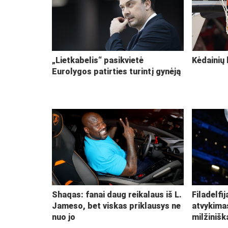
„Lietkabelis“ pasikvietė
Kėdainių 
Eurolygos patirties turintį gynėją
Shaqas: fanai daug reikalaus iš L.
Filadelfi
Jameso, bet viskas priklausys ne
atvykima
nuo jo
milžiniš