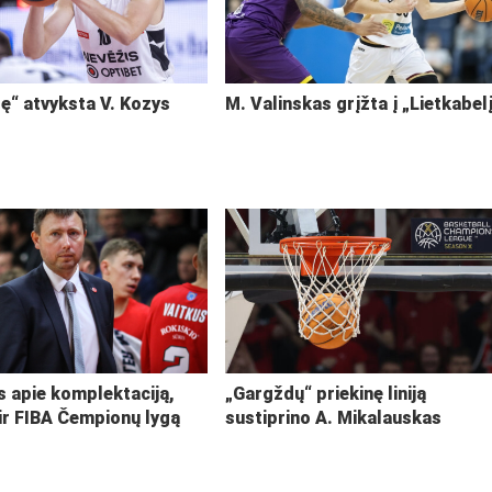
ę“ atvyksta V. Kozys
M. Valinskas grįžta į „Lietkabel
s apie komplektaciją,
„Gargždų“ priekinę liniją
ir FIBA Čempionų lygą
sustiprino A. Mikalauskas