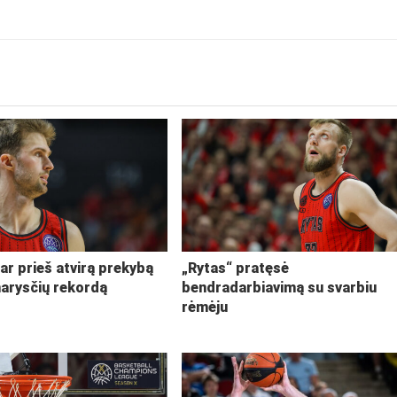
ar prieš atvirą prekybą
„Rytas“ pratęsė
narysčių rekordą
bendradarbiavimą su svarbiu
rėmėju