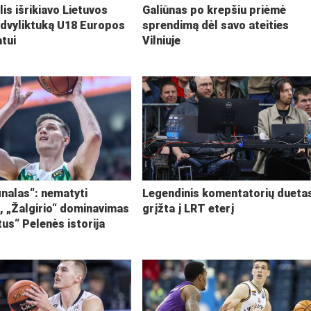
lis išrikiavo Lietuvos
Galiūnas po krepšiu priėmė
 dvyliktuką U18 Europos
sprendimą dėl savo ateities
tui
Vilniuje
inalas“: nematyti
Legendinis komentatorių dueta
i, „Žalgirio“ dominavimas
grįžta į LRT eterį
tus“ Pelenės istorija