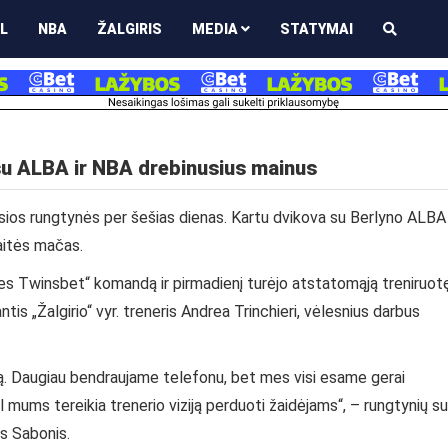
L
NBA
ŽALGIRIS
MEDIA
STATYMAI
 su ALBA ir NBA drebinusius mainus
osios rungtynės per šešias dienas. Kartu dvikova su Berlyno ALBA
aitės mačas.
ves Twinsbet“ komandą ir pirmadienį turėjo atstatomąją treniruot
ntis „Žalgirio“ vyr. treneris Andrea Trinchieri, vėlesnius darbus
ulsą. Daugiau bendraujame telefonu, bet mes visi esame gerai
l mums tereikia trenerio viziją perduoti žaidėjams“, – rungtynių su
s Sabonis.