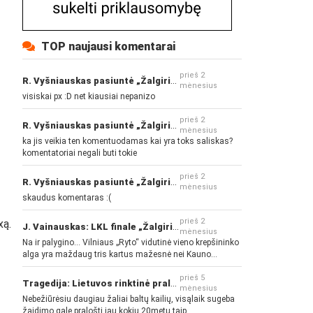
TOP naujausi komentarai
prieš 2
R. Vyšniauskas pasiuntė „Žalgirio“ ir kitų klubų fanus
mėnesius
visiskai px :D net kiausiai nepanizo
prieš 2
R. Vyšniauskas pasiuntė „Žalgirio“ ir kitų klubų fanus
mėnesius
ka jis veikia ten komentuodamas kai yra toks saliskas?
komentatoriai negali buti tokie
prieš 2
R. Vyšniauskas pasiuntė „Žalgirio“ ir kitų klubų fanus
mėnesius
skaudus komentaras :(
prieš 2
xą.
J. Vainauskas: LKL finale „Žalgiris“ norės pažeminti „Rytą“
mėnesius
Na ir palygino... Vilniaus „Ryto“ vidutinė vieno krepšininko
alga yra maždaug tris kartus mažesnė nei Kauno
„Žalgirio“... Mokama už sugebėjimus... Nėra pinigų - nėra
gerų žaidėjų...
prieš 5
Tragedija: Lietuvos rinktinė pralaimėjo Islandijai
mėnesius
Nebežiūrėsiu daugiau žaliai baltų kailių, visąlaik sugeba
žaidimo gale pralošti jau kokių 20metų taip