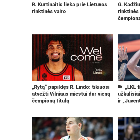
R. Kurtinaitis lieka prie Lietuvos
G. Kadžiu
rinktinės vairo
rinktinės
čempiona
„Rytą“ papildęs R. Lindo: tikiuosi
„LKL f
atvežti Vilniaus miestui dar vieną
užkulisia
čempionų titulą
ir „Juven