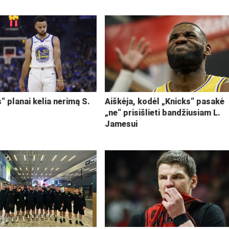
“ planai kelia nerimą S.
Aiškėja, kodėl „Knicks“ pasakė
„ne“ prisišlieti bandžiusiam L.
Jamesui