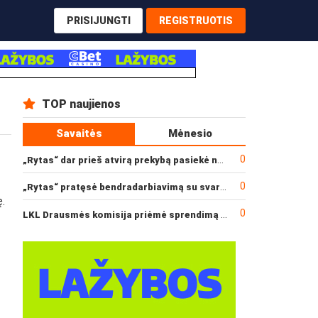
PRISIJUNGTI
REGISTRUOTIS
TOP naujienos
Savaitės
Mėnesio
0
„Rytas“ dar prieš atvirą prekybą pasiekė narysčių rekordą
0
„Rytas“ pratęsė bendradarbiavimą su svarbiu rėmėju
ę.
0
LKL Drausmės komisija priėmė sprendimą dėl incidento po „Neptūno“ ir „Juventus“ rungtynių