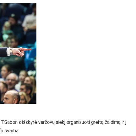
.Sabonis išskyrė varžovų siekį organizuoti greitą žaidimą ir į
‘o svarbą.