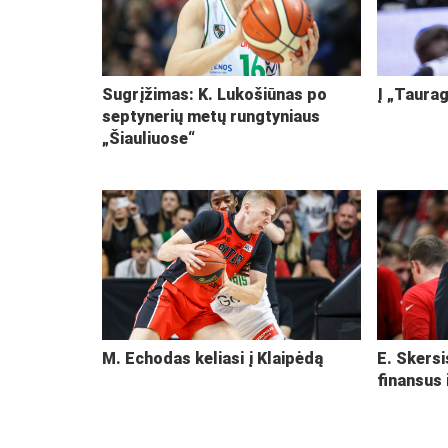
Sugrįžimas: K. Lukošiūnas po
Į „Taurag
septynerių metų rungtyniaus
„Šiauliuose“
M. Echodas keliasi į Klaipėdą
E. Skersi
finansus 