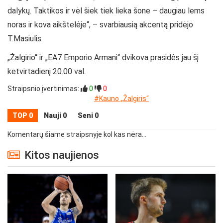
dalykų. Taktikos ir vėl šiek tiek lieka šone – daugiau lems
noras ir kova aikštelėje“, – svarbiausią akcentą pridėjo
T.Masiulis.
„Žalgirio“ ir „EA7 Emporio Armani“ dvikova prasidės jau šį
ketvirtadienį 20.00 val.
Straipsnio įvertinimas:
0
0
#Kauno „Žalgiris“
TOP 0
Nauji 0
Seni 0
Komentarų šiame straipsnyje kol kas nėra...
Kitos naujienos