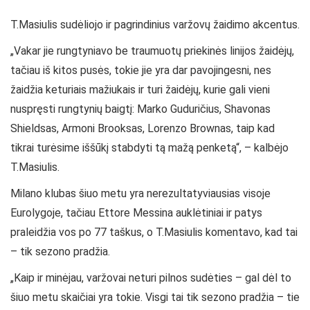
T.Masiulis sudėliojo ir pagrindinius varžovų žaidimo akcentus.
„Vakar jie rungtyniavo be traumuotų priekinės linijos žaidėjų,
tačiau iš kitos pusės, tokie jie yra dar pavojingesni, nes
žaidžia keturiais mažiukais ir turi žaidėjų, kurie gali vieni
nuspręsti rungtynių baigtį: Marko Guduričius, Shavonas
Shieldsas, Armoni Brooksas, Lorenzo Brownas, taip kad
tikrai turėsime iššūkį stabdyti tą mažą penketą“, – kalbėjo
T.Masiulis.
Milano klubas šiuo metu yra nerezultatyviausias visoje
Eurolygoje, tačiau Ettore Messina auklėtiniai ir patys
praleidžia vos po 77 taškus, o T.Masiulis komentavo, kad tai
– tik sezono pradžia.
„Kaip ir minėjau, varžovai neturi pilnos sudėties – gal dėl to
šiuo metu skaičiai yra tokie. Visgi tai tik sezono pradžia – tie