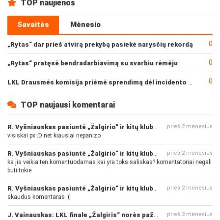
TOP naujienos
Savaitės
Mėnesio
0
„Rytas“ dar prieš atvirą prekybą pasiekė narysčių rekordą
0
„Rytas“ pratęsė bendradarbiavimą su svarbiu rėmėju
0
LKL Drausmės komisija priėmė sprendimą dėl incidento po „Neptūno“ ir „Juventus“ rungtynių
TOP naujausi komentarai
R. Vyšniauskas pasiuntė „Žalgirio“ ir kitų klubų fanus
prieš 2 mėnesius
visiskai px :D net kiausiai nepanizo
R. Vyšniauskas pasiuntė „Žalgirio“ ir kitų klubų fanus
prieš 2 mėnesius
ka jis veikia ten komentuodamas kai yra toks saliskas? komentatoriai negali
buti tokie
R. Vyšniauskas pasiuntė „Žalgirio“ ir kitų klubų fanus
prieš 2 mėnesius
skaudus komentaras :(
J. Vainauskas: LKL finale „Žalgiris“ norės pažeminti „Rytą“
prieš 2 mėnesius