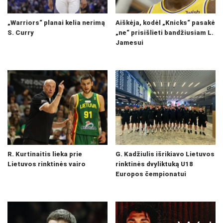
„Warriors“ planai kelia nerimą
Aiškėja, kodėl „Knicks“ pasakė
S. Curry
„ne“ prisišlieti bandžiusiam L.
Jamesui
R. Kurtinaitis lieka prie
G. Kadžiulis išrikiavo Lietuvos
Lietuvos rinktinės vairo
rinktinės dvyliktuką U18
Europos čempionatui