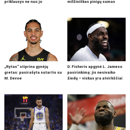
priklausys ne nuo jo
milžiniškas pinigų sumas
„Rytas“ stiprina gynėjų
D. Fisheris apgynė L. Jameso
gretas: pasirašyta sutartis su
pasirinkimą: jis nesivaiko
M. Devoe
žiedų – viskas yra atvirkščiai