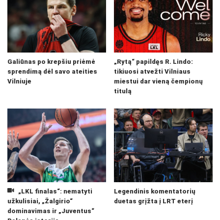
Galiūnas po krepšiu priėmė
„Rytą“ papildęs R. Lindo:
sprendimą dėl savo ateities
tikiuosi atvežti Vilniaus
Vilniuje
miestui dar vieną čempionų
titulą
„LKL finalas“: nematyti
Legendinis komentatorių
užkulisiai, „Žalgirio“
duetas grįžta į LRT eterį
dominavimas ir „Juventus“