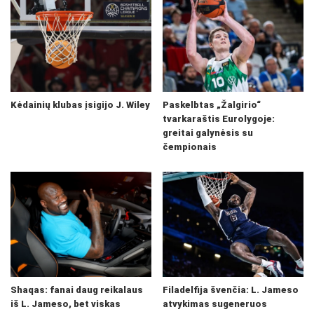
Kėdainių klubas įsigijo J. Wiley
Paskelbtas „Žalgirio“
tvarkaraštis Eurolygoje:
greitai galynėsis su
čempionais
Shaqas: fanai daug reikalaus
Filadelfija švenčia: L. Jameso
iš L. Jameso, bet viskas
atvykimas sugeneruos