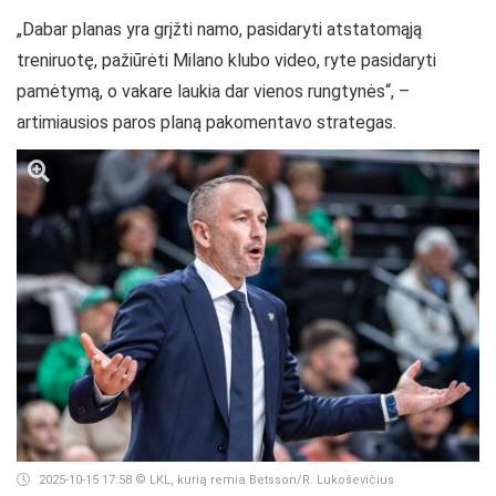
„Dabar planas yra grįžti namo, pasidaryti atstatomąją
treniruotę, pažiūrėti Milano klubo video, ryte pasidaryti
pamėtymą, o vakare laukia dar vienos rungtynės“, –
artimiausios paros planą pakomentavo strategas.
2025-10-15 17:58
© LKL, kurią remia Betsson/R. Lukoševičius