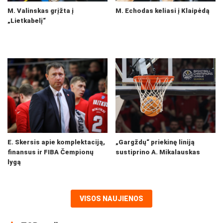
M. Valinskas grįžta į
M. Echodas keliasi į Klaipėdą
„Lietkabelį“
E. Skersis apie komplektaciją,
„Gargždų“ priekinę liniją
finansus ir FIBA Čempionų
sustiprino A. Mikalauskas
lygą
VISOS NAUJIENOS