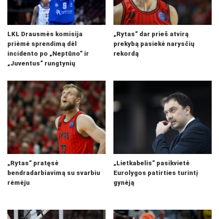
LKL Drausmės komisija
„Rytas“ dar prieš atvirą
priėmė sprendimą dėl
prekybą pasiekė narysčių
incidento po „Neptūno“ ir
rekordą
„Juventus“ rungtynių
„Rytas“ pratęsė
„Lietkabelis“ pasikvietė
bendradarbiavimą su svarbiu
Eurolygos patirties turintį
rėmėju
gynėją