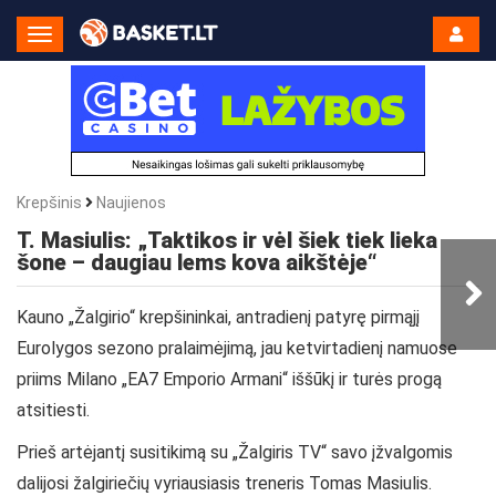
Toggle
Navigation
Krepšinis
Naujienos
T. Masiulis: „Taktikos ir vėl šiek tiek lieka
šone – daugiau lems kova aikštėje“
Kauno „Žalgirio“ krepšininkai, antradienį patyrę pirmąjį
Eurolygos sezono pralaimėjimą, jau ketvirtadienį namuose
priims Milano „EA7 Emporio Armani“ iššūkį ir turės progą
atsitiesti.
Prieš artėjantį susitikimą su „Žalgiris TV“ savo įžvalgomis
dalijosi žalgiriečių vyriausiasis treneris Tomas Masiulis.