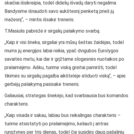
skaičiai išsikreipia, todėl didelių išvadų daryti negalima.
Bandysime išnaudoti savo aukštesnį penketą prieš jų
mažesnį“, – mintis išsakė treneris.
T.Masiulis pabrėžė ir sirgalių palaikymo svarbą.
„Kaip ir visi šneka, sirgaliai yra mūsų šeštas žaidėjas, todėl
mums jų energijos labai reikia, ypač dvigubos Eurolygos
savaitės metu, kai dar ir grįžtame slogesnės nuotaikos po
pralaimėjimo. Aišku, turime viską greitai pamiršti, todėl
tikimės su sirgalių pagalba aikštelėje atiduoti viską“, – apie
gerbėjų palaikymą pasisakė treneris.
Galiausiai, strategas šnekėjo, kad svarbiausia bus komandos
charakteris.
„Kaip visada ir sakau, labiau bus reikalingas charakteris –
turime atsistatyti po pralaimėjimo, keliauti į antras
rungtynes per tris dienas, todėl čia susidės daug pašalinių