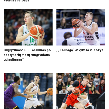
Pelenės istorija
Sugrįžimas: K. Lukošiūnas po
Į „Tauragę“ atvyksta V. Kozys
septynerių metų rungtyniaus
„Šiauliuose“