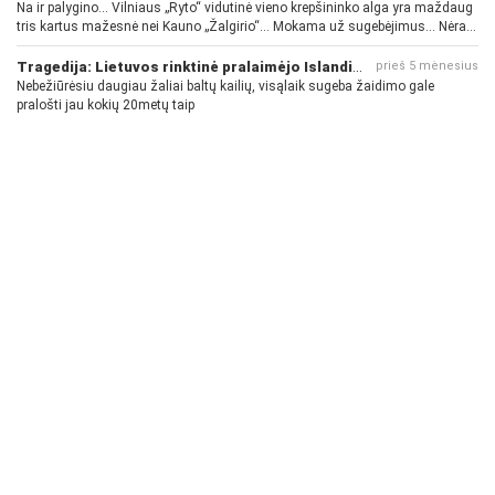
Na ir palygino... Vilniaus „Ryto“ vidutinė vieno krepšininko alga yra maždaug
tris kartus mažesnė nei Kauno „Žalgirio“... Mokama už sugebėjimus... Nėra
pinigų - nėra gerų žaidėjų...
Tragedija: Lietuvos rinktinė pralaimėjo Islandijai
prieš 5 mėnesius
Nebežiūrėsiu daugiau žaliai baltų kailių, visąlaik sugeba žaidimo gale
pralošti jau kokių 20metų taip