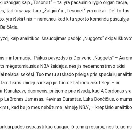
 užnugarį kaip „Tesonet“ – tai yra pasaulinio lygio organizacija,
, tad ši sąsaja tarp „Žalgirio“ ir „Tesonet“ yra unikali. Dėl to tas
ysto, yra išskirtinis – nemanau, kad kita sporto komanda pasaulyje
.Balčėtis.
zdį, kaip analitikos išnaudojimas padėjo „Nuggets“ ekipai iškovo
nis ir informaciją. Puikus pavyzdys iš Denverio „Nuggets“ – Aaron
pats mėgstamiausias NBA žaidėjas, nes jis nedemonstravo akiai
ai nelabai sekėsi. Tuo metu atsirado prieiga prie specialių analitin
 tam tikrus žaidėjus ir kaip jie tuomet atrodo aikštelėje – ar
. Išanalizavę duomenis, priėjome prie išvadų, kad A.Gordonas yra
ip LeBronas Jamesas, Kevinas Durantas, Luka Dončičius, o mum
nukirsti, kad be jo mes nebūtume laimėję NBA“, – krepšinio analitik
 įrankiai padės išspausti kuo daugiau iš turimų resursų, nes tokioms