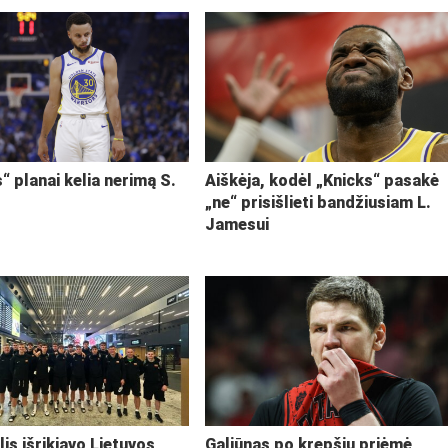
“ planai kelia nerimą S.
Aiškėja, kodėl „Knicks“ pasakė
„ne“ prisišlieti bandžiusiam L.
Jamesui
lis išrikiavo Lietuvos
Galiūnas po krepšiu priėmė