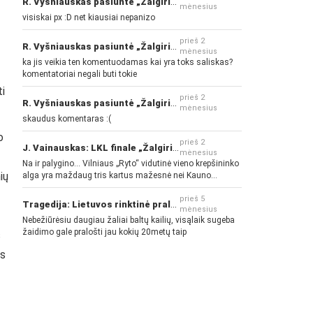
R. Vyšniauskas pasiuntė „Žalgirio“ ir kitų klubų fanus
mėnesius
visiskai px :D net kiausiai nepanizo
prieš 2
R. Vyšniauskas pasiuntė „Žalgirio“ ir kitų klubų fanus
mėnesius
ka jis veikia ten komentuodamas kai yra toks saliskas?
komentatoriai negali buti tokie
ti
prieš 2
R. Vyšniauskas pasiuntė „Žalgirio“ ir kitų klubų fanus
mėnesius
skaudus komentaras :(
o
prieš 2
J. Vainauskas: LKL finale „Žalgiris“ norės pažeminti „Rytą“
mėnesius
Na ir palygino... Vilniaus „Ryto“ vidutinė vieno krepšininko
ių
alga yra maždaug tris kartus mažesnė nei Kauno
„Žalgirio“... Mokama už sugebėjimus... Nėra pinigų - nėra
gerų žaidėjų...
prieš 5
Tragedija: Lietuvos rinktinė pralaimėjo Islandijai
mėnesius
Nebežiūrėsiu daugiau žaliai baltų kailių, visąlaik sugeba
žaidimo gale pralošti jau kokių 20metų taip
s
os