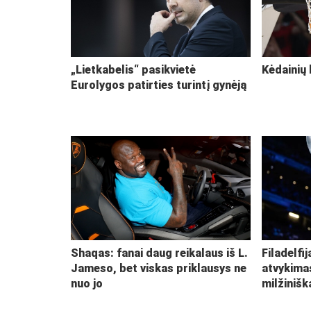
„Lietkabelis“ pasikvietė
Kėdainių 
Eurolygos patirties turintį gynėją
Shaqas: fanai daug reikalaus iš L.
Filadelfi
Jameso, bet viskas priklausys ne
atvykima
nuo jo
milžiniš