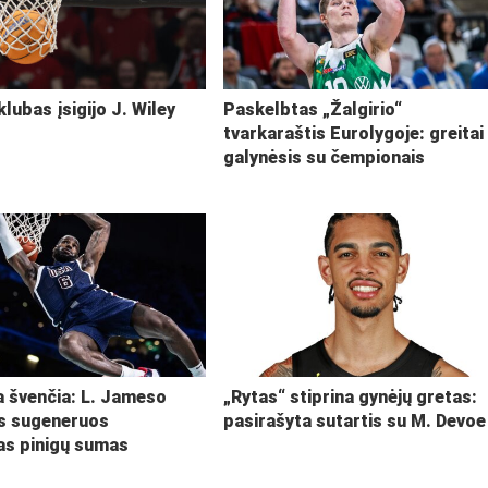
klubas įsigijo J. Wiley
Paskelbtas „Žalgirio“
tvarkaraštis Eurolygoje: greitai
galynėsis su čempionais
ja švenčia: L. Jameso
„Rytas“ stiprina gynėjų gretas:
s sugeneruos
pasirašyta sutartis su M. Devoe
kas pinigų sumas