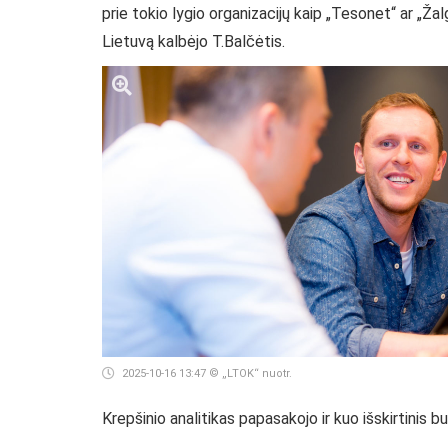
prie tokio lygio organizacijų kaip „Tesonet“ ar „Žal
Lietuvą kalbėjo T.Balčėtis.
2025-10-16 13:47
© „LTOK“ nuotr.
Krepšinio analitikas papasakojo ir kuo išskirtinis 