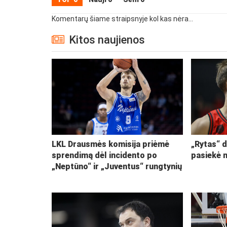
Komentarų šiame straipsnyje kol kas nėra...
Kitos naujienos
LKL Drausmės komisija priėmė
„Rytas“ d
sprendimą dėl incidento po
pasiekė 
„Neptūno“ ir „Juventus“ rungtynių