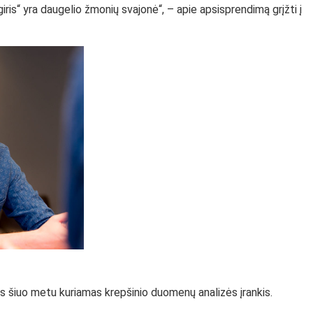
giris“ yra daugelio žmonių svajonė“, – apie apsisprendimą grįžti į
bus šiuo metu kuriamas krepšinio duomenų analizės įrankis.