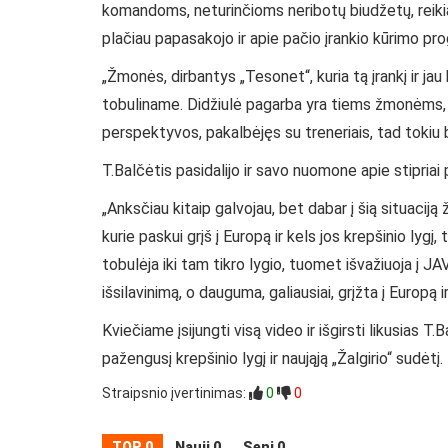
komandoms, neturinčioms neribotų biudžetų, reikia
plačiau papasakojo ir apie pačio įrankio kūrimo pro
„Žmonės, dirbantys „Tesonet“, kuria tą įrankį ir ja
tobuliname. Didžiulė pagarba yra tiems žmonėms, kur
perspektyvos, pakalbėjęs su treneriais, tad tokiu bū
T.Balčėtis pasidalijo ir savo nuomone apie stipriai
„Anksčiau kitaip galvojau, bet dabar į šią situaciją
kurie paskui grįš į Europą ir kels jos krepšinio lygį
tobulėja iki tam tikro lygio, tuomet išvažiuoja į JAV
išsilavinimą, o dauguma, galiausiai, grįžta į Europą 
Kviečiame įsijungti visą video ir išgirsti likusias T.B
pažengusį krepšinio lygį ir naująją „Žalgirio“ sudėtį.
Straipsnio įvertinimas:
0
0
TOP 0
Nauji 0
Seni 0