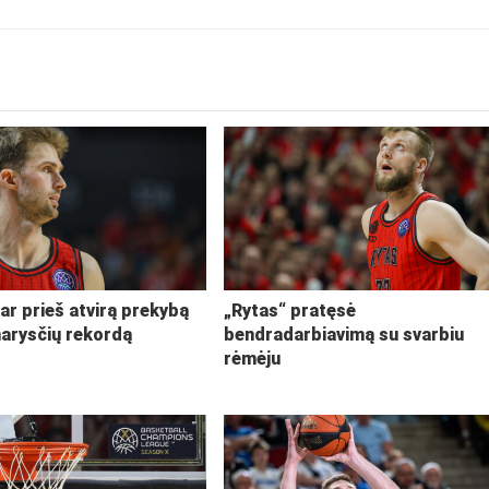
ar prieš atvirą prekybą
„Rytas“ pratęsė
narysčių rekordą
bendradarbiavimą su svarbiu
rėmėju