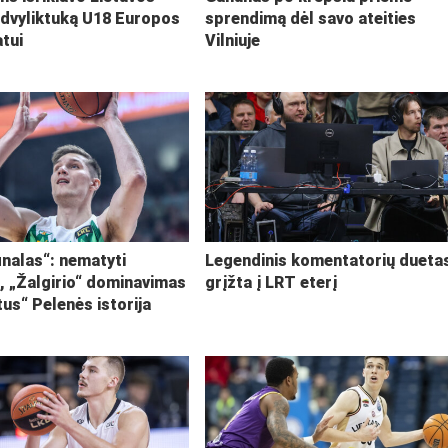
 dvyliktuką U18 Europos
sprendimą dėl savo ateities
tui
Vilniuje
inalas“: nematyti
Legendinis komentatorių dueta
i, „Žalgirio“ dominavimas
grįžta į LRT eterį
tus“ Pelenės istorija