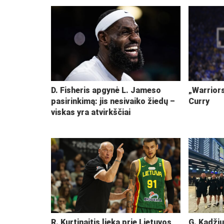
D. Fisheris apgynė L. Jameso
„Warriors
pasirinkimą: jis nesivaiko žiedų –
Curry
viskas yra atvirkščiai
R. Kurtinaitis lieka prie Lietuvos
G. Kadžiu