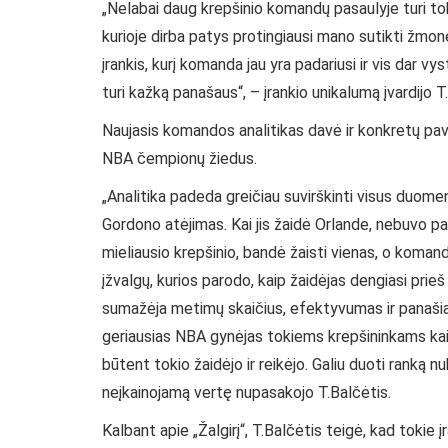
„Nelabai daug krepšinio komandų pasaulyje turi tokį
kurioje dirba patys protingiausi mano sutikti žmonės
įrankis, kurį komanda jau yra padariusi ir vis dar v
turi kažką panašaus“, – įrankio unikalumą įvardijo T
Naujasis komandos analitikas davė ir konkretų pavy
NBA čempionų žiedus.
„Analitika padeda greičiau suvirškinti visus duome
Gordono atėjimas. Kai jis žaidė Orlande, nebuvo 
mieliausio krepšinio, bandė žaisti vienas, o komand
įžvalgų, kurios parodo, kaip žaidėjas dengiasi prieš
sumažėja metimų skaičius, efektyvumas ir panašiai
geriausias NBA gynėjas tokiems krepšininkams ka
būtent tokio žaidėjo ir reikėjo. Galiu duoti ranką 
neįkainojamą vertę nupasakojo T.Balčėtis.
Kalbant apie „Žalgirį“, T.Balčėtis teigė, kad tokie