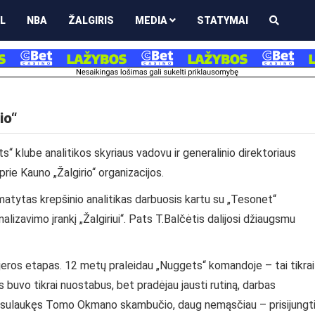
L
NBA
ŽALGIRIS
MEDIA
STATYMAI
io“
klube analitikos skyriaus vadovu ir generalinio direktoriaus
prie Kauno „Žalgirio“ organizacijos.
atytas krepšinio analitikas darbuosis kartu su „Tesonet“
analizavimo įrankį „Žalgiriui“. Pats T.Balčėtis dalijosi džiaugsmu
arjeros etapas. 12 metų praleidau „Nuggets“ komandoje – tai tikrai
s buvo tikrai nuostabus, bet pradėjau jausti rutiną, darbas
d, sulaukęs Tomo Okmano skambučio, daug nemąsčiau – prisijungt