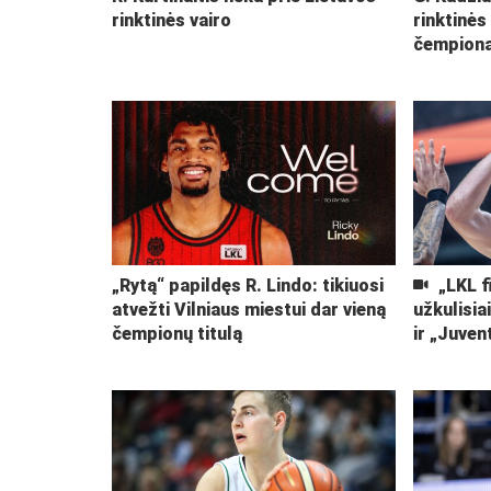
rinktinės vairo
rinktinės
čempiona
„Rytą“ papildęs R. Lindo: tikiuosi
„LKL f
atvežti Vilniaus miestui dar vieną
užkulisia
čempionų titulą
ir „Juven