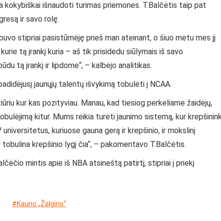
 kokybiškai išnaudoti turimas priemones. T.Balčėtis taip pat
gresą ir savo rolę.
u buvo stipriai pasistūmėję prieš man ateinant, o šiuo metu mes jį
ie tą įrankį kuria – aš tik prisidedu siūlymais iš savo
du tą įrankį ir lipdome“, – kalbėjo analitikas.
 padidėjusį jaunųjų talentų išvykimą tobulėti į NCAA.
 žiūriu kur kas pozityviau. Manau, kad tiesiog perkeliame žaidėjų,
, tobulėjimą kitur. Mums reikia turėti jaunimo sistemą, kur krepšinin
 universitetus, kuriuose gauna gerą ir krepšinio, ir mokslinį
ir tobulina krepšinio lygį čia“, – pakomentavo T.Balčėtis.
alčėčio mintis apie iš NBA atsineštą patirtį, stipriai į priekį
#Kauno „Žalgiris“