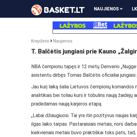
NAUJIENOS
LK
Krepšinis
Naujienos
T. Balčėtis jungiasi prie Kauno „Žalgir
NBA čempionu tapęs ir 12 metų Denverio „Nuggets“ 
asistentu dirbęs Tomas Balčėtis oficialiai jungiasi 
Jau kurį laiką šalia Lietuvos čempionų komandos m
analitikais bei toliau kurs ir tobulins naują žaidėjų 
pradėdamas naują karjeros etapą.
„Labai džiaugiuosi. Tai yra itin pozityvus naujas k
ilgas laiko tarpas. Pastaraisiais metais, nors darba
kiekvienais metais buvo praktiškai toks pats, ta