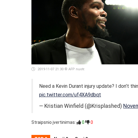
2019-11-07 21:30
© AFP nuotr.
Need a Kevin Durant injury update? I don’t th
pic.twitter.com/uf4XA9dbqt
— Kristian Winfield (@Krisplashed)
Novem
Straipsnio įvertinimas:
0
0