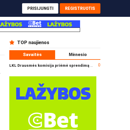
PRISIJUNGTI
REGISTRUOTIS
TOP naujienos
Savaitės
Mėnesio
0
LKL Drausmės komisija priėmė sprendimą dėl incidento po „Neptūno“ ir „Juventus“ rungtynių
r