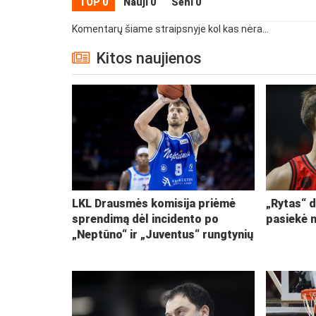
TOP 0
Nauji 0
Seni 0
Komentarų šiame straipsnyje kol kas nėra...
Kitos naujienos
LKL Drausmės komisija priėmė
„Rytas“ d
sprendimą dėl incidento po
pasiekė 
„Neptūno“ ir „Juventus“ rungtynių