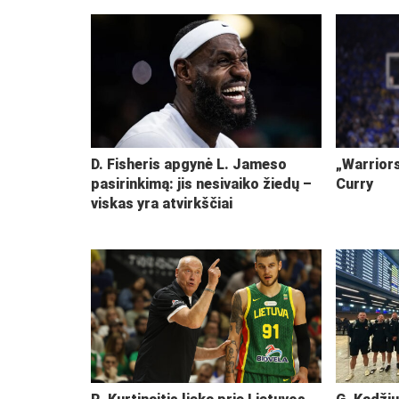
D. Fisheris apgynė L. Jameso
„Warriors
pasirinkimą: jis nesivaiko žiedų –
Curry
viskas yra atvirkščiai