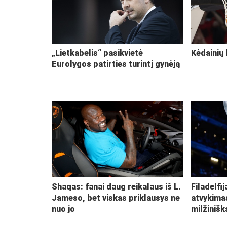
„Lietkabelis“ pasikvietė
Kėdainių 
Eurolygos patirties turintį gynėją
Shaqas: fanai daug reikalaus iš L.
Filadelfi
Jameso, bet viskas priklausys ne
atvykima
nuo jo
milžiniš