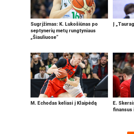
Sugrįžimas: K. Lukošiūnas po
Į „Taurag
septynerių metų rungtyniaus
„Šiauliuose“
M. Echodas keliasi į Klaipėdą
E. Skersi
finansus 