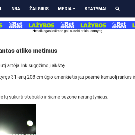
L
NBA
ŽALGIRIS
MEDIA
STATYMAI
rantas atliko metimus
į artėja link sugrįžimo į aikštę.
yręs 31-erių 208 cm ūgio amerikietis jau paėmė kamuolį rankas i
rėtų sukurti stebuklo ir šiame sezone nerungtyniaus.