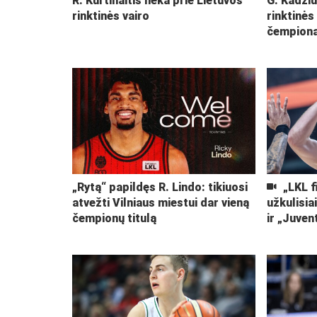
R. Kurtinaitis lieka prie Lietuvos
G. Kadžiu
rinktinės vairo
rinktinės
čempiona
„Rytą“ papildęs R. Lindo: tikiuosi
„LKL f
atvežti Vilniaus miestui dar vieną
užkulisia
čempionų titulą
ir „Juven