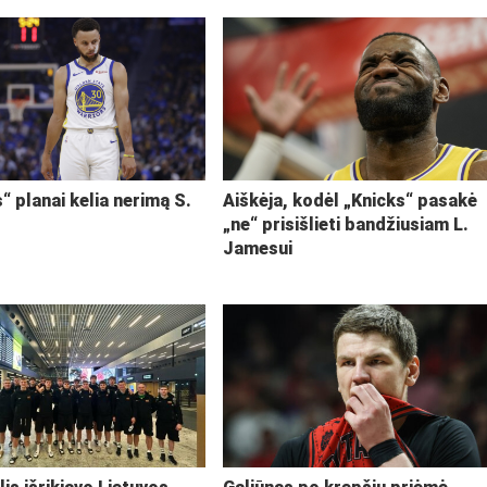
“ planai kelia nerimą S.
Aiškėja, kodėl „Knicks“ pasakė
„ne“ prisišlieti bandžiusiam L.
Jamesui