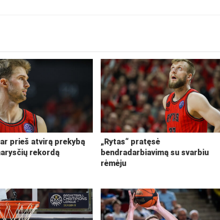
ar prieš atvirą prekybą
„Rytas“ pratęsė
narysčių rekordą
bendradarbiavimą su svarbiu
rėmėju