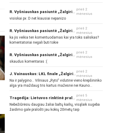
prieš 2
R. Vyšniauskas pasiuntė „Žalgirio“ ir kitų klubų fanus
mėnesius
visiskai px :D net kiausiai nepanizo
prieš 2
R. Vyšniauskas pasiuntė „Žalgirio“ ir kitų klubų fanus
mėnesius
ka jis veikia ten komentuodamas kai yra toks saliskas?
komentatoriai negali buti tokie
prieš 2
R. Vyšniauskas pasiuntė „Žalgirio“ ir kitų klubų fanus
mėnesius
skaudus komentaras :(
prieš 2
J. Vainauskas: LKL finale „Žalgiris“ norės pažeminti „Rytą“
mėnesius
Na ir palygino... Vilniaus „Ryto“ vidutinė vieno krepšininko
alga yra maždaug tris kartus mažesnė nei Kauno
„Žalgirio“... Mokama už sugebėjimus... Nėra pinigų - nėra
gerų žaidėjų...
prieš 5
Tragedija: Lietuvos rinktinė pralaimėjo Islandijai
mėnesius
Nebežiūrėsiu daugiau žaliai baltų kailių, visąlaik sugeba
žaidimo gale pralošti jau kokių 20metų taip