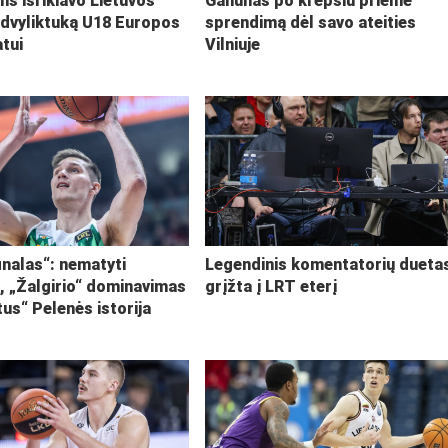
lis išrikiavo Lietuvos
Galiūnas po krepšiu priėmė
 dvyliktuką U18 Europos
sprendimą dėl savo ateities
tui
Vilniuje
inalas“: nematyti
Legendinis komentatorių dueta
i, „Žalgirio“ dominavimas
grįžta į LRT eterį
tus“ Pelenės istorija