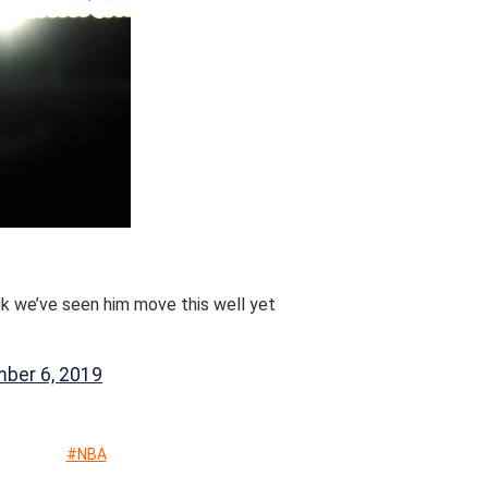
ink we’ve seen him move this well yet
ber 6, 2019
#NBA