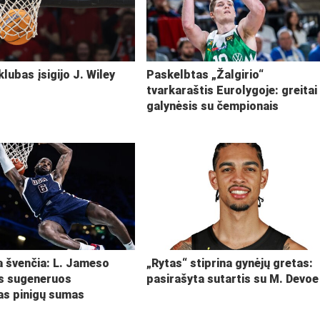
klubas įsigijo J. Wiley
Paskelbtas „Žalgirio“
tvarkaraštis Eurolygoje: greitai
galynėsis su čempionais
ja švenčia: L. Jameso
„Rytas“ stiprina gynėjų gretas:
s sugeneruos
pasirašyta sutartis su M. Devoe
kas pinigų sumas