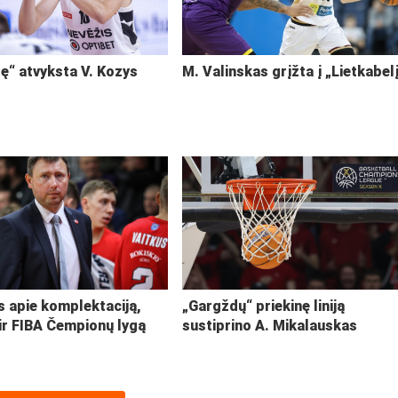
ę“ atvyksta V. Kozys
M. Valinskas grįžta į „Lietkabel
s apie komplektaciją,
„Gargždų“ priekinę liniją
ir FIBA Čempionų lygą
sustiprino A. Mikalauskas