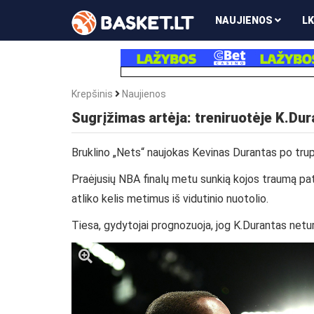
NAUJIENOS
LK
Krepšinis
Naujienos
Sugrįžimas artėja: treniruotėje K.Du
Bruklino „Nets“ naujokas Kevinas Durantas po truput
Praėjusių NBA finalų metu sunkią kojos traumą pat
atliko kelis metimus iš vidutinio nuotolio.
Tiesa, gydytojai prognozuoja, jog K.Durantas netu