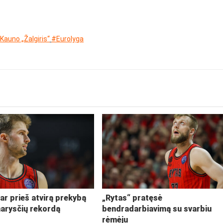
Kauno „Žalgiris“
#Eurolyga
ar prieš atvirą prekybą
„Rytas“ pratęsė
narysčių rekordą
bendradarbiavimą su svarbiu
rėmėju