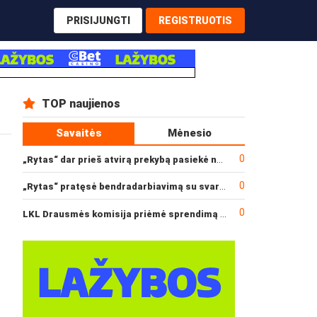
PRISIJUNGTI
REGISTRUOTIS
TOP naujienos
Savaitės
Mėnesio
0
„Rytas“ dar prieš atvirą prekybą pasiekė narysčių rekordą
0
„Rytas“ pratęsė bendradarbiavimą su svarbiu rėmėju
0
LKL Drausmės komisija priėmė sprendimą dėl incidento po „Neptūno“ ir „Juventus“ rungtynių