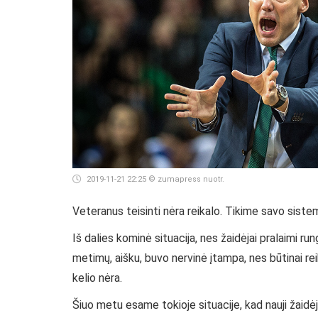
2019-11-21 22:25
© zumapress nuotr.
Veteranus teisinti nėra reikalo. Tikime savo sistema
Iš dalies kominė situacija, nes žaidėjai pralaimi r
metimų, aišku, buvo nervinė įtampa, nes būtinai rei
kelio nėra.
Šiuo metu esame tokioje situacije, kad nauji žaidė