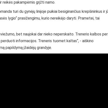
 ir reikės pakampėmis grįžti namo.
da turi du gynėjų linijoje puikiai besiginančius krepšininkus ir j
ės lygio“ prasižengimu, kurio nereikėjo daryti. Prametei, tai
 šviežumo, bet naujokai dar nieko neperskaito. Trenerio kalbos per
 perduoti informacijos. Treneris tuomet kaltas“, - aiškino
mą papildymą įžaidėjų grandyje.