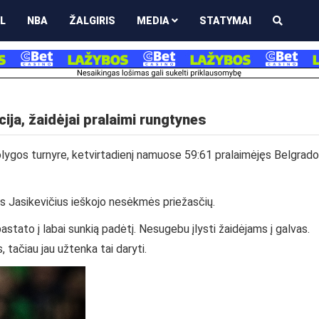
L
NBA
ŽALGIRIS
MEDIA
STATYMAI
cija, žaidėjai pralaimi rungtynes
rolygos turnyre, ketvirtadienį namuose 59:61 pralaimėjęs Belgrado
as Jasikevičius ieškojo nesėkmės priežasčių.
pastato į labai sunkią padėtį. Nesugebu įlysti žaidėjams į galvas.
, tačiau jau užtenka tai daryti.