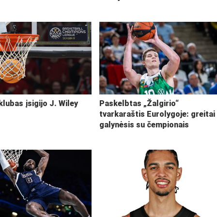
klubas įsigijo J. Wiley
Paskelbtas „Žalgirio“
tvarkaraštis Eurolygoje: greitai
galynėsis su čempionais