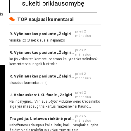
ūs
TOP naujausi komentarai
prieš 2
R. Vyšniauskas pasiuntė „Žalgirio“ ir kitų klubų fanus
mėnesius
visiskai px :D net kiausiai nepanizo
prieš 2
R. Vyšniauskas pasiuntė „Žalgirio“ ir kitų klubų fanus
mėnesius
ka jis veikia ten komentuodamas kai yra toks saliskas?
komentatoriai negali buti tokie
prieš 2
R. Vyšniauskas pasiuntė „Žalgirio“ ir kitų klubų fanus
mėnesius
skaudus komentaras :(
prieš 2
J. Vainauskas: LKL finale „Žalgiris“ norės pažeminti „Rytą“
mėnesius
Na ir palygino... Vilniaus „Ryto“ vidutinė vieno krepšininko
alga yra maždaug tris kartus mažesnė nei Kauno
„Žalgirio“... Mokama už sugebėjimus... Nėra pinigų - nėra
gerų žaidėjų...
prieš 5
Tragedija: Lietuvos rinktinė pralaimėjo Islandijai
mėnesius
Nebežiūrėsiu daugiau žaliai baltų kailių, visąlaik sugeba
žaidimo gale pralošti jau kokių 20metų taip