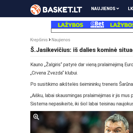
NAUJIENOS
LK
Krepšinis
Naujienos
Š.Jasikevičius: iš dalies kominė situa
Kauno „Žalgiris“ patyrė dar vieną pralaimėjimą Eu
„Crvena Zvezda“ klubui.
Po susitikimo aikštelės šeimininkų treneris Šarūn
„Aišku, labai skausmingas pralaimėjimas ir jis mus 
Sistema nepasikeitė, iki šiol labai teisinau naujokus