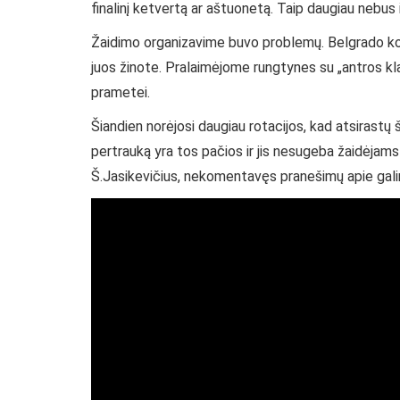
finalinį ketvertą ar aštuonetą. Taip daugiau nebus
Žaidimo organizavime buvo problemų. Belgrado koman
juos žinote. Pralaimėjome rungtynes su „antros klas
prametei.
Šiandien norėjosi daugiau rotacijos, kad atsirastų
pertrauką yra tos pačios ir jis nesugeba žaidėjams
Š.Jasikevičius, nekomentavęs pranešimų apie gali