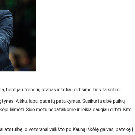
, bent jau trenerių štabas ir toliau dirbsime ties ta sritimi.
ungtynes. Aišku, labai padėtų pataikymas. Susikurta aibė puikių
kėjo laimėti. Šiuo metu nepataikome ir reikia daugiau dirbti. Kito
jai atstulbę, o veteranai vaikšto po Kauną iškėlę galvas, patekę į