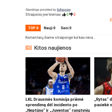
Standings provided by
Sofascore
Straipsnio įvertinimas:
0
0
#
TOP 0
Nauji 0
Seni 0
Komentarų šiame straipsnyje kol kas nėra...
Kitos naujienos
LKL Drausmės komisija priėmė
„Rytas“ d
sprendimą dėl incidento po
pasiekė 
„Neptūno“ ir „Juventus“ rungtynių