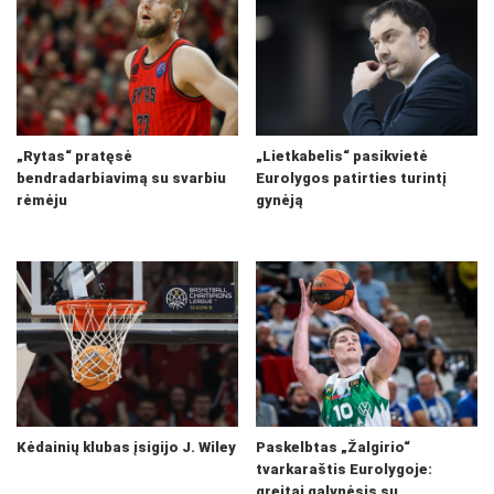
„Rytas“ pratęsė
„Lietkabelis“ pasikvietė
bendradarbiavimą su svarbiu
Eurolygos patirties turintį
rėmėju
gynėją
Kėdainių klubas įsigijo J. Wiley
Paskelbtas „Žalgirio“
tvarkaraštis Eurolygoje:
greitai galynėsis su