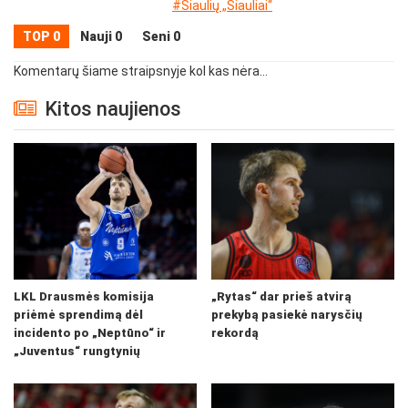
#Šiaulių „Šiauliai“
TOP 0
Nauji 0
Seni 0
Komentarų šiame straipsnyje kol kas nėra...
Kitos naujienos
LKL Drausmės komisija
„Rytas“ dar prieš atvirą
priėmė sprendimą dėl
prekybą pasiekė narysčių
incidento po „Neptūno“ ir
rekordą
„Juventus“ rungtynių