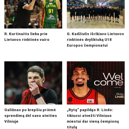
R. Kurtinaitis lieka prie
G. Kadžiulis išrikiavo Lietuvos
Lietuvos rinktinės vairo
rinktinės dvyliktuką U18
Europos čempionatui
Galiūnas po krepšiu priėmė
„Rytą“ papildęs R. Lindo:
sprendimą dėl savo ateities
tikiuosi atvežti Vilniaus
Vilniuje
miestui dar vieną čempionų
titulą