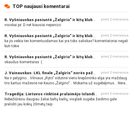
TOP naujausi komentarai
R. Vyšniauskas pasiuntė „Žalgirio“ ir kitų klubų fanus
prieš 2 mėnesius
visiskai px :D net kiausiai nepanizo
R. Vyšniauskas pasiuntė „Žalgirio“ ir kitų klubų fanus
prieš 2 mėnesius
ka jis veikia ten komentuodamas kai yra toks saliskas? komentatoriai negali
buti tokie
R. Vyšniauskas pasiuntė „Žalgirio“ ir kitų klubų fanus
prieš 2 mėnesius
skaudus komentaras :(
J. Vainauskas: LKL finale „Žalgiris“ norės pažeminti „Rytą“
prieš 2 mėnesius
Na ir palygino... Vilniaus „Ryto“ vidutinė vieno krepšininko alga yra maždaug
tris kartus mažesnė nei Kauno „Žalgirio“... Mokama už sugebėjimus... Nėra
pinigų - nėra gerų žaidėjų...
Tragedija: Lietuvos rinktinė pralaimėjo Islandijai
prieš 5 mėnesius
Nebežiūrėsiu daugiau žaliai baltų kailių, visąlaik sugeba žaidimo gale
pralošti jau kokių 20metų taip