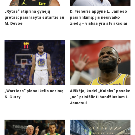
„Rytas“ stiprina gynėjų
D. Fisheris apgynė L. Jameso
gretas: pasirašyta sutartis su
pasirinkimą: jis nesivaiko
M. Devoe
žiedų – viskas yra atvirkščiai
„Warriors“ planai kelia nerimą
Aiškėja, kodėl „Knicks“ pasakė
S. Curry
„ne“ prisišlieti bandžiusiam L.
Jamesui