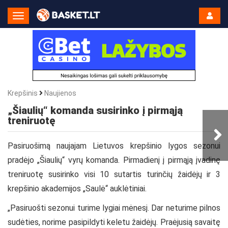
Toggle
Navigation
Krepšinis
Naujienos
„Šiaulių“ komanda susirinko į pirmąją
treniruotę
Pasiruošimą naujajam Lietuvos krepšinio lygos sezonui
pradėjo „Šiaulių“ vyrų komanda. Pirmadienį į pirmąją įvadinę
treniruotę susirinko visi 10 sutartis turinčių žaidėjų ir 3
krepšinio akademijos „Saulė“ auklėtiniai.
„Pasiruošti sezonui turime lygiai mėnesį. Dar neturime pilnos
sudėties, norime pasipildyti keletu žaidėjų. Praėjusią savaitę