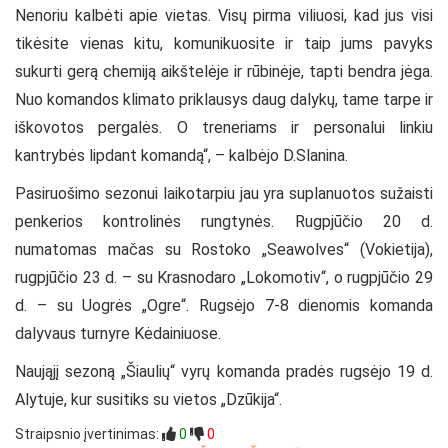
Nenoriu kalbėti apie vietas. Visų pirma viliuosi, kad jus visi
tikėsite vienas kitu, komunikuosite ir taip jums pavyks
sukurti gerą chemiją aikštelėje ir rūbinėje, tapti bendra jėga.
Nuo komandos klimato priklausys daug dalykų, tame tarpe ir
iškovotos pergalės. O treneriams ir personalui linkiu
kantrybės lipdant komandą“, – kalbėjo D.Slanina.
Pasiruošimo sezonui laikotarpiu jau yra suplanuotos sužaisti
penkerios kontrolinės rungtynės. Rugpjūčio 20 d.
numatomas mačas su Rostoko „Seawolves“ (Vokietija),
rugpjūčio 23 d. – su Krasnodaro „Lokomotiv“, o rugpjūčio 29
d. – su Uogrės „Ogre“. Rugsėjo 7-8 dienomis komanda
dalyvaus turnyre Kėdainiuose.
Naująjį sezoną „Šiaulių“ vyrų komanda pradės rugsėjo 19 d.
Alytuje, kur susitiks su vietos „Dzūkija“.
Straipsnio įvertinimas:
0
0