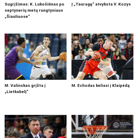
Sugrįžimas: K. Lukošiūnas po
Į „Tauragę“ atvyksta V. Kozys
septynerių metų rungtyniaus
„Šiauliuose“
M. Valinskas grįžta į
M. Echodas keliasi į Klaipėdą
„Lietkabelį“