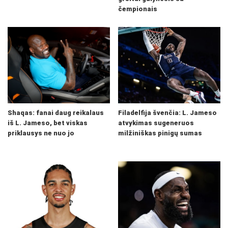
čempionais
Shaqas: fanai daug reikalaus
Filadelfija švenčia: L. Jameso
iš L. Jameso, bet viskas
atvykimas sugeneruos
priklausys ne nuo jo
milžiniškas pinigų sumas