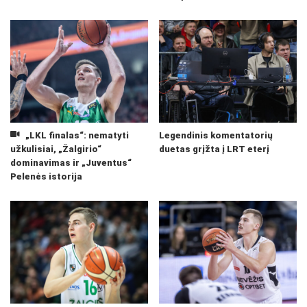
„LKL finalas“: nematyti
Legendinis komentatorių
užkulisiai, „Žalgirio“
duetas grįžta į LRT eterį
dominavimas ir „Juventus“
Pelenės istorija