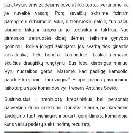
jau atvykusiems žaidėjams buvo atlikti testai, įvertinome, ką
jie nuveikė vasarą. Porą savaičių skirsime fiziniam
parengimui, dirbsime ir lauke, ir treniruoklių salėje, tuo pačiu
skirsime laiką ir krepšiniui, jo technikai ir taktikai. Nuo
pirmosios treniruotės didelį dėmesį teiksime gynybos
gerinimui. Reikia įdiegti žaidėjams jos svarbą tiek ginantis
individualiai, tiek bendrai komandoje. Laukia nemažas
skaičius draugiškų rungtynių. Bus labai darbingas mėnuo.
Vyrų nuotaikos geros. Matėme, kad pasiilgę kamuolio,
pasiilgę krepšinio. Tai džiugina“, – apie planus pasiruošimo
laikotarpiu sakė komandos vyr. treneris Antanas Sireika.
Susirinkusius į treniruotę krepšininkus bei personalą
pasveikino klubo direktorius Donatas Slanina, palinkėdamas
žaidėjams tapti vieningais ir sukurti gerą klimatą komandoje,
kuris vėliau padėtų siekti norimų rezultatų.