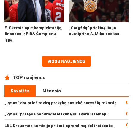
E. Skersis apie komplektaciją,
„Gargždų“ priekinę liniją
finansus ir FIBA Čempionų
sustiprino A. Mikalauskas
lygą
VISOS NAUJIENOS
TOP naujienos
Savaitės
Mėnesio
0
„Rytas“ dar prieš atvirą prekybą pasiekė narysčių rekordą
0
„Rytas“ pratęsė bendradarbiavimą su svarbiu rėmėju
0
LKL Drausmės komisija priėmė sprendimą dėl incidento po „Neptūno“ ir „Juventus“ rungtynių