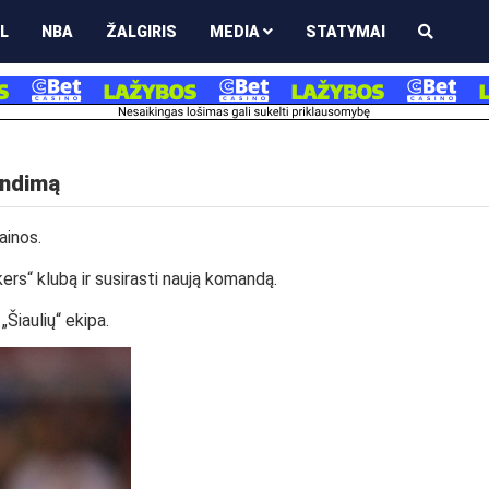
L
NBA
ŽALGIRIS
MEDIA
STATYMAI
endimą
ainos.
ers“ klubą ir susirasti naują komandą.
„Šiaulių“ ekipa.