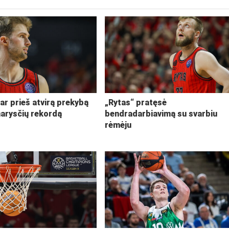
ar prieš atvirą prekybą
„Rytas“ pratęsė
narysčių rekordą
bendradarbiavimą su svarbiu
rėmėju