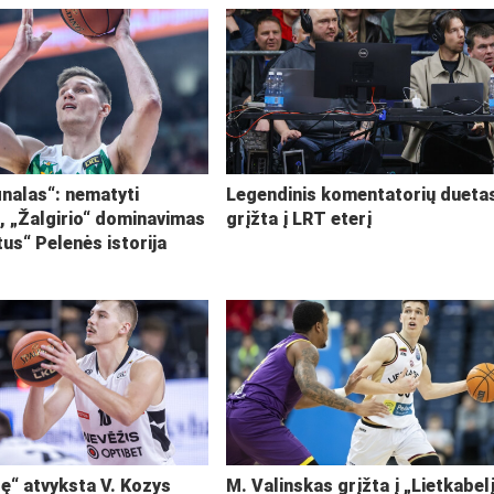
inalas“: nematyti
Legendinis komentatorių dueta
i, „Žalgirio“ dominavimas
grįžta į LRT eterį
tus“ Pelenės istorija
ę“ atvyksta V. Kozys
M. Valinskas grįžta į „Lietkabel