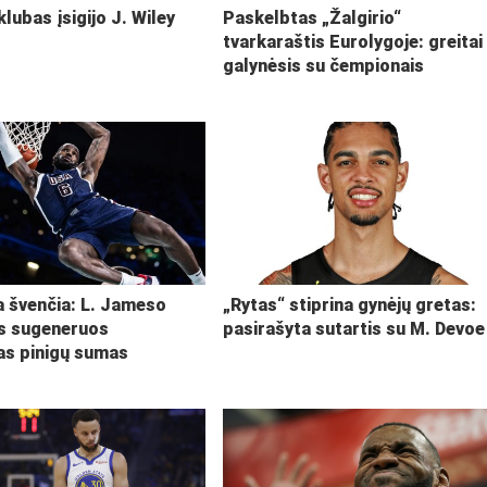
klubas įsigijo J. Wiley
Paskelbtas „Žalgirio“
tvarkaraštis Eurolygoje: greitai
galynėsis su čempionais
ja švenčia: L. Jameso
„Rytas“ stiprina gynėjų gretas:
s sugeneruos
pasirašyta sutartis su M. Devoe
kas pinigų sumas