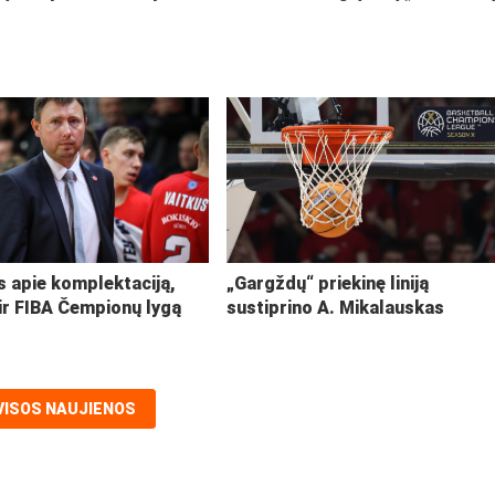
s apie komplektaciją,
„Gargždų“ priekinę liniją
ir FIBA Čempionų lygą
sustiprino A. Mikalauskas
VISOS NAUJIENOS