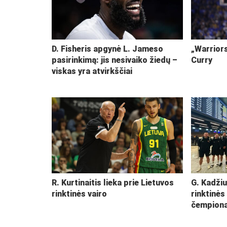
D. Fisheris apgynė L. Jameso
„Warriors
pasirinkimą: jis nesivaiko žiedų –
Curry
viskas yra atvirkščiai
R. Kurtinaitis lieka prie Lietuvos
G. Kadžiu
rinktinės vairo
rinktinės
čempiona