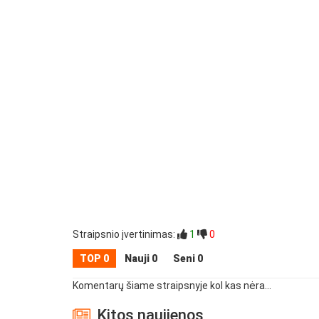
Straipsnio įvertinimas:
1
0
TOP 0
Nauji 0
Seni 0
Komentarų šiame straipsnyje kol kas nėra...
Kitos naujienos