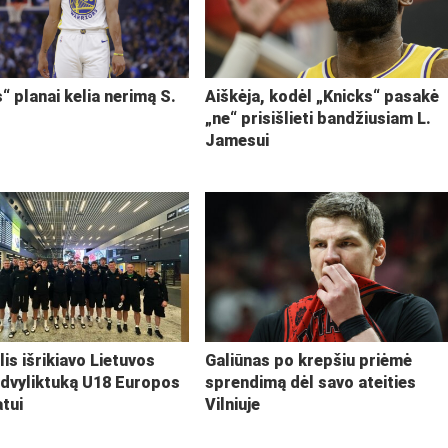
“ planai kelia nerimą S.
Aiškėja, kodėl „Knicks“ pasakė
„ne“ prisišlieti bandžiusiam L.
Jamesui
lis išrikiavo Lietuvos
Galiūnas po krepšiu priėmė
 dvyliktuką U18 Europos
sprendimą dėl savo ateities
tui
Vilniuje