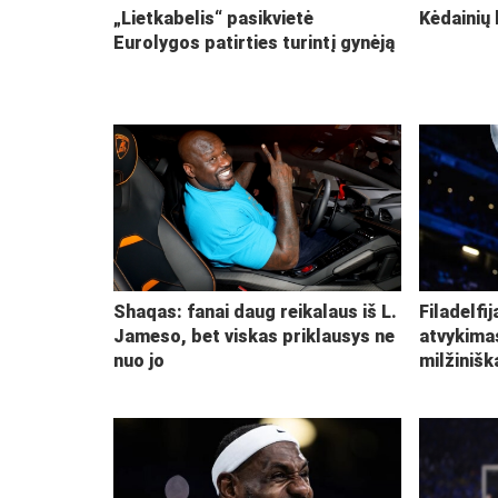
„Lietkabelis“ pasikvietė
Kėdainių 
Eurolygos patirties turintį gynėją
Shaqas: fanai daug reikalaus iš L.
Filadelfi
Jameso, bet viskas priklausys ne
atvykima
nuo jo
milžiniš