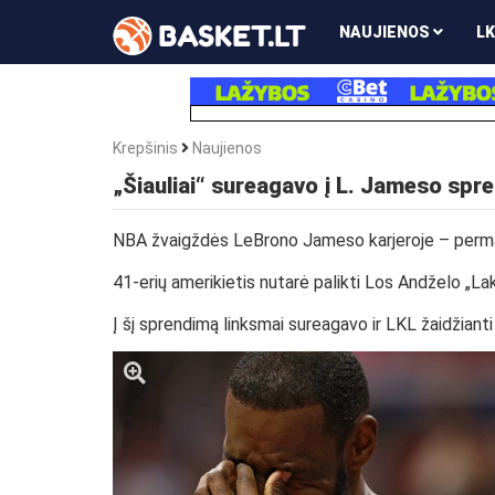
NAUJIENOS
LK
Krepšinis
Naujienos
„Šiauliai“ sureagavo į L. Jameso spr
NBA žvaigždės LeBrono Jameso karjeroje – perm
41-erių amerikietis nutarė palikti Los Andželo „Lak
Į šį sprendimą linksmai sureagavo ir LKL žaidžianti 