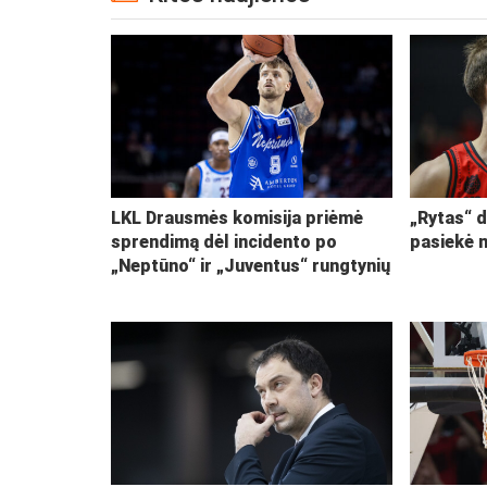
LKL Drausmės komisija priėmė
„Rytas“ d
sprendimą dėl incidento po
pasiekė 
„Neptūno“ ir „Juventus“ rungtynių