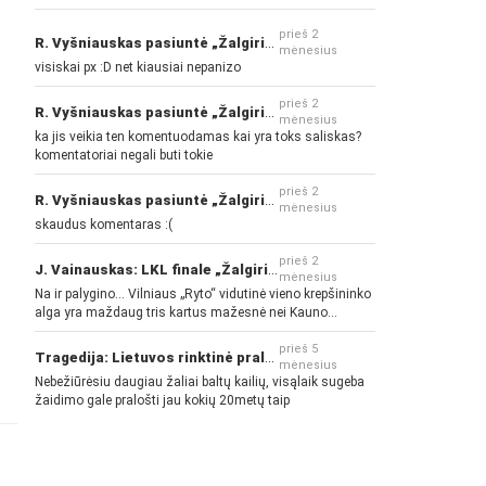
prieš 2
R. Vyšniauskas pasiuntė „Žalgirio“ ir kitų klubų fanus
mėnesius
visiskai px :D net kiausiai nepanizo
prieš 2
R. Vyšniauskas pasiuntė „Žalgirio“ ir kitų klubų fanus
mėnesius
ka jis veikia ten komentuodamas kai yra toks saliskas?
komentatoriai negali buti tokie
prieš 2
R. Vyšniauskas pasiuntė „Žalgirio“ ir kitų klubų fanus
mėnesius
skaudus komentaras :(
prieš 2
J. Vainauskas: LKL finale „Žalgiris“ norės pažeminti „Rytą“
mėnesius
Na ir palygino... Vilniaus „Ryto“ vidutinė vieno krepšininko
alga yra maždaug tris kartus mažesnė nei Kauno
„Žalgirio“... Mokama už sugebėjimus... Nėra pinigų - nėra
gerų žaidėjų...
prieš 5
Tragedija: Lietuvos rinktinė pralaimėjo Islandijai
mėnesius
Nebežiūrėsiu daugiau žaliai baltų kailių, visąlaik sugeba
žaidimo gale pralošti jau kokių 20metų taip