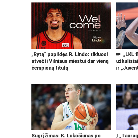
„Rytą“ papildęs R. Lindo: tikiuosi
„LKL f
atvežti Vilniaus miestui dar vieną
užkulisia
čempionų titulą
ir „Juven
Sugrįžimas: K. Lukošiūnas po
Į „Taurag