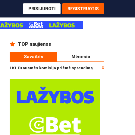
PRISIJUNGTI
REGISTRUOTIS
TOP naujienos
Savaitės
Mėnesio
0
LKL Drausmės komisija priėmė sprendimą dėl incidento po „Neptūno“ ir „Juventus“ rungtynių