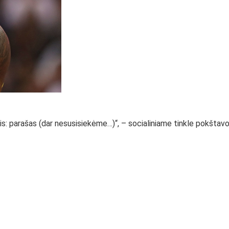
is: parašas (dar nesusisiekėme…)“, – socialiniame tinkle pokštav