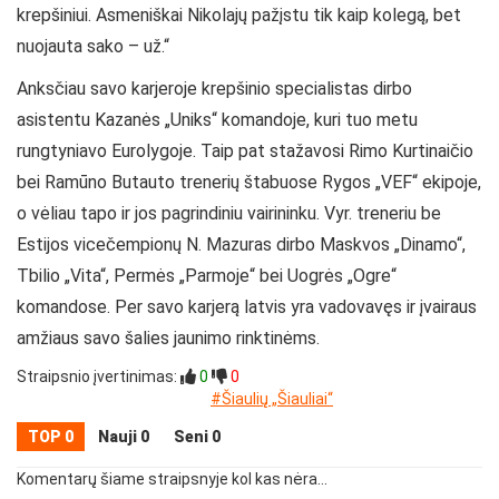
krepšiniui. Asmeniškai Nikolajų pažįstu tik kaip kolegą, bet
nuojauta sako – už.“
Anksčiau savo karjeroje krepšinio specialistas dirbo
asistentu Kazanės „Uniks“ komandoje, kuri tuo metu
rungtyniavo Eurolygoje. Taip pat stažavosi Rimo Kurtinaičio
bei Ramūno Butauto trenerių štabuose Rygos „VEF“ ekipoje,
o vėliau tapo ir jos pagrindiniu vairininku. Vyr. treneriu be
Estijos vicečempionų N. Mazuras dirbo Maskvos „Dinamo“,
Tbilio „Vita“, Permės „Parmoje“ bei Uogrės „Ogre“
komandose. Per savo karjerą latvis yra vadovavęs ir įvairaus
amžiaus savo šalies jaunimo rinktinėms.
Straipsnio įvertinimas:
0
0
#Šiaulių „Šiauliai“
TOP 0
Nauji 0
Seni 0
Komentarų šiame straipsnyje kol kas nėra...