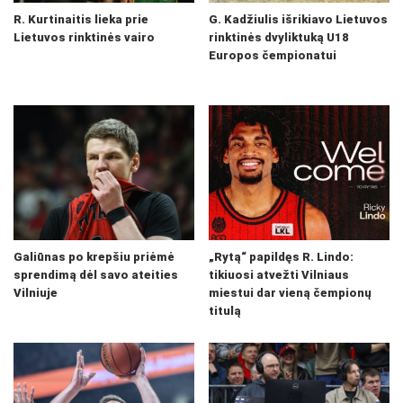
R. Kurtinaitis lieka prie
G. Kadžiulis išrikiavo Lietuvos
Lietuvos rinktinės vairo
rinktinės dvyliktuką U18
Europos čempionatui
Galiūnas po krepšiu priėmė
„Rytą“ papildęs R. Lindo:
sprendimą dėl savo ateities
tikiuosi atvežti Vilniaus
Vilniuje
miestui dar vieną čempionų
titulą