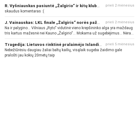
R. Vyšniauskas pasiuntė „Žalgirio“ ir kitų klubų fanus
prieš 2 mėnesius
skaudus komentaras :(
J. Vainauskas: LKL finale „Žalgiris“ norės pažeminti „Rytą“
prieš 2 mėnesius
Na ir palygino... Vilniaus „Ryto“ vidutinė vieno krepšininko alga yra maždaug
tris kartus mažesnė nei Kauno „Žalgirio“... Mokama už sugebėjimus... Nėra
pinigų - nėra gerų žaidėjų...
Tragedija: Lietuvos rinktinė pralaimėjo Islandijai
prieš 5 mėnesius
Nebežiūrėsiu daugiau žaliai baltų kailių, visąlaik sugeba žaidimo gale
pralošti jau kokių 20metų taip