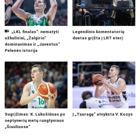
„LKL finalas“: nematyti
Legendinis komentatorių
užkulisiai, „Žalgirio“
duetas grįžta į LRT eterį
dominavimas ir „Juventus“
Pelenės istorija
Sugrįžimas: K. Lukošiūnas po
Į „Tauragę“ atvyksta V. Kozys
septynerių metų rungtyniaus
„Šiauliuose“