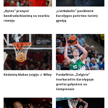
„Rytas“ pratęsė
„Lietkabelis“ pasikvietė
bendradarbiavimą su svarbiu
Eurolygos patirties turintį
rėmėju
gynėją
Kėdainių klubas įsigijo J. Wiley
Paskelbtas „Žalgirio“
tvarkaraštis Eurolygoje:
greitai galynėsis su
čempionais