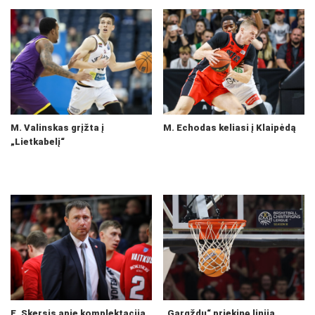
M. Valinskas grįžta į
M. Echodas keliasi į Klaipėdą
„Lietkabelį“
E. Skersis apie komplektaciją,
„Gargždų“ priekinę liniją