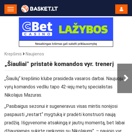
Toggle
Navigation
Krepšinis
Naujienos
„Šiauliai“ pristatė komandos vyr. trenerį
„Šiaulių“ krepšinio klube prasideda vasaros darbai. Naujuoju
vyrų komandos vedliu tapo 42-iejų metų specialistas
Nikolajus Mazuras.
„Pasibaigus sezonui ir sugeneravus visas mintis norėjosi
paspausti „restart“ mygtuką ir pradėti konstruoti naują
pradžią. Išgyvenome atsakingą ir jautrų momentą, bet labai
džiaugiamės sukirtę rankomis su Nikolajumi”, – naujojo vyr.