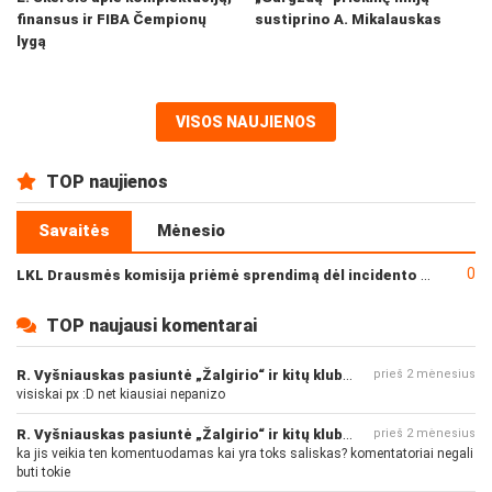
finansus ir FIBA Čempionų
sustiprino A. Mikalauskas
lygą
VISOS NAUJIENOS
TOP naujienos
Savaitės
Mėnesio
0
LKL Drausmės komisija priėmė sprendimą dėl incidento po „Neptūno“ ir „Juventus“ rungtynių
TOP naujausi komentarai
R. Vyšniauskas pasiuntė „Žalgirio“ ir kitų klubų fanus
prieš 2 mėnesius
visiskai px :D net kiausiai nepanizo
R. Vyšniauskas pasiuntė „Žalgirio“ ir kitų klubų fanus
prieš 2 mėnesius
ka jis veikia ten komentuodamas kai yra toks saliskas? komentatoriai negali
buti tokie