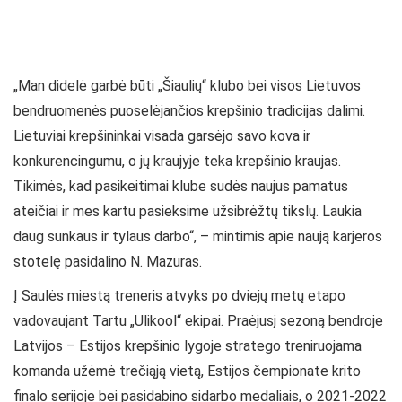
„Man didelė garbė būti „Šiaulių“ klubo bei visos Lietuvos
bendruomenės puoselėjančios krepšinio tradicijas dalimi.
Lietuviai krepšininkai visada garsėjo savo kova ir
konkurencingumu, o jų kraujyje teka krepšinio kraujas.
Tikimės, kad pasikeitimai klube sudės naujus pamatus
ateičiai ir mes kartu pasieksime užsibrėžtų tikslų. Laukia
daug sunkaus ir tylaus darbo“, – mintimis apie naują karjeros
stotelę pasidalino N. Mazuras.
Į Saulės miestą treneris atvyks po dviejų metų etapo
vadovaujant Tartu „Ulikool“ ekipai. Praėjusį sezoną bendroje
Latvijos – Estijos krepšinio lygoje stratego treniruojama
komanda užėmė trečiąją vietą, Estijos čempionate krito
finalo serijoje bei pasidabino sidarbo medaliais, o 2021-2022