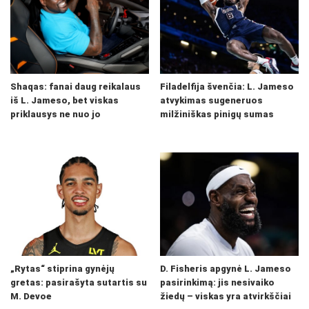
Shaqas: fanai daug reikalaus
Filadelfija švenčia: L. Jameso
iš L. Jameso, bet viskas
atvykimas sugeneruos
priklausys ne nuo jo
milžiniškas pinigų sumas
„Rytas“ stiprina gynėjų
D. Fisheris apgynė L. Jameso
gretas: pasirašyta sutartis su
pasirinkimą: jis nesivaiko
M. Devoe
žiedų – viskas yra atvirkščiai