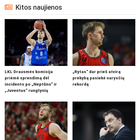
Kitos naujienos
LKL Drausmės komisija
„Rytas“ dar prieš atvirą
priėmė sprendimą dėl
prekybą pasiekė narysčių
incidento po „Neptūno“ ir
rekordą
„Juventus“ rungtynių