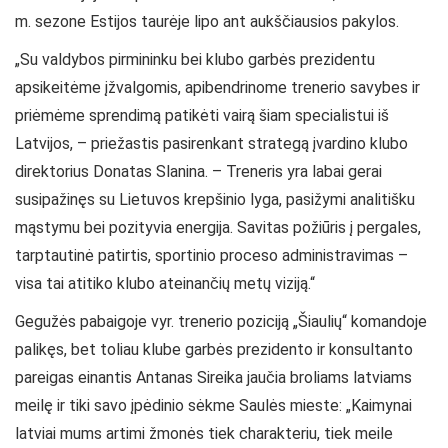
m. sezone Estijos taurėje lipo ant aukščiausios pakylos.
„Su valdybos pirmininku bei klubo garbės prezidentu
apsikeitėme įžvalgomis, apibendrinome trenerio savybes ir
priėmėme sprendimą patikėti vairą šiam specialistui iš
Latvijos, – priežastis pasirenkant strategą įvardino klubo
direktorius Donatas Slanina. – Treneris yra labai gerai
susipažinęs su Lietuvos krepšinio lyga, pasižymi analitišku
mąstymu bei pozityvia energija. Savitas požiūris į pergales,
tarptautinė patirtis, sportinio proceso administravimas –
visa tai atitiko klubo ateinančių metų viziją.“
Gegužės pabaigoje vyr. trenerio poziciją „Šiaulių“ komandoje
palikęs, bet toliau klube garbės prezidento ir konsultanto
pareigas einantis Antanas Sireika jaučia broliams latviams
meilę ir tiki savo įpėdinio sėkme Saulės mieste: „Kaimynai
latviai mums artimi žmonės tiek charakteriu, tiek meile