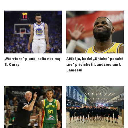
„Warriors“ planai kelia nerimą
Aiškėja, kodėl „Knicks“ pasakė
S. Curry
„ne“ prisišlieti bandžiusiam L.
Jamesui