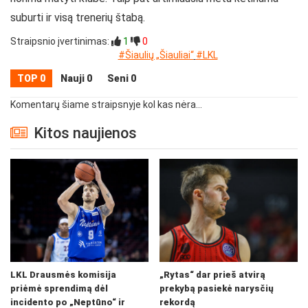
suburti ir visą trenerių štabą.
Straipsnio įvertinimas:
1
0
#Šiaulių „Šiauliai“
#LKL
TOP 0
Nauji 0
Seni 0
Komentarų šiame straipsnyje kol kas nėra...
Kitos naujienos
LKL Drausmės komisija
„Rytas“ dar prieš atvirą
priėmė sprendimą dėl
prekybą pasiekė narysčių
incidento po „Neptūno“ ir
rekordą