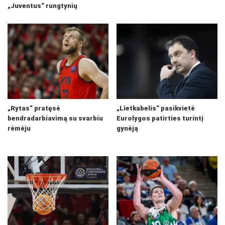
„Juventus“ rungtynių
„Rytas“ pratęsė
„Lietkabelis“ pasikvietė
bendradarbiavimą su svarbiu
Eurolygos patirties turintį
rėmėju
gynėją