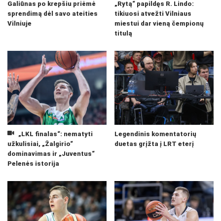
Galiūnas po krepšiu priėmė
„Rytą“ papildęs R. Lindo:
sprendimą dėl savo ateities
tikiuosi atvežti Vilniaus
Vilniuje
miestui dar vieną čempionų
titulą
„LKL finalas“: nematyti
Legendinis komentatorių
užkulisiai, „Žalgirio“
duetas grįžta į LRT eterį
dominavimas ir „Juventus“
Pelenės istorija