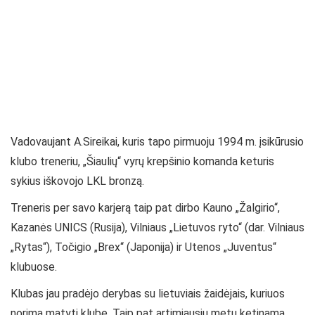
Vadovaujant A.Sireikai, kuris tapo pirmuoju 1994 m. įsikūrusio
klubo treneriu, „Šiaulių“ vyrų krepšinio komanda keturis
sykius iškovojo LKL bronzą.
Treneris per savo karjerą taip pat dirbo Kauno „Žalgirio“,
Kazanės UNICS (Rusija), Vilniaus „Lietuvos ryto“ (dar. Vilniaus
„Rytas“), Točigio „Brex“ (Japonija) ir Utenos „Juventus“
klubuose.
Klubas jau pradėjo derybas su lietuviais žaidėjais, kuriuos
norima matyti klube. Taip pat artimiausiu metu ketinama