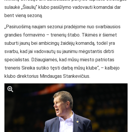
sulaukė „Šiaulių“ klubo pasiūlymo vadovauti komandai dar
bent vieną sezoną.
„Pasiruošimą naujam sezonui pradėjome nuo svarbiausios
grandies formavimo – trenerių štabo. Tikimės ir šiemet
suburti jaunų bei ambicingų žaidėjų komandą, todėl yra
svarbu, kad jai vadovautų su jaunimu mėgstantis dirbti
specialistas. Džiaugiamės, kad mūsų miesto patriotas
treneris Sireika sutiko tęsti darbą mūsų klube“, – kalbėjo
klubo direktorius Mindaugas Stankevičius.