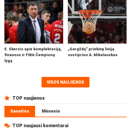
E. Skersis apie komplektaciją,
„Gargždų“ priekinę liniją
finansus ir FIBA Čempionų
sustiprino A. Mikalauskas
lygą
VISOS NAUJIENOS
TOP naujienos
Savaitės
Mėnesio
TOP naujausi komentarai