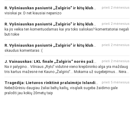
R. Vyšniauskas pasiuntė „Žalgirio“ ir kitų klubų fanus
prieš 2 mėnesius
visiskai px :D net kiausiai nepanizo
R. Vyšniauskas pasiuntė „Žalgirio“ ir kitų klubų fanus
prieš 2 mėnesius
ka jis veikia ten komentuodamas kai yra toks saliskas? komentatoriai negali
buti tokie
R. Vyšniauskas pasiuntė „Žalgirio“ ir kitų klubų fanus
prieš 2 mėnesius
skaudus komentaras :(
J. Vainauskas: LKL finale „Žalgiris“ norės pažeminti „Rytą“
prieš 2 mėnesius
Na ir palygino... Vilniaus „Ryto“ vidutinė vieno krepšininko alga yra maždaug
tris kartus mažesnė nei Kauno „Žalgirio“... Mokama už sugebėjimus... Nėra
pinigų - nėra gerų žaidėjų...
Tragedija: Lietuvos rinktinė pralaimėjo Islandijai
prieš 5 mėnesius
Nebežiūrėsiu daugiau žaliai baltų kailių, visąlaik sugeba žaidimo gale
pralošti jau kokių 20metų taip