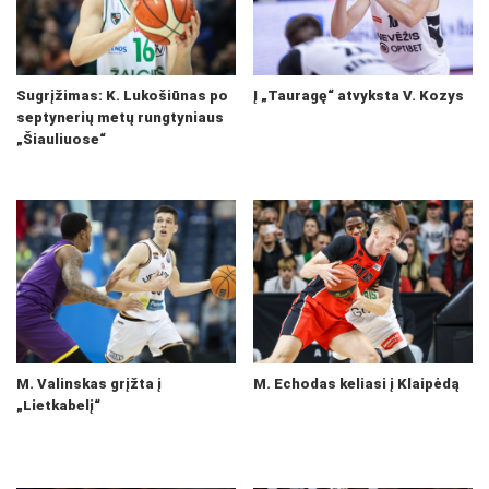
Sugrįžimas: K. Lukošiūnas po
Į „Tauragę“ atvyksta V. Kozys
septynerių metų rungtyniaus
„Šiauliuose“
M. Valinskas grįžta į
M. Echodas keliasi į Klaipėdą
„Lietkabelį“