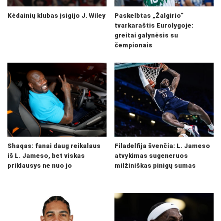
Kėdainių klubas įsigijo J. Wiley
Paskelbtas „Žalgirio“
tvarkaraštis Eurolygoje:
greitai galynėsis su
čempionais
Shaqas: fanai daug reikalaus
Filadelfija švenčia: L. Jameso
iš L. Jameso, bet viskas
atvykimas sugeneruos
priklausys ne nuo jo
milžiniškas pinigų sumas