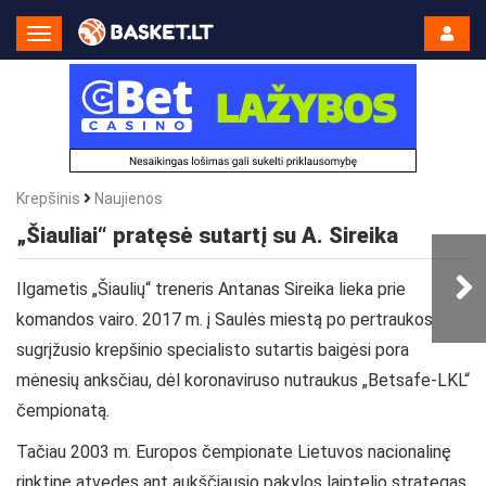
Toggle
Navigation
Krepšinis
Naujienos
„Šiauliai“ pratęsė sutartį su A. Sireika
Ilgametis „Šiaulių“ treneris Antanas Sireika lieka prie
komandos vairo. 2017 m. į Saulės miestą po pertraukos
sugrįžusio krepšinio specialisto sutartis baigėsi pora
mėnesių anksčiau, dėl koronaviruso nutraukus „Betsafe-LKL“
čempionatą.
Tačiau 2003 m. Europos čempionate Lietuvos nacionalinę
rinktinę atvedęs ant aukščiausio pakylos laiptelio strategas