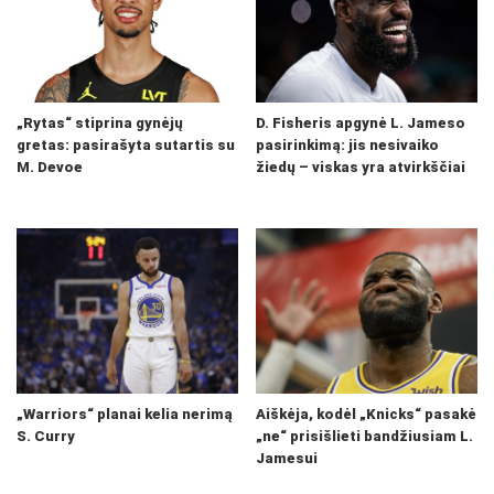
„Rytas“ stiprina gynėjų
D. Fisheris apgynė L. Jameso
gretas: pasirašyta sutartis su
pasirinkimą: jis nesivaiko
M. Devoe
žiedų – viskas yra atvirkščiai
„Warriors“ planai kelia nerimą
Aiškėja, kodėl „Knicks“ pasakė
S. Curry
„ne“ prisišlieti bandžiusiam L.
Jamesui