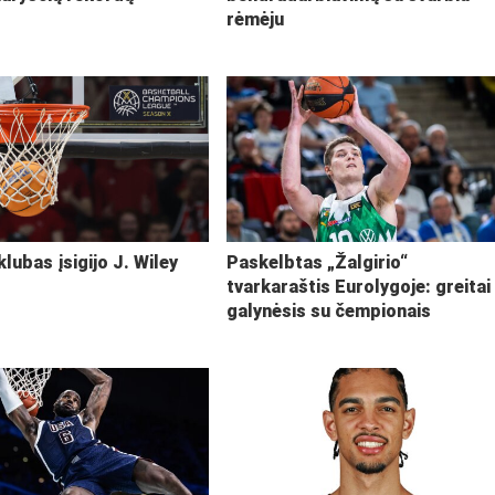
rėmėju
klubas įsigijo J. Wiley
Paskelbtas „Žalgirio“
tvarkaraštis Eurolygoje: greitai
galynėsis su čempionais