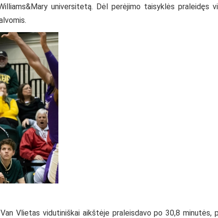
Williams&Mary universitetą. Dėl perėjimo taisyklės praleidęs v
alvomis.
n Vlietas vidutiniškai aikštėje praleisdavo po 30,8 minutės, 