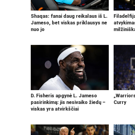
Shaqas: fanai daug reikalaus iš L.
Filadelfi
Jameso, bet viskas priklausys ne
atvykima
nuo jo
milžiniš
D. Fisheris apgynė L. Jameso
„Warriors
pasirinkimą: jis nesivaiko žiedų –
Curry
viskas yra atvirkščiai