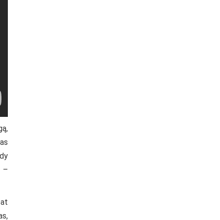
gą,
gas
ndy
, –
pat
as,