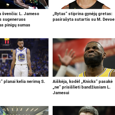
ja švenčia: L. Jameso
„Rytas“ stiprina gynėjų gretas:
s sugeneruos
pasirašyta sutartis su M. Devoe
kas pinigų sumas
“ planai kelia nerimą S.
Aiškėja, kodėl „Knicks“ pasakė
„ne“ prisišlieti bandžiusiam L.
Jamesui