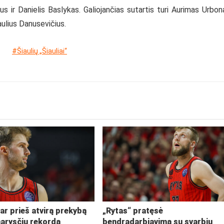
ir Danielis Baslykas. Galiojančias sutartis turi Aurimas Urbon
ulius Danusevičius.
#Šiaulių „Šiauliai“
ar prieš atvirą prekybą
„Rytas“ pratęsė
narysčių rekordą
bendradarbiavimą su svarbiu