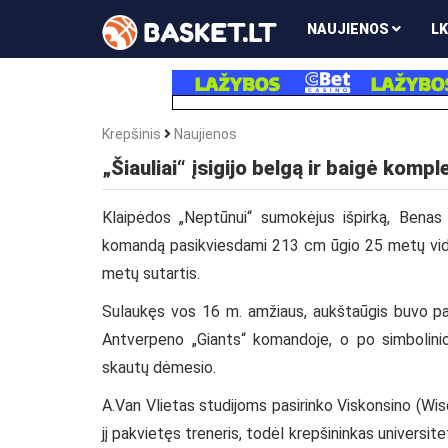
NAUJIENOS
LK
Krepšinis
Naujienos
„Šiauliai“ įsigijo belgą ir baigė komp
Klaipėdos „Neptūnui“ sumokėjus išpirką, Benas G
komandą pasikviesdami 213 cm ūgio 25 metų viduri
metų sutartis.
Sulaukęs vos 16 m. amžiaus, aukštaūgis buvo pakv
Antverpeno „Giants“ komandoje, o po simbolini
skautų dėmesio.
A.Van Vlietas studijoms pasirinko Viskonsino (Wis
jį pakvietęs treneris, todėl krepšininkas universit