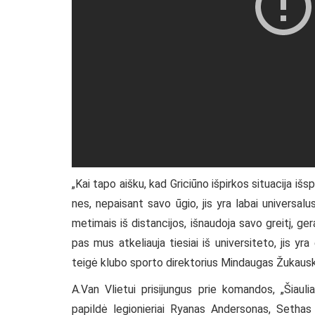
„Kai tapo aišku, kad Griciūno išpirkos situacija iš
nes, nepaisant savo ūgio, jis yra labai universalus
metimais iš distancijos, išnaudoja savo greitį, g
pas mus atkeliauja tiesiai iš universiteto, jis yra
teigė klubo sporto direktorius Mindaugas Žukaus
A.Van Vlietui prisijungus prie komandos, „Šiau
papildė legionieriai Ryanas Andersonas, Sethas L