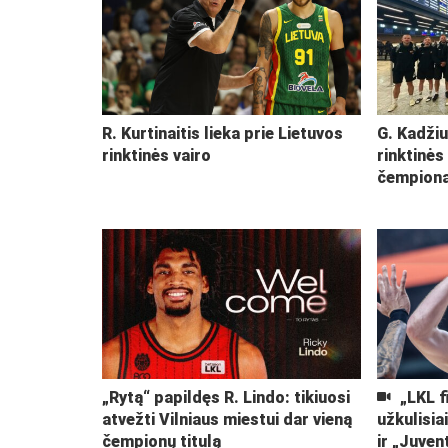
R. Kurtinaitis lieka prie Lietuvos
G. Kadžiu
rinktinės vairo
rinktinės
čempiona
„Rytą“ papildęs R. Lindo: tikiuosi
„LKL f
atvežti Vilniaus miestui dar vieną
užkulisia
čempionų titulą
ir „Juven