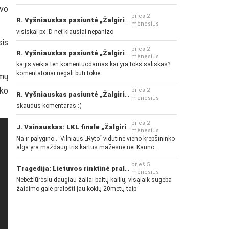
avo
prieš 2
R. Vyšniauskas pasiuntė „Žalgirio“ ir kitų klubų fanus
mėnesius
visiskai px :D net kiausiai nepanizo
sis
prieš 2
R. Vyšniauskas pasiuntė „Žalgirio“ ir kitų klubų fanus
mėnesius
ka jis veikia ten komentuodamas kai yra toks saliskas?
komentatoriai negali buti tokie
amų
iko
prieš 2
R. Vyšniauskas pasiuntė „Žalgirio“ ir kitų klubų fanus
mėnesius
skaudus komentaras :(
prieš 2
J. Vainauskas: LKL finale „Žalgiris“ norės pažeminti „Rytą“
mėnesius
Na ir palygino... Vilniaus „Ryto“ vidutinė vieno krepšininko
alga yra maždaug tris kartus mažesnė nei Kauno
„Žalgirio“... Mokama už sugebėjimus... Nėra pinigų - nėra
gerų žaidėjų...
prieš 5
Tragedija: Lietuvos rinktinė pralaimėjo Islandijai
mėnesius
Nebežiūrėsiu daugiau žaliai baltų kailių, visąlaik sugeba
žaidimo gale pralošti jau kokių 20metų taip