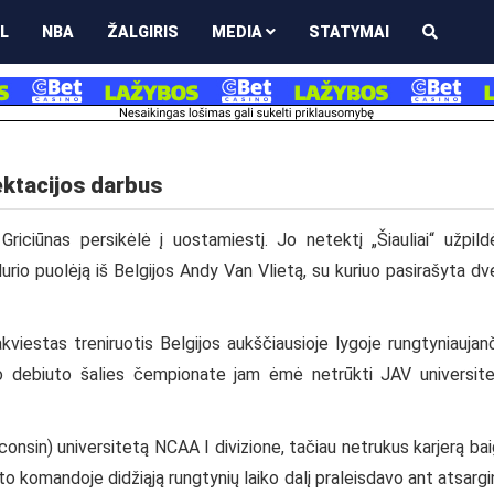
L
NBA
ŽALGIRIS
MEDIA
STATYMAI
lektacijos darbus
riciūnas persikėlė į uostamiestį. Jo netektį „Šiauliai“ užpild
o puolėją iš Belgijos Andy Van Vlietą, su kuriuo pasirašyta dv
iestas treniruotis Belgijos aukščiausioje lygoje rungtyniaujan
o debiuto šalies čempionate jam ėmė netrūkti JAV universit
consin) universitetą NCAA I divizione, tačiau netrukus karjerą ba
eto komandoje didžiąją rungtynių laiko dalį praleisdavo ant atsargi