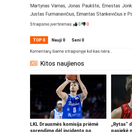
Martynas Varnas, Jonas Paukštė, Ernestas Jonkus 
Justas Furmanavičius, Eimantas Stankevičius ir Pa
Straipsnio įvertinimas:
0
0
TOP 0
Nauji 0
Seni 0
Komentarų šiame straipsnyje kol kas nėra...
Kitos naujienos
LKL Drausmės komisija priėmė
„Rytas“ d
sprendimą dėl incidento po
pasiekė 