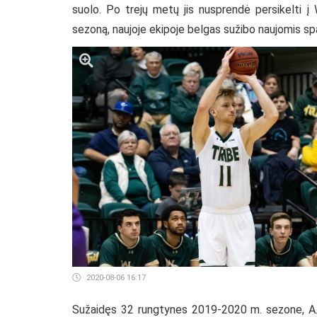
suolo. Po trejų metų jis nusprendė persikelti į 
sezoną, naujoje ekipoje belgas sužibo naujomis sp
2020-08-06 16:17
Sužaidęs 32 rungtynes 2019-2020 m. sezone, A.Va