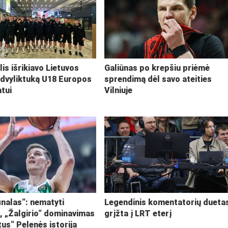
lis išrikiavo Lietuvos
Galiūnas po krepšiu priėmė
 dvyliktuką U18 Europos
sprendimą dėl savo ateities
tui
Vilniuje
inalas“: nematyti
Legendinis komentatorių dueta
i, „Žalgirio“ dominavimas
grįžta į LRT eterį
tus“ Pelenės istorija