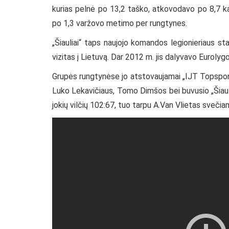
kurias pelnė po 13,2 taško, atkovodavo po 8,7 k
po 1,3 varžovo metimo per rungtynes.
„Šiauliai“ taps naujojo komandos legionieriaus sta
vizitas į Lietuvą. Dar 2012 m. jis dalyvavo Euroly
Grupės rungtynėse jo atstovaujamai „IJT Topsport
Luko Lekavičiaus, Tomo Dimšos bei buvusio „Šiaul
jokių vilčių 102:67, tuo tarpu A.Van Vlietas sveči