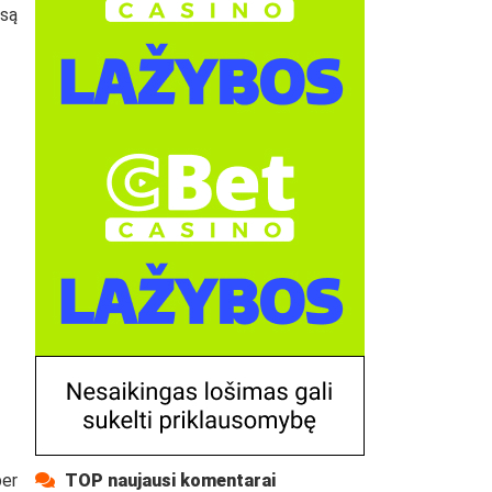
isą
TOP naujausi komentarai
per