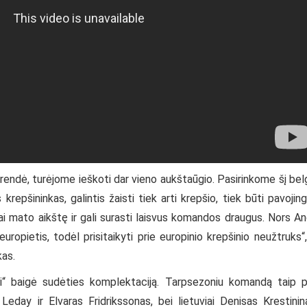
sprendė, turėjome ieškoti dar vieno aukštaūgio. Pasirinkome šį bel
 krepšininkas, galintis žaisti tiek arti krepšio, tiek būti pavojin
erai mato aikštę ir gali surasti laisvus komandos draugus. Nors A
 europietis, todėl prisitaikyti prie europinio krepšinio neužtruks“
kas.
liai“ baigė sudėties komplektaciją. Tarpsezoniu komandą taip 
eday ir Elvaras Fridrikssonas, bei lietuviai Denisas Krestinin