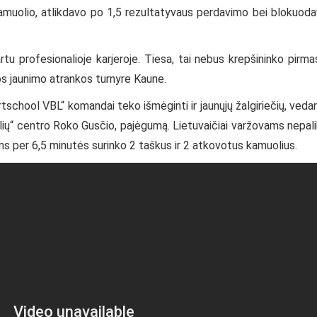
amuolio, atlikdavo po 1,5 rezultatyvaus perdavimo bei blokuod
rtu profesionalioje karjeroje. Tiesa, tai nebus krepšininko pirma
gos jaunimo atrankos turnyre Kaune.
school VBL“ komandai teko išmėginti ir jaunųjų žalgiriečių, ved
ių“ centro Roko Gusčio, pajėgumą. Lietuvaičiai varžovams nepal
ams per 6,5 minutės surinko 2 taškus ir 2 atkovotus kamuolius.