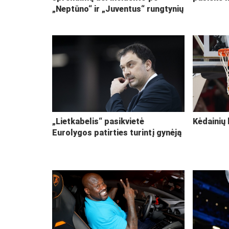
„Neptūno“ ir „Juventus“ rungtynių
„Lietkabelis“ pasikvietė
Kėdainių 
Eurolygos patirties turintį gynėją