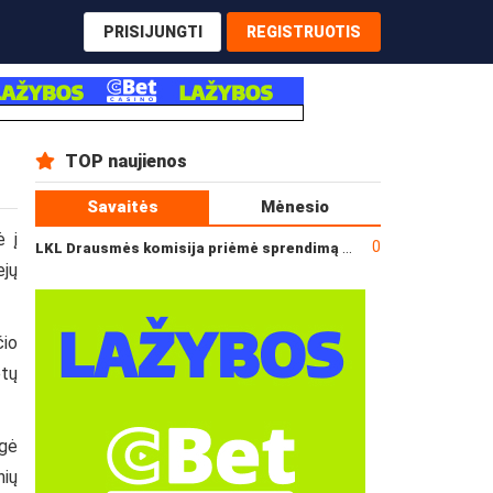
PRISIJUNGTI
REGISTRUOTIS
TOP naujienos
Savaitės
Mėnesio
ė į
0
LKL Drausmės komisija priėmė sprendimą dėl incidento po „Neptūno“ ir „Juventus“ rungtynių
ejų
čio
etų
igė
nių