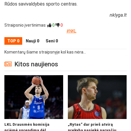
Rūdos savivaldybės sporto centras.
nklyga.lt
Straipsnio įvertinimas:
0
0
#NKL
TOP 0
Nauji 0
Seni 0
Komentarų šiame straipsnyje kol kas nėra...
Kitos naujienos
LKL Drausmės komisija
„Rytas“ dar prieš atvirą
priėmė sprendimą dėl
prekybą pasiekė narysčių