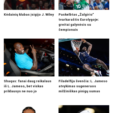
Kėdainių klubas įsigijo J. Wiley
Paskelbtas „Žalgirio“
tvarkaraštis Eurolygoje:
greitai galynėsis su
čempionais
Shaqas: fanai daug reikalaus
Filadelfija švenčia: L. Jameso
iš L. Jameso, bet viskas
atvykimas sugeneruos
priklausys ne nuo jo
milžiniškas pinigų sumas