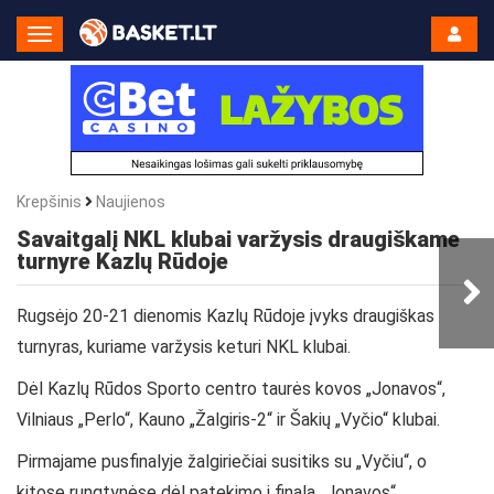
Toggle
Navigation
Krepšinis
Naujienos
Savaitgalį NKL klubai varžysis draugiškame
turnyre Kazlų Rūdoje
Rugsėjo 20-21 dienomis Kazlų Rūdoje įvyks draugiškas
turnyras, kuriame varžysis keturi NKL klubai.
Dėl Kazlų Rūdos Sporto centro taurės kovos „Jonavos“,
Vilniaus „Perlo“, Kauno „Žalgiris-2“ ir Šakių „Vyčio“ klubai.
Pirmajame pusfinalyje žalgiriečiai susitiks su „Vyčiu“, o
kitose rungtynėse dėl patekimo į finalą „Jonavos“