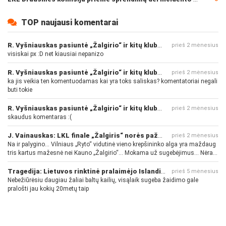
TOP naujausi komentarai
R. Vyšniauskas pasiuntė „Žalgirio“ ir kitų klubų fanus
prieš 2 mėnesius
visiskai px :D net kiausiai nepanizo
R. Vyšniauskas pasiuntė „Žalgirio“ ir kitų klubų fanus
prieš 2 mėnesius
ka jis veikia ten komentuodamas kai yra toks saliskas? komentatoriai negali
buti tokie
R. Vyšniauskas pasiuntė „Žalgirio“ ir kitų klubų fanus
prieš 2 mėnesius
skaudus komentaras :(
J. Vainauskas: LKL finale „Žalgiris“ norės pažeminti „Rytą“
prieš 2 mėnesius
Na ir palygino... Vilniaus „Ryto“ vidutinė vieno krepšininko alga yra maždaug
tris kartus mažesnė nei Kauno „Žalgirio“... Mokama už sugebėjimus... Nėra
pinigų - nėra gerų žaidėjų...
Tragedija: Lietuvos rinktinė pralaimėjo Islandijai
prieš 5 mėnesius
Nebežiūrėsiu daugiau žaliai baltų kailių, visąlaik sugeba žaidimo gale
pralošti jau kokių 20metų taip