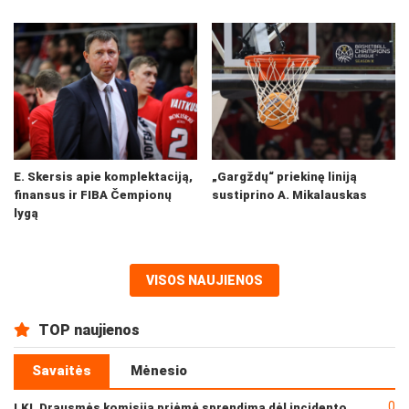
E. Skersis apie komplektaciją,
„Gargždų“ priekinę liniją
finansus ir FIBA Čempionų
sustiprino A. Mikalauskas
lygą
VISOS NAUJIENOS
TOP naujienos
Savaitės
Mėnesio
0
LKL Drausmės komisija priėmė sprendimą dėl incidento po „Neptūno“ ir „Juventus“ rungtynių