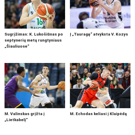
Sugrįžimas: K. Lukošiūnas po
Į „Tauragę“ atvyksta V. Kozys
septynerių metų rungtyniaus
„Šiauliuose“
M. Valinskas grįžta į
M. Echodas keliasi į Klaipėdą
„Lietkabelį“