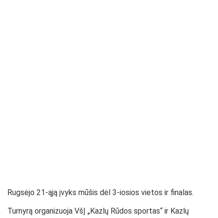
Rugsėjo 21-ąją įvyks mūšis dėl 3-iosios vietos ir finalas.
Turnyrą organizuoja VšĮ „Kazlų Rūdos sportas“ ir Kazlų