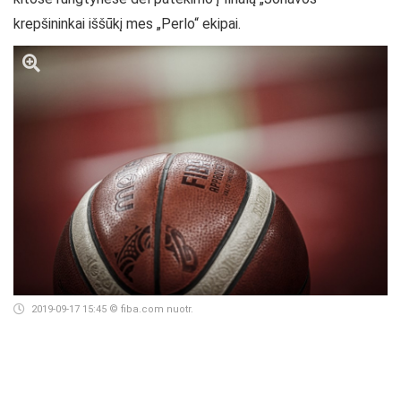
krepšininkai iššūkį mes „Perlo“ ekipai.
2019-09-17 15:45
© fiba.com nuotr.