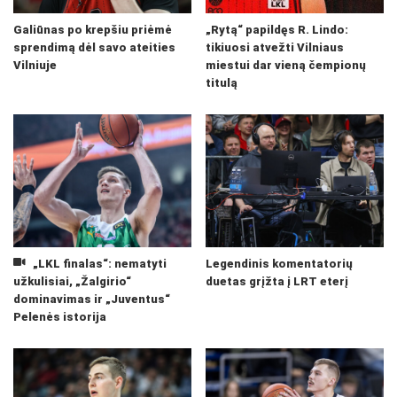
Galiūnas po krepšiu priėmė
„Rytą“ papildęs R. Lindo:
sprendimą dėl savo ateities
tikiuosi atvežti Vilniaus
Vilniuje
miestui dar vieną čempionų
titulą
„LKL finalas“: nematyti
Legendinis komentatorių
užkulisiai, „Žalgirio“
duetas grįžta į LRT eterį
dominavimas ir „Juventus“
Pelenės istorija