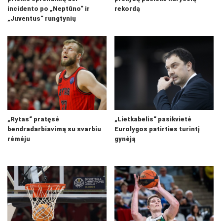
incidento po „Neptūno“ ir
rekordą
„Juventus“ rungtynių
„Rytas“ pratęsė
„Lietkabelis“ pasikvietė
bendradarbiavimą su svarbiu
Eurolygos patirties turintį
rėmėju
gynėją