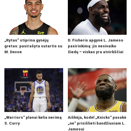
„Rytas“ stiprina gynėjų
D. Fisheris apgynė L. Jameso
gretas: pasirašyta sutartis su
pasirinkimą: jis nesivaiko
M. Devoe
žiedų – viskas yra atvirkščiai
„Warriors“ planai kelia nerimą
Aiškėja, kodėl „Knicks“ pasakė
S. Curry
„ne“ prisišlieti bandžiusiam L.
Jamesui