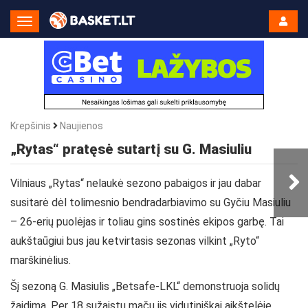
Toggle
Navigation
Krepšinis
Naujienos
„Rytas“ pratęsė sutartį su G. Masiuliu
Vilniaus „Rytas“ nelaukė sezono pabaigos ir jau dabar
susitarė dėl tolimesnio bendradarbiavimo su Gyčiu Masiuliu
– 26-erių puolėjas ir toliau gins sostinės ekipos garbę. Tai
aukštaūgiui bus jau ketvirtasis sezonas vilkint „Ryto“
marškinėlius.
Šį sezoną G. Masiulis „Betsafe-LKL“ demonstruoja solidų
žaidimą. Per 18 sužaistų mačų jis vidutiniškai aikštelėje