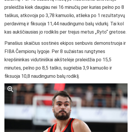
praleidžia kiek daugiau nei 16 minučių per kurias pelno po 8
taškus, atkovoja po 3,78 kamuolio, atlieka po 1 rezultatyvų
perdavimą ir fiksuoja 11,44 naudingumo balų vidurkį. Tai kol
kas aukščiausias jo rodiklis per trejus metus „Ryto“ gretose.
Panašius skaičius sostinės ekipos senbuvis demonstruoja ir
FIBA Čempionų lygoje. Per 8 sužaistas rungtynes
krepšininkas vidutiniškai aikštelėje praleidžia po 15,5
minutes, pelno po 8,5 taško, sugriebia 3,9 kamuolio ir
fiksuoja 10,8 naudingumo balų rodiklį.