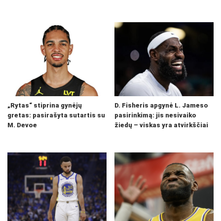
„Rytas“ stiprina gynėjų
D. Fisheris apgynė L. Jameso
gretas: pasirašyta sutartis su
pasirinkimą: jis nesivaiko
M. Devoe
žiedų – viskas yra atvirkščiai