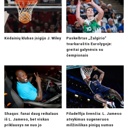
Kėdainių klubas įsigijo J. Wiley
Paskelbtas „Žalgirio“
tvarkaraštis Eurolygoje:
greitai galynėsis su
čempionais
Shaqas: fanai daug reikalaus
Filadelfija švenčia: L. Jameso
iš L. Jameso, bet viskas
atvykimas sugeneruos
priklausys ne nuo jo
milžiniškas pinigų sumas