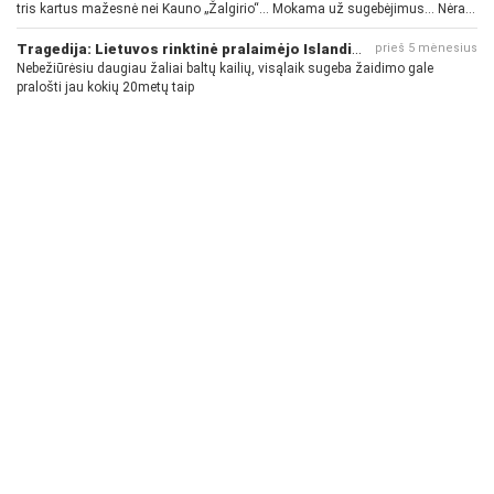
tris kartus mažesnė nei Kauno „Žalgirio“... Mokama už sugebėjimus... Nėra
pinigų - nėra gerų žaidėjų...
Tragedija: Lietuvos rinktinė pralaimėjo Islandijai
prieš 5 mėnesius
Nebežiūrėsiu daugiau žaliai baltų kailių, visąlaik sugeba žaidimo gale
pralošti jau kokių 20metų taip