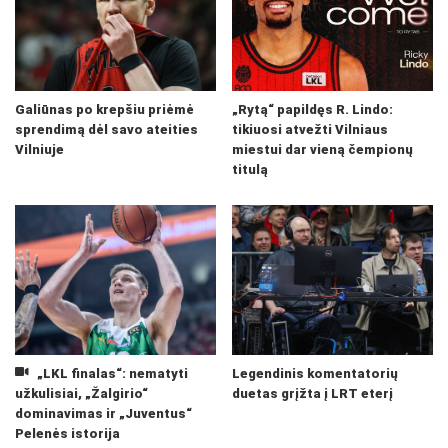
Galiūnas po krepšiu priėmė
„Rytą“ papildęs R. Lindo:
sprendimą dėl savo ateities
tikiuosi atvežti Vilniaus
Vilniuje
miestui dar vieną čempionų
titulą
„LKL finalas“: nematyti
Legendinis komentatorių
užkulisiai, „Žalgirio“
duetas grįžta į LRT eterį
dominavimas ir „Juventus“
Pelenės istorija