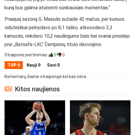
kurią bus galima atsiremti sunkiausiais momentais.“
Praėjusį sezoną G. Masiulis sužaidė 42 mačus, per kuriuos
vidutiniškai pelnydavo po 8,1 taško, atkovodavo 3,3
kamuolio, rinkdavo 10,2 naudingumo balo bei svariai prisidėjo
prie „Betsafe-LKL“ Čempionų titulo iškovojimo.
Straipsnio įvertinimas:
0
0
TOP 0
Nauji 0
Seni 0
Komentarų šiame straipsnyje kol kas nėra...
Kitos naujienos