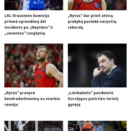
LKL Drausmės komisija
„Rytas“ dar prieš atvirą
priėmė sprendimą dėl
prekybą pasiekė narysčių
incidento po „Neptūno“ ir
rekordą
„Juventus“ rungtynių
„Rytas“ pratęsė
„Lietkabelis“ pasikvietė
bendradarbiavimą su svarbiu
Eurolygos patirties turintį
rėmėju
gynėją