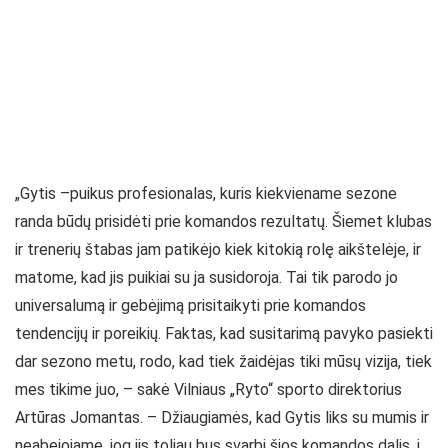
„Gytis –puikus profesionalas, kuris kiekviename sezone
randa būdų prisidėti prie komandos rezultatų. Šiemet klubas
ir trenerių štabas jam patikėjo kiek kitokią rolę aikštelėje, ir
matome, kad jis puikiai su ja susidoroja. Tai tik parodo jo
universalumą ir gebėjimą prisitaikyti prie komandos
tendencijų ir poreikių. Faktas, kad susitarimą pavyko pasiekti
dar sezono metu, rodo, kad tiek žaidėjas tiki mūsų vizija, tiek
mes tikime juo, – sakė Vilniaus „Ryto“ sporto direktorius
Artūras Jomantas. – Džiaugiamės, kad Gytis liks su mumis ir
neabejojame, jog jis toliau bus svarbi šios komandos dalis, į