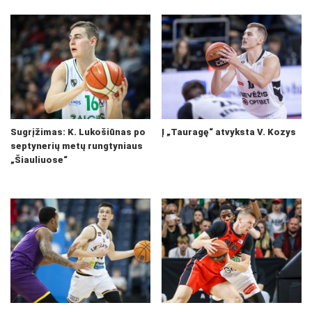
Sugrįžimas: K. Lukošiūnas po
Į „Tauragę“ atvyksta V. Kozys
septynerių metų rungtyniaus
„Šiauliuose“