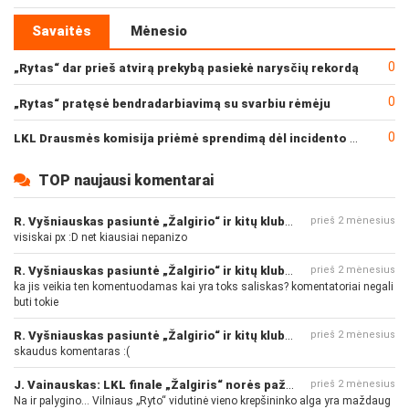
Savaitės
Mėnesio
0
„Rytas“ dar prieš atvirą prekybą pasiekė narysčių rekordą
0
„Rytas“ pratęsė bendradarbiavimą su svarbiu rėmėju
0
LKL Drausmės komisija priėmė sprendimą dėl incidento po „Neptūno“ ir „Juventus“ rungtynių
TOP naujausi komentarai
R. Vyšniauskas pasiuntė „Žalgirio“ ir kitų klubų fanus
prieš 2 mėnesius
visiskai px :D net kiausiai nepanizo
R. Vyšniauskas pasiuntė „Žalgirio“ ir kitų klubų fanus
prieš 2 mėnesius
ka jis veikia ten komentuodamas kai yra toks saliskas? komentatoriai negali
buti tokie
R. Vyšniauskas pasiuntė „Žalgirio“ ir kitų klubų fanus
prieš 2 mėnesius
skaudus komentaras :(
J. Vainauskas: LKL finale „Žalgiris“ norės pažeminti „Rytą“
prieš 2 mėnesius
Na ir palygino... Vilniaus „Ryto“ vidutinė vieno krepšininko alga yra maždaug