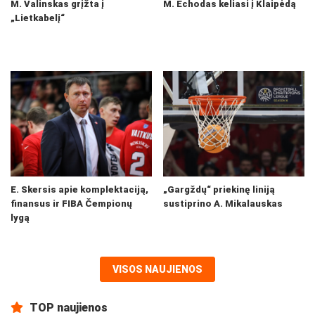
M. Valinskas grįžta į
M. Echodas keliasi į Klaipėdą
„Lietkabelį“
E. Skersis apie komplektaciją,
„Gargždų“ priekinę liniją
finansus ir FIBA Čempionų
sustiprino A. Mikalauskas
lygą
VISOS NAUJIENOS
TOP naujienos