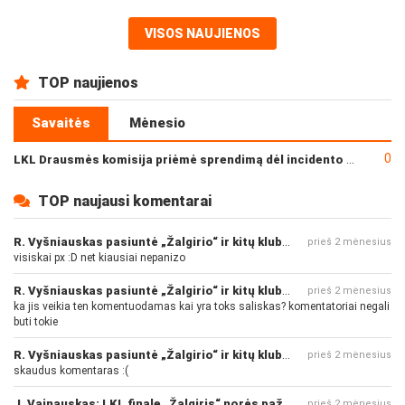
VISOS NAUJIENOS
TOP naujienos
Savaitės
Mėnesio
0
LKL Drausmės komisija priėmė sprendimą dėl incidento po „Neptūno“ ir „Juventus“ rungtynių
TOP naujausi komentarai
R. Vyšniauskas pasiuntė „Žalgirio“ ir kitų klubų fanus
prieš 2 mėnesius
visiskai px :D net kiausiai nepanizo
R. Vyšniauskas pasiuntė „Žalgirio“ ir kitų klubų fanus
prieš 2 mėnesius
ka jis veikia ten komentuodamas kai yra toks saliskas? komentatoriai negali
buti tokie
R. Vyšniauskas pasiuntė „Žalgirio“ ir kitų klubų fanus
prieš 2 mėnesius
skaudus komentaras :(
J. Vainauskas: LKL finale „Žalgiris“ norės pažeminti „Rytą“
prieš 2 mėnesius