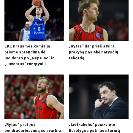
LKL Drausmės komisija
„Rytas“ dar prieš atvirą
priėmė sprendimą dėl
prekybą pasiekė narysčių
incidento po „Neptūno“ ir
rekordą
„Juventus“ rungtynių
„Rytas“ pratęsė
„Lietkabelis“ pasikvietė
bendradarbiavimą su svarbiu
Eurolygos patirties turintį