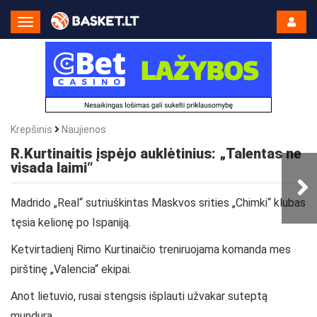
Toggle
Navigation
Krepšinis
Naujienos
R.Kurtinaitis įspėjo auklėtinius: „Talentas ne
visada laimi“
Madrido „Real“ sutriuškintas Maskvos srities „Chimki“ klubas
tęsia kelionę po Ispaniją.
Ketvirtadienį Rimo Kurtinaičio treniruojama komanda mes
pirštinę „Valencia“ ekipai.
Anot lietuvio, rusai stengsis išplauti užvakar suteptą
mundurą.