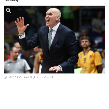
2019-11-21 14:42
© „Itar-Tass“ nuotr.