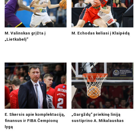
M. Valinskas grįžta į
M. Echodas keliasi į Klaipėdą
„Lietkabelį“
E. Skersis apie komplektaciją,
„Gargždų“ priekinę liniją
finansus ir FIBA Čempionų
sustiprino A. Mikalauskas
lygą