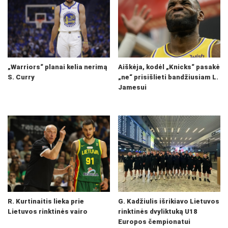
„Warriors“ planai kelia nerimą
Aiškėja, kodėl „Knicks“ pasakė
S. Curry
„ne“ prisišlieti bandžiusiam L.
Jamesui
R. Kurtinaitis lieka prie
G. Kadžiulis išrikiavo Lietuvos
Lietuvos rinktinės vairo
rinktinės dvyliktuką U18
Europos čempionatui