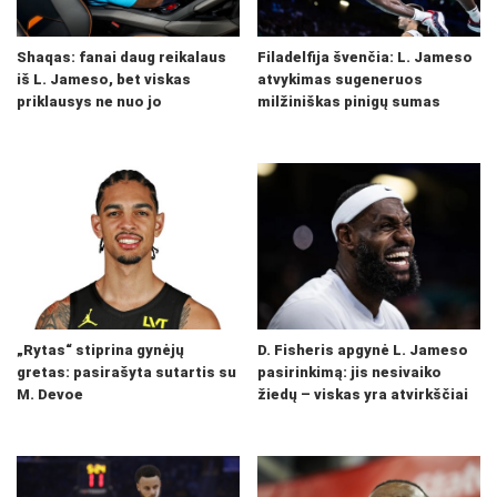
Shaqas: fanai daug reikalaus
Filadelfija švenčia: L. Jameso
iš L. Jameso, bet viskas
atvykimas sugeneruos
priklausys ne nuo jo
milžiniškas pinigų sumas
„Rytas“ stiprina gynėjų
D. Fisheris apgynė L. Jameso
gretas: pasirašyta sutartis su
pasirinkimą: jis nesivaiko
M. Devoe
žiedų – viskas yra atvirkščiai