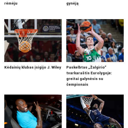
rėmėju
gynėją
Kėdainių klubas įsigijo J. Wiley
Paskelbtas „Žalgirio“
tvarkaraštis Eurolygoje:
greitai galynėsis su
čempionais