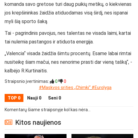
komanda savo gretose turi daug puikių metikų, o kiekvienas
jos krepšininkas žaidžia atiduodamas visą širdį, nes ispanai
myli šią sporto šaką.
Tai - pagrindinis pavojus, nes talentas ne visada laimi, kartai
tai nulemia pastangos ir atiduota energija.
„Valencia“ visada žaidžia šimtu procentų. Esame labai rimtai
nusiteikę šiam mačui, nes nenorime prasti dar vieną tašką“, -
kalbėjo R.Kurtinaitis.
Straipsnio įvertinimas:
0
0
#Maskvos srities „Chimki“
#Eurolyga
TOP 0
Nauji 0
Seni 0
Komentarų šiame straipsnyje kol kas nėra...
Kitos naujienos