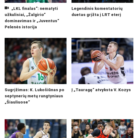
„LKL finalas“: nematyti
Legendinis komentatorių
užkulisiai, „Žalgirio“
duetas grįžta į LRT eterį
dominavimas ir „Juventus“
Pelenės istorija
Sugrįžimas: K. Lukošiūnas po
Į „Tauragę“ atvyksta V. Kozys
septynerių metų rungtyniaus
„Šiauliuose“