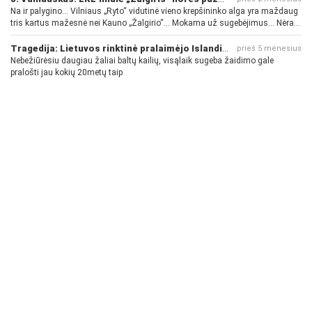
Na ir palygino... Vilniaus „Ryto“ vidutinė vieno krepšininko alga yra maždaug
tris kartus mažesnė nei Kauno „Žalgirio“... Mokama už sugebėjimus... Nėra
pinigų - nėra gerų žaidėjų...
Tragedija: Lietuvos rinktinė pralaimėjo Islandijai
prieš 5 mėnesius
Nebežiūrėsiu daugiau žaliai baltų kailių, visąlaik sugeba žaidimo gale
pralošti jau kokių 20metų taip