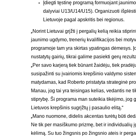
Įdiegti tęstinę programą formuojant jaunimo
dalyviai U13/U14/U15). Organizuoti išplėsti
Lietuvoje pagal apskritis bei regionus.
„
Norint Lietuvai grįžti į pergalių kelią reikia stip
jaunimo ugdymo, trenerių kvalifikacijos bei moty
programoje tam yra skirtas ypatingas dėmesys. Įdie
nustatytų gairių, tikrai galime pasiekti gerų rezulta
„
Per savo karjerą tiek būnant žaidėju, tiek pradėj
susipažinti su įvairiomis krepšinio valdymo sis
matydamas, kad Roberto pristatyta strateginė prog
Manau, jog tai yra teisingas kelias, vedantis ne ti
stiprybę. Ši programa man suteikia tikėjimo, jog 
Lietuvos krepšinis sugrįžtų į pasaulio elitą.“
„
Mano nuomone, didelis akcentas turėtų būti de
Ne tik per masiškumo prizmę, bet ir individualių įg
kėlimą. Su tuo žingsnis po žingsnio ateis ir perg