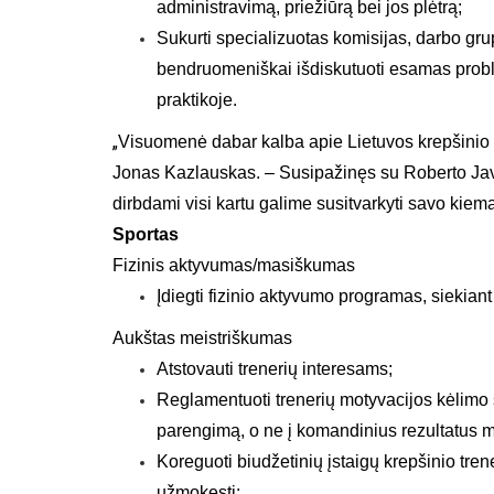
administravimą, priežiūrą bei jos plėtrą;
Sukurti specializuotas komisijas, darbo grupe
bendruomeniškai išdiskutuoti esamas problem
praktikoje.
„
Visuomenė dabar kalba apie Lietuvos krepšinio b
Jonas Kazlauskas. – Susipažinęs su Roberto Javtok
dirbdami visi kartu galime susitvarkyti savo kiemą i
Sportas
Fizinis aktyvumas/masiškumas
Įdiegti fizinio aktyvumo programas
,
siekiant 
Aukštas meistriškumas
Atstovauti trenerių interes
am
s;
Reglamentuoti trenerių motyvacijos k
ė
limo 
parengimą, o ne į komandinius rezultatus m
Koreguoti biudžetinių įstaigų krepšinio tren
užmokestį;