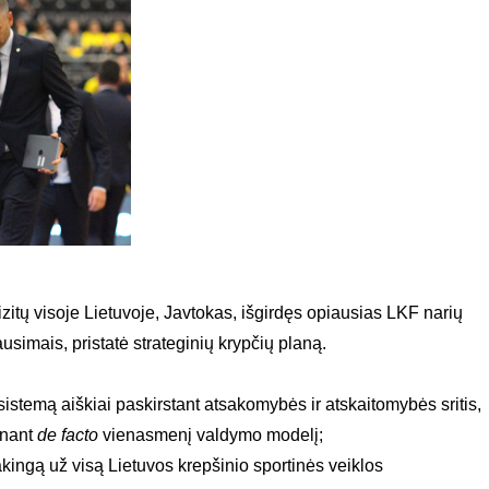
vizitų visoje Lietuvoje, Javtokas, išgirdęs opiausias LKF narių
simais, pristatė strateginių krypčių planą.
istemą aiškiai paskirstant atsakomybės ir atskaitomybės sritis,
inant
de facto
vienasmenį valdymo modelį;
sakingą už visą Lietuvos krepšinio sportinės veiklos