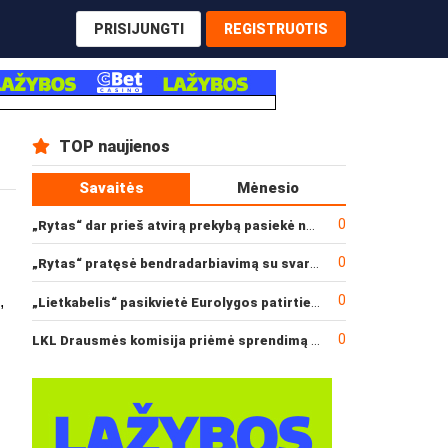
PRISIJUNGTI
REGISTRUOTIS
TOP naujienos
Savaitės
Mėnesio
0
„Rytas“ dar prieš atvirą prekybą pasiekė narysčių rekordą
0
„Rytas“ pratęsė bendradarbiavimą su svarbiu rėmėju
0
,
„Lietkabelis“ pasikvietė Eurolygos patirties turintį gynėją
0
LKL Drausmės komisija priėmė sprendimą dėl incidento po „Neptūno“ ir „Juventus“ rungtynių