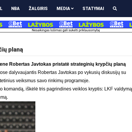
L
NBA
ŽALGIRIS
MEDIA
STATYMAI
čių planą
ne Robertas Javtokas pristatė strateginių krypčių planą
uose dalyvaujantis Robertas Javtokas po vykusių diskusijų su
itetinius veiksmus savo rinkimų programoje.
 komandą, iškėlė tris pagrindines veiklos kryptis: LKF valdymą
šumą.