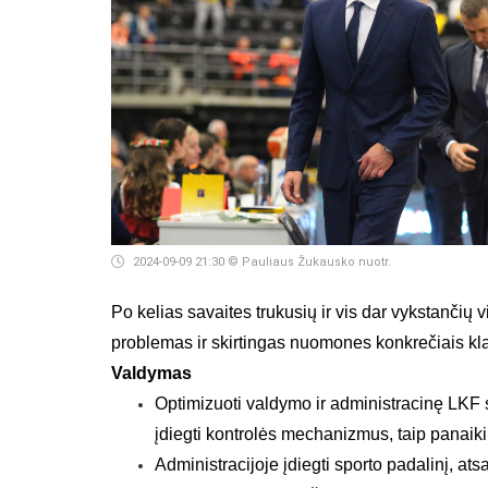
2024-09-09 21:30
© Pauliaus Žukausko nuotr.
Po kelias savaites trukusių ir vis dar vykstančių 
problemas ir skirtingas nuomones konkrečiais klau
Valdymas
Optimizuoti valdymo ir administracinę LKF s
įdiegti kontrolės mechanizmus, taip panaik
Administracijoje įdiegti sporto padalinį, at