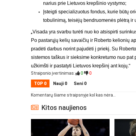
narius prie Lietuvos krepšinio vystymo;
Įsteigti specializuotus fondus, kurie būtų o
tobulinimą, teisėjų bendruomenės plėtrą ir u
„
Visada yra svarbu turėti nuo ko atsispirti surin
Po pastarųjų kelių savaičių ir Roberto kelionių a
pradėti darbus norint pajudėti į priekį. Su Rober
sistemos taškus ir sieksime konkretumo nuo pat 
užkimšti ir pastatyti Lietuvos krepšinį ant kojų.“
Straipsnio įvertinimas:
0
0
TOP 0
Nauji 0
Seni 0
Komentarų šiame straipsnyje kol kas nėra...
Kitos naujienos