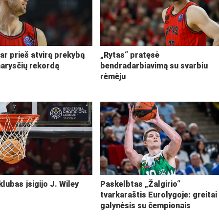
ar prieš atvirą prekybą
„Rytas“ pratęsė
narysčių rekordą
bendradarbiavimą su svarbiu
rėmėju
klubas įsigijo J. Wiley
Paskelbtas „Žalgirio“
tvarkaraštis Eurolygoje: greitai
galynėsis su čempionais