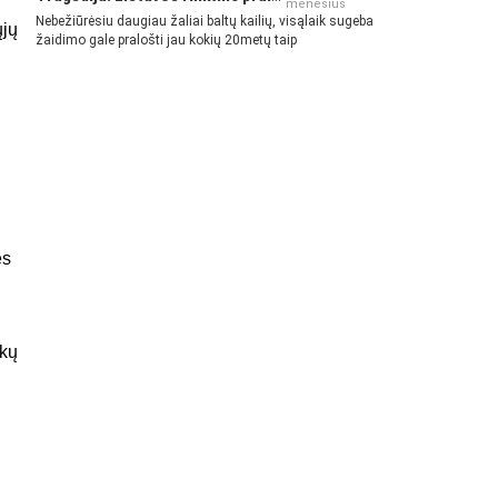
mėnesius
Nebežiūrėsiu daugiau žaliai baltų kailių, visąlaik sugeba
ųjų
žaidimo gale pralošti jau kokių 20metų taip
ės
nkų