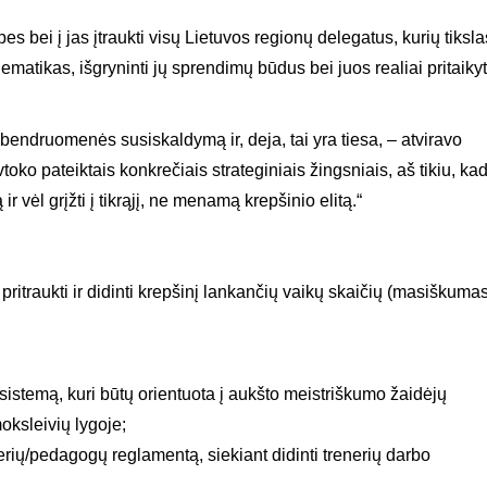
s bei į jas įtraukti visų Lietuvos regionų delegatus, kurių tiksla
atikas, išgryninti jų sprendimų būdus bei juos realiai pritaikyt
endruomenės susiskaldymą ir, deja, tai yra tiesa, – atviravo
o pateiktais konkrečiais strateginiais žingsniais, aš tikiu, ka
r vėl grįžti į tikrąjį, ne menamą krepšinio elitą.“
pritraukti ir didinti krepšinį lankančių vaikų skaičių (masiškumas
sistemą, kuri būtų orientuota į aukšto meistriškumo žaidėjų
oksleivių lygoje;
erių/pedagogų reglamentą, siekiant didinti trenerių darbo