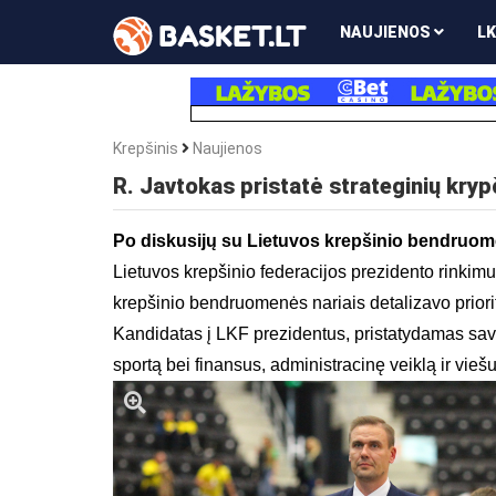
NAUJIENOS
LK
Krepšinis
Naujienos
R. Javtokas pristatė strateginių kryp
Po diskusijų su Lietuvos krepšinio bendruome
Lietuvos krepšinio federacijos prezidento rinkim
krepšinio bendruomenės nariais detalizavo prior
Kandidatas į LKF prezidentus, pristatydamas savo
sportą bei fina
n
sus, administracinę veiklą ir vie