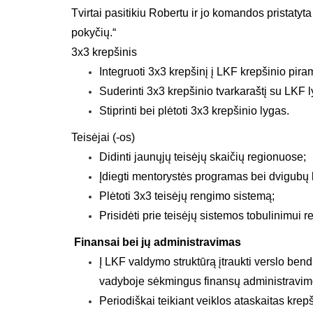
Tvirtai pasitikiu Robertu ir jo komandos pristatyt
pokyčių.“
3x3 krepšinis
Integruoti 3x3 krepšinį į LKF krepšinio pira
Suderinti 3x3 krepšinio tvarkaraštį su LKF
Stiprinti bei plėtoti 3x3 krepšinio lyg
as
.
Teisėjai (-os)
Didinti jaunųjų teisėjų skaičių regionuose;
Įdiegti mentorystės programas bei dvigubų l
Plėtoti 3x3 teisėjų rengimo sistemą;
Prisidėti prie teisėjų sistemos tobulinimui r
Finansai bei jų administravimas
Į LKF valdymo struktūrą įtraukti verslo be
vadyboje sėkmingus finansų administravimo
Periodiškai teikiant veiklos ataskaitas kre