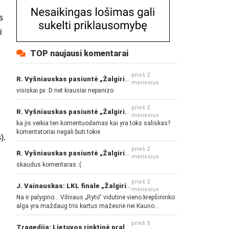
s
i
TOP naujausi komentarai
prieš 2
R. Vyšniauskas pasiuntė „Žalgirio“ ir kitų klubų fanus
d
mėnesius
visiskai px :D net kiausiai nepanizo
prieš 2
R. Vyšniauskas pasiuntė „Žalgirio“ ir kitų klubų fanus
mėnesius
ka jis veikia ten komentuodamas kai yra toks saliskas?
komentatoriai negali buti tokie
).
prieš 2
R. Vyšniauskas pasiuntė „Žalgirio“ ir kitų klubų fanus
mėnesius
skaudus komentaras :(
prieš 2
J. Vainauskas: LKL finale „Žalgiris“ norės pažeminti „Rytą“
mėnesius
Na ir palygino... Vilniaus „Ryto“ vidutinė vieno krepšininko
alga yra maždaug tris kartus mažesnė nei Kauno
„Žalgirio“... Mokama už sugebėjimus... Nėra pinigų - nėra
gerų žaidėjų...
prieš 5
Tragedija: Lietuvos rinktinė pralaimėjo Islandijai