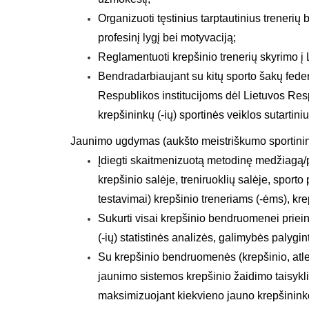
Organizuoti tęstinius tarptautinius trenerių b
profesinį lygį bei motyvaciją;
Reglamentuoti krepšinio trenerių skyrimo į L
Bendradarbiaujant su kitų sporto šakų feder
Respublikos institucijoms dėl Lietuvos Respu
krepšininkų (-ių) sportinės veiklos sutartin
Jaunimo ugdymas (aukšto meistriškumo sportinink
Įdiegti skaitmenizuotą metodinę medžiagą/p
krepšinio salėje, treniruoklių salėje, sporto 
testavimai) krepšinio treneriams (-ėms), kre
Sukurti visai krepšinio bendruomenei priei
(-ių) statistinės analizės, galimybės palygin
Su krepšinio bendruomenės (krepšinio, atlet
jaunimo sistemos krepšinio žaidimo taisyklių
maksimizuojant kiekvieno jauno krepšininko