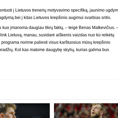
rientuoti į Lietuvos trenerių motyvavimo specifiką, jaunimo ugdy
gdymą bei į kitas Lietuvos krepšinio augimui svarbias sritis.
kus kuo įmanoma daugiau tikrų faktų, – teigė Benas Matkevičius. 
plink Lietuvą, manau, susidarė aiškenis vaizdas nuo ko reikėtų
to programa norime paliesti visus karštuosius mūsų krepšinio
pradžių. Kol kas matome daugybę skylių, kurias galima bus