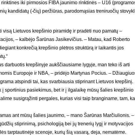
 rinktines iki pirmosios FIBA jaunimo rinktinės
–
U16 (programo
nių kandidatų (-čių) peržiūras, parodomąsias treniruočių stovyk
rinti visą Lietuvos krepšinio piramidę ir pradėti nuo pamatų –
vacijos, –
kalbėjo
Šarūnas Jasikevičius. – Matau, kad Roberto
giant konkrečią krepšinio plėtros struktūrą ir laikantis jos
tų.“
us darbuotis krepšinyje aukščiausiame lygyje, man teko iš arti
temomis Europoje ir NBA, –
pridėjo
Martynas Pocius. – Džiaugiuo
rama atspindi tai, kas svarbiausia stiprinant Lietuvos krepšinį.
k į sportinius pasiekimus, bet ir į ilgalaikę mūsų šalies krepšinio
galime susigrąžinti pergales, kurias visi taip branginame, tam, k
damas ant mūsų šalies jaunimo, – mano Šarūnas Marčiulionis. –
ūdžių stiprinimą, psichologiją bei jų trenerių lygį ir motyvacijos
alės tarptautinėje scenoje, kurių šią vasarą, deja, nematėme.