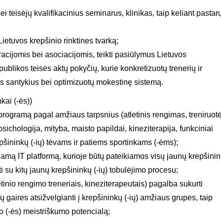
ei teisėjų kvalifikacinius seminarus, klinikas, taip keliant pastar
ietuvos krepšinio rinktines tvarką;
acijomis bei asociacijomis, teikti pasiūlymus Lietuvos
blikos teisės aktų pokyčių, kurie konkretizuotų trenerių ir
ius santykius bei optimizuotų mokestinę sistemą.
ai (-ės))
rogramą pagal amžiaus tarpsnius (atletinis rengimas, treniruot
psichologija, mityba, maisto papildai, kineziterapija, funkciniai
pšininkų (-ių) tėvams ir patiems sportinkams (-ėms);
namą IT platformą, kurioje būtų pateikiamos visų jaunų krepšini
ti su kitų jaunų krepšininkų (-ių) tobulėjimo procesu;
inio rengimo treneriais, kineziterapeutais) pagalba sukurti
 gaires atsižvelgianti į krepšininkų (-ių) amžiaus grupes, taip
 (-ės) meistriškumo potencialą;