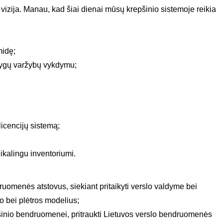
a vizija. Manau, kad šiai dienai mūsų krepšinio sistemoje reikia
midę;
 lygų varžybų vykdymu;
icencijų sistemą;
eikalingu inventoriumi.
ndruomenės atstovus
,
siekiant pritaikyti verslo valdyme bei
 bei plėtros modelius;
pšinio bendruomenei, pritraukti Lietuvos verslo bendruomenės