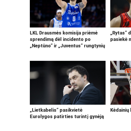
LKL Drausmės komisija priėmė
„Rytas“ d
sprendimą dėl incidento po
pasiekė 
„Neptūno“ ir „Juventus“ rungtynių
„Lietkabelis“ pasikvietė
Kėdainių 
Eurolygos patirties turintį gynėją