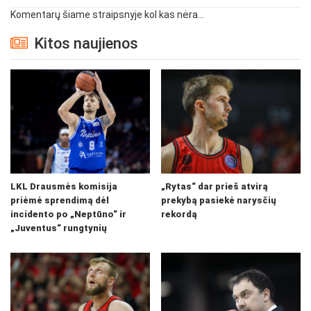
Komentarų šiame straipsnyje kol kas nėra...
Kitos naujienos
LKL Drausmės komisija
„Rytas“ dar prieš atvirą
priėmė sprendimą dėl
prekybą pasiekė narysčių
incidento po „Neptūno“ ir
rekordą
„Juventus“ rungtynių