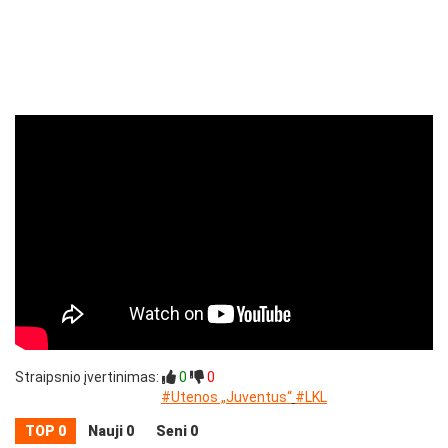
Straipsnio įvertinimas:
0
0
#Utenos „Juventus“
#LKL
TOP 0
Nauji 0
Seni 0