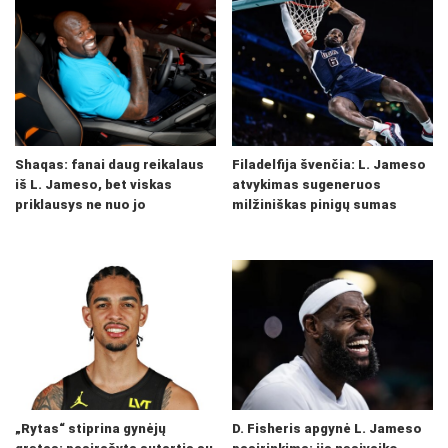
Shaqas: fanai daug reikalaus
Filadelfija švenčia: L. Jameso
iš L. Jameso, bet viskas
atvykimas sugeneruos
priklausys ne nuo jo
milžiniškas pinigų sumas
„Rytas“ stiprina gynėjų
D. Fisheris apgynė L. Jameso