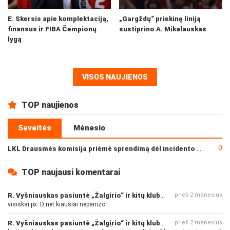
E. Skersis apie komplektaciją,
„Gargždų“ priekinę liniją
finansus ir FIBA Čempionų
sustiprino A. Mikalauskas
lygą
VISOS NAUJIENOS
TOP naujienos
Savaitės
Mėnesio
0
LKL Drausmės komisija priėmė sprendimą dėl incidento po „Neptūno“ ir „Juventus“ rungtynių
TOP naujausi komentarai
R. Vyšniauskas pasiuntė „Žalgirio“ ir kitų klubų fanus
prieš 2 mėnesius
visiskai px :D net kiausiai nepanizo
R. Vyšniauskas pasiuntė „Žalgirio“ ir kitų klubų fanus
prieš 2 mėnesius