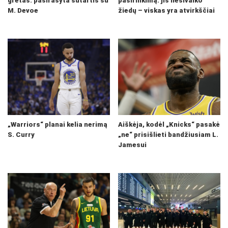
gretas: pasirašyta sutartis su
pasirinkimą: jis nesivaiko
M. Devoe
žiedų – viskas yra atvirkščiai
„Warriors“ planai kelia nerimą
Aiškėja, kodėl „Knicks“ pasakė
S. Curry
„ne“ prisišlieti bandžiusiam L.
Jamesui