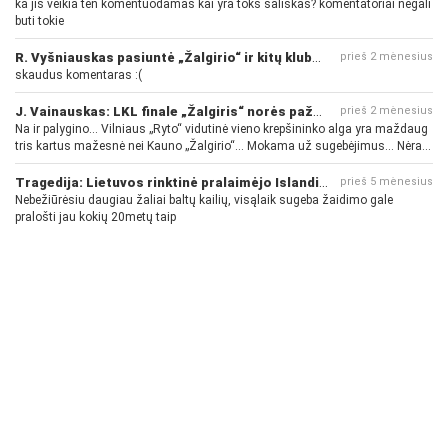
ka jis veikia ten komentuodamas kai yra toks saliskas? komentatoriai negali
buti tokie
R. Vyšniauskas pasiuntė „Žalgirio“ ir kitų klubų fanus
prieš 2 mėnesius
skaudus komentaras :(
J. Vainauskas: LKL finale „Žalgiris“ norės pažeminti „Rytą“
prieš 2 mėnesius
Na ir palygino... Vilniaus „Ryto“ vidutinė vieno krepšininko alga yra maždaug
tris kartus mažesnė nei Kauno „Žalgirio“... Mokama už sugebėjimus... Nėra
pinigų - nėra gerų žaidėjų...
Tragedija: Lietuvos rinktinė pralaimėjo Islandijai
prieš 5 mėnesius
Nebežiūrėsiu daugiau žaliai baltų kailių, visąlaik sugeba žaidimo gale
pralošti jau kokių 20metų taip