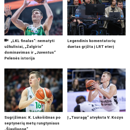
„LKL finalas“: nematyti
Legendinis komentatorių
užkulisiai, „Žalgirio“
duetas grįžta į LRT eterį
dominavimas ir „Juventus“
Pelenės istorija
Sugrįžimas: K. Lukošiūnas po
Į „Tauragę“ atvyksta V. Kozys
septynerių metų rungtyniaus
„Šiauliuose“