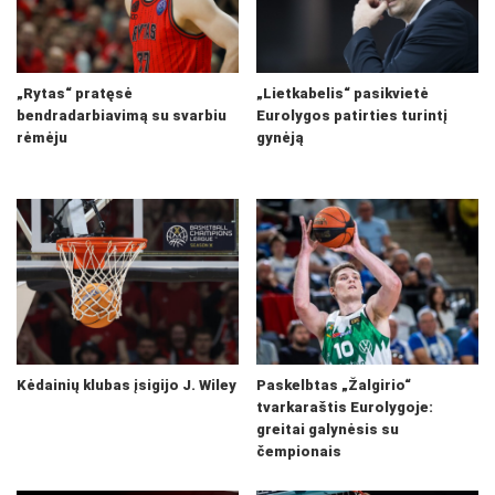
„Rytas“ pratęsė
„Lietkabelis“ pasikvietė
bendradarbiavimą su svarbiu
Eurolygos patirties turintį
rėmėju
gynėją
Kėdainių klubas įsigijo J. Wiley
Paskelbtas „Žalgirio“
tvarkaraštis Eurolygoje:
greitai galynėsis su
čempionais