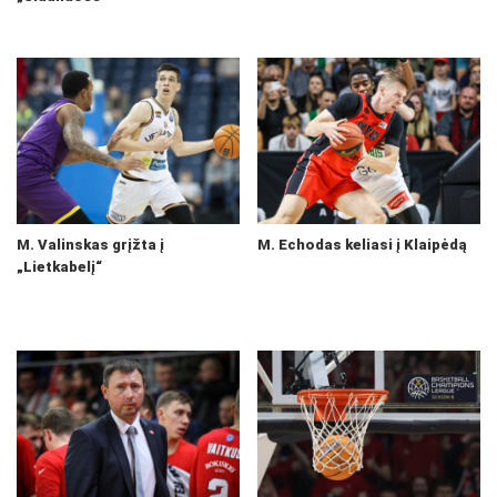
M. Valinskas grįžta į
M. Echodas keliasi į Klaipėdą
„Lietkabelį“