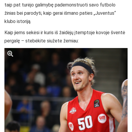
taip pat turėjo galimybę pademonstruoti savo futbolo
žinias bei parodyti, kaip gerai išmano paties „Juventus“
klubo istoriją.
Kaip jiems sekėsi ir kuris iš žaidėjų įtemptoje kovoje šventė
pergalę – stebėkite siužete žemiau: