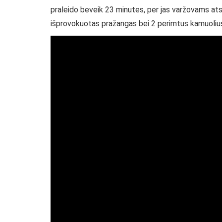
praleido beveik 23 minutes, per jas varžovams atse
išprovokuotas pražangas bei 2 perimtus kamuoliu