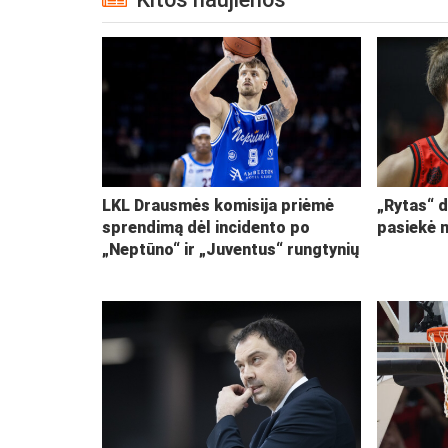
LKL Drausmės komisija priėmė
„Rytas“ d
sprendimą dėl incidento po
pasiekė 
„Neptūno“ ir „Juventus“ rungtynių