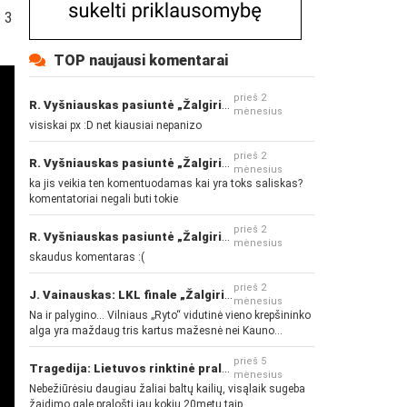
o 3
TOP naujausi komentarai
prieš 2
R. Vyšniauskas pasiuntė „Žalgirio“ ir kitų klubų fanus
mėnesius
visiskai px :D net kiausiai nepanizo
prieš 2
R. Vyšniauskas pasiuntė „Žalgirio“ ir kitų klubų fanus
mėnesius
ka jis veikia ten komentuodamas kai yra toks saliskas?
komentatoriai negali buti tokie
prieš 2
R. Vyšniauskas pasiuntė „Žalgirio“ ir kitų klubų fanus
mėnesius
skaudus komentaras :(
prieš 2
J. Vainauskas: LKL finale „Žalgiris“ norės pažeminti „Rytą“
mėnesius
Na ir palygino... Vilniaus „Ryto“ vidutinė vieno krepšininko
alga yra maždaug tris kartus mažesnė nei Kauno
„Žalgirio“... Mokama už sugebėjimus... Nėra pinigų - nėra
gerų žaidėjų...
prieš 5
Tragedija: Lietuvos rinktinė pralaimėjo Islandijai
mėnesius
Nebežiūrėsiu daugiau žaliai baltų kailių, visąlaik sugeba
žaidimo gale pralošti jau kokių 20metų taip