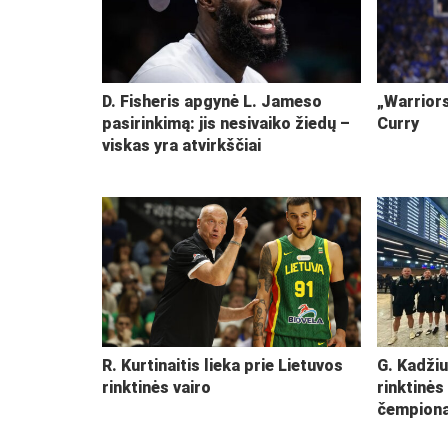
D. Fisheris apgynė L. Jameso
„Warriors
pasirinkimą: jis nesivaiko žiedų –
Curry
viskas yra atvirkščiai
R. Kurtinaitis lieka prie Lietuvos
G. Kadžiu
rinktinės vairo
rinktinės
čempiona