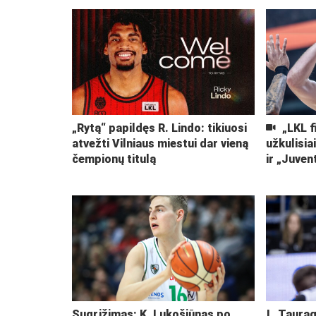
„Rytą“ papildęs R. Lindo: tikiuosi
„LKL f
atvežti Vilniaus miestui dar vieną
užkulisia
čempionų titulą
ir „Juven
Sugrįžimas: K. Lukošiūnas po
Į „Taurag