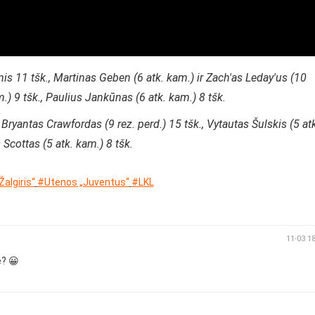
is 11 tšk., Martinas Geben (6 atk. kam.) ir Zach'as Leday'us (10
.) 9 tšk., Paulius Jankūnas (6 atk. kam.) 8 tšk.
Bryantas Crawfordas (9 rez. perd.) 15 tšk., Vytautas Šulskis (5 at
Scottas (5 atk. kam.) 8 tšk.
algiris“
#Utenos „Juventus“
#LKL
11-03 1
e? 😀