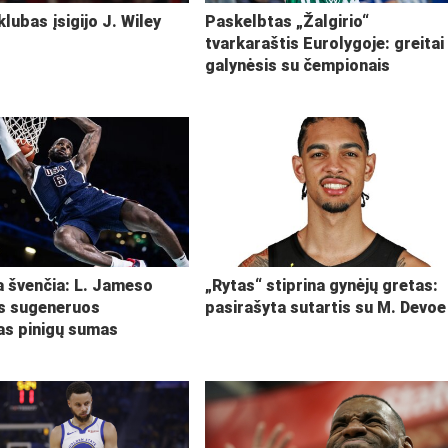
klubas įsigijo J. Wiley
Paskelbtas „Žalgirio“
tvarkaraštis Eurolygoje: greitai
galynėsis su čempionais
ja švenčia: L. Jameso
„Rytas“ stiprina gynėjų gretas:
s sugeneruos
pasirašyta sutartis su M. Devoe
kas pinigų sumas