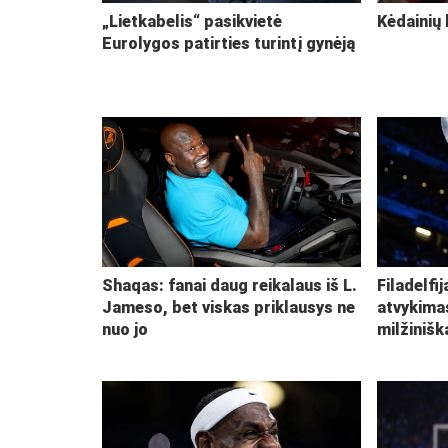
„Lietkabelis“ pasikvietė
Kėdainių 
Eurolygos patirties turintį gynėją
Shaqas: fanai daug reikalaus iš L.
Filadelfi
Jameso, bet viskas priklausys ne
atvykima
nuo jo
milžiniš