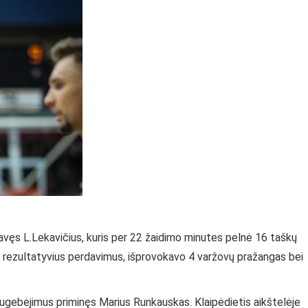
niavęs L.Lekavičius, kuris per 22 žaidimo minutes pelnė 16 taškų
ko 3 rezultatyvius perdavimus, išprovokavo 4 varžovų pražangas bei
ugebėjimus priminęs Marius Runkauskas. Klaipėdietis aikštelėje