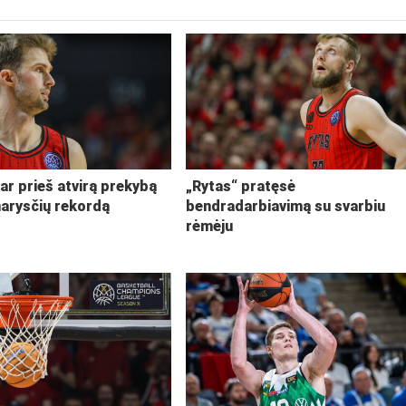
ar prieš atvirą prekybą
„Rytas“ pratęsė
narysčių rekordą
bendradarbiavimą su svarbiu
rėmėju