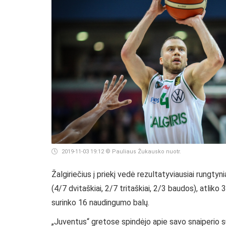
2019-11-03 19:12
© Pauliaus Žukausko nuotr.
Žalgiriečius į priekį vedė rezultatyviausiai rungty
(4/7 dvitaškiai, 2/7 tritaškiai, 2/3 baudos), atli
surinko 16 naudingumo balų.
„Juventus“ gretose spindėjo apie savo snaiperio s