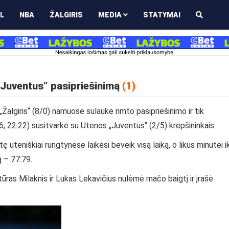
L
NBA
ŽALGIRIS
MEDIA
STATYMAI
„Juventus“ pasipriešinimą
(1)
algiris“ (8/0) namuose sulaukė rimto pasipriešinimo ir tik
6, 22:22) susitvarkė su Utenos „Juventus“ (2/5) krepšininkais.
uteniškiai rungtynėse laikėsi beveik visą laiką, o likus minutei ik
ą – 77:79.
tūras Milaknis ir Lukas Lekavičius nulėmė mačo baigtį ir įrašė