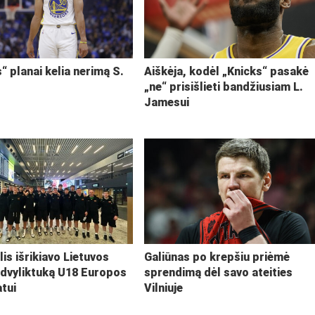
“ planai kelia nerimą S.
Aiškėja, kodėl „Knicks“ pasakė
„ne“ prisišlieti bandžiusiam L.
Jamesui
lis išrikiavo Lietuvos
Galiūnas po krepšiu priėmė
 dvyliktuką U18 Europos
sprendimą dėl savo ateities
tui
Vilniuje