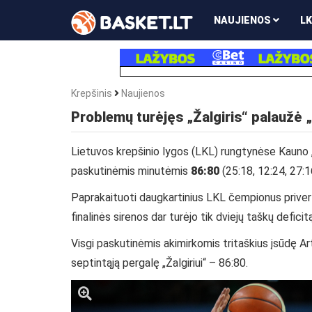
NAUJIENOS
LK
Krepšinis
Naujienos
Problemų turėjęs „Žalgiris“ palaužė 
Lietuvos krepšinio lygos (LKL) rungtynėse Kauno „Ž
paskutinėmis minutėmis
86:80
(25:18, 12:24, 27:1
Paprakaituoti daugkartinius LKL čempionus privertę 
finalinės sirenos dar turėjo tik dviejų taškų deficit
Visgi paskutinėmis akimirkomis tritaškius įsūdę Ar
septintąją pergalę „Žalgiriui“ – 86:80.