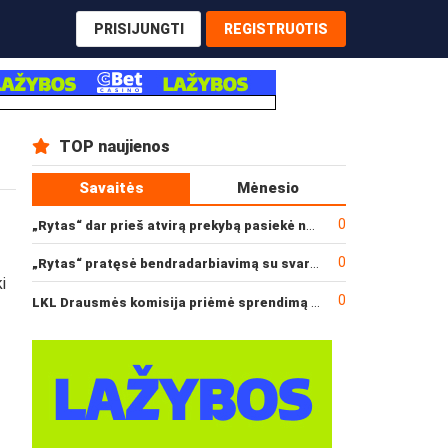
PRISIJUNGTI
REGISTRUOTIS
TOP naujienos
Savaitės
Mėnesio
0
„Rytas“ dar prieš atvirą prekybą pasiekė narysčių rekordą
0
„Rytas“ pratęsė bendradarbiavimą su svarbiu rėmėju
i
0
LKL Drausmės komisija priėmė sprendimą dėl incidento po „Neptūno“ ir „Juventus“ rungtynių