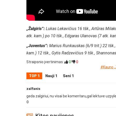
„Žalgiris“:
Lukas Lekavičius 16 tšk., Artūras Milakn
atk. kam.) po 10 tšk., Edgaras Ulanovas (7 atk. kam
„Juventus“:
Marius Runkauskas (6/9 trit.) 22 tšk., 
kam.) 12 tšk., Gytis Radzevičius 9 tšk., Shannonas 
Straipsnio įvertinimas:
0
0
#Kauno „Ž
TOP 1
Nauji 1
Seni 1
zalfanis
geda zalgiriui, nu visai be komentaru,gal lektuve uzpyl
0
Kitos naujienos