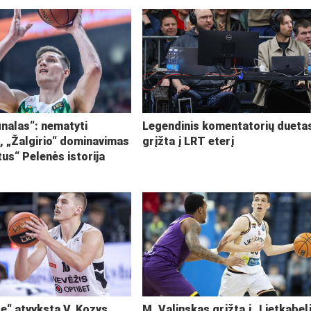
inalas“: nematyti
Legendinis komentatorių dueta
i, „Žalgirio“ dominavimas
grįžta į LRT eterį
tus“ Pelenės istorija
ę“ atvyksta V. Kozys
M. Valinskas grįžta į „Lietkabel