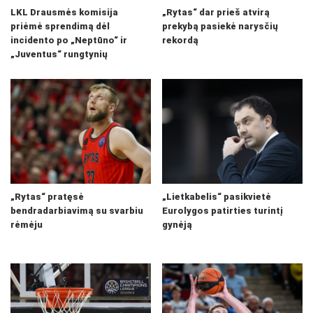
LKL Drausmės komisija
„Rytas“ dar prieš atvirą
priėmė sprendimą dėl
prekybą pasiekė narysčių
incidento po „Neptūno“ ir
rekordą
„Juventus“ rungtynių
„Rytas“ pratęsė
„Lietkabelis“ pasikvietė
bendradarbiavimą su svarbiu
Eurolygos patirties turintį
rėmėju
gynėją