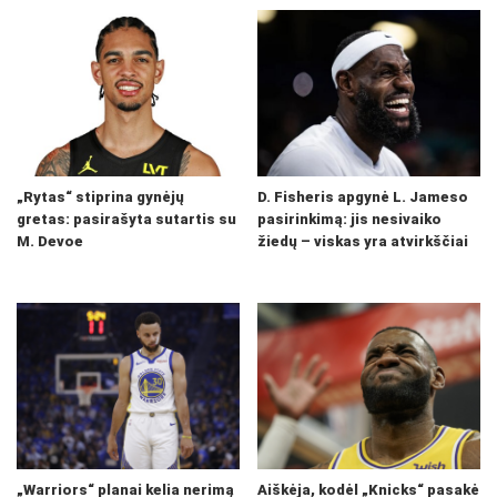
„Rytas“ stiprina gynėjų
D. Fisheris apgynė L. Jameso
gretas: pasirašyta sutartis su
pasirinkimą: jis nesivaiko
M. Devoe
žiedų – viskas yra atvirkščiai
„Warriors“ planai kelia nerimą
Aiškėja, kodėl „Knicks“ pasakė