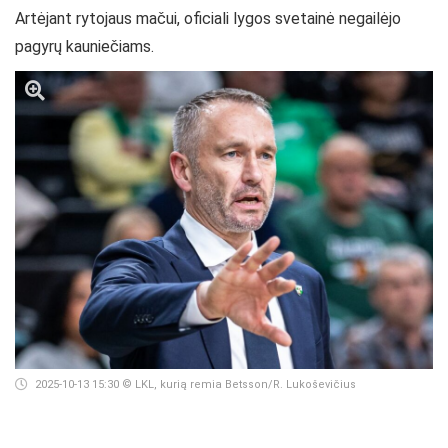
Artėjant rytojaus mačui, oficiali lygos svetainė negailėjo
pagyrų kauniečiams.
2025-10-13 15:30
© LKL, kurią remia Betsson/R. Lukoševičius