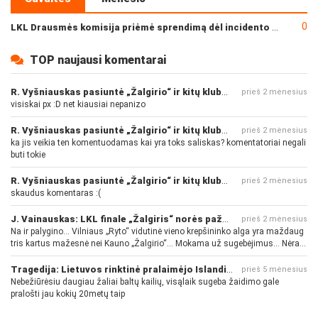
0
LKL Drausmės komisija priėmė sprendimą dėl incidento po „Neptūno“ ir „Juventus“ rungtynių
TOP naujausi komentarai
R. Vyšniauskas pasiuntė „Žalgirio“ ir kitų klubų fanus
prieš 2 mėnesius
visiskai px :D net kiausiai nepanizo
R. Vyšniauskas pasiuntė „Žalgirio“ ir kitų klubų fanus
prieš 2 mėnesius
ka jis veikia ten komentuodamas kai yra toks saliskas? komentatoriai negali
buti tokie
R. Vyšniauskas pasiuntė „Žalgirio“ ir kitų klubų fanus
prieš 2 mėnesius
skaudus komentaras :(
J. Vainauskas: LKL finale „Žalgiris“ norės pažeminti „Rytą“
prieš 2 mėnesius
Na ir palygino... Vilniaus „Ryto“ vidutinė vieno krepšininko alga yra maždaug
tris kartus mažesnė nei Kauno „Žalgirio“... Mokama už sugebėjimus... Nėra
pinigų - nėra gerų žaidėjų...
Tragedija: Lietuvos rinktinė pralaimėjo Islandijai
prieš 5 mėnesius
Nebežiūrėsiu daugiau žaliai baltų kailių, visąlaik sugeba žaidimo gale
pralošti jau kokių 20metų taip