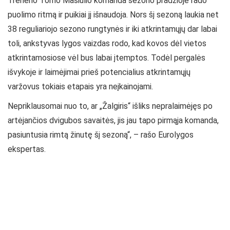
Trenerio Tomo Masiulio komanda sezono pradžioje rado
puolimo ritmą ir puikiai jį išnaudoja. Nors šį sezoną laukia net
38 reguliariojo sezono rungtynės ir iki atkrintamųjų dar labai
toli, ankstyvas lygos vaizdas rodo, kad kovos dėl vietos
atkrintamosiose vėl bus labai įtemptos. Todėl pergalės
išvykoje ir laimėjimai prieš potencialius atkrintamųjų
varžovus tokiais etapais yra neįkainojami.
Nepriklausomai nuo to, ar „Žalgiris“ išliks nepralaimėjęs po
artėjančios dvigubos savaitės, jis jau tapo pirmąja komanda,
pasiuntusia rimtą žinutę šį sezoną“, – rašo Eurolygos
ekspertas.