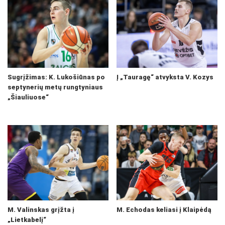
Sugrįžimas: K. Lukošiūnas po
Į „Tauragę“ atvyksta V. Kozys
septynerių metų rungtyniaus
„Šiauliuose“
M. Valinskas grįžta į
M. Echodas keliasi į Klaipėdą
„Lietkabelį“