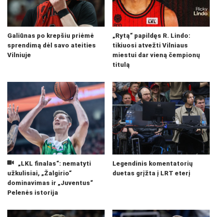
Galiūnas po krepšiu priėmė
„Rytą“ papildęs R. Lindo:
sprendimą dėl savo ateities
tikiuosi atvežti Vilniaus
Vilniuje
miestui dar vieną čempionų
titulą
„LKL finalas“: nematyti
Legendinis komentatorių
užkulisiai, „Žalgirio“
duetas grįžta į LRT eterį
dominavimas ir „Juventus“
Pelenės istorija