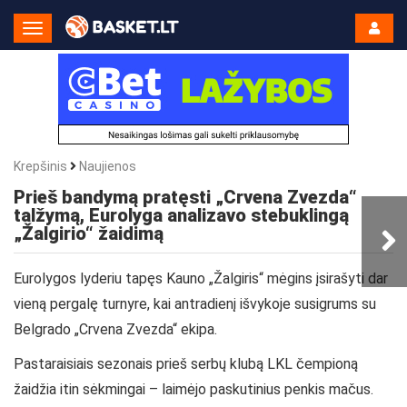
Toggle
Navigation
Krepšinis
Naujienos
Prieš bandymą pratęsti „Crvena Zvezda“
talžymą, Eurolyga analizavo stebuklingą
„Žalgirio“ žaidimą
Eurolygos lyderiu tapęs Kauno „Žalgiris“ mėgins įsirašyti dar
vieną pergalę turnyre, kai antradienį išvykoje susigrums su
Belgrado „Crvena Zvezda“ ekipa.
Pastaraisiais sezonais prieš serbų klubą LKL čempioną
žaidžia itin sėkmingai – laimėjo paskutinius penkis mačus.