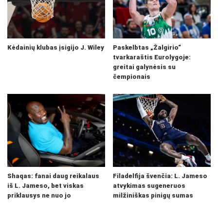
Kėdainių klubas įsigijo J. Wiley
Paskelbtas „Žalgirio“
tvarkaraštis Eurolygoje:
greitai galynėsis su
čempionais
Shaqas: fanai daug reikalaus
Filadelfija švenčia: L. Jameso
iš L. Jameso, bet viskas
atvykimas sugeneruos
priklausys ne nuo jo
milžiniškas pinigų sumas