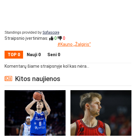
Standings provided by
Sofascore
Straipsnio įvertinimas:
0
0
#Kauno „Žalgiris“
TOP 0
Nauji 0
Seni 0
Komentarų šiame straipsnyje kol kas nėra...
Kitos naujienos