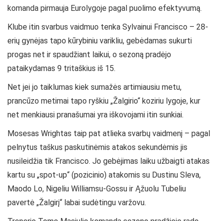
komanda pirmauja Eurolygoje pagal puolimo efektyvumą.
Klube itin svarbus vaidmuo tenka Sylvainui Francisco – 28-
erių gynėjas tapo kūrybiniu varikliu, gebėdamas sukurti
progas net ir spaudžiant laikui, o sezoną pradėjo
pataikydamas 9 tritaškius iš 15.
Net jei jo taiklumas kiek sumažės artimiausiu metu,
prancūzo metimai tapo ryškiu „Žalgirio“ koziriu lygoje, kur
net menkiausi pranašumai yra iškovojami itin sunkiai.
Mosesas Wrightas taip pat atlieka svarbų vaidmenį – pagal
pelnytus taškus paskutinėmis atakos sekundėmis jis
nusileidžia tik Francisco. Jo gebėjimas laiku užbaigti atakas
kartu su „spot-up“ (pozicinio) atakomis su Dustinu Sleva,
Maodo Lo, Nigeliu Williamsu-Gossu ir Ąžuolu Tubeliu
pavertė „Žalgirį“ labai sudėtingu varžovu.