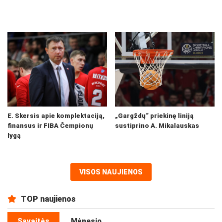
E. Skersis apie komplektaciją,
„Gargždų“ priekinę liniją
finansus ir FIBA Čempionų
sustiprino A. Mikalauskas
lygą
VISOS NAUJIENOS
TOP naujienos
Savaitės
Mėnesio