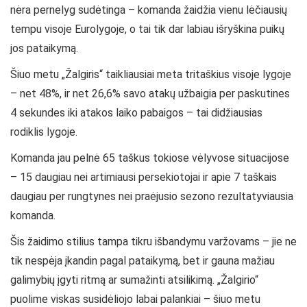
nėra pernelyg sudėtinga – komanda žaidžia vienu lėčiausių
tempu visoje Eurolygoje, o tai tik dar labiau išryškina puikų
jos pataikymą.
Šiuo metu „Žalgiris“ taikliausiai meta tritaškius visoje lygoje
– net 48%, ir net 26,6% savo atakų užbaigia per paskutines
4 sekundes iki atakos laiko pabaigos – tai didžiausias
rodiklis lygoje.
Komanda jau pelnė 65 taškus tokiose vėlyvose situacijose
– 15 daugiau nei artimiausi persekiotojai ir apie 7 taškais
daugiau per rungtynes nei praėjusio sezono rezultatyviausia
komanda.
Šis žaidimo stilius tampa tikru išbandymu varžovams – jie ne
tik nespėja įkandin pagal pataikymą, bet ir gauna mažiau
galimybių įgyti ritmą ar sumažinti atsilikimą. „Žalgirio“
puolime viskas susidėliojo labai palankiai – šiuo metu