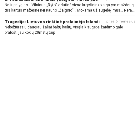
Na ir palygino... Vilniaus „Ryto“ vidutinė vieno krepšininko alga yra maždaug
tris kartus mažesnė nei Kauno „Žalgirio“... Mokama už sugebėjimus... Nėra
pinigų - nėra gerų žaidėjų...
Tragedija: Lietuvos rinktinė pralaimėjo Islandijai
prieš 5 mėnesius
Nebežiūrėsiu daugiau žaliai baltų kailių, visąlaik sugeba žaidimo gale
pralošti jau kokių 20metų taip