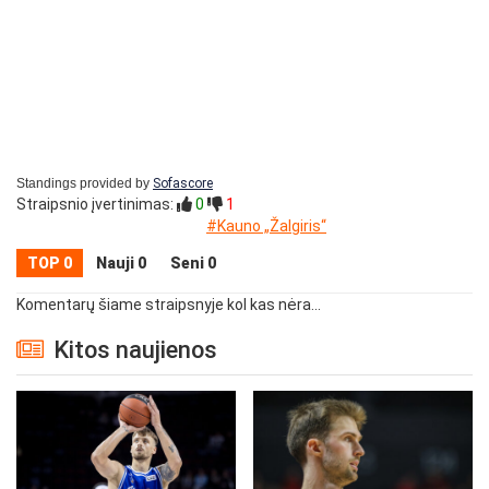
Standings provided by
Sofascore
Straipsnio įvertinimas:
0
1
#Kauno „Žalgiris“
TOP 0
Nauji 0
Seni 0
Komentarų šiame straipsnyje kol kas nėra...
Kitos naujienos