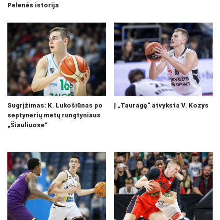
Pelenės istorija
Sugrįžimas: K. Lukošiūnas po
Į „Tauragę“ atvyksta V. Kozys
septynerių metų rungtyniaus
„Šiauliuose“