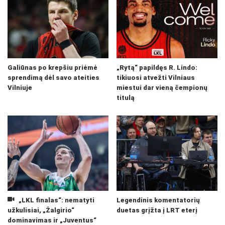
Galiūnas po krepšiu priėmė
„Rytą“ papildęs R. Lindo:
sprendimą dėl savo ateities
tikiuosi atvežti Vilniaus
Vilniuje
miestui dar vieną čempionų
titulą
„LKL finalas“: nematyti
Legendinis komentatorių
užkulisiai, „Žalgirio“
duetas grįžta į LRT eterį
dominavimas ir „Juventus“