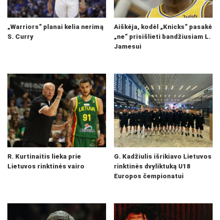
„Warriors“ planai kelia nerimą
Aiškėja, kodėl „Knicks“ pasakė
S. Curry
„ne“ prisišlieti bandžiusiam L.
Jamesui
R. Kurtinaitis lieka prie
G. Kadžiulis išrikiavo Lietuvos
Lietuvos rinktinės vairo
rinktinės dvyliktuką U18
Europos čempionatui