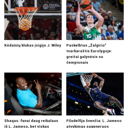
Kėdainių klubas įsigijo J. Wiley
Paskelbtas „Žalgirio“
tvarkaraštis Eurolygoje:
greitai galynėsis su
čempionais
Shaqas: fanai daug reikalaus
Filadelfija švenčia: L. Jameso
iš L. Jameso, bet viskas
atvykimas sugeneruos