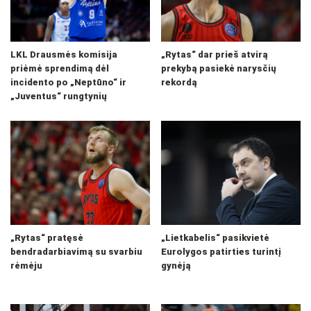
LKL Drausmės komisija
„Rytas“ dar prieš atvirą
priėmė sprendimą dėl
prekybą pasiekė narysčių
incidento po „Neptūno“ ir
rekordą
„Juventus“ rungtynių
„Rytas“ pratęsė
„Lietkabelis“ pasikvietė
bendradarbiavimą su svarbiu
Eurolygos patirties turintį
rėmėju
gynėją