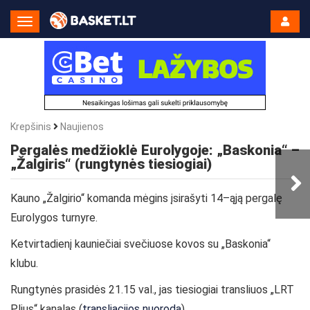
Toggle
Navigation
Krepšinis
Naujienos
Pergalės medžioklė Eurolygoje: „Baskonia“ –
„Žalgiris“ (rungtynės tiesiogiai)
Kauno „Žalgirio“ komanda mėgins įsirašyti 14–ąją pergalę
Eurolygos turnyre.
Ketvirtadienį kauniečiai svečiuose kovos su „Baskonia“
klubu.
Rungtynės prasidės 21.15 val., jas tiesiogiai transliuos „LRT
Plius“ kanalas (
transliacijos nuoroda
).