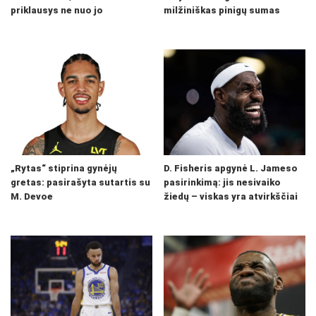
priklausys ne nuo jo
milžiniškas pinigų sumas
„Rytas“ stiprina gynėjų
D. Fisheris apgynė L. Jameso
gretas: pasirašyta sutartis su
pasirinkimą: jis nesivaiko
M. Devoe
žiedų – viskas yra atvirkščiai