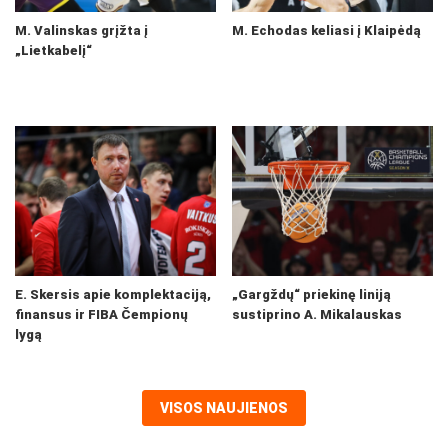
M. Valinskas grįžta į
M. Echodas keliasi į Klaipėdą
„Lietkabelį“
E. Skersis apie komplektaciją,
„Gargždų“ priekinę liniją
finansus ir FIBA Čempionų
sustiprino A. Mikalauskas
lygą
VISOS NAUJIENOS