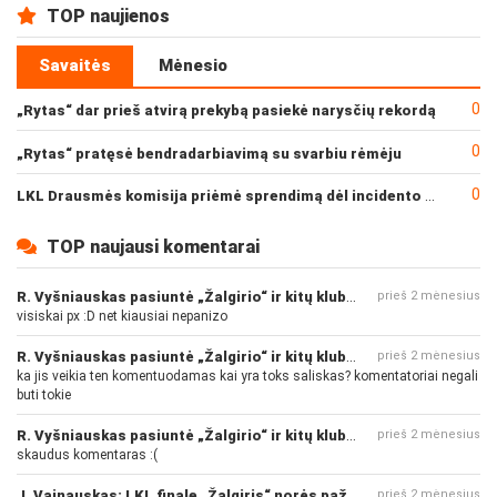
TOP naujienos
Savaitės
Mėnesio
0
„Rytas“ dar prieš atvirą prekybą pasiekė narysčių rekordą
0
„Rytas“ pratęsė bendradarbiavimą su svarbiu rėmėju
0
LKL Drausmės komisija priėmė sprendimą dėl incidento po „Neptūno“ ir „Juventus“ rungtynių
TOP naujausi komentarai
R. Vyšniauskas pasiuntė „Žalgirio“ ir kitų klubų fanus
prieš 2 mėnesius
visiskai px :D net kiausiai nepanizo
R. Vyšniauskas pasiuntė „Žalgirio“ ir kitų klubų fanus
prieš 2 mėnesius
ka jis veikia ten komentuodamas kai yra toks saliskas? komentatoriai negali
buti tokie
R. Vyšniauskas pasiuntė „Žalgirio“ ir kitų klubų fanus
prieš 2 mėnesius
skaudus komentaras :(
J. Vainauskas: LKL finale „Žalgiris“ norės pažeminti „Rytą“
prieš 2 mėnesius