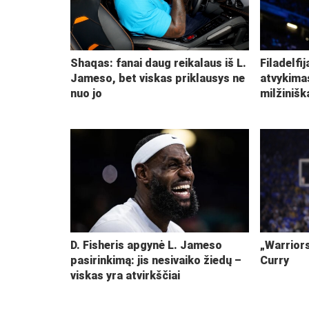
Shaqas: fanai daug reikalaus iš L.
Filadelfi
Jameso, bet viskas priklausys ne
atvykima
nuo jo
milžiniš
D. Fisheris apgynė L. Jameso
„Warriors
pasirinkimą: jis nesivaiko žiedų –
Curry
viskas yra atvirkščiai