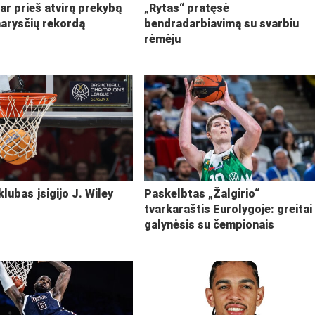
ar prieš atvirą prekybą
„Rytas“ pratęsė
narysčių rekordą
bendradarbiavimą su svarbiu
rėmėju
klubas įsigijo J. Wiley
Paskelbtas „Žalgirio“
tvarkaraštis Eurolygoje: greitai
galynėsis su čempionais