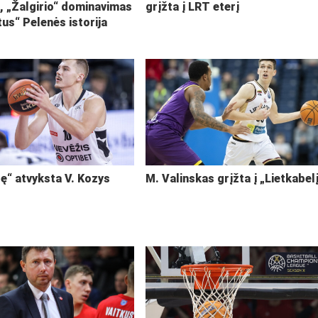
i, „Žalgirio“ dominavimas
grįžta į LRT eterį
tus“ Pelenės istorija
ę“ atvyksta V. Kozys
M. Valinskas grįžta į „Lietkabel