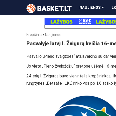
NAUJIENOS
LK
Krepšinis
Naujienos
Pasvalyje latvį I. Žvigurą keičia 16-me
Pasvalio „Pieno žvaigždės“ atsisveikino su dar vien
Jo vietą „Pieno žvaigždžių“ gretose užėmė 16-meti
24-erių I. Žviguras buvo vienintelis krepšininkas, 
rungtynes „Betsafe–LKL“ rinko vos po 1,6 taško ly