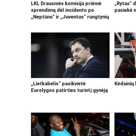
LKL Drausmės komisija priėmė
„Rytas“ d
sprendimą dėl incidento po
pasiekė 
„Neptūno“ ir „Juventus“ rungtynių
„Lietkabelis“ pasikvietė
Kėdainių 
Eurolygos patirties turintį gynėją