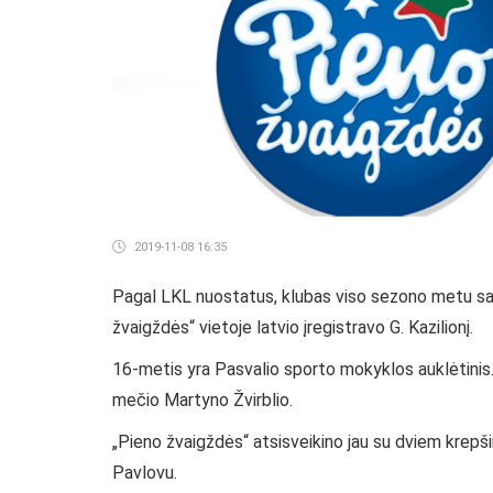
2019-11-08 16:35
Pagal LKL nuostatus, klubas viso sezono metu savo
žvaigždės“ vietoje latvio įregistravo G. Kazilionį.
16-metis yra Pasvalio sporto mokyklos auklėtinis.
mečio Martyno Žvirblio.
„Pieno žvaigždės“ atsisveikino jau su dviem krepšin
Pavlovu.