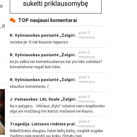
vo
TOP naujausi komentarai
.lt
prieš 2
R. Vyšniauskas pasiuntė „Žalgirio“ ir kitų klubų fanus
mėnesius
visiskai px :D net kiausiai nepanizo
prieš 2
R. Vyšniauskas pasiuntė „Žalgirio“ ir kitų klubų fanus
mėnesius
ka jis veikia ten komentuodamas kai yra toks saliskas?
komentatoriai negali buti tokie
prieš 2
R. Vyšniauskas pasiuntė „Žalgirio“ ir kitų klubų fanus
mėnesius
skaudus komentaras :(
prieš 2
J. Vainauskas: LKL finale „Žalgiris“ norės pažeminti „Rytą“
mėnesius
Na ir palygino... Vilniaus „Ryto“ vidutinė vieno krepšininko
alga yra maždaug tris kartus mažesnė nei Kauno
„Žalgirio“... Mokama už sugebėjimus... Nėra pinigų - nėra
gerų žaidėjų...
prieš 5
Tragedija: Lietuvos rinktinė pralaimėjo Islandijai
mėnesius
Nebežiūrėsiu daugiau žaliai baltų kailių, visąlaik sugeba
žaidimo gale pralošti jau kokių 20metų taip