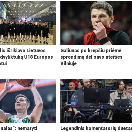
lis išrikiavo Lietuvos
Galiūnas po krepšiu priėmė
 dvyliktuką U18 Europos
sprendimą dėl savo ateities
tui
Vilniuje
inalas“: nematyti
Legendinis komentatorių dueta