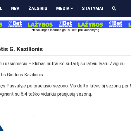
L
NBA
ŽALGIRIS
MEDIA
STATYMAI
tis G. Kazilionis
u užsieniečiu – klubas nutraukė sutartį su latviu Ivaru Žviguru.
s Giedrius Kazilionis.
likęs Pasvalyje po praėjusio sezono. Vis dėlto latvis šį sezoną per 
ginant su 6,4 taško vidurkiu praėjusių sezoną.