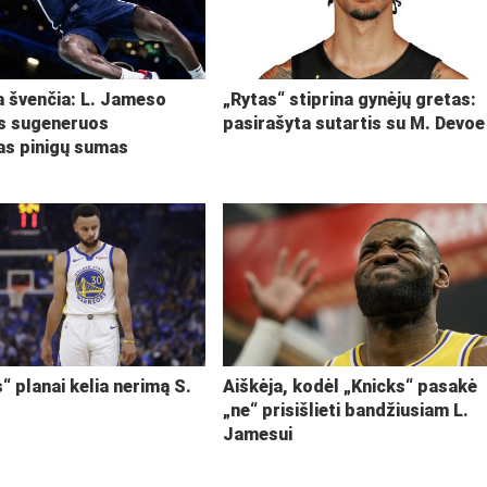
ja švenčia: L. Jameso
„Rytas“ stiprina gynėjų gretas:
s sugeneruos
pasirašyta sutartis su M. Devoe
kas pinigų sumas
“ planai kelia nerimą S.
Aiškėja, kodėl „Knicks“ pasakė
„ne“ prisišlieti bandžiusiam L.
Jamesui