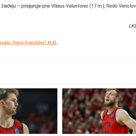
u žaidėju – prisijungė prie Viliaus Valuntonio (17 m.), Redo Venclo
LKL
valio „Pieno žvaigždės“
#LKL