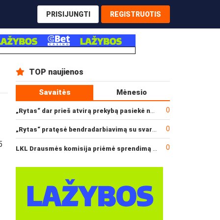
PRISIJUNGTI
REGISTRUOTIS
TOP naujienos
Savaitės
Mėnesio
0
„Rytas“ dar prieš atvirą prekybą pasiekė narysčių rekordą
0
„Rytas“ pratęsė bendradarbiavimą su svarbiu rėmėju
5
0
LKL Drausmės komisija priėmė sprendimą dėl incidento po „Neptūno“ ir „Juventus“ rungtynių