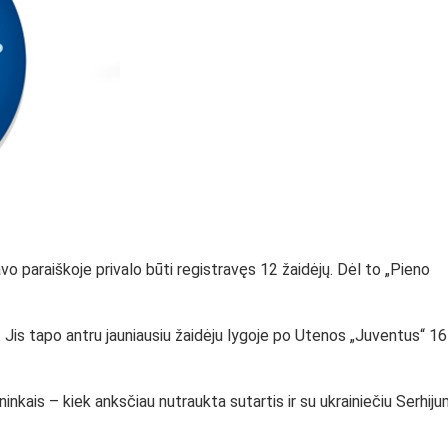
 paraiškoje privalo būti registravęs 12 žaidėjų. Dėl to „Pieno
 Jis tapo antru jauniausiu žaidėju lygoje po Utenos „Juventus“ 16
inkais – kiek anksčiau nutraukta sutartis ir su ukrainiečiu Serhiju