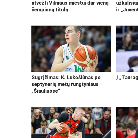
atvežti Vilniaus miestui dar vieną
užkulisia
čempionų titulą
ir „Juven
Sugrįžimas: K. Lukošiūnas po
Į „Taurag
septynerių metų rungtyniaus
„Šiauliuose“