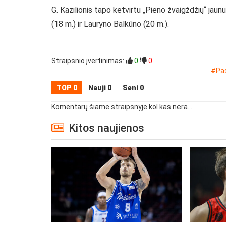
G. Kazilionis tapo ketvirtu „Pieno žvaigždžių“ jaun
(18 m.) ir Lauryno Balkūno (20 m.).
Straipsnio įvertinimas:
0
0
#Pas
TOP 0
Nauji 0
Seni 0
Komentarų šiame straipsnyje kol kas nėra...
Kitos naujienos