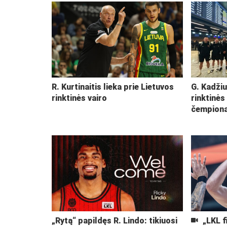
R. Kurtinaitis lieka prie Lietuvos
G. Kadžiu
rinktinės vairo
rinktinės
čempiona
„Rytą“ papildęs R. Lindo: tikiuosi
„LKL f