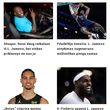
Shaqas: fanai daug reikalaus
Filadelfija švenčia: L. Jameso
iš L. Jameso, bet viskas
atvykimas sugeneruos
priklausys ne nuo jo
milžiniškas pinigų sumas
„Rytas“ stiprina gynėjų
D. Fisheris apgynė L. Jameso