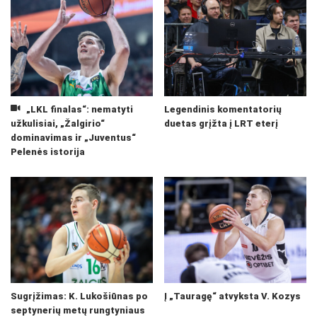
„LKL finalas“: nematyti
Legendinis komentatorių
užkulisiai, „Žalgirio“
duetas grįžta į LRT eterį
dominavimas ir „Juventus“
Pelenės istorija
Sugrįžimas: K. Lukošiūnas po
Į „Tauragę“ atvyksta V. Kozys
septynerių metų rungtyniaus