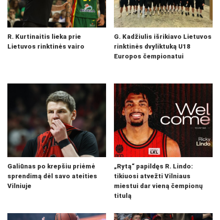
R. Kurtinaitis lieka prie
G. Kadžiulis išrikiavo Lietuvos
Lietuvos rinktinės vairo
rinktinės dvyliktuką U18
Europos čempionatui
Galiūnas po krepšiu priėmė
„Rytą“ papildęs R. Lindo:
sprendimą dėl savo ateities
tikiuosi atvežti Vilniaus
Vilniuje
miestui dar vieną čempionų
titulą