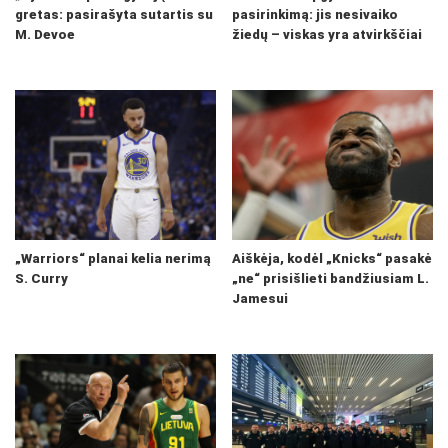
gretas: pasirašyta sutartis su
pasirinkimą: jis nesivaiko
M. Devoe
žiedų – viskas yra atvirkščiai
„Warriors“ planai kelia nerimą
Aiškėja, kodėl „Knicks“ pasakė
S. Curry
„ne“ prisišlieti bandžiusiam L.
Jamesui