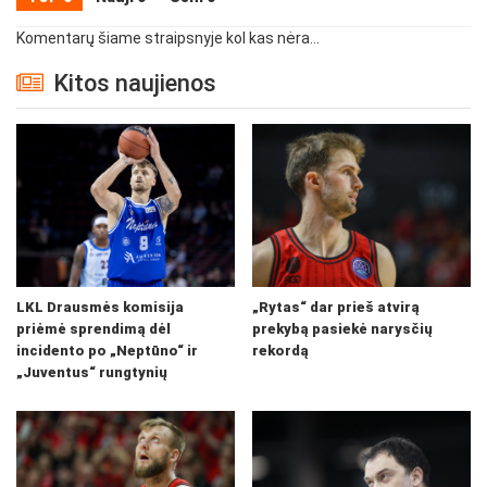
Komentarų šiame straipsnyje kol kas nėra...
Kitos naujienos
LKL Drausmės komisija
„Rytas“ dar prieš atvirą
priėmė sprendimą dėl
prekybą pasiekė narysčių
incidento po „Neptūno“ ir
rekordą
„Juventus“ rungtynių