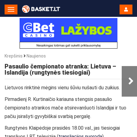
Toggle
Navigation
Krepšinis
Naujienos
Pasaulio čempionato atranka: Lietuva –
Islandija (rungtynės tiesiogiai)
Lietuvos rinktinė mėgins vienu šūviu nušauti du zuikius.
Pirmadienį R. Kurtinaičio kariauna stengsis pasaulio
čempionato atrankos mače atsirevanšuoti Islandijai ir tuo
pačiu įsirašyti gyvybiškai svarbią pergalę.
Rungtynės Klaipėdoje prasidės 18.00 val., jas tiesiogiai
transliuos LRT televizija (
transliacijos nuoroda
).