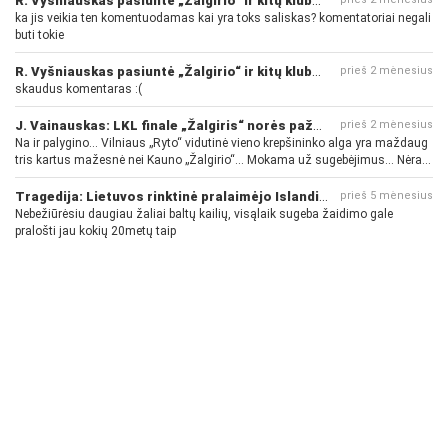
ka jis veikia ten komentuodamas kai yra toks saliskas? komentatoriai negali
buti tokie
R. Vyšniauskas pasiuntė „Žalgirio“ ir kitų klubų fanus
prieš 2 mėnesius
skaudus komentaras :(
J. Vainauskas: LKL finale „Žalgiris“ norės pažeminti „Rytą“
prieš 2 mėnesius
Na ir palygino... Vilniaus „Ryto“ vidutinė vieno krepšininko alga yra maždaug
tris kartus mažesnė nei Kauno „Žalgirio“... Mokama už sugebėjimus... Nėra
pinigų - nėra gerų žaidėjų...
Tragedija: Lietuvos rinktinė pralaimėjo Islandijai
prieš 5 mėnesius
Nebežiūrėsiu daugiau žaliai baltų kailių, visąlaik sugeba žaidimo gale
pralošti jau kokių 20metų taip