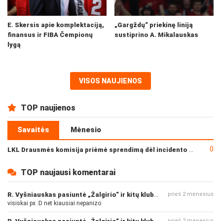
E. Skersis apie komplektaciją,
„Gargždų“ priekinę liniją
finansus ir FIBA Čempionų
sustiprino A. Mikalauskas
lygą
VISOS NAUJIENOS
TOP naujienos
Savaitės
Mėnesio
0
LKL Drausmės komisija priėmė sprendimą dėl incidento po „Neptūno“ ir „Juventus“ rungtynių
TOP naujausi komentarai
R. Vyšniauskas pasiuntė „Žalgirio“ ir kitų klubų fanus
prieš 2 mėnesius
visiskai px :D net kiausiai nepanizo
R. Vyšniauskas pasiuntė „Žalgirio“ ir kitų klubų fanus
prieš 2 mėnesius