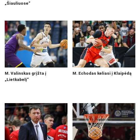
„Šiauliuose“
M. Valinskas grįžta į
M. Echodas keliasi į Klaipėdą
„Lietkabelį“