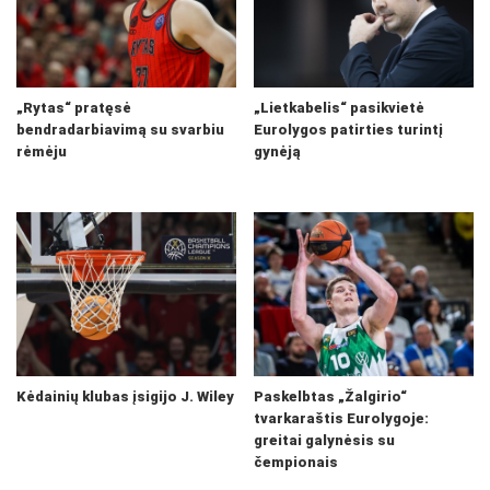
„Rytas“ pratęsė
„Lietkabelis“ pasikvietė
bendradarbiavimą su svarbiu
Eurolygos patirties turintį
rėmėju
gynėją
Kėdainių klubas įsigijo J. Wiley
Paskelbtas „Žalgirio“
tvarkaraštis Eurolygoje:
greitai galynėsis su
čempionais