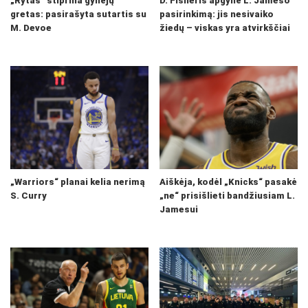
„Rytas“ stiprina gynėjų
D. Fisheris apgynė L. Jameso
gretas: pasirašyta sutartis su
pasirinkimą: jis nesivaiko
M. Devoe
žiedų – viskas yra atvirkščiai
„Warriors“ planai kelia nerimą
Aiškėja, kodėl „Knicks“ pasakė
S. Curry
„ne“ prisišlieti bandžiusiam L.
Jamesui