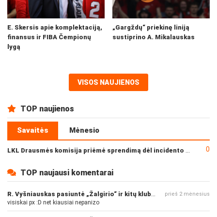
E. Skersis apie komplektaciją,
„Gargždų“ priekinę liniją
finansus ir FIBA Čempionų
sustiprino A. Mikalauskas
lygą
VISOS NAUJIENOS
TOP naujienos
Savaitės
Mėnesio
0
LKL Drausmės komisija priėmė sprendimą dėl incidento po „Neptūno“ ir „Juventus“ rungtynių
TOP naujausi komentarai
R. Vyšniauskas pasiuntė „Žalgirio“ ir kitų klubų fanus
prieš 2 mėnesius
visiskai px :D net kiausiai nepanizo