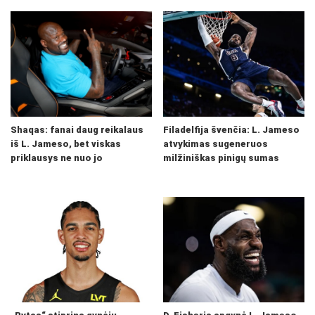
Shaqas: fanai daug reikalaus
Filadelfija švenčia: L. Jameso
iš L. Jameso, bet viskas
atvykimas sugeneruos
priklausys ne nuo jo
milžiniškas pinigų sumas