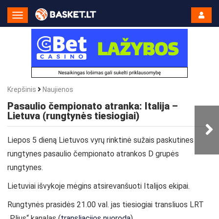
Toggle
Navigation
Krepšinis
Naujienos
Pasaulio čempionato atranka: Italija –
Lietuva (rungtynės tiesiogiai)
Liepos 5 dieną Lietuvos vyrų rinktinė sužais paskutines
rungtynes pasaulio čempionato atrankos D grupės
rungtynes.
Lietuviai išvykoje mėgins atsirevanšuoti Italijos ekipai.
Rungtynės prasidės 21.00 val. jas tiesiogiai transliuos LRT
„Plius“ kanalas (
transliacijos nuoroda
).