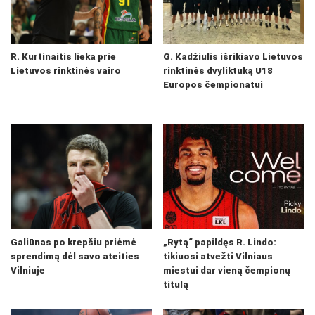
R. Kurtinaitis lieka prie
G. Kadžiulis išrikiavo Lietuvos
Lietuvos rinktinės vairo
rinktinės dvyliktuką U18
Europos čempionatui
Galiūnas po krepšiu priėmė
„Rytą“ papildęs R. Lindo:
sprendimą dėl savo ateities
tikiuosi atvežti Vilniaus
Vilniuje
miestui dar vieną čempionų
titulą