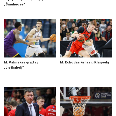
„Šiauliuose“
M. Valinskas grįžta į
M. Echodas keliasi į Klaipėdą
„Lietkabelį“