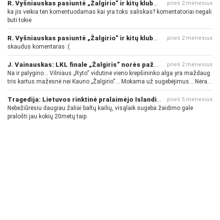
R. Vyšniauskas pasiuntė „Žalgirio“ ir kitų klubų fanus
prieš 2 mėnesius
ka jis veikia ten komentuodamas kai yra toks saliskas? komentatoriai negali
buti tokie
R. Vyšniauskas pasiuntė „Žalgirio“ ir kitų klubų fanus
prieš 2 mėnesius
skaudus komentaras :(
J. Vainauskas: LKL finale „Žalgiris“ norės pažeminti „Rytą“
prieš 2 mėnesius
Na ir palygino... Vilniaus „Ryto“ vidutinė vieno krepšininko alga yra maždaug
tris kartus mažesnė nei Kauno „Žalgirio“... Mokama už sugebėjimus... Nėra
pinigų - nėra gerų žaidėjų...
Tragedija: Lietuvos rinktinė pralaimėjo Islandijai
prieš 5 mėnesius
Nebežiūrėsiu daugiau žaliai baltų kailių, visąlaik sugeba žaidimo gale
pralošti jau kokių 20metų taip