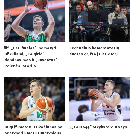
„LKL finalas“: nematyti
Legendinis komentatorių
užkulisiai, „Žalgirio“
duetas grįžta į LRT eterį
dominavimas ir „Juventus“
Pelenės istorija
Sugrįžimas: K. Lukošiūnas po
Į „Tauragę“ atvyksta V. Kozys
septynerių metų rungtyniaus