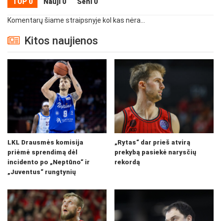
TOP 0
Nauji 0
Seni 0
Komentarų šiame straipsnyje kol kas nėra...
Kitos naujienos
LKL Drausmės komisija
„Rytas“ dar prieš atvirą
priėmė sprendimą dėl
prekybą pasiekė narysčių
incidento po „Neptūno“ ir
rekordą
„Juventus“ rungtynių