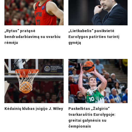
„Rytas“ pratęsė
„Lietkabelis“ pasikvietė
bendradarbiavimą su svarbiu
Eurolygos patirties turintį
rėmėju
gynėją
Kėdainių klubas įsigijo J. Wiley
Paskelbtas „Žalgirio“
tvarkaraštis Eurolygoje:
greitai galynėsis su
čempionais