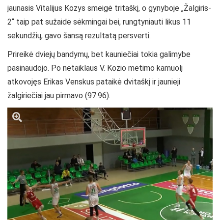
jaunasis Vitalijus Kozys smeigė tritaškį, o gynyboje „Žalgiris-
2“ taip pat sužaidė sėkmingai bei, rungtyniauti likus 11
sekundžių, gavo šansą rezultatą persverti.
Prireikė dviejų bandymų, bet kauniečiai tokia galimybe
pasinaudojo. Po netaiklaus V. Kozio metimo kamuolį
atkovojęs Erikas Venskus pataikė dvitaškį ir jaunieji
žalgiriečiai jau pirmavo (97:96).