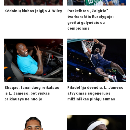
Kėdainių klubas įsigijo J. Wiley
Paskelbtas „Žalgirio“
tvarkaraštis Eurolygoje:
greitai galynėsis su
čempionais
Shaqas: fanai daug reikalaus
Filadelfija švenčia: L. Jameso
iš L. Jameso, bet viskas
atvykimas sugeneruos
priklausys ne nuo jo
milžiniškas pinigų sumas