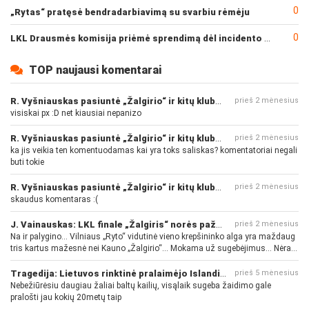
0
„Rytas“ pratęsė bendradarbiavimą su svarbiu rėmėju
0
LKL Drausmės komisija priėmė sprendimą dėl incidento po „Neptūno“ ir „Juventus“ rungtynių
TOP naujausi komentarai
R. Vyšniauskas pasiuntė „Žalgirio“ ir kitų klubų fanus
prieš 2 mėnesius
visiskai px :D net kiausiai nepanizo
R. Vyšniauskas pasiuntė „Žalgirio“ ir kitų klubų fanus
prieš 2 mėnesius
ka jis veikia ten komentuodamas kai yra toks saliskas? komentatoriai negali
buti tokie
R. Vyšniauskas pasiuntė „Žalgirio“ ir kitų klubų fanus
prieš 2 mėnesius
skaudus komentaras :(
J. Vainauskas: LKL finale „Žalgiris“ norės pažeminti „Rytą“
prieš 2 mėnesius
Na ir palygino... Vilniaus „Ryto“ vidutinė vieno krepšininko alga yra maždaug
tris kartus mažesnė nei Kauno „Žalgirio“... Mokama už sugebėjimus... Nėra
pinigų - nėra gerų žaidėjų...
Tragedija: Lietuvos rinktinė pralaimėjo Islandijai
prieš 5 mėnesius
Nebežiūrėsiu daugiau žaliai baltų kailių, visąlaik sugeba žaidimo gale
pralošti jau kokių 20metų taip