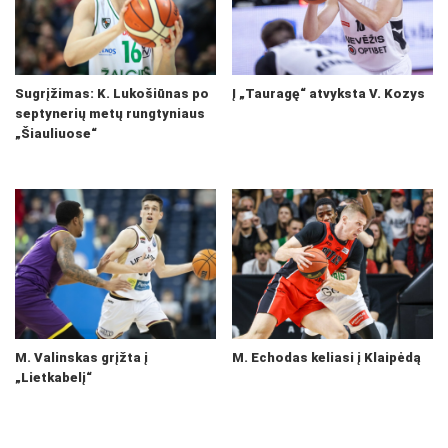
Sugrįžimas: K. Lukošiūnas po
Į „Tauragę“ atvyksta V. Kozys
septynerių metų rungtyniaus
„Šiauliuose“
M. Valinskas grįžta į
M. Echodas keliasi į Klaipėdą
„Lietkabelį“