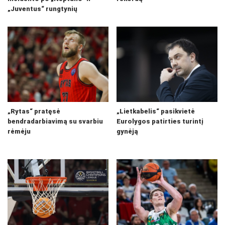
„Juventus“ rungtynių
„Rytas“ pratęsė
„Lietkabelis“ pasikvietė
bendradarbiavimą su svarbiu
Eurolygos patirties turintį
rėmėju
gynėją