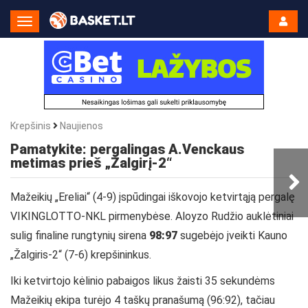
Toggle
Navigation
Krepšinis
Naujienos
Pamatykite: pergalingas A.Venckaus
metimas prieš „Žalgirį-2“
Mažeikių „Ereliai“ (4-9) įspūdingai iškovojo ketvirtąją pergalę
VIKINGLOTTO-NKL pirmenybėse
. Aloyzo Rudžio auklėtiniai
sulig finaline rungtynių sirena
98:97
sugebėjo įveikti Kauno
„Žalgiris-2“ (7-6) krepšininkus.
Iki ketvirtojo kėlinio pabaigos likus žaisti 35 sekundėms
Mažeikių ekipa turėjo 4 taškų pranašumą (96:92), tačiau