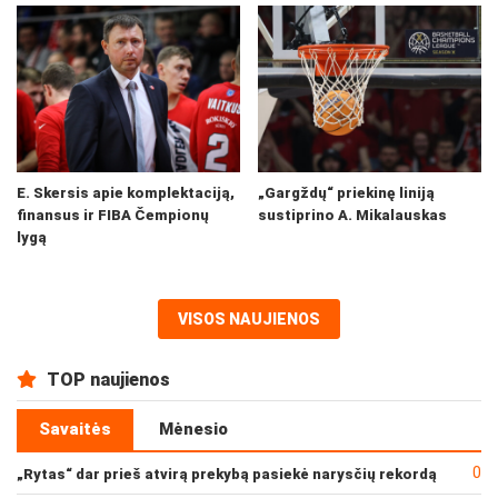
E. Skersis apie komplektaciją,
„Gargždų“ priekinę liniją
finansus ir FIBA Čempionų
sustiprino A. Mikalauskas
lygą
VISOS NAUJIENOS
TOP naujienos
Savaitės
Mėnesio
0
„Rytas“ dar prieš atvirą prekybą pasiekė narysčių rekordą