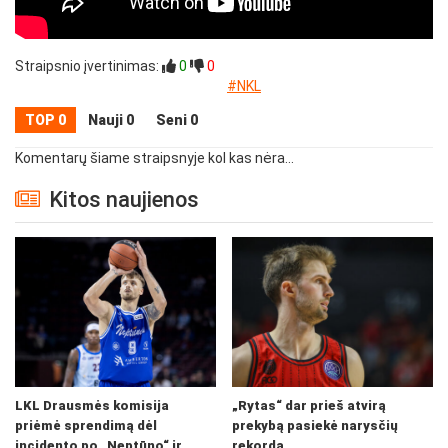
Straipsnio įvertinimas:
0
0
#NKL
TOP 0
Nauji 0
Seni 0
Komentarų šiame straipsnyje kol kas nėra...
Kitos naujienos
LKL Drausmės komisija
„Rytas“ dar prieš atvirą
priėmė sprendimą dėl
prekybą pasiekė narysčių
incidento po „Neptūno“ ir
rekordą