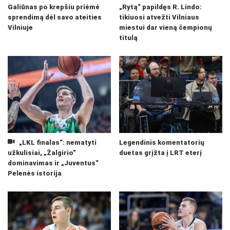
Galiūnas po krepšiu priėmė
„Rytą“ papildęs R. Lindo:
sprendimą dėl savo ateities
tikiuosi atvežti Vilniaus
Vilniuje
miestui dar vieną čempionų
titulą
„LKL finalas“: nematyti
Legendinis komentatorių
užkulisiai, „Žalgirio“
duetas grįžta į LRT eterį
dominavimas ir „Juventus“
Pelenės istorija