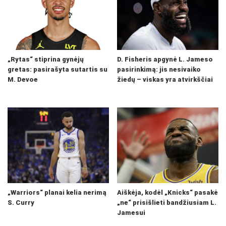
„Rytas“ stiprina gynėjų
D. Fisheris apgynė L. Jameso
gretas: pasirašyta sutartis su
pasirinkimą: jis nesivaiko
M. Devoe
žiedų – viskas yra atvirkščiai
„Warriors“ planai kelia nerimą
Aiškėja, kodėl „Knicks“ pasakė
S. Curry
„ne“ prisišlieti bandžiusiam L.
Jamesui