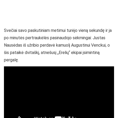
Svečiai savo paskutiniam metimui turėjo vieną sekundę ir ja
po minutės pertraukėlės pasinaudojo sėkmingai: Justas
Nausėdas iš užribio perdavė kamuolį Augustinui Venckui, o
šis pataikė dvitaškį, atnešusį „Erelių“ ekipai įsimintiną
pergalę.