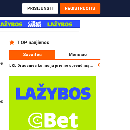
PRISIJUNGTI
REGISTRUOTIS
TOP naujienos
Savaitės
Mėnesio
se
0
LKL Drausmės komisija priėmė sprendimą dėl incidento po „Neptūno“ ir „Juventus“ rungtynių
os