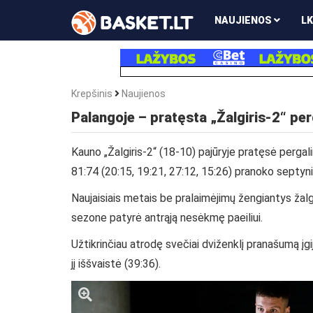
NAUJIENOS
LK
Krepšinis
Naujienos
Palangoje – pratęsta „Žalgiris-2“ perg
Kauno „Žalgiris-2“ (18-10) pajūryje pratęsė perga
81:74 (20:15, 19:21, 27:12, 15:26) pranoko septyni
Naujaisiais metais be pralaimėjimų žengiantys žalgir
sezone patyrė antrąją nesėkmę paeiliui.
Užtikrinčiau atrodę svečiai dviženklį pranašumą įgij
jį iššvaistė (39:36).