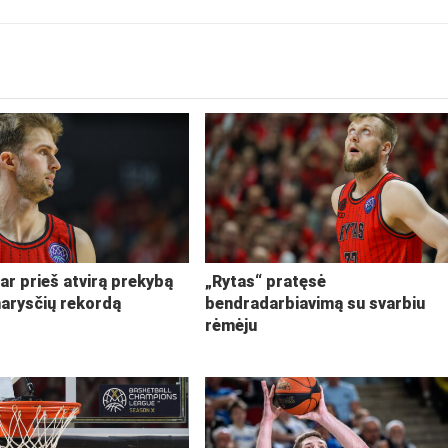
ar prieš atvirą prekybą
„Rytas“ pratęsė
narysčių rekordą
bendradarbiavimą su svarbiu
rėmėju