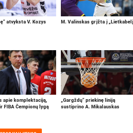
ę“ atvyksta V. Kozys
M. Valinskas grįžta į „Lietkabel
s apie komplektaciją,
„Gargždų“ priekinę liniją
ir FIBA Čempionų lygą
sustiprino A. Mikalauskas