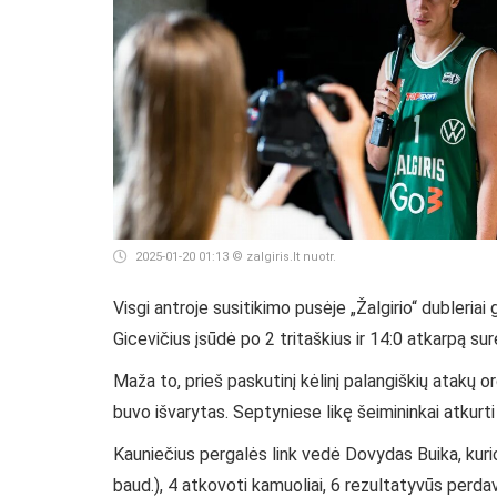
2025-01-20 01:13
© zalgiris.lt nuotr.
Visgi antroje susitikimo pusėje „Žalgirio“ dubleriai
Gicevičius įsūdė po 2 tritaškius ir 14:0 atkarpą s
Maža to, prieš paskutinį kėlinį palangiškių atakų
buvo išvarytas. Septyniese likę šeimininkai atkurt
Kauniečius pergalės link vedė Dovydas Buika, kurio
baud.), 4 atkovoti kamuoliai, 6 rezultatyvūs perda