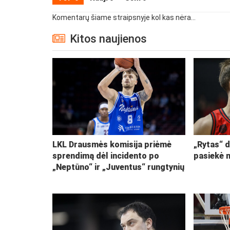
Komentarų šiame straipsnyje kol kas nėra...
Kitos naujienos
LKL Drausmės komisija priėmė
„Rytas“ d
sprendimą dėl incidento po
pasiekė 
„Neptūno“ ir „Juventus“ rungtynių