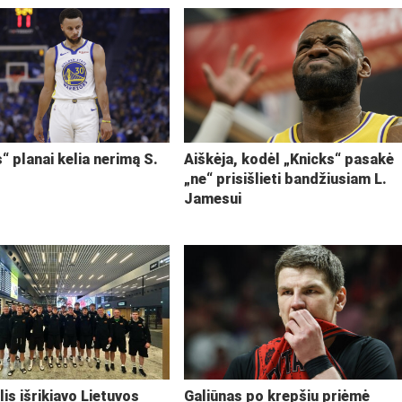
“ planai kelia nerimą S.
Aiškėja, kodėl „Knicks“ pasakė
„ne“ prisišlieti bandžiusiam L.
Jamesui
lis išrikiavo Lietuvos
Galiūnas po krepšiu priėmė