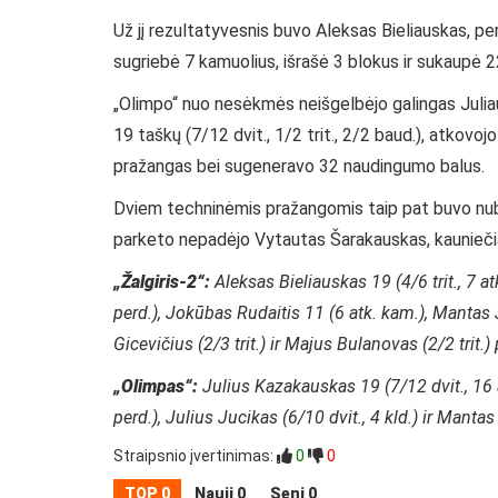
Už jį rezultatyvesnis buvo Aleksas Bieliauskas, per
sugriebė 7 kamuolius, išrašė 3 blokus ir sukaupė 
„Olimpo“ nuo nesėkmės neišgelbėjo galingas Julia
19 taškų (7/12 dvit., 1/2 trit., 2/2 baud.), atkovo
pražangas bei sugeneravo 32 naudingumo balus.
Dviem techninėmis pražangomis taip pat buvo nuba
parketo nepadėjo Vytautas Šarakauskas, kaunieč
„Žalgiris-2“:
Aleksas Bieliauskas 19 (4/6 trit., 7 at
perd.), Jokūbas Rudaitis 11 (6 atk. kam.), Mantas Ju
Gicevičius (2/3 trit.) ir Majus Bulanovas (2/2 trit.) 
„Olimpas“:
Julius Kazakauskas 19 (7/12 dvit., 16 at
perd.), Julius Jucikas (6/10 dvit., 4 kld.) ir Mantas 
Straipsnio įvertinimas:
0
0
TOP 0
Nauji 0
Seni 0