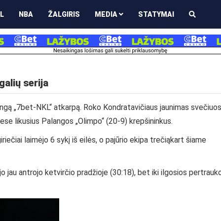
L
NBA
ŽALGIRIS
MEDIA
STATYMAI
alių serija
lingą „7bet-NKL“ atkarpą. Roko Kondratavičiaus jaunimas svečiuo
ese likusius Palangos „Olimpo“ (20-9) krepšininkus.
iečiai laimėjo 6 sykį iš eilės, o pajūrio ekipa trečiąkart šiame
o jau antrojo ketvirčio pradžioje (30:18), bet iki ilgosios pertrauk