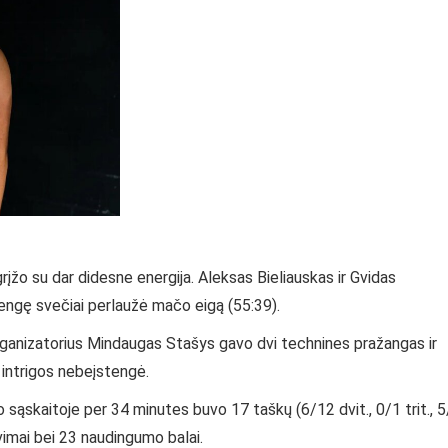
 grįžo su dar didesne energija. Aleksas Bieliauskas ir Gvidas
urengę svečiai perlaužė mačo eigą (55:39).
 organizatorius Mindaugas Stašys gavo dvi technines pražangas ir
i intrigos nebeįstengė.
 sąskaitoje per 34 minutes buvo 17 taškų (6/12 dvit., 0/1 trit., 
vimai bei 23 naudingumo balai.