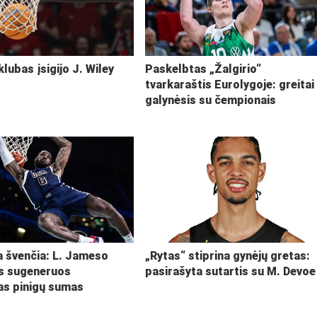
klubas įsigijo J. Wiley
Paskelbtas „Žalgirio“
tvarkaraštis Eurolygoje: greitai
galynėsis su čempionais
ja švenčia: L. Jameso
„Rytas“ stiprina gynėjų gretas:
s sugeneruos
pasirašyta sutartis su M. Devoe
kas pinigų sumas