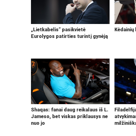
„Lietkabelis“ pasikvietė
Kėdainių 
Eurolygos patirties turintį gynėją
Shaqas: fanai daug reikalaus iš L.
Filadelfi
Jameso, bet viskas priklausys ne
atvykima
nuo jo
milžiniš