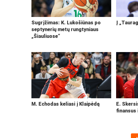
Sugrįžimas: K. Lukošiūnas po
Į „Taurag
septynerių metų rungtyniaus
„Šiauliuose“
M. Echodas keliasi į Klaipėdą
E. Skersi
finansus 