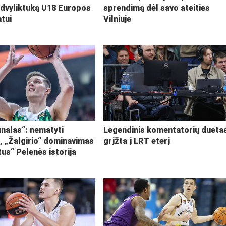
 dvyliktuką U18 Europos
sprendimą dėl savo ateities
tui
Vilniuje
inalas“: nematyti
Legendinis komentatorių dueta
i, „Žalgirio“ dominavimas
grįžta į LRT eterį
tus“ Pelenės istorija