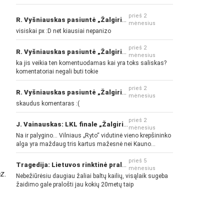
prieš 2
R. Vyšniauskas pasiuntė „Žalgirio“ ir kitų klubų fanus
mėnesius
visiskai px :D net kiausiai nepanizo
prieš 2
R. Vyšniauskas pasiuntė „Žalgirio“ ir kitų klubų fanus
mėnesius
ka jis veikia ten komentuodamas kai yra toks saliskas?
komentatoriai negali buti tokie
prieš 2
R. Vyšniauskas pasiuntė „Žalgirio“ ir kitų klubų fanus
mėnesius
skaudus komentaras :(
prieš 2
J. Vainauskas: LKL finale „Žalgiris“ norės pažeminti „Rytą“
mėnesius
Na ir palygino... Vilniaus „Ryto“ vidutinė vieno krepšininko
alga yra maždaug tris kartus mažesnė nei Kauno
„Žalgirio“... Mokama už sugebėjimus... Nėra pinigų - nėra
gerų žaidėjų...
prieš 5
Tragedija: Lietuvos rinktinė pralaimėjo Islandijai
mėnesius
z.
Nebežiūrėsiu daugiau žaliai baltų kailių, visąlaik sugeba
žaidimo gale pralošti jau kokių 20metų taip