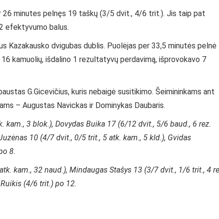
 26 minutes pelnęs 19 taškų (3/5 dvit., 4/6 trit.). Jis taip pat
22 efektyvumo balus.
us Kazakausko dvigubas dublis. Puolėjas per 33,5 minutės pelnė
jo 16 kamuolių, išdalino 1 rezultatyvų perdavimą, išprovokavo 7
ustas G.Gicevičius, kuris nebaigė susitikimo. Šeimininkams ant
iams – Augustas Navickas ir Dominykas Daubaris.
k. kam., 3 blok.), Dovydas Buika 17 (6/12 dvit., 5/6 baud., 6 rez.
zėnas 10 (4/7 dvit., 0/5 trit., 5 atk. kam., 5 kld.), Gvidas
po 8.
k. kam., 32 naud.), Mindaugas Stašys 13 (3/7 dvit., 1/6 trit., 4 re
Ruikis (4/6 trit.) po 12.