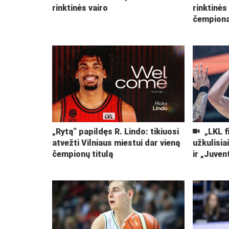
rinktinės vairo
rinktinės
čempiona
„Rytą“ papildęs R. Lindo: tikiuosi
„LKL f
atvežti Vilniaus miestui dar vieną
užkulisia
čempionų titulą
ir „Juven