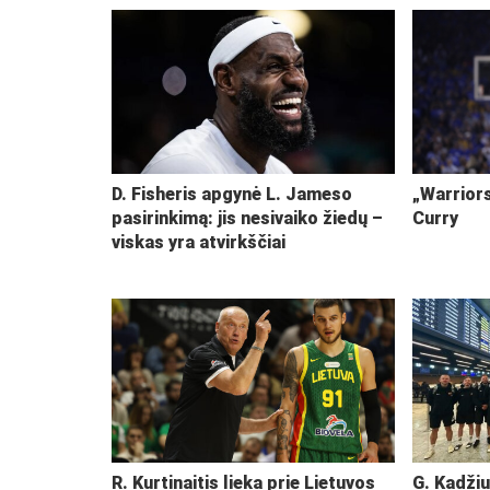
D. Fisheris apgynė L. Jameso
„Warriors
pasirinkimą: jis nesivaiko žiedų –
Curry
viskas yra atvirkščiai
R. Kurtinaitis lieka prie Lietuvos
G. Kadžiu