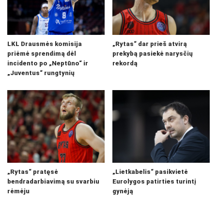
LKL Drausmės komisija
„Rytas“ dar prieš atvirą
priėmė sprendimą dėl
prekybą pasiekė narysčių
incidento po „Neptūno“ ir
rekordą
„Juventus“ rungtynių
„Rytas“ pratęsė
„Lietkabelis“ pasikvietė
bendradarbiavimą su svarbiu
Eurolygos patirties turintį
rėmėju
gynėją