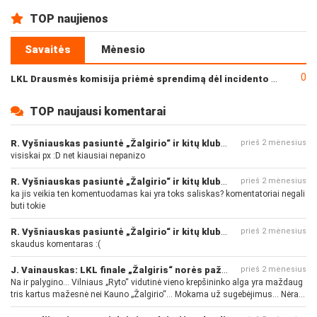
TOP naujienos
Savaitės
Mėnesio
0
LKL Drausmės komisija priėmė sprendimą dėl incidento po „Neptūno“ ir „Juventus“ rungtynių
TOP naujausi komentarai
R. Vyšniauskas pasiuntė „Žalgirio“ ir kitų klubų fanus
prieš 2 mėnesius
visiskai px :D net kiausiai nepanizo
R. Vyšniauskas pasiuntė „Žalgirio“ ir kitų klubų fanus
prieš 2 mėnesius
ka jis veikia ten komentuodamas kai yra toks saliskas? komentatoriai negali
buti tokie
R. Vyšniauskas pasiuntė „Žalgirio“ ir kitų klubų fanus
prieš 2 mėnesius
skaudus komentaras :(
J. Vainauskas: LKL finale „Žalgiris“ norės pažeminti „Rytą“
prieš 2 mėnesius
Na ir palygino... Vilniaus „Ryto“ vidutinė vieno krepšininko alga yra maždaug
tris kartus mažesnė nei Kauno „Žalgirio“... Mokama už sugebėjimus... Nėra
pinigų - nėra gerų žaidėjų...