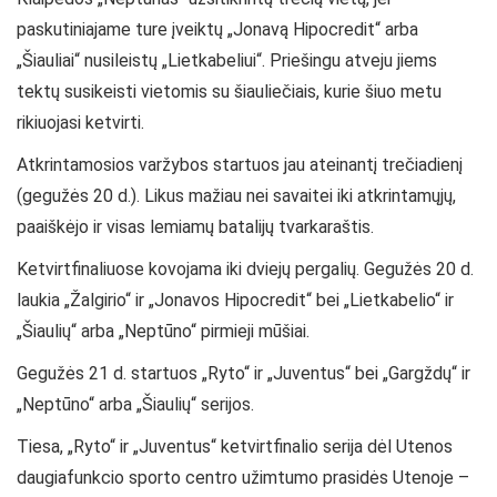
paskutiniajame ture įveiktų „Jonavą Hipocredit“ arba
„Šiauliai“ nusileistų „Lietkabeliui“. Priešingu atveju jiems
tektų susikeisti vietomis su šiauliečiais, kurie šiuo metu
rikiuojasi ketvirti.
Atkrintamosios varžybos startuos jau ateinantį trečiadienį
(gegužės 20 d.). Likus mažiau nei savaitei iki atkrintamųjų,
paaiškėjo ir visas lemiamų batalijų tvarkaraštis.
Ketvirtfinaliuose kovojama iki dviejų pergalių. Gegužės 20 d.
laukia „Žalgirio“ ir „Jonavos Hipocredit“ bei „Lietkabelio“ ir
„Šiaulių“ arba „Neptūno“ pirmieji mūšiai.
Gegužės 21 d. startuos „Ryto“ ir „Juventus“ bei „Gargždų“ ir
„Neptūno“ arba „Šiaulių“ serijos.
Tiesa, „Ryto“ ir „Juventus“ ketvirtfinalio serija dėl Utenos
daugiafunkcio sporto centro užimtumo prasidės Utenoje –