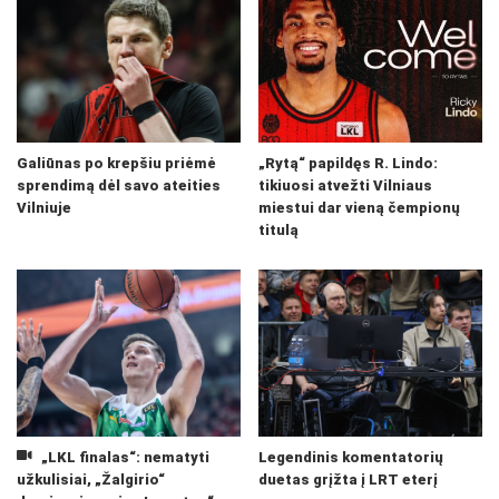
Galiūnas po krepšiu priėmė
„Rytą“ papildęs R. Lindo:
sprendimą dėl savo ateities
tikiuosi atvežti Vilniaus
Vilniuje
miestui dar vieną čempionų
titulą
„LKL finalas“: nematyti
Legendinis komentatorių
užkulisiai, „Žalgirio“
duetas grįžta į LRT eterį