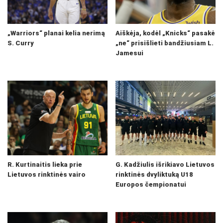
„Warriors“ planai kelia nerimą
Aiškėja, kodėl „Knicks“ pasakė
S. Curry
„ne“ prisišlieti bandžiusiam L.
Jamesui
R. Kurtinaitis lieka prie
G. Kadžiulis išrikiavo Lietuvos
Lietuvos rinktinės vairo
rinktinės dvyliktuką U18
Europos čempionatui