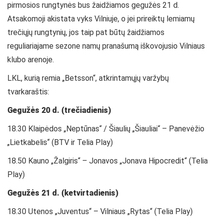
pirmosios rungtynės bus žaidžiamos gegužės 21 d.
Atsakomoji akistata vyks Vilniuje, o jei prireiktų lemiamų
trečiųjų rungtynių, jos taip pat būtų žaidžiamos
reguliariajame sezone namų pranašumą iškovojusio Vilniaus
klubo arenoje.
LKL, kurią remia „Betsson“, atkrintamųjų varžybų
tvarkaraštis:
Gegužės 20 d. (trečiadienis)
18.30 Klaipėdos „Neptūnas“ / Šiaulių „Šiauliai“ – Panevėžio
„Lietkabelis“ (BTV ir Telia Play)
18.50 Kauno „Žalgiris“ – Jonavos „Jonava Hipocredit“ (Telia
Play)
Gegužės 21 d. (ketvirtadienis)
18.30 Utenos „Juventus“ – Vilniaus „Rytas“ (Telia Play)