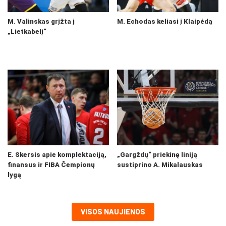
M. Valinskas grįžta į
M. Echodas keliasi į Klaipėdą
„Lietkabelį“
E. Skersis apie komplektaciją,
„Gargždų“ priekinę liniją
finansus ir FIBA Čempionų
sustiprino A. Mikalauskas
lygą
VISOS NAUJIENOS