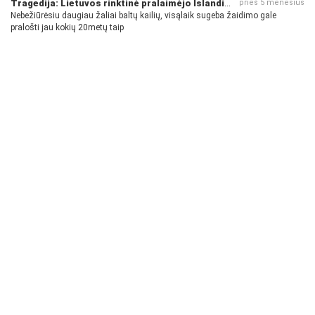
Tragedija: Lietuvos rinktinė pralaimėjo Islandijai
prieš 5 mėnesius
Nebežiūrėsiu daugiau žaliai baltų kailių, visąlaik sugeba žaidimo gale
pralošti jau kokių 20metų taip