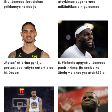
iš L. Jameso, bet viskas
atvykimas sugeneruos
priklausys ne nuo jo
milžiniškas pinigų sumas
„Rytas“ stiprina gynėjų
D. Fisheris apgynė L. Jameso
gretas: pasirašyta sutartis su
pasirinkimą: jis nesivaiko
M. Devoe
žiedų – viskas yra atvirkščiai