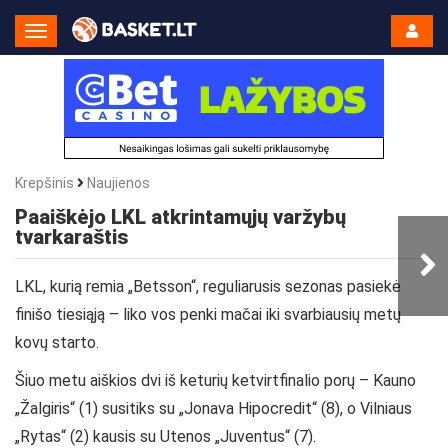
Toggle
Navigation
Krepšinis
Naujienos
Paaiškėjo LKL atkrintamųjų varžybų
tvarkaraštis
LKL, kurią remia „Betsson“, reguliarusis sezonas pasiekė
finišo tiesiąją – liko vos penki mačai iki svarbiausių metų
kovų starto.
Šiuo metu aiškios dvi iš keturių ketvirtfinalio porų – Kauno
„Žalgiris“ (1) susitiks su „Jonava Hipocredit“ (8), o Vilniaus
„Rytas“ (2) kausis su Utenos „Juventus“ (7).