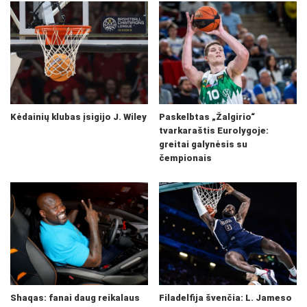
Kėdainių klubas įsigijo J. Wiley
Paskelbtas „Žalgirio“
tvarkaraštis Eurolygoje:
greitai galynėsis su
čempionais
Shaqas: fanai daug reikalaus
Filadelfija švenčia: L. Jameso