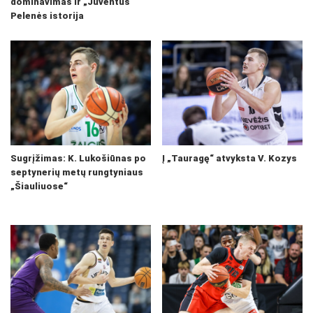
dominavimas ir „Juventus“
Pelenės istorija
Sugrįžimas: K. Lukošiūnas po
Į „Tauragę“ atvyksta V. Kozys
septynerių metų rungtyniaus
„Šiauliuose“