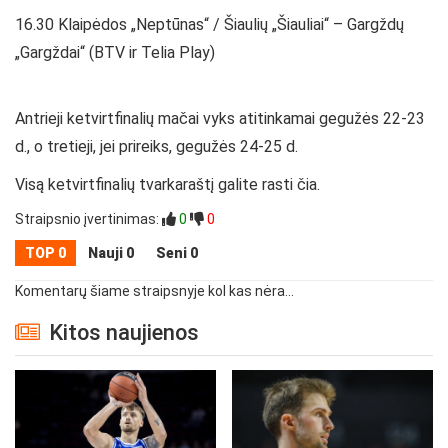
16.30 Klaipėdos „Neptūnas“ / Šiaulių „Šiauliai“ – Gargždų
„Gargždai“ (BTV ir Telia Play)
Antrieji ketvirtfinalių mačai vyks atitinkamai gegužės 22-23
d., o tretieji, jei prireiks, gegužės 24-25 d.
Visą ketvirtfinalių tvarkaraštį galite rasti čia.
Straipsnio įvertinimas:
0
0
TOP 0
Nauji 0
Seni 0
Komentarų šiame straipsnyje kol kas nėra...
Kitos naujienos