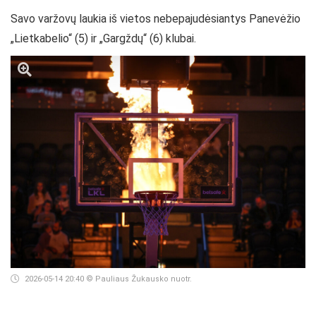
Savo varžovų laukia iš vietos nebepajudėsiantys Panevėžio
„Lietkabelio“ (5) ir „Gargždų“ (6) klubai.
2026-05-14 20:40
© Pauliaus Žukausko nuotr.