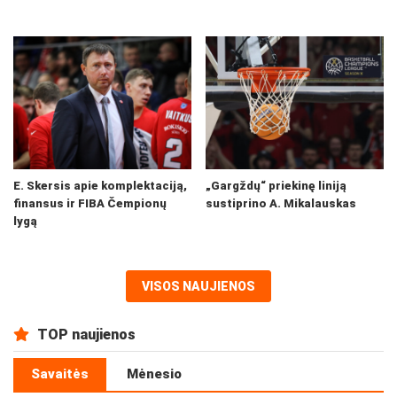
E. Skersis apie komplektaciją,
„Gargždų“ priekinę liniją
finansus ir FIBA Čempionų
sustiprino A. Mikalauskas
lygą
VISOS NAUJIENOS
TOP naujienos
Savaitės
Mėnesio