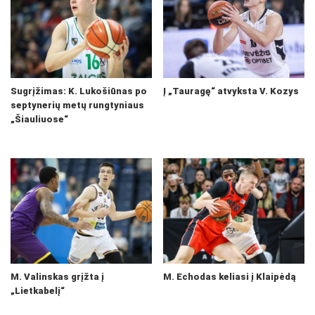
Sugrįžimas: K. Lukošiūnas po
Į „Tauragę“ atvyksta V. Kozys
septynerių metų rungtyniaus
„Šiauliuose“
M. Valinskas grįžta į
M. Echodas keliasi į Klaipėdą
„Lietkabelį“