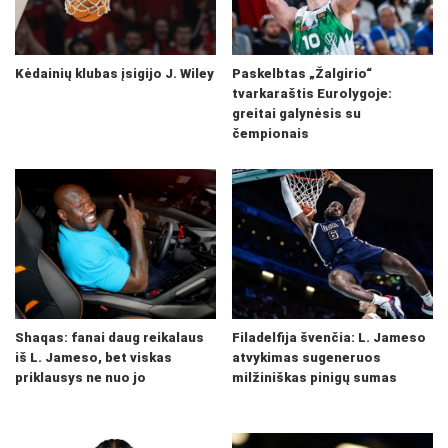
Kėdainių klubas įsigijo J. Wiley
Paskelbtas „Žalgirio“
tvarkaraštis Eurolygoje:
greitai galynėsis su
čempionais
Shaqas: fanai daug reikalaus
Filadelfija švenčia: L. Jameso
iš L. Jameso, bet viskas
atvykimas sugeneruos
priklausys ne nuo jo
milžiniškas pinigų sumas