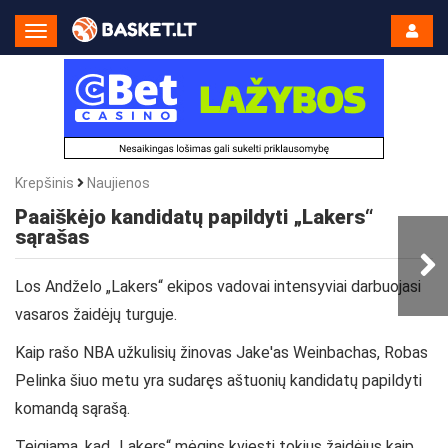
Toggle
Navigation
Krepšinis
Naujienos
Paaiškėjo kandidatų papildyti „Lakers“
sąrašas
Los Andželo „Lakers“ ekipos vadovai intensyviai darbuojasi
vasaros žaidėjų turguje.
Kaip rašo NBA užkulisių žinovas Jake'as Weinbachas, Robas
Pelinka šiuo metu yra sudaręs aštuonių kandidatų papildyti
komandą sąrašą.
Teigiama, kad „Lakers“ mėgins kviesti tokius žaidėjus kaip