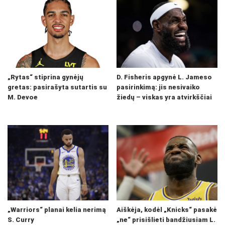
„Rytas“ stiprina gynėjų
D. Fisheris apgynė L. Jameso
gretas: pasirašyta sutartis su
pasirinkimą: jis nesivaiko
M. Devoe
žiedų – viskas yra atvirkščiai
„Warriors“ planai kelia nerimą
Aiškėja, kodėl „Knicks“ pasakė
S. Curry
„ne“ prisišlieti bandžiusiam L.