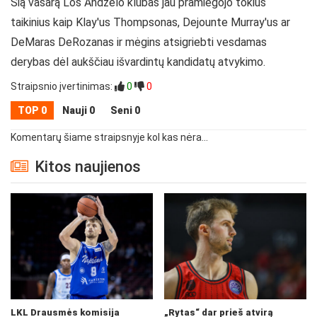
Šią vasarą Los Andželo klubas jau pramiegojo tokius
taikinius kaip Klay'us Thompsonas, Dejounte Murray'us ar
DeMaras DeRozanas ir mėgins atsigriebti vesdamas
derybas dėl aukščiau išvardintų kandidatų atvykimo.
Straipsnio įvertinimas:
0
0
TOP 0
Nauji 0
Seni 0
Komentarų šiame straipsnyje kol kas nėra...
Kitos naujienos
LKL Drausmės komisija
„Rytas“ dar prieš atvirą