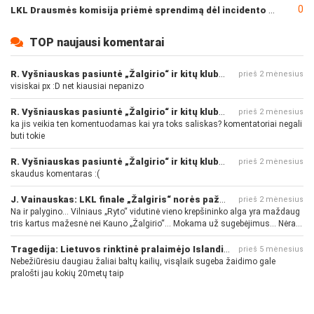
0
LKL Drausmės komisija priėmė sprendimą dėl incidento po „Neptūno“ ir „Juventus“ rungtynių
TOP naujausi komentarai
R. Vyšniauskas pasiuntė „Žalgirio“ ir kitų klubų fanus
prieš 2 mėnesius
visiskai px :D net kiausiai nepanizo
R. Vyšniauskas pasiuntė „Žalgirio“ ir kitų klubų fanus
prieš 2 mėnesius
ka jis veikia ten komentuodamas kai yra toks saliskas? komentatoriai negali
buti tokie
R. Vyšniauskas pasiuntė „Žalgirio“ ir kitų klubų fanus
prieš 2 mėnesius
skaudus komentaras :(
J. Vainauskas: LKL finale „Žalgiris“ norės pažeminti „Rytą“
prieš 2 mėnesius
Na ir palygino... Vilniaus „Ryto“ vidutinė vieno krepšininko alga yra maždaug
tris kartus mažesnė nei Kauno „Žalgirio“... Mokama už sugebėjimus... Nėra
pinigų - nėra gerų žaidėjų...
Tragedija: Lietuvos rinktinė pralaimėjo Islandijai
prieš 5 mėnesius
Nebežiūrėsiu daugiau žaliai baltų kailių, visąlaik sugeba žaidimo gale
pralošti jau kokių 20metų taip