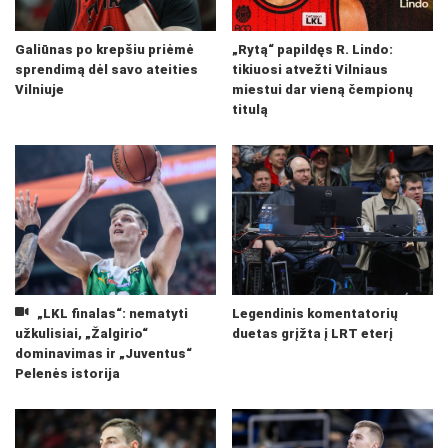
Galiūnas po krepšiu priėmė
„Rytą“ papildęs R. Lindo:
sprendimą dėl savo ateities
tikiuosi atvežti Vilniaus
Vilniuje
miestui dar vieną čempionų
titulą
„LKL finalas“: nematyti
Legendinis komentatorių
užkulisiai, „Žalgirio“
duetas grįžta į LRT eterį
dominavimas ir „Juventus“
Pelenės istorija