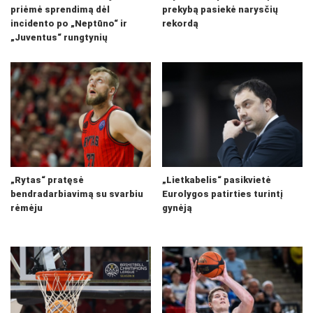
priėmė sprendimą dėl
prekybą pasiekė narysčių
incidento po „Neptūno“ ir
rekordą
„Juventus“ rungtynių
„Rytas“ pratęsė
„Lietkabelis“ pasikvietė
bendradarbiavimą su svarbiu
Eurolygos patirties turintį
rėmėju
gynėją