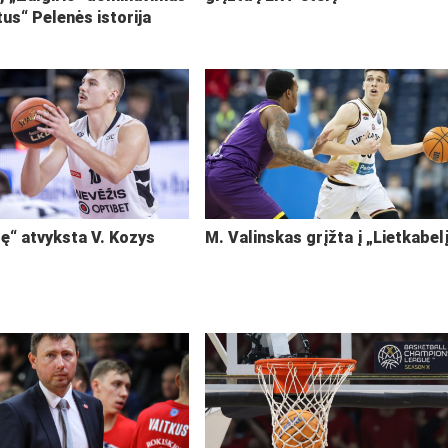
tus“ Pelenės istorija
ę“ atvyksta V. Kozys
M. Valinskas grįžta į „Lietkabel