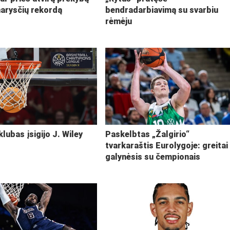
narysčių rekordą
bendradarbiavimą su svarbiu
rėmėju
klubas įsigijo J. Wiley
Paskelbtas „Žalgirio“
tvarkaraštis Eurolygoje: greitai
galynėsis su čempionais