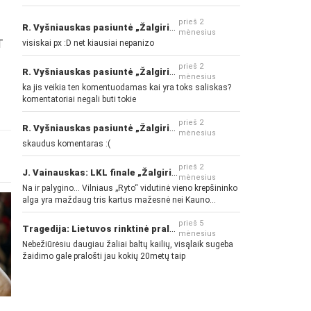
prieš 2
R. Vyšniauskas pasiuntė „Žalgirio“ ir kitų klubų fanus
mėnesius
T
visiskai px :D net kiausiai nepanizo
prieš 2
R. Vyšniauskas pasiuntė „Žalgirio“ ir kitų klubų fanus
mėnesius
ka jis veikia ten komentuodamas kai yra toks saliskas?
komentatoriai negali buti tokie
prieš 2
R. Vyšniauskas pasiuntė „Žalgirio“ ir kitų klubų fanus
mėnesius
skaudus komentaras :(
prieš 2
J. Vainauskas: LKL finale „Žalgiris“ norės pažeminti „Rytą“
mėnesius
Na ir palygino... Vilniaus „Ryto“ vidutinė vieno krepšininko
alga yra maždaug tris kartus mažesnė nei Kauno
„Žalgirio“... Mokama už sugebėjimus... Nėra pinigų - nėra
gerų žaidėjų...
prieš 5
Tragedija: Lietuvos rinktinė pralaimėjo Islandijai
mėnesius
Nebežiūrėsiu daugiau žaliai baltų kailių, visąlaik sugeba
žaidimo gale pralošti jau kokių 20metų taip