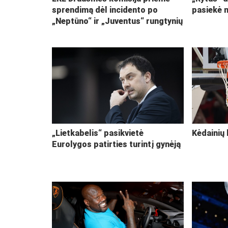
sprendimą dėl incidento po
pasiekė 
„Neptūno“ ir „Juventus“ rungtynių
„Lietkabelis“ pasikvietė
Kėdainių 
Eurolygos patirties turintį gynėją