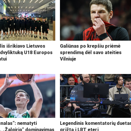
lis išrikiavo Lietuvos
Galiūnas po krepšiu priėmė
 dvyliktuką U18 Europos
sprendimą dėl savo ateities
tui
Vilniuje
inalas“: nematyti
Legendinis komentatorių dueta
i, „Žalgirio“ dominavimas
grįžta į LRT eterį