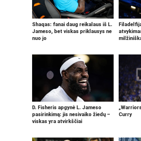
Shaqas: fanai daug reikalaus iš L.
Filadelfi
Jameso, bet viskas priklausys ne
atvykima
nuo jo
milžiniš
D. Fisheris apgynė L. Jameso
„Warriors
pasirinkimą: jis nesivaiko žiedų –
Curry
viskas yra atvirkščiai