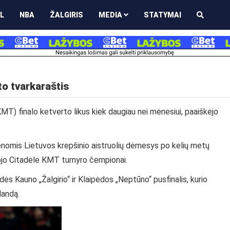
L
NBA
ŽALGIRIS
MEDIA
STATYMAI
to tvarkaraštis
MT) finalo ketverto likus kiek daugiau nei mėnesiui, paaiškėjo
enomis Lietuvos krepšinio aistruolių dėmesys po kelių metų
1-ojo Citadele KMT turnyro čempionai.
ės Kauno „Žalgirio“ ir Klaipėdos „Neptūno“ pusfinalis, kurio
landą.