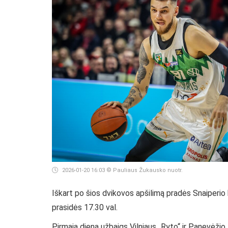
2026-01-20 16:03
© Pauliaus Žukausko nuotr.
Iškart po šios dvikovos apšilimą pradės Snaiperio k
prasidės 17.30 val.
Pirmąją dieną užbaigs Vilniaus „Ryto“ ir Panevėžio „