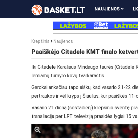
NAUJIENOS
LK
Krepšinis
Naujienos
Paaiškėjo Citadele KMT finalo ketver
Iki Citadele Karaliaus Mindaugo taurės (Citadele K
lemiamų turnyro kovų tvarkaraštis.
Gerokai anksčiau tapo aišku, kad vasario 21-22 di
pertraukos ir vėl kryps į Šiaulius, kur paaiškės 1
Vasario 21 dieną (šeštadienį) krepšinio šventę prad
transliacija per LRT televiziją prasidės lygiai 15 va