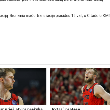
aciją. Bronzinio mačo transliacija prasidės 15 val., o Citadele KM
ar prieš atvirą prekybą
„Rytas“ pratęsė