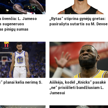
ja švenčia: L. Jameso
„Rytas“ stiprina gynėjų gretas:
s sugeneruos
pasirašyta sutartis su M. Devoe
kas pinigų sumas
“ planai kelia nerimą S.
Aiškėja, kodėl „Knicks“ pasakė
„ne“ prisišlieti bandžiusiam L.
Jamesui