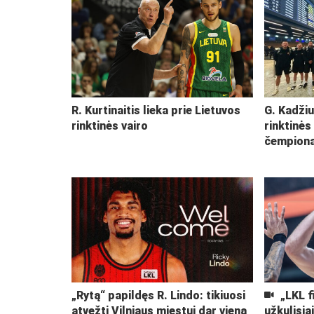
R. Kurtinaitis lieka prie Lietuvos
G. Kadžiu
rinktinės vairo
rinktinės
čempiona
„Rytą“ papildęs R. Lindo: tikiuosi
„LKL f
atvežti Vilniaus miestui dar vieną
užkulisia