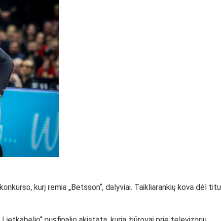
onkurso, kurį remia „Betsson“, dalyviai. Taikliarankių kova dėl titu
Lietkabelio“ pusfinalio akistata, kurią žiūrovai prie televizorių