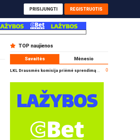
PRISIJUNGTI
REGISTRUOTIS
TOP naujienos
Savaitės
Mėnesio
0
LKL Drausmės komisija priėmė sprendimą dėl incidento po „Neptūno“ ir „Juventus“ rungtynių