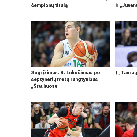
čempionų titulą
ir „Juven
Sugrįžimas: K. Lukošiūnas po
Į „Taurag
septynerių metų rungtyniaus
„Šiauliuose“