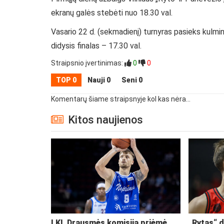
ekranų galės stebėti nuo 18.30 val.
Vasario 22 d. (sekmadienį) turnyras pasieks kulmin
didysis finalas – 17.30 val.
Straipsnio įvertinimas:
0
0
TOP 0
Nauji 0
Seni 0
Komentarų šiame straipsnyje kol kas nėra...
Kitos naujienos
LKL Drausmės komisija priėmė
„Rytas“ d