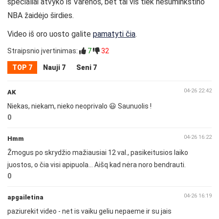
specialiai atvyko iš Varėnos, bet tai vis tiek nesuminkštino
NBA žaidėjo širdies.
Video iš oro uosto galite
pamatyti čia
.
Straipsnio įvertinimas:
7
32
TOP 7
Nauji 7
Seni 7
04-26 22:42
AK
Niekas, niekam, nieko neoprivalo 😃 Saunuolis !
0
04-26 16:22
Hmm
Žmogus po skrydžio mažiausiai 12 val., pasikeitusios laiko
juostos, o čia visi apipuola... Aišq kad nėra noro bendrauti.
0
04-26 16:19
apgailetina
paziurekit video - net is vaiku geliu nepaeme ir su jais