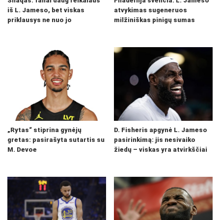
Shaqas: fanai daug reikalaus
Filadelfija švenčia: L. Jameso
iš L. Jameso, bet viskas
atvykimas sugeneruos
priklausys ne nuo jo
milžiniškas pinigų sumas
„Rytas“ stiprina gynėjų
D. Fisheris apgynė L. Jameso
gretas: pasirašyta sutartis su
pasirinkimą: jis nesivaiko
M. Devoe
žiedų – viskas yra atvirkščiai