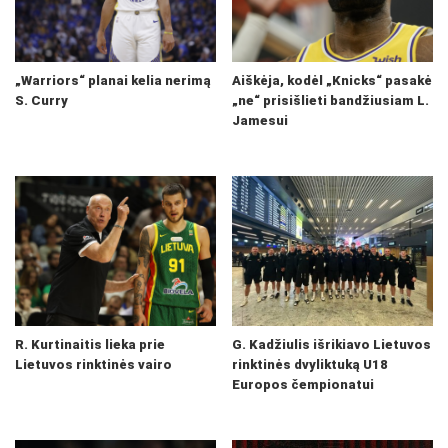
„Warriors“ planai kelia nerimą
Aiškėja, kodėl „Knicks“ pasakė
S. Curry
„ne“ prisišlieti bandžiusiam L.
Jamesui
R. Kurtinaitis lieka prie
G. Kadžiulis išrikiavo Lietuvos
Lietuvos rinktinės vairo
rinktinės dvyliktuką U18
Europos čempionatui