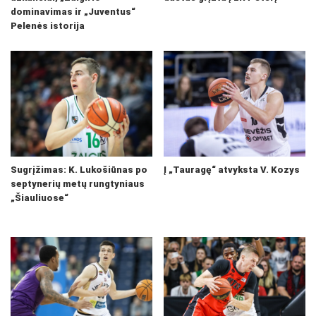
dominavimas ir „Juventus“
Pelenės istorija
Sugrįžimas: K. Lukošiūnas po
Į „Tauragę“ atvyksta V. Kozys
septynerių metų rungtyniaus
„Šiauliuose“