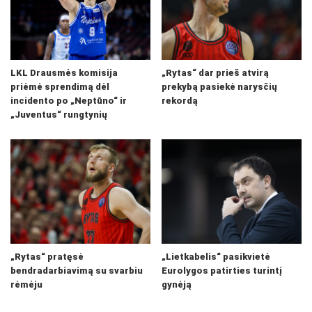
LKL Drausmės komisija
„Rytas“ dar prieš atvirą
priėmė sprendimą dėl
prekybą pasiekė narysčių
incidento po „Neptūno“ ir
rekordą
„Juventus“ rungtynių
„Rytas“ pratęsė
„Lietkabelis“ pasikvietė
bendradarbiavimą su svarbiu
Eurolygos patirties turintį
rėmėju
gynėją