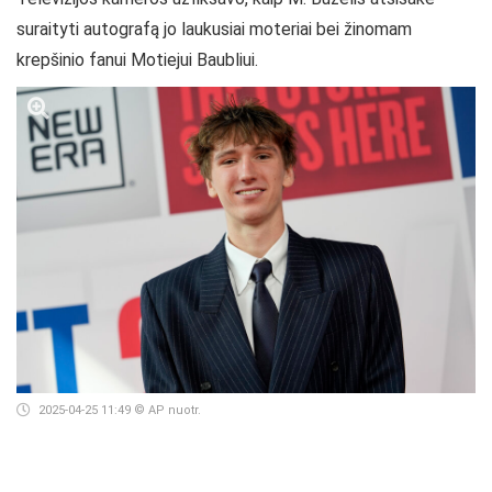
suraityti autografą jo laukusiai moteriai bei žinomam
krepšinio fanui Motiejui Baubliui.
2025-04-25 11:49
© AP nuotr.