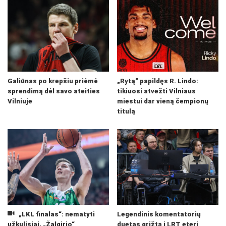
Galiūnas po krepšiu priėmė
„Rytą“ papildęs R. Lindo:
sprendimą dėl savo ateities
tikiuosi atvežti Vilniaus
Vilniuje
miestui dar vieną čempionų
titulą
„LKL finalas“: nematyti
Legendinis komentatorių
užkulisiai, „Žalgirio“
duetas grįžta į LRT eterį