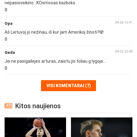
nepasisveikino...KOsmosas kazkoks
0
04-26 15:41
Opa
Aš Lietuvoj jo nežinau, iš kur jam Amerikoj žinoti?🫣
0
04-25 22:48
Geda
Jei ne pasigailejes arturas, zaistu jis toliau g lygoje...
0
VISI KOMENTARAI (7)
Kitos naujienos