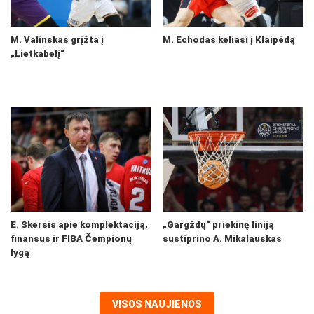
M. Valinskas grįžta į
M. Echodas keliasi į Klaipėdą
„Lietkabelį“
E. Skersis apie komplektaciją,
„Gargždų“ priekinę liniją
finansus ir FIBA Čempionų
sustiprino A. Mikalauskas
lygą
VISOS NAUJIENOS