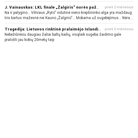
J. Vainauskas: LKL finale „Žalgiris“ norės pažeminti „Rytą“
prieš 2 mėnesius
Na ir palygino... Vilniaus „Ryto“ vidutinė vieno krepšininko alga yra maždaug
tris kartus mažesnė nei Kauno „Žalgirio“... Mokama už sugebėjimus... Nėra
pinigų - nėra gerų žaidėjų...
Tragedija: Lietuvos rinktinė pralaimėjo Islandijai
prieš 5 mėnesius
Nebežiūrėsiu daugiau žaliai baltų kailių, visąlaik sugeba žaidimo gale
pralošti jau kokių 20metų taip