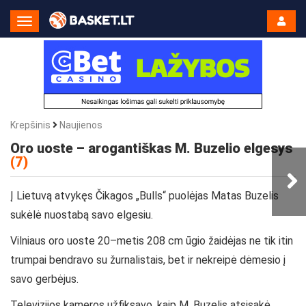
Toggle
Navigation
Krepšinis
Naujienos
Oro uoste – arogantiškas M. Buzelio elgesys
(7)
Į Lietuvą atvykęs Čikagos „Bulls“ puolėjas Matas Buzelis
sukėlė nuostabą savo elgesiu.
Vilniaus oro uoste 20–metis 208 cm ūgio žaidėjas ne tik itin
trumpai bendravo su žurnalistais, bet ir nekreipė dėmesio į
savo gerbėjus.
Televizijos kameros užfiksavo, kaip M. Buzelis atsisakė