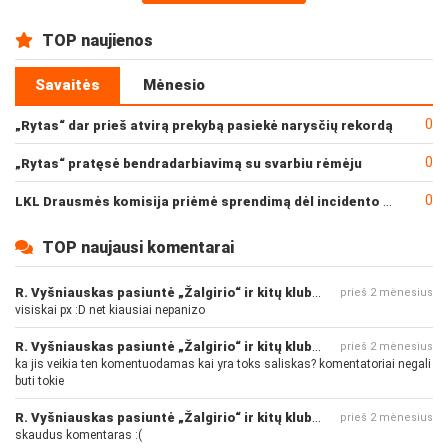
TOP naujienos
Savaitės
Mėnesio
0
„Rytas“ dar prieš atvirą prekybą pasiekė narysčių rekordą
0
„Rytas“ pratęsė bendradarbiavimą su svarbiu rėmėju
0
LKL Drausmės komisija priėmė sprendimą dėl incidento po „Neptūno“ ir „Juventus“ rungtynių
TOP naujausi komentarai
R. Vyšniauskas pasiuntė „Žalgirio“ ir kitų klubų fanus
prieš 2 mėnesius
visiskai px :D net kiausiai nepanizo
R. Vyšniauskas pasiuntė „Žalgirio“ ir kitų klubų fanus
prieš 2 mėnesius
ka jis veikia ten komentuodamas kai yra toks saliskas? komentatoriai negali
buti tokie
R. Vyšniauskas pasiuntė „Žalgirio“ ir kitų klubų fanus
prieš 2 mėnesius
skaudus komentaras :(