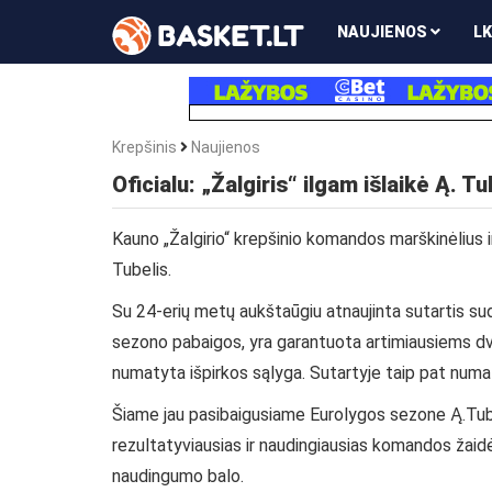
NAUJIENOS
LK
Krepšinis
Naujienos
Oficialu: „Žalgiris“ ilgam išlaikė Ą. Tu
Kauno „Žalgirio“ krepšinio komandos marškinėlius i
Tubelis.
Su 24-erių metų aukštaūgiu atnaujinta sutartis su
sezono pabaigos, yra garantuota artimiausiems dv
numatyta išpirkos sąlyga. Sutartyje taip pat numa
Šiame jau pasibaigusiame Eurolygos sezone Ą.Tubeli
rezultatyviausias ir naudingiausias komandos žaidė
naudingumo balo.