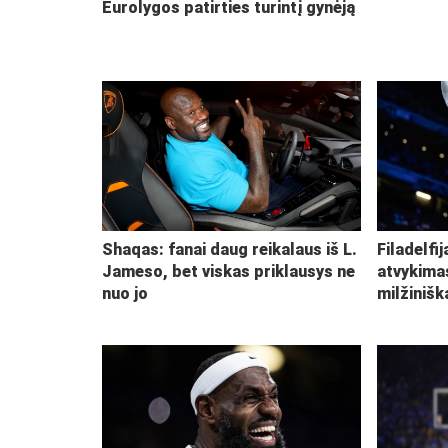
Eurolygos patirties turintį gynėją
Shaqas: fanai daug reikalaus iš L.
Filadelfi
Jameso, bet viskas priklausys ne
atvykima
nuo jo
milžiniš