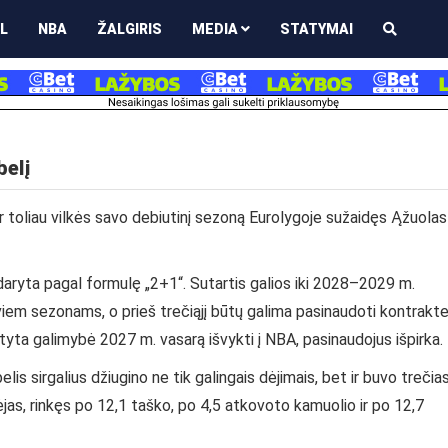
L
NBA
ŽALGIRIS
MEDIA
STATYMAI
belį
r toliau vilkės savo debiutinį sezoną Eurolygoje sužaidęs Ąžuolas
daryta pagal formulę „2+1“. Sutartis galios iki 2028–2029 m.
iem sezonams, o prieš trečiąjį būtų galima pasinaudoti kontrakt
tyta galimybė 2027 m. vasarą išvykti į NBA, pasinaudojus išpirka.
s sirgalius džiugino ne tik galingais dėjimais, bet ir buvo trečia
jas, rinkęs po 12,1 taško, po 4,5 atkovoto kamuolio ir po 12,7