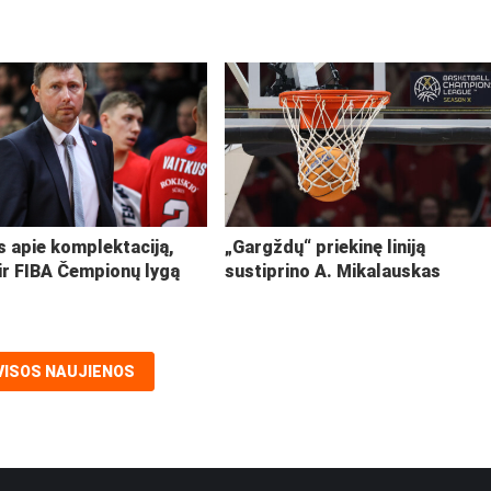
s apie komplektaciją,
„Gargždų“ priekinę liniją
ir FIBA Čempionų lygą
sustiprino A. Mikalauskas
VISOS NAUJIENOS