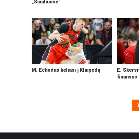
„Šiauliuose“
M. Echodas keliasi į Klaipėdą
E. Skersi
finansus 