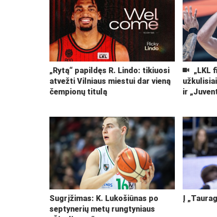
„Rytą“ papildęs R. Lindo: tikiuosi
„LKL f
atvežti Vilniaus miestui dar vieną
užkulisia
čempionų titulą
ir „Juven
Sugrįžimas: K. Lukošiūnas po
Į „Taurag
septynerių metų rungtyniaus