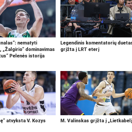
inalas“: nematyti
Legendinis komentatorių dueta
i, „Žalgirio“ dominavimas
grįžta į LRT eterį
tus“ Pelenės istorija
ę“ atvyksta V. Kozys
M. Valinskas grįžta į „Lietkabel