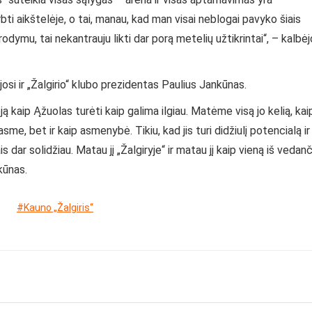
dirbti aikštelėje, o tai, manau, kad man visai neblogai pavyko šiais
dymu, tai nekantrauju likti dar porą metelių užtikrintai“, – kalbėj
ijosi ir „Žalgirio“ klubo prezidentas Paulius Jankūnas.
ą kaip Ąžuolas turėti kaip galima ilgiau. Matėme visą jo kelią, kai
me, bet ir kaip asmenybė. Tikiu, kad jis turi didžiulį potencialą ir
s dar solidžiau. Matau jį „Žalgiryje“ ir matau jį kaip vieną iš vedanč
kūnas.
#Kauno „Žalgiris“