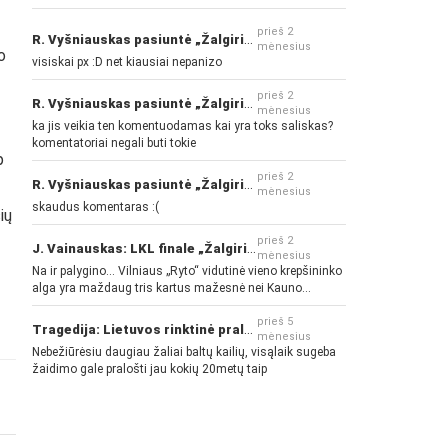
prieš 2
R. Vyšniauskas pasiuntė „Žalgirio“ ir kitų klubų fanus
mėnesius
o
visiskai px :D net kiausiai nepanizo
prieš 2
R. Vyšniauskas pasiuntė „Žalgirio“ ir kitų klubų fanus
mėnesius
ka jis veikia ten komentuodamas kai yra toks saliskas?
komentatoriai negali buti tokie
p
prieš 2
R. Vyšniauskas pasiuntė „Žalgirio“ ir kitų klubų fanus
mėnesius
skaudus komentaras :(
ių
prieš 2
J. Vainauskas: LKL finale „Žalgiris“ norės pažeminti „Rytą“
mėnesius
Na ir palygino... Vilniaus „Ryto“ vidutinė vieno krepšininko
alga yra maždaug tris kartus mažesnė nei Kauno
„Žalgirio“... Mokama už sugebėjimus... Nėra pinigų - nėra
gerų žaidėjų...
prieš 5
Tragedija: Lietuvos rinktinė pralaimėjo Islandijai
mėnesius
Nebežiūrėsiu daugiau žaliai baltų kailių, visąlaik sugeba
žaidimo gale pralošti jau kokių 20metų taip