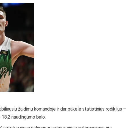
iliausiu žaidimu komandoje ir dar pakėlė statistinius rodiklius –
po 18,2 naudingumo balo.
s“ suteikia visas sąlygas – arena ir visas aptarnavimas yra