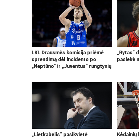
LKL Drausmės komisija priėmė
„Rytas“ d
sprendimą dėl incidento po
pasiekė 
„Neptūno“ ir „Juventus“ rungtynių
„Lietkabelis“ pasikvietė
Kėdainių 