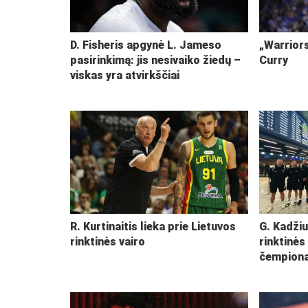
D. Fisheris apgynė L. Jameso
„Warriors
pasirinkimą: jis nesivaiko žiedų –
Curry
viskas yra atvirkščiai
R. Kurtinaitis lieka prie Lietuvos
G. Kadžiu
rinktinės vairo
rinktinės
čempiona