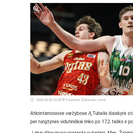
2026-05-26 22:38
© Pauliaus Žukausko nuotr.
Atkrintamosiose varžybose Ą.Tubelis išsiskyrė stab
per rungtynes vidutiniškai rinko po 17,2 taško ir 
„Labai džiaugiuosi pratęsta sutartimi. Man „Žalgiri