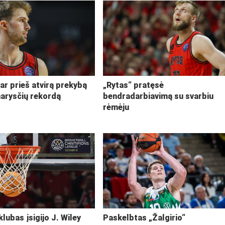
ar prieš atvirą prekybą
„Rytas“ pratęsė
narysčių rekordą
bendradarbiavimą su svarbiu
rėmėju
klubas įsigijo J. Wiley
Paskelbtas „Žalgirio“