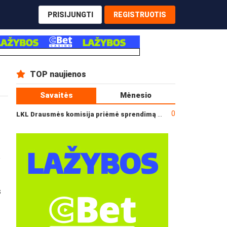
PRISIJUNGTI
REGISTRUOTIS
TOP naujienos
Savaitės
Mėnesio
0
LKL Drausmės komisija priėmė sprendimą dėl incidento po „Neptūno“ ir „Juventus“ rungtynių
e
s