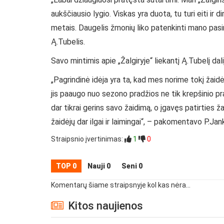
aukščiausio lygio. Viskas yra duota, tu turi eiti ir 
metais. Daugelis žmonių liko patenkinti mano pasiro
Ą.Tubelis.
Savo mintimis apie „Žalgiryje“ liekantį Ą.Tubelį dal
„Pagrindinė idėja yra ta, kad mes norime tokį žaidėj
jis paaugo nuo sezono pradžios ne tik krepšinio pras
dar tikrai gerins savo žaidimą, o įgavęs patirties žai
žaidėjų dar ilgai ir laimingai“, – pakomentavo P.Jan
Straipsnio įvertinimas:
1
0
TOP 0
Nauji 0
Seni 0
Komentarų šiame straipsnyje kol kas nėra...
Kitos naujienos