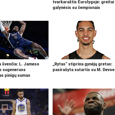
tvarkaraštis Eurolygoje: greitai
galynėsis su čempionais
ja švenčia: L. Jameso
„Rytas“ stiprina gynėjų gretas:
s sugeneruos
pasirašyta sutartis su M. Devoe
kas pinigų sumas