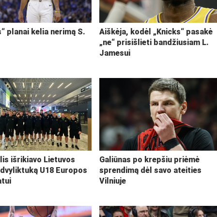
“ planai kelia nerimą S.
Aiškėja, kodėl „Knicks“ pasakė
„ne“ prisišlieti bandžiusiam L.
Jamesui
lis išrikiavo Lietuvos
Galiūnas po krepšiu priėmė
 dvyliktuką U18 Europos
sprendimą dėl savo ateities
tui
Vilniuje