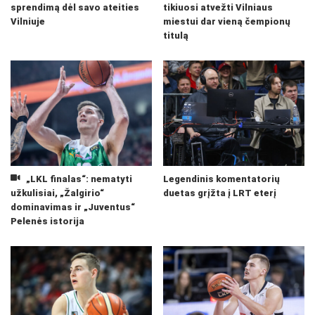
sprendimą dėl savo ateities
tikiuosi atvežti Vilniaus
Vilniuje
miestui dar vieną čempionų
titulą
„LKL finalas“: nematyti
Legendinis komentatorių
užkulisiai, „Žalgirio“
duetas grįžta į LRT eterį
dominavimas ir „Juventus“
Pelenės istorija