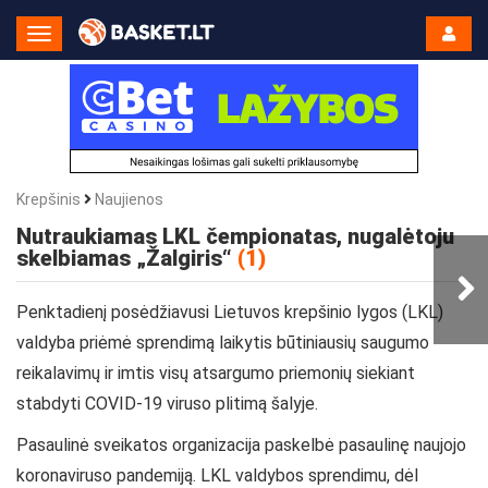
Toggle
Navigation
Krepšinis
Naujienos
Nutraukiamas LKL čempionatas, nugalėtoju
skelbiamas „Žalgiris“
(1)
Penktadienį posėdžiavusi Lietuvos krepšinio lygos (LKL)
valdyba priėmė sprendimą laikytis būtiniausių saugumo
reikalavimų ir imtis visų atsargumo priemonių siekiant
stabdyti COVID-19 viruso plitimą šalyje.
Pasaulinė sveikatos organizacija paskelbė pasaulinę naujojo
koronaviruso pandemiją. LKL valdybos sprendimu, dėl