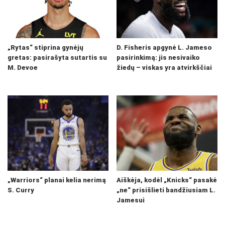
„Rytas“ stiprina gynėjų
D. Fisheris apgynė L. Jameso
gretas: pasirašyta sutartis su
pasirinkimą: jis nesivaiko
M. Devoe
žiedų – viskas yra atvirkščiai
„Warriors“ planai kelia nerimą
Aiškėja, kodėl „Knicks“ pasakė
S. Curry
„ne“ prisišlieti bandžiusiam L.
Jamesui