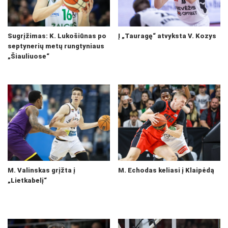
Sugrįžimas: K. Lukošiūnas po
Į „Tauragę“ atvyksta V. Kozys
septynerių metų rungtyniaus
„Šiauliuose“
M. Valinskas grįžta į
M. Echodas keliasi į Klaipėdą
„Lietkabelį“