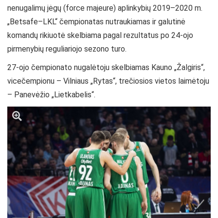
nenugalimų jėgų (force majeure) aplinkybių 2019–2020 m.
„Betsafe–LKL“ čempionatas nutraukiamas ir galutinė
komandų rikiuotė skelbiama pagal rezultatus po 24-ojo
pirmenybių reguliariojo sezono turo.
27-ojo čempionato nugalėtoju skelbiamas Kauno „Žalgiris“,
vicečempionu – Vilniaus „Rytas“, trečiosios vietos laimėtoju
– Panevėžio „Lietkabelis“.