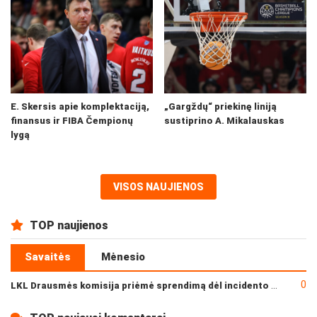
E. Skersis apie komplektaciją,
„Gargždų“ priekinę liniją
finansus ir FIBA Čempionų
sustiprino A. Mikalauskas
lygą
VISOS NAUJIENOS
TOP naujienos
Savaitės
Mėnesio
0
LKL Drausmės komisija priėmė sprendimą dėl incidento po „Neptūno“ ir „Juventus“ rungtynių