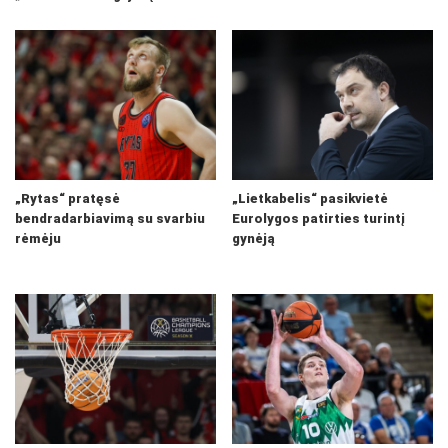
„Rytas“ pratęsė
„Lietkabelis“ pasikvietė
bendradarbiavimą su svarbiu
Eurolygos patirties turintį
rėmėju
gynėją