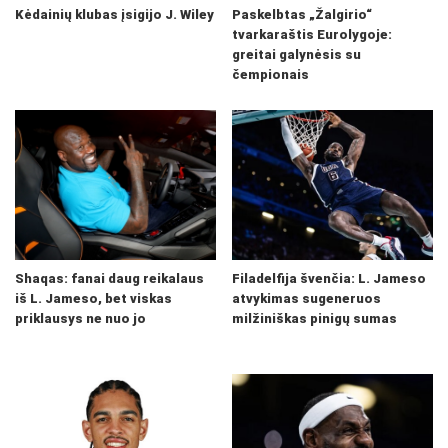
Kėdainių klubas įsigijo J. Wiley
Paskelbtas „Žalgirio“
tvarkaraštis Eurolygoje:
greitai galynėsis su
čempionais
Shaqas: fanai daug reikalaus
Filadelfija švenčia: L. Jameso
iš L. Jameso, bet viskas
atvykimas sugeneruos
priklausys ne nuo jo
milžiniškas pinigų sumas