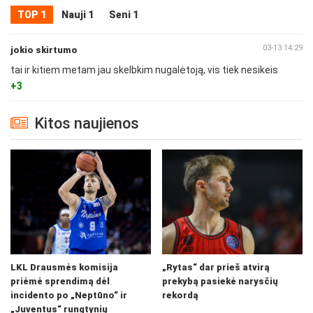
TOP 1
Nauji 1
Seni 1
03-13 14:29
jokio skirtumo
tai ir kitiem metam jau skelbkim nugalėtoją, vis tiek nesikeis
+3
Kitos naujienos
LKL Drausmės komisija
„Rytas“ dar prieš atvirą
priėmė sprendimą dėl
prekybą pasiekė narysčių
incidento po „Neptūno“ ir
rekordą
„Juventus“ rungtynių