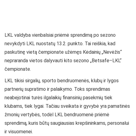
LKL valdyba vienbalsiai priėmė sprendimą po sezono
nevykdyti LKL nuostatų 13.2. punkto. Tai reiškia, kad
paskutinę vietą čempionate užėmęs Kėdainių „Nevėžis“
nepraranda vietos dalyvauti kito sezono „Betsafe–LKL“
čempionate.
LKL tikisi sirgalių, sporto bendruomenės, klubų ir lygos
partnerių supratimo ir palaikymo. Toks sprendimas
neabejotinai turės ilgalaikių finansinių pasekmių tiek
klubams, tiek lygai. Tačiau sveikata ir gyvybė yra pamatinės
žmonių vertybės, todėl LKL bendruomenė priėmė
sprendimą, kuris būtų saugiausias krepšininkams, personalui
ir visuomenei.