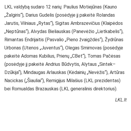
LKL valdybą sudaro 12 narių: Paulius Motiejūnas (Kauno
„Žalgiris“), Darius Gudelis (posėdyje jį pakeitė Rolandas
Jarutis, Vilniaus „Rytas“), Sigitas Ambrazevičius (Klaipėdos
„Neptūnas“), Alvydas Bieliauskas (Panevėžio „Lietkabelis“),
Rimantas Endrijaitis (Pasvalio „Pieno žvaigždės“), Žydrūnas
Urbonas (Utenos „Juventus“), Olegas Smirnovas (posėdyje
pakeitė Adomas Kubilius, Prienų „CBet“), Tomas Pačėsas
(posėdyje jį pakeitė Andrius Būdvytis, Alytaus „Sintek–
Dzūkija“), Mindaugas Arlauskas (Kėdainių „Nevėžis“), Artūras
Nacickas („Šiauliai“), Remigijus Milašius (LKL prezidentas)
bei Romualdas Brazauskas (LKL generalinis direktorius).
LKL.lt