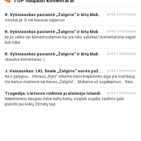
TOP naujausi komentarai
R. Vyšniauskas pasiuntė „Žalgirio“ ir kitų klubų fanus
prieš 2 mėnesius
visiskai px :D net kiausiai nepanizo
R. Vyšniauskas pasiuntė „Žalgirio“ ir kitų klubų fanus
prieš 2 mėnesius
ka jis veikia ten komentuodamas kai yra toks saliskas? komentatoriai negali
buti tokie
R. Vyšniauskas pasiuntė „Žalgirio“ ir kitų klubų fanus
prieš 2 mėnesius
skaudus komentaras :(
J. Vainauskas: LKL finale „Žalgiris“ norės pažeminti „Rytą“
prieš 2 mėnesius
Na ir palygino... Vilniaus „Ryto“ vidutinė vieno krepšininko alga yra maždaug
tris kartus mažesnė nei Kauno „Žalgirio“... Mokama už sugebėjimus... Nėra
pinigų - nėra gerų žaidėjų...
Tragedija: Lietuvos rinktinė pralaimėjo Islandijai
prieš 5 mėnesius
Nebežiūrėsiu daugiau žaliai baltų kailių, visąlaik sugeba žaidimo gale
pralošti jau kokių 20metų taip