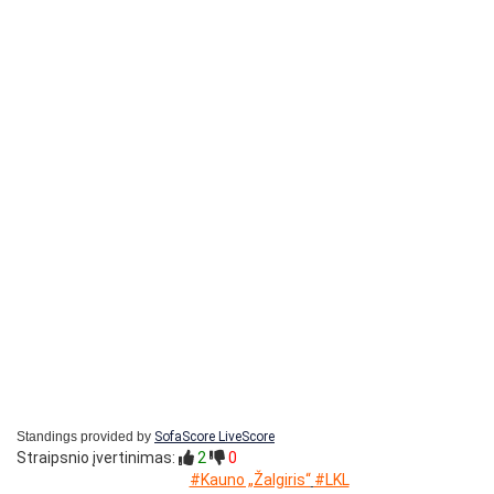
Standings provided by
SofaScore LiveScore
Straipsnio įvertinimas:
2
0
#Kauno „Žalgiris“
#LKL