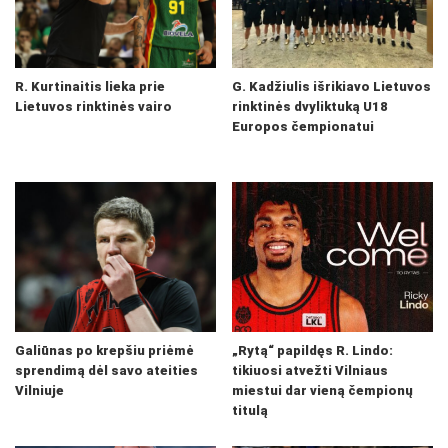
R. Kurtinaitis lieka prie
G. Kadžiulis išrikiavo Lietuvos
Lietuvos rinktinės vairo
rinktinės dvyliktuką U18
Europos čempionatui
Galiūnas po krepšiu priėmė
„Rytą“ papildęs R. Lindo:
sprendimą dėl savo ateities
tikiuosi atvežti Vilniaus
Vilniuje
miestui dar vieną čempionų
titulą