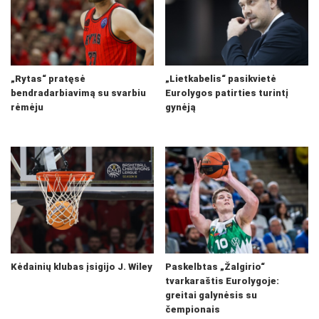
„Rytas“ pratęsė
„Lietkabelis“ pasikvietė
bendradarbiavimą su svarbiu
Eurolygos patirties turintį
rėmėju
gynėją
Kėdainių klubas įsigijo J. Wiley
Paskelbtas „Žalgirio“
tvarkaraštis Eurolygoje:
greitai galynėsis su
čempionais