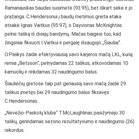
Ramanauskas baudas susimetė (93:95), bet iškart sekė ir jo
pražanga. C.Hendersonui į baudų metimus greita ataka
atsakė Ignas Vaitkus (95:97), o Dayvionas McKnightas
pelnė tašką iš dviejų bandymų. Mačas baigėsi tuo, kad
žingsniai fiksuoti I.Vaitkui ir pergalę išsaugojo „Šiauliai“.
O.Pleikys žaidė efektyviausią savo karjeros mačą LKL, kurią
remia „Betsson“, pelnydamas 22 taškus, atkovodamas 10
kamuolių ir rinkdamas 32 naudingumo balus.
Šiauliečių gretose taip pat geriausią savo mačą žaidė 29
taškus įmetęs bei 29 naudingumo balus fiksavęs
C.Hendersonas.
„Nevėžio-Paskolų klube“ T.McLaughlinas pasižymėjo 30
taškų, gerindamas sezono rezultatyvumo ir naudingumo (26)
rekordus.