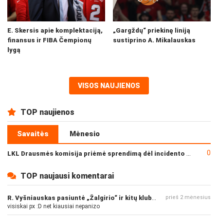
E. Skersis apie komplektaciją,
„Gargždų“ priekinę liniją
finansus ir FIBA Čempionų
sustiprino A. Mikalauskas
lygą
VISOS NAUJIENOS
TOP naujienos
Savaitės
Mėnesio
0
LKL Drausmės komisija priėmė sprendimą dėl incidento po „Neptūno“ ir „Juventus“ rungtynių
TOP naujausi komentarai
R. Vyšniauskas pasiuntė „Žalgirio“ ir kitų klubų fanus
prieš 2 mėnesius
visiskai px :D net kiausiai nepanizo