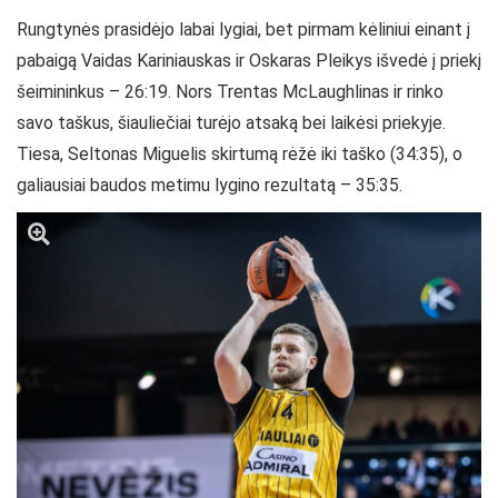
Rungtynės prasidėjo labai lygiai, bet pirmam kėliniui einant į
pabaigą Vaidas Kariniauskas ir Oskaras Pleikys išvedė į priekį
šeimininkus – 26:19. Nors Trentas McLaughlinas ir rinko
savo taškus, šiauliečiai turėjo atsaką bei laikėsi priekyje.
Tiesa, Seltonas Miguelis skirtumą rėžė iki taško (34:35), o
galiausiai baudos metimu lygino rezultatą – 35:35.