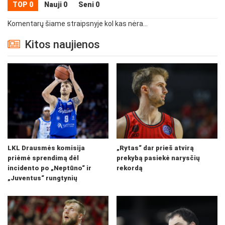
TOP 0
Nauji 0
Seni 0
Komentarų šiame straipsnyje kol kas nėra...
Kitos naujienos
LKL Drausmės komisija
„Rytas“ dar prieš atvirą
priėmė sprendimą dėl
prekybą pasiekė narysčių
incidento po „Neptūno“ ir
rekordą
„Juventus“ rungtynių