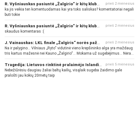
R. Vyšniauskas pasiuntė „Žalgirio“ ir kitų klubų fanus
prieš 2 mėnesius
ka jis veikia ten komentuodamas kai yra toks saliskas? komentatoriai negali
buti tokie
R. Vyšniauskas pasiuntė „Žalgirio“ ir kitų klubų fanus
prieš 2 mėnesius
skaudus komentaras :(
J. Vainauskas: LKL finale „Žalgiris“ norės pažeminti „Rytą“
prieš 2 mėnesius
Na ir palygino... Vilniaus „Ryto“ vidutinė vieno krepšininko alga yra maždaug
tris kartus mažesnė nei Kauno „Žalgirio“... Mokama už sugebėjimus... Nėra
pinigų - nėra gerų žaidėjų...
Tragedija: Lietuvos rinktinė pralaimėjo Islandijai
prieš 5 mėnesius
Nebežiūrėsiu daugiau žaliai baltų kailių, visąlaik sugeba žaidimo gale
pralošti jau kokių 20metų taip