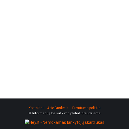
Kontaktai
Apie Basket.lt
Privatumo politika
© Informaciją be sutikimo platinti draudžiama