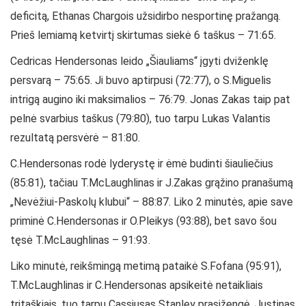
deficitą, Ethanas Chargois užsidirbo nesportinę pražangą.
Prieš lemiamą ketvirtį skirtumas siekė 6 taškus – 71:65.
Cedricas Hendersonas leido „Šiauliams“ įgyti dviženklę
persvarą – 75:65. Ji buvo aptirpusi (72:77), o S.Miguelis
intrigą augino iki maksimalios – 76:79. Jonas Zakas taip pat
pelnė svarbius taškus (79:80), tuo tarpu Lukas Valantis
rezultatą persvėrė – 81:80.
C.Hendersonas rodė lyderystę ir ėmė budinti šiauliečius
(85:81), tačiau T.McLaughlinas ir J.Zakas grąžino pranašumą
„Nevėžiui-Paskolų klubui“ – 88:87. Liko 2 minutės, apie save
priminė C.Hendersonas ir O.Pleikys (93:88), bet savo šou
tęsė T.McLaughlinas – 91:93.
Liko minutė, reikšmingą metimą pataikė S.Fofana (95:91),
T.McLaughlinas ir C.Hendersonas apsikeitė netaikliais
tritaškiais, tuo tarpu Cassiusas Stanley prasižengė. Justinas