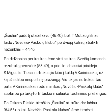
„Šiauliai“ padėtį stabilizavo (46:40), bet T.McLaughlinas
leido „Nevėžiui-Paskolų klubui“ po dviejų kėlinių atsilikti
neženkliai – 44:46.
Po didžiosios pertraukos ėmė virti aistros. Svečių komanda
rezultatą persvėrė (53:49), o prie to labiausiai prisidėjo
S.Miguelis. Tiesa, netrukus jis kibo į kaklą V.Kariniauskui, už
ką užsidirbo nesportinę pražangą. Vis tik jau netrukus tas
pats V.Kariniauskas rodė mimikas „Nevėžio-Paskolų klubo“
suolui po pataikyto tritaškio ir sulaukė techninės pražangos.
Po Oskaro Pleikio tritaškio „Šiauliai“ atitrūko dar labiau
(64:55), o kai „Nevėžis-Paskolų klubas“ ėmė tirpdyti