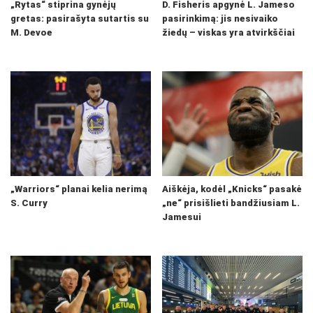
„Rytas“ stiprina gynėjų
D. Fisheris apgynė L. Jameso
gretas: pasirašyta sutartis su
pasirinkimą: jis nesivaiko
M. Devoe
žiedų – viskas yra atvirkščiai
„Warriors“ planai kelia nerimą
Aiškėja, kodėl „Knicks“ pasakė
S. Curry
„ne“ prisišlieti bandžiusiam L.
Jamesui