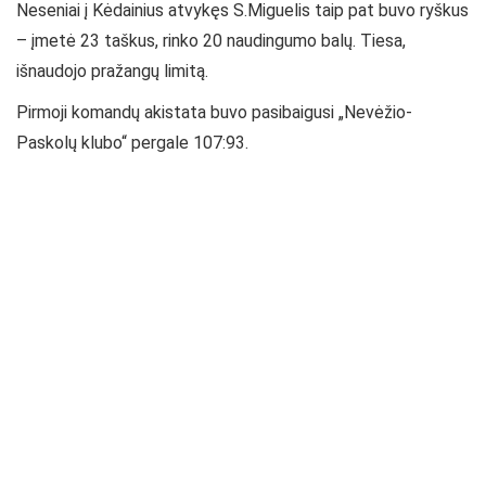
Neseniai į Kėdainius atvykęs S.Miguelis taip pat buvo ryškus
– įmetė 23 taškus, rinko 20 naudingumo balų. Tiesa,
išnaudojo pražangų limitą.
Pirmoji komandų akistata buvo pasibaigusi „Nevėžio-
Paskolų klubo“ pergale 107:93.