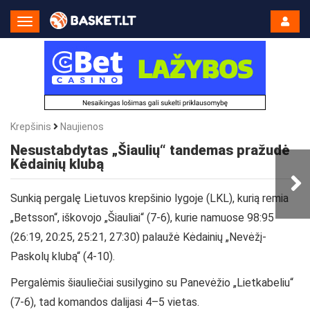
Toggle
Navigation
Krepšinis
Naujienos
Nesustabdytas „Šiaulių“ tandemas pražudė
Kėdainių klubą
Sunkią pergalę Lietuvos krepšinio lygoje (LKL), kurią remia
„Betsson“, iškovojo „Šiauliai“ (7-6), kurie namuose 98:95
(26:19, 20:25, 25:21, 27:30) palaužė Kėdainių „Nevėžį-
Paskolų klubą“ (4-10).
Pergalėmis šiauliečiai susilygino su Panevėžio „Lietkabeliu“
(7-6), tad komandos dalijasi 4–5 vietas.