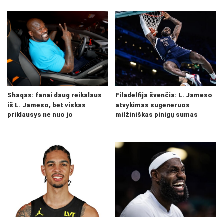
Shaqas: fanai daug reikalaus
Filadelfija švenčia: L. Jameso
iš L. Jameso, bet viskas
atvykimas sugeneruos
priklausys ne nuo jo
milžiniškas pinigų sumas