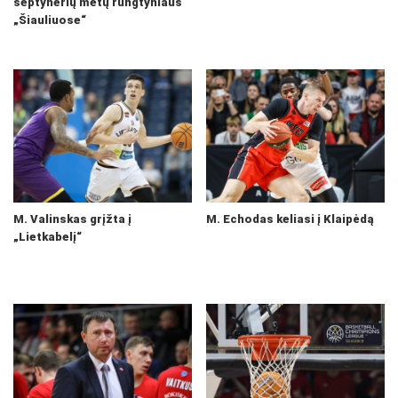
septynerių metų rungtyniaus
„Šiauliuose“
M. Valinskas grįžta į
M. Echodas keliasi į Klaipėdą
„Lietkabelį“