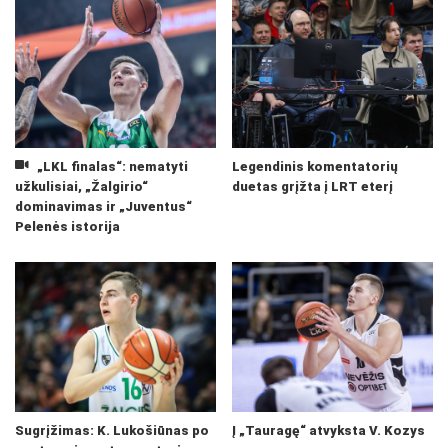
„LKL finalas“: nematyti
Legendinis komentatorių
užkulisiai, „Žalgirio“
duetas grįžta į LRT eterį
dominavimas ir „Juventus“
Pelenės istorija
Sugrįžimas: K. Lukošiūnas po
Į „Tauragę“ atvyksta V. Kozys