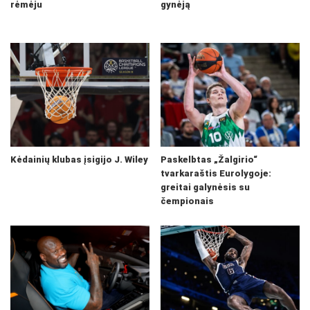
rėmėju
gynėją
Kėdainių klubas įsigijo J. Wiley
Paskelbtas „Žalgirio“
tvarkaraštis Eurolygoje:
greitai galynėsis su
čempionais