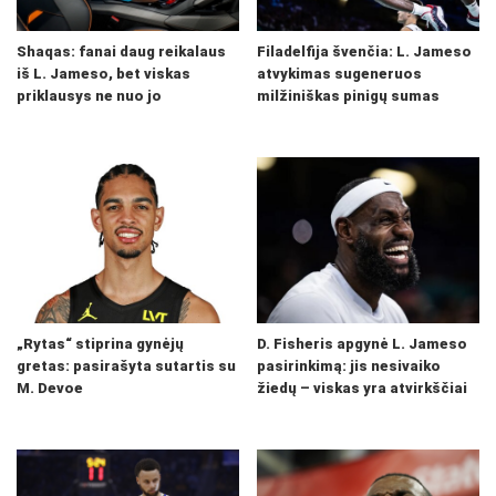
Shaqas: fanai daug reikalaus
Filadelfija švenčia: L. Jameso
iš L. Jameso, bet viskas
atvykimas sugeneruos
priklausys ne nuo jo
milžiniškas pinigų sumas
„Rytas“ stiprina gynėjų
D. Fisheris apgynė L. Jameso
gretas: pasirašyta sutartis su
pasirinkimą: jis nesivaiko
M. Devoe
žiedų – viskas yra atvirkščiai