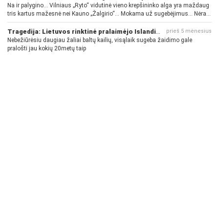
Na ir palygino... Vilniaus „Ryto“ vidutinė vieno krepšininko alga yra maždaug
tris kartus mažesnė nei Kauno „Žalgirio“... Mokama už sugebėjimus... Nėra
pinigų - nėra gerų žaidėjų...
Tragedija: Lietuvos rinktinė pralaimėjo Islandijai
prieš 5 mėnesius
Nebežiūrėsiu daugiau žaliai baltų kailių, visąlaik sugeba žaidimo gale
pralošti jau kokių 20metų taip