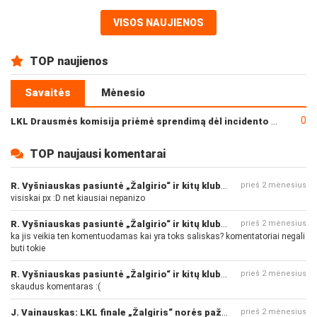
VISOS NAUJIENOS
TOP naujienos
Savaitės
Mėnesio
0
LKL Drausmės komisija priėmė sprendimą dėl incidento po „Neptūno“ ir „Juventus“ rungtynių
TOP naujausi komentarai
R. Vyšniauskas pasiuntė „Žalgirio“ ir kitų klubų fanus
prieš 2 mėnesius
visiskai px :D net kiausiai nepanizo
R. Vyšniauskas pasiuntė „Žalgirio“ ir kitų klubų fanus
prieš 2 mėnesius
ka jis veikia ten komentuodamas kai yra toks saliskas? komentatoriai negali
buti tokie
R. Vyšniauskas pasiuntė „Žalgirio“ ir kitų klubų fanus
prieš 2 mėnesius
skaudus komentaras :(
J. Vainauskas: LKL finale „Žalgiris“ norės pažeminti „Rytą“
prieš 2 mėnesius