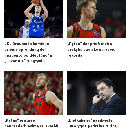
LKL Drausmės komisija
„Rytas“ dar prieš atvirą
priėmė sprendimą dėl
prekybą pasiekė narysčių
incidento po „Neptūno“ ir
rekordą
„Juventus“ rungtynių
„Rytas“ pratęsė
„Lietkabelis“ pasikvietė
bendradarbiavimą su svarbiu
Eurolygos patirties turintį