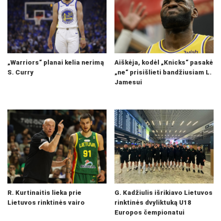
„Warriors“ planai kelia nerimą
Aiškėja, kodėl „Knicks“ pasakė
S. Curry
„ne“ prisišlieti bandžiusiam L.
Jamesui
R. Kurtinaitis lieka prie
G. Kadžiulis išrikiavo Lietuvos
Lietuvos rinktinės vairo
rinktinės dvyliktuką U18
Europos čempionatui