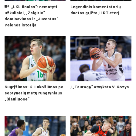
„LKL finalas“: nematyti
Legendinis komentatorių
užkulisiai, „Žalgirio“
duetas grįžta į LRT eterį
dominavimas ir „Juventus“
Pelenės istorija
Sugrįžimas: K. Lukošiūnas po
Į „Tauragę“ atvyksta V. Kozys
septynerių metų rungtyniaus
„Šiauliuose“