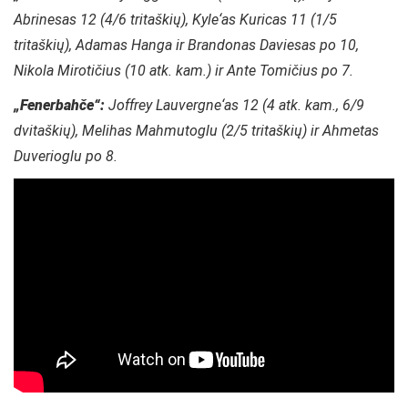
Abrinesas 12 (4/6 tritaškių), Kyle‘as Kuricas 11 (1/5
tritaškių), Adamas Hanga ir Brandonas Daviesas po 10,
Nikola Mirotičius (10 atk. kam.) ir Ante Tomičius po 7.
„Fenerbahče“:
Joffrey Lauvergne‘as 12 (4 atk. kam., 6/9
dvitaškių), Melihas Mahmutoglu (2/5 tritaškių) ir Ahmetas
Duverioglu po 8.