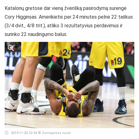
Katalonų gretose dar vieną žvėrišką pasirodymą surengė
Cory Higginsas. Amerikietis per 24 minutes pelnė 22 taškus
(3/4 dvit., 4/8 trit.), atliko 3 rezultatyvius perdavimus ir
surinko 22 naudingumo balus.
2019-11-20 23:34
© Zumapress nuotr.