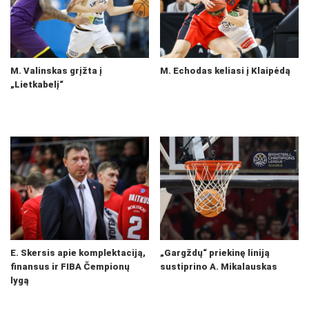
M. Valinskas grįžta į
M. Echodas keliasi į Klaipėdą
„Lietkabelį“
E. Skersis apie komplektaciją,
„Gargždų“ priekinę liniją
finansus ir FIBA Čempionų
sustiprino A. Mikalauskas
lygą