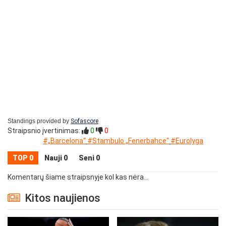
Standings provided by
Sofascore
Straipsnio įvertinimas:
0
0
#„Barcelona“
#Stambulo „Fenerbahce“
#Eurolyga
TOP 0
Nauji 0
Seni 0
Komentarų šiame straipsnyje kol kas nėra...
Kitos naujienos