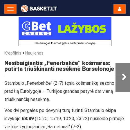
Toggle
Navigation
Krepšinis
Naujienos
Nesibaigiantis „Fenerbahče“ košmaras:
patirta triuškinanti nesėkmė Barselonoje
Stambulo
„Fenerbahče“ (2-7) tęsia košmarišką sezono
pradžią Eurolygoje – Turkijos grandas patyrė dar vieną
triuškinančią nesėkmę.
Vos dvi pergales po devynių turų turinti Stambulo ekipa
išvykoje
63:89
(15:25, 15:19, 10:23, 23:22) nusileido pirmoje
vietoje žygiuojančiai „Barcelonai“ (7-2).