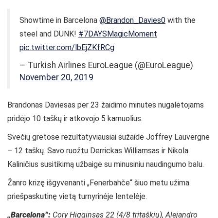
Showtime in Barcelona
@Brandon_Davies0
with the
steel and DUNK!
#7DAYSMagicMoment
pic.twitter.com/lbEjZKfRCg
— Turkish Airlines EuroLeague (@EuroLeague)
November 20, 2019
Brandonas Daviesas per 23 žaidimo minutes nugalėtojams
pridėjo 10 taškų ir atkovojo 5 kamuolius.
Svečių gretose rezultatyviausiai sužaidė Joffrey Lauvergne
– 12 taškų. Savo ruožtu Derrickas Williamsas ir Nikola
Kaliničius susitikimą užbaigė su minusiniu naudingumo balu.
Žanro krizę išgyvenanti „Fenerbahče“ šiuo metu užima
priešpaskutinę vietą turnyrinėje lentelėje.
„Barcelona“:
Cory Higginsas 22 (4/8 tritaškių), Alejandro