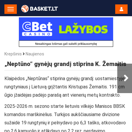
Toggle
Navigation
Krepšinis
Naujienos
„Neptūno“ gynėjų grandį stiprina K. Žemaitis
Klaipėdos „Neptūnas“ stiprina gynėjų grandį: uostamiestyje
rungtyniaus į Lietuvą grįžtantis Kristupas Žemaitis. 191 cm
ūgio įžaidėjas padėjo parašą ant vienerių metų kontrakto.
2025-2026 m. sezono starte lietuvis vilkėjo Manisos BBSK
komandos marškinėlius. Turkijos aukščiausiame divizione
sužaidė 19 rungtynių ir pelnydavo po 6,3 taško, atkovodavo
po 2,6 kamuolio ir atlikdavo po 2,2 rez. perdavimo.