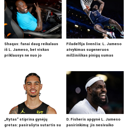
Shaqas: fanai daug reikalaus
Filadelfija švenčia: L. Jameso
iš L. Jameso, bet viskas
atvykimas sugeneruos
priklausys ne nuo jo
milžiniškas pinigų sumas
„Rytas“ stiprina gynėjų
D. Fisheris apgynė L. Jameso
gretas: pasirašyta sutartis su
pasirinkimą: jis nesivaiko