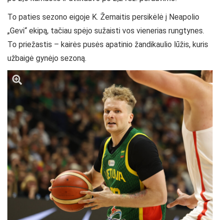
To paties sezono eigoje K. Žemaitis persikėlė į Neapolio
„Gevi“ ekipą, tačiau spėjo sužaisti vos vienerias rungtynes.
To priežastis – kairės pusės apatinio žandikaulio lūžis, kuris
užbaigė gynėjo sezoną.