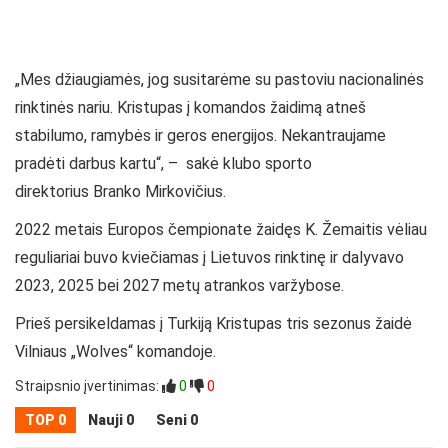
„Mes džiaugiamės, jog susitarėme su pastoviu nacionalinės
rinktinės nariu. Kristupas į komandos žaidimą atneš
stabilumo, ramybės ir geros energijos. Nekantraujame
pradėti darbus kartu“, – sakė klubo sporto
direktorius Branko Mirkovičius.
2022 metais Europos čempionate žaidęs K. Žemaitis vėliau
reguliariai buvo kviečiamas į Lietuvos rinktinę ir dalyvavo
2023, 2025 bei 2027 metų atrankos varžybose.
Prieš persikeldamas į Turkiją Kristupas tris sezonus žaidė
Vilniaus „Wolves“ komandoje.
Straipsnio įvertinimas:
0
0
TOP 0
Nauji 0
Seni 0