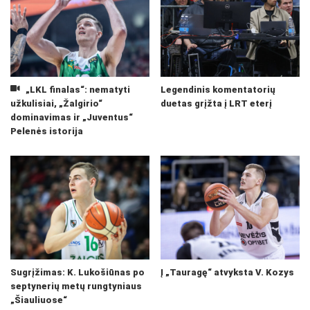
„LKL finalas“: nematyti
Legendinis komentatorių
užkulisiai, „Žalgirio“
duetas grįžta į LRT eterį
dominavimas ir „Juventus“
Pelenės istorija
Sugrįžimas: K. Lukošiūnas po
Į „Tauragę“ atvyksta V. Kozys
septynerių metų rungtyniaus
„Šiauliuose“