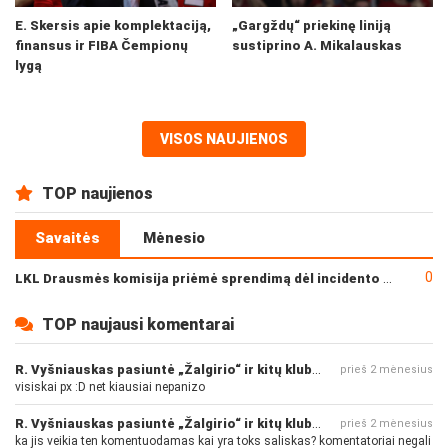
E. Skersis apie komplektaciją,
„Gargždų“ priekinę liniją
finansus ir FIBA Čempionų
sustiprino A. Mikalauskas
lygą
VISOS NAUJIENOS
TOP naujienos
Savaitės
Mėnesio
0
LKL Drausmės komisija priėmė sprendimą dėl incidento po „Neptūno“ ir „Juventus“ rungtynių
TOP naujausi komentarai
R. Vyšniauskas pasiuntė „Žalgirio“ ir kitų klubų fanus
prieš 2 mėnesius
visiskai px :D net kiausiai nepanizo
R. Vyšniauskas pasiuntė „Žalgirio“ ir kitų klubų fanus
prieš 2 mėnesius
ka jis veikia ten komentuodamas kai yra toks saliskas? komentatoriai negali