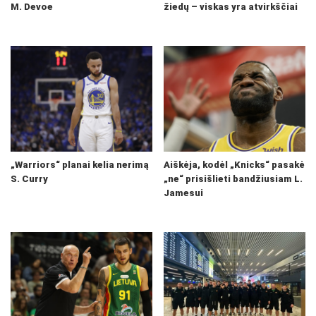
M. Devoe
žiedų – viskas yra atvirkščiai
„Warriors“ planai kelia nerimą
Aiškėja, kodėl „Knicks“ pasakė
S. Curry
„ne“ prisišlieti bandžiusiam L.
Jamesui