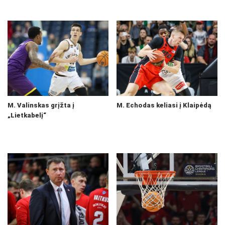
M. Valinskas grįžta į
M. Echodas keliasi į Klaipėdą
„Lietkabelį“