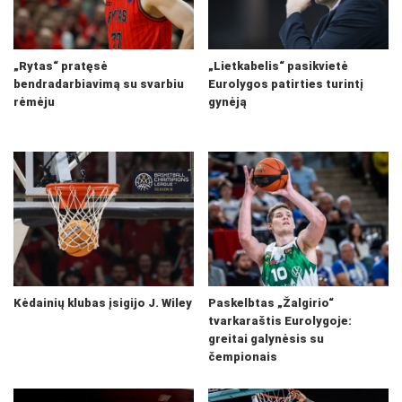
„Rytas“ pratęsė
„Lietkabelis“ pasikvietė
bendradarbiavimą su svarbiu
Eurolygos patirties turintį
rėmėju
gynėją
Kėdainių klubas įsigijo J. Wiley
Paskelbtas „Žalgirio“
tvarkaraštis Eurolygoje:
greitai galynėsis su
čempionais