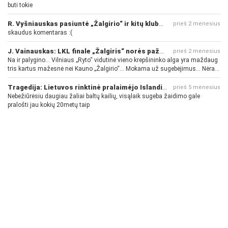
buti tokie
R. Vyšniauskas pasiuntė „Žalgirio“ ir kitų klubų fanus
prieš 2 mėnesius
skaudus komentaras :(
J. Vainauskas: LKL finale „Žalgiris“ norės pažeminti „Rytą“
prieš 2 mėnesius
Na ir palygino... Vilniaus „Ryto“ vidutinė vieno krepšininko alga yra maždaug
tris kartus mažesnė nei Kauno „Žalgirio“... Mokama už sugebėjimus... Nėra
pinigų - nėra gerų žaidėjų...
Tragedija: Lietuvos rinktinė pralaimėjo Islandijai
prieš 5 mėnesius
Nebežiūrėsiu daugiau žaliai baltų kailių, visąlaik sugeba žaidimo gale
pralošti jau kokių 20metų taip