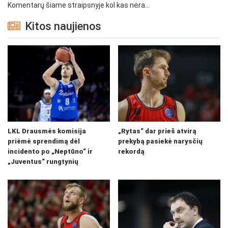
Komentarų šiame straipsnyje kol kas nėra...
Kitos naujienos
LKL Drausmės komisija
„Rytas“ dar prieš atvirą
priėmė sprendimą dėl
prekybą pasiekė narysčių
incidento po „Neptūno“ ir
rekordą
„Juventus“ rungtynių