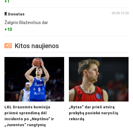
+1
05-09 15:33
Donatas
Žalgirio Blaževičius dar
+10
Kitos naujienos
LKL Drausmės komisija
„Rytas“ dar prieš atvirą
priėmė sprendimą dėl
prekybą pasiekė narysčių
incidento po „Neptūno“ ir
rekordą
„Juventus“ rungtynių