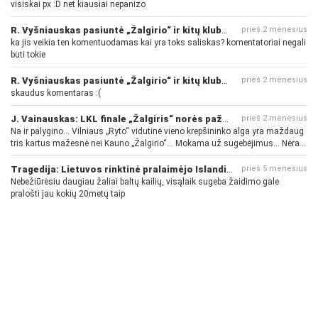
visiskai px :D net kiausiai nepanizo
R. Vyšniauskas pasiuntė „Žalgirio“ ir kitų klubų fanus
prieš 2 mėnesius
ka jis veikia ten komentuodamas kai yra toks saliskas? komentatoriai negali
buti tokie
R. Vyšniauskas pasiuntė „Žalgirio“ ir kitų klubų fanus
prieš 2 mėnesius
skaudus komentaras :(
J. Vainauskas: LKL finale „Žalgiris“ norės pažeminti „Rytą“
prieš 2 mėnesius
Na ir palygino... Vilniaus „Ryto“ vidutinė vieno krepšininko alga yra maždaug
tris kartus mažesnė nei Kauno „Žalgirio“... Mokama už sugebėjimus... Nėra
pinigų - nėra gerų žaidėjų...
Tragedija: Lietuvos rinktinė pralaimėjo Islandijai
prieš 5 mėnesius
Nebežiūrėsiu daugiau žaliai baltų kailių, visąlaik sugeba žaidimo gale
pralošti jau kokių 20metų taip