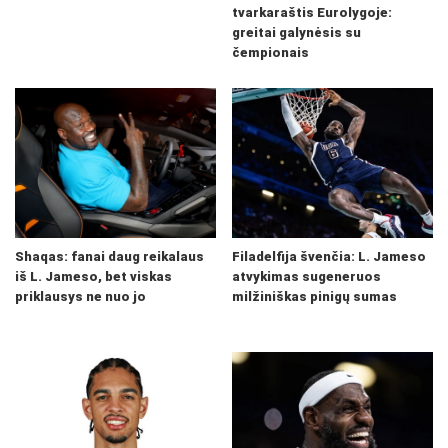
tvarkaraštis Eurolygoje:
greitai galynėsis su
čempionais
Shaqas: fanai daug reikalaus
Filadelfija švenčia: L. Jameso
iš L. Jameso, bet viskas
atvykimas sugeneruos
priklausys ne nuo jo
milžiniškas pinigų sumas