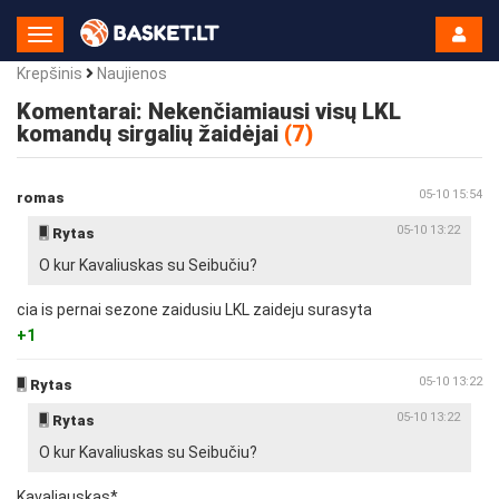
Toggle
Navigation
Krepšinis
Naujienos
Komentarai: Nekenčiamiausi visų LKL
komandų sirgalių žaidėjai
(7)
05-10 15:54
romas
05-10 13:22
Rytas
O kur Kavaliuskas su Seibučiu?
cia is pernai sezone zaidusiu LKL zaideju surasyta
+1
05-10 13:22
Rytas
05-10 13:22
Rytas
O kur Kavaliuskas su Seibučiu?
Kavaliauskas*