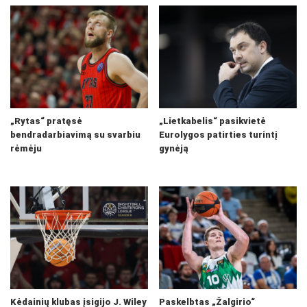
„Rytas“ pratęsė
„Lietkabelis“ pasikvietė
bendradarbiavimą su svarbiu
Eurolygos patirties turintį
rėmėju
gynėją
Kėdainių klubas įsigijo J. Wiley
Paskelbtas „Žalgirio“