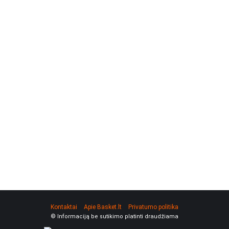
Kontaktai
Apie Basket.lt
Privatumo politika
© Informaciją be sutikimo platinti draudžiama