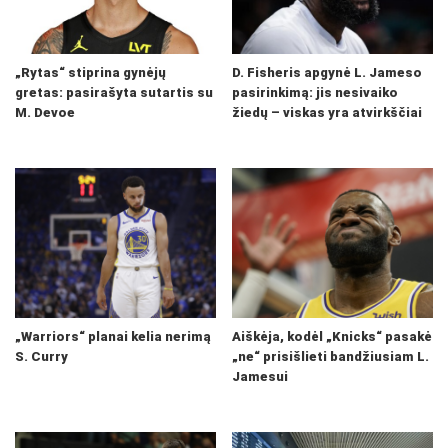
„Rytas“ stiprina gynėjų
D. Fisheris apgynė L. Jameso
gretas: pasirašyta sutartis su
pasirinkimą: jis nesivaiko
M. Devoe
žiedų – viskas yra atvirkščiai
„Warriors“ planai kelia nerimą
Aiškėja, kodėl „Knicks“ pasakė
S. Curry
„ne“ prisišlieti bandžiusiam L.
Jamesui