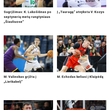
Sugrįžimas: K. Lukošiūnas po
Į „Tauragę“ atvyksta V. Kozys
septynerių metų rungtyniaus
„Šiauliuose“
M. Valinskas grįžta į
M. Echodas keliasi į Klaipėdą
„Lietkabelį“