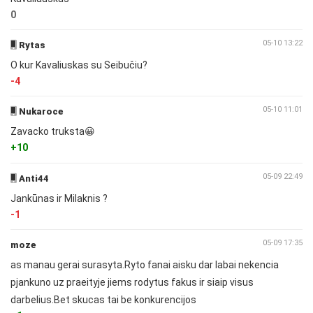
0
05-10 13:22
Rytas
O kur Kavaliuskas su Seibučiu?
-4
05-10 11:01
Nukaroce
Zavacko truksta😀
+10
05-09 22:49
Anti44
Jankūnas ir Milaknis ?
-1
05-09 17:35
moze
as manau gerai surasyta.Ryto fanai aisku dar labai nekencia
pjankuno uz praeityje jiems rodytus fakus ir siaip visus
darbelius.Bet skucas tai be konkurencijos