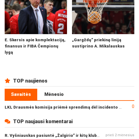
E. Skersis apie komplektaciją,
„Gargždų“ priekinę liniją
finansus ir FIBA Čempionų
sustiprino A. Mikalauskas
lygą
TOP naujienos
Savaitės
Mėnesio
0
LKL Drausmės komisija priėmė sprendimą dėl incidento po „Neptūno“ ir „Juventus“ rungtynių
TOP naujausi komentarai
R. Vyšniauskas pasiuntė „Žalgirio“ ir kitų klubų fanus
prieš 2 mėnesius