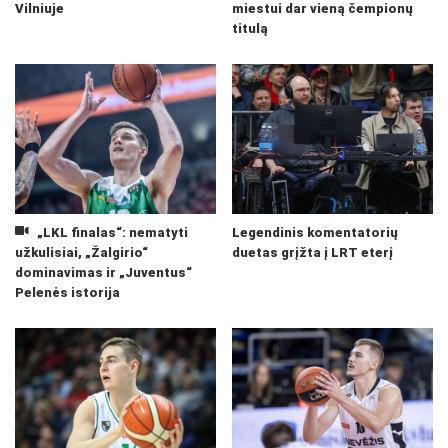
Vilniuje
miestui dar vieną čempionų
titulą
„LKL finalas“: nematyti
Legendinis komentatorių
užkulisiai, „Žalgirio“
duetas grįžta į LRT eterį
dominavimas ir „Juventus“
Pelenės istorija