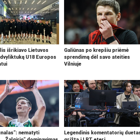
lis išrikiavo Lietuvos
Galiūnas po krepšiu priėmė
 dvyliktuką U18 Europos
sprendimą dėl savo ateities
tui
Vilniuje
inalas“: nematyti
Legendinis komentatorių dueta
i, „Žalgirio“ dominavimas
grįžta į LRT eterį