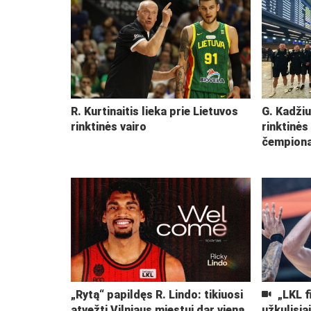
R. Kurtinaitis lieka prie Lietuvos
G. Kadžiu
rinktinės vairo
rinktinės
čempiona
„Rytą“ papildęs R. Lindo: tikiuosi
„LKL f
atvežti Vilniaus miestui dar vieną
užkulisia