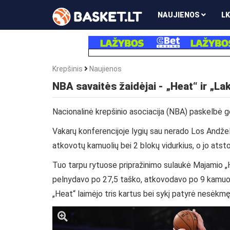
NAUJIENOS
LK
Krepšinis
Naujienos
NBA savaitės žaidėjai - „Heat“ ir „Lak
Nacionalinė krepšinio asociacija (NBA) paskelbė ge
Vakarų konferencijoje lygių sau nerado Los Andžel
atkovotų kamuolių bei 2 blokų vidurkius, o jo atst
Tuo tarpu rytuose pripražinimo sulaukė Majamio „H
pelnydavo po 27,5 taško, atkovodavo po 9 kamuoli
„Heat“ laimėjo tris kartus bei sykį patyrė nesėkmę