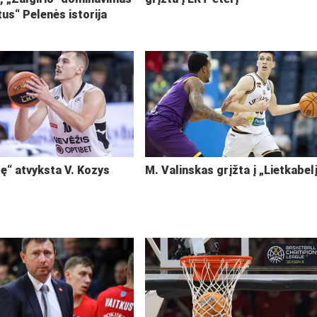
tus“ Pelenės istorija
ę“ atvyksta V. Kozys
M. Valinskas grįžta į „Lietkabel