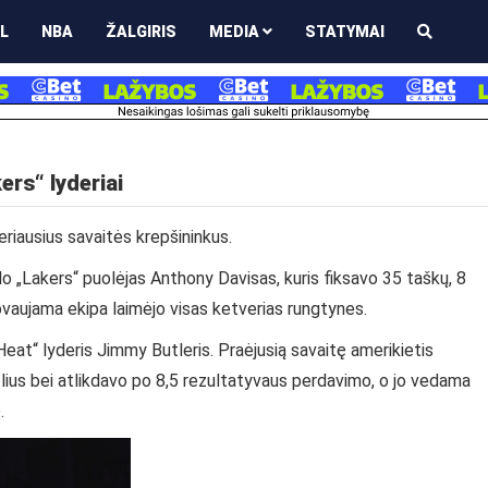
L
NBA
ŽALGIRIS
MEDIA
STATYMAI
ers“ lyderiai
riausius savaitės krepšininkus.
o „Lakers“ puolėjas Anthony Davisas, kuris fiksavo 35 taškų, 8
ovaujama ekipa laimėjo visas ketverias rungtynes.
eat“ lyderis Jimmy Butleris. Praėjusią savaitę amerikietis
us bei atlikdavo po 8,5 rezultatyvaus perdavimo, o jo vedama
.