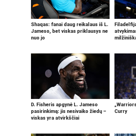
Shaqas: fanai daug reikalaus iš L.
Filadelfi
Jameso, bet viskas priklausys ne
atvykima
nuo jo
milžiniš
D. Fisheris apgynė L. Jameso
„Warriors
pasirinkimą: jis nesivaiko žiedų –
Curry
viskas yra atvirkščiai