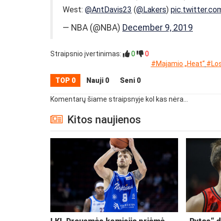
West:
@AntDavis23
(
@Lakers
)
pic.twitter.c
— NBA (@NBA)
December 9, 2019
Straipsnio įvertinimas:
0
0
#Majamio „Heat“
#Los
TOP 0
Nauji 0
Seni 0
Komentarų šiame straipsnyje kol kas nėra...
Kitos naujienos