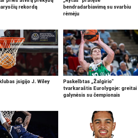
ar prieš atvirą prekybą
„Rytas“ pratęsė
narysčių rekordą
bendradarbiavimą su svarbiu
rėmėju
klubas įsigijo J. Wiley
Paskelbtas „Žalgirio“
tvarkaraštis Eurolygoje: greitai
galynėsis su čempionais