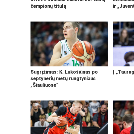
čempionų titulą
ir „Juven
Sugrįžimas: K. Lukošiūnas po
Į „Taurag
septynerių metų rungtyniaus
„Šiauliuose“