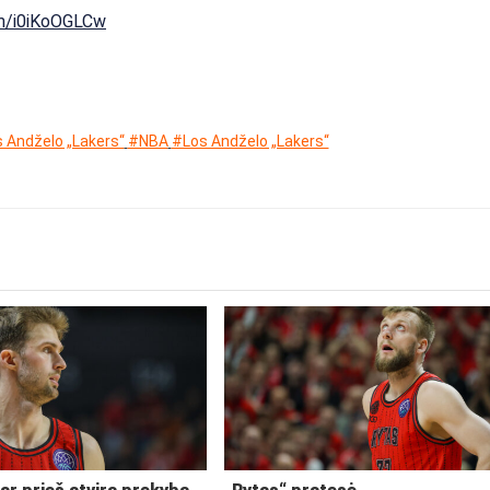
om/i0iKoOGLCw
 Andželo „Lakers“
#NBA
#Los Andželo „Lakers“