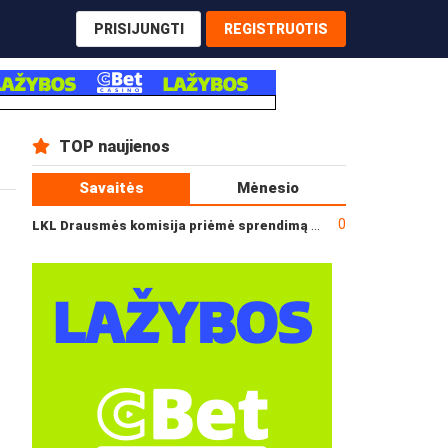
PRISIJUNGTI
REGISTRUOTIS
TOP naujienos
Savaitės
Mėnesio
0
LKL Drausmės komisija priėmė sprendimą dėl incidento po „Neptūno“ ir „Juventus“ rungtynių