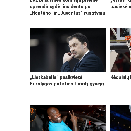
LKL Drausmės komisija priėmė
„Rytas“ d
sprendimą dėl incidento po
pasiekė 
„Neptūno“ ir „Juventus“ rungtynių
„Lietkabelis“ pasikvietė
Kėdainių 
Eurolygos patirties turintį gynėją