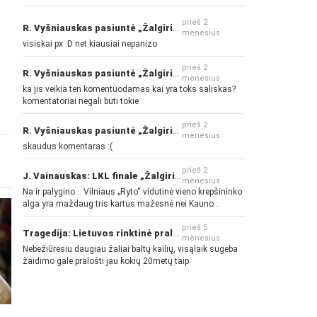
prieš 2
R. Vyšniauskas pasiuntė „Žalgirio“ ir kitų klubų fanus
mėnesius
visiskai px :D net kiausiai nepanizo
prieš 2
R. Vyšniauskas pasiuntė „Žalgirio“ ir kitų klubų fanus
mėnesius
ka jis veikia ten komentuodamas kai yra toks saliskas?
komentatoriai negali buti tokie
prieš 2
R. Vyšniauskas pasiuntė „Žalgirio“ ir kitų klubų fanus
mėnesius
skaudus komentaras :(
prieš 2
J. Vainauskas: LKL finale „Žalgiris“ norės pažeminti „Rytą“
mėnesius
Na ir palygino... Vilniaus „Ryto“ vidutinė vieno krepšininko
alga yra maždaug tris kartus mažesnė nei Kauno
„Žalgirio“... Mokama už sugebėjimus... Nėra pinigų - nėra
gerų žaidėjų...
prieš 5
Tragedija: Lietuvos rinktinė pralaimėjo Islandijai
mėnesius
Nebežiūrėsiu daugiau žaliai baltų kailių, visąlaik sugeba
žaidimo gale pralošti jau kokių 20metų taip