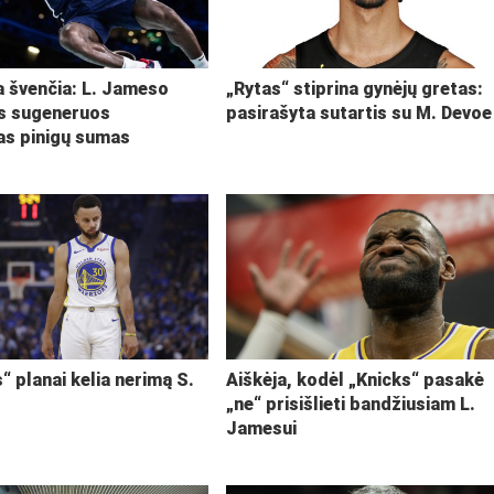
ja švenčia: L. Jameso
„Rytas“ stiprina gynėjų gretas:
s sugeneruos
pasirašyta sutartis su M. Devoe
kas pinigų sumas
“ planai kelia nerimą S.
Aiškėja, kodėl „Knicks“ pasakė
„ne“ prisišlieti bandžiusiam L.
Jamesui