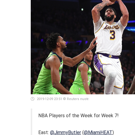
2019-12-09 23:51
© Reuters nuotr.
NBA Players of the Week for Week 7!
East:
@JimmyButler
(
@MiamiHEAT
)