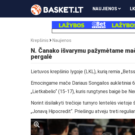
NAUJIENOS
LK
Krepšinis
Naujienos
N. Čanako išvarymu pažymėtame mače –
pergalė
Lietuvos krepšinio lygoje (LKL), kurią remia „Betsso
Emocingame mače Dariaus Songailos auklėtiniai 6
„Lietkabelio“ (15-17), kuris rungtynes baigė be N
Norint išsilaikyti trečioje turnyro lentelės vietoj
„Jonavą Hipocredit“. Priešingu atveju treti reguliari