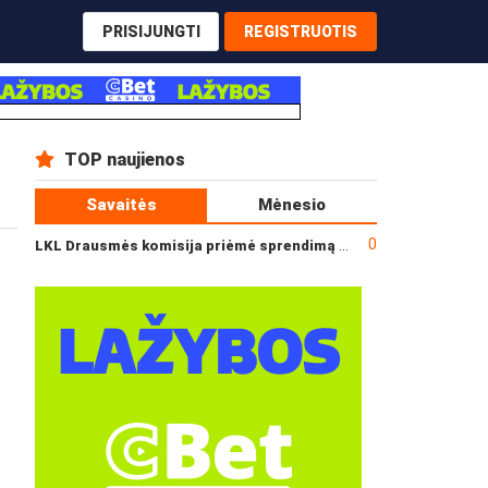
PRISIJUNGTI
REGISTRUOTIS
TOP naujienos
Savaitės
Mėnesio
0
LKL Drausmės komisija priėmė sprendimą dėl incidento po „Neptūno“ ir „Juventus“ rungtynių