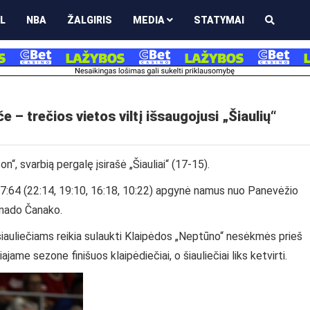
L
NBA
ŽALGIRIS
MEDIA
STATYMAI
 trečios vietos viltį išsaugojusi „Šiaulių“
n“, svarbią pergalę įsirašė „Šiauliai“ (17-15).
7:64 (22:14, 19:10, 16:18, 10:22) apgynė namus nuo Panevėžio
enado Čanako.
e šiauliečiams reikia sulaukti Klaipėdos „Neptūno“ nesėkmės prieš
ajame sezone finišuos klaipėdiečiai, o šiauliečiai liks ketvirti.