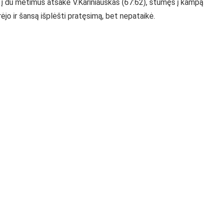
ui į du metimus atsakė V.Kariniauskas (67:62), stūmęs į kampą
rėjo ir šansą išplėšti pratęsimą, bet nepataikė.