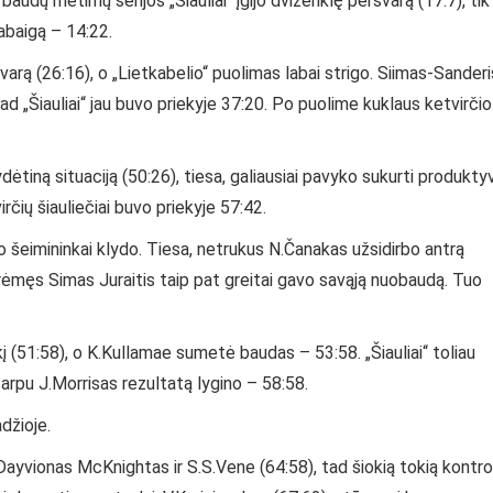
audų metimų serijos „Šiauliai“ įgijo dviženklę persvarą (17:7), tik
pabaigą – 14:22.
svarą (26:16), o „Lietkabelio“ puolimas labai strigo. Siimas-Sanderi
d „Šiauliai“ jau buvo priekyje 37:20. Po puolime kuklaus ketvirčio
ėtiną situaciją (50:26), tiesa, galiausiai pavyko sukurti produkty
irčių šiauliečiai buvo priekyje 57:42.
 o šeimininkai klydo. Tiesa, netrukus N.Čanakas užsidirbo antrą
erėmęs Simas Juraitis taip pat greitai gavo savąją nuobaudą. Tuo
 (51:58), o K.Kullamae sumetė baudas – 53:58. „Šiauliai“ toliau
tarpu J.Morrisas rezultatą lygino – 58:58.
džioje.
yvionas McKnightas ir S.S.Vene (64:58), tad šiokią tokią kontro