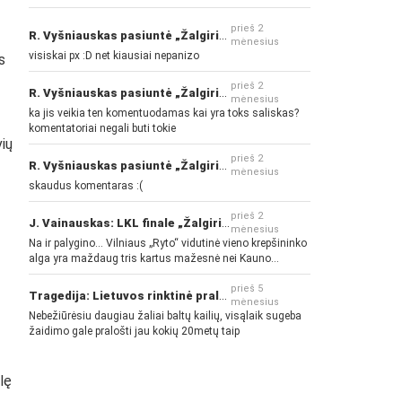
prieš 2
R. Vyšniauskas pasiuntė „Žalgirio“ ir kitų klubų fanus
mėnesius
visiskai px :D net kiausiai nepanizo
s
prieš 2
R. Vyšniauskas pasiuntė „Žalgirio“ ir kitų klubų fanus
mėnesius
ka jis veikia ten komentuodamas kai yra toks saliskas?
komentatoriai negali buti tokie
vių
prieš 2
R. Vyšniauskas pasiuntė „Žalgirio“ ir kitų klubų fanus
mėnesius
skaudus komentaras :(
prieš 2
J. Vainauskas: LKL finale „Žalgiris“ norės pažeminti „Rytą“
mėnesius
Na ir palygino... Vilniaus „Ryto“ vidutinė vieno krepšininko
alga yra maždaug tris kartus mažesnė nei Kauno
„Žalgirio“... Mokama už sugebėjimus... Nėra pinigų - nėra
gerų žaidėjų...
prieš 5
Tragedija: Lietuvos rinktinė pralaimėjo Islandijai
mėnesius
Nebežiūrėsiu daugiau žaliai baltų kailių, visąlaik sugeba
žaidimo gale pralošti jau kokių 20metų taip
lę