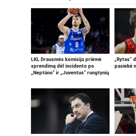
LKL Drausmės komisija priėmė
„Rytas“ d
sprendimą dėl incidento po
pasiekė 
„Neptūno“ ir „Juventus“ rungtynių