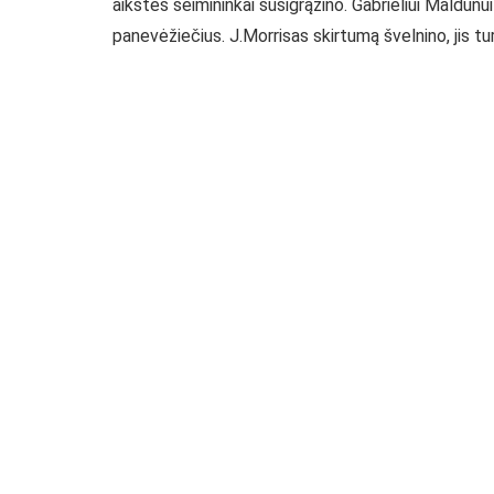
aikštės šeimininkai susigrąžino. Gabrieliui Maldūn
panevėžiečius. J.Morrisas skirtumą švelnino, jis tu