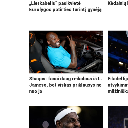
„Lietkabelis“ pasikvietė
Kėdainių 
Eurolygos patirties turintį gynėją
Shaqas: fanai daug reikalaus iš L.
Filadelfi
Jameso, bet viskas priklausys ne
atvykima
nuo jo
milžiniš