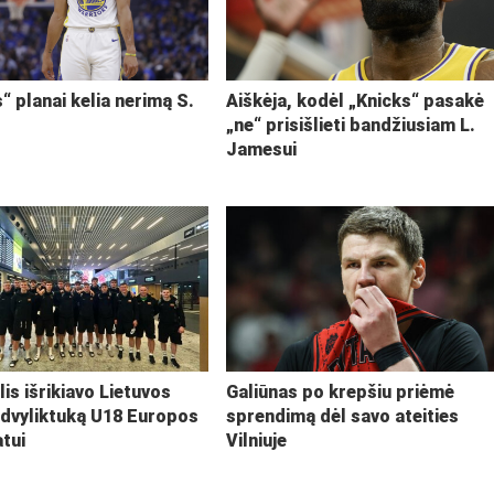
“ planai kelia nerimą S.
Aiškėja, kodėl „Knicks“ pasakė
„ne“ prisišlieti bandžiusiam L.
Jamesui
lis išrikiavo Lietuvos
Galiūnas po krepšiu priėmė
 dvyliktuką U18 Europos
sprendimą dėl savo ateities
tui
Vilniuje