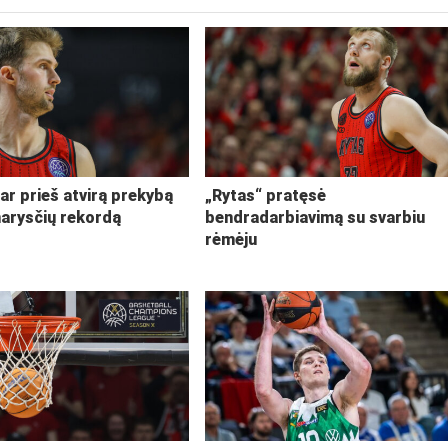
ar prieš atvirą prekybą
„Rytas“ pratęsė
narysčių rekordą
bendradarbiavimą su svarbiu
rėmėju