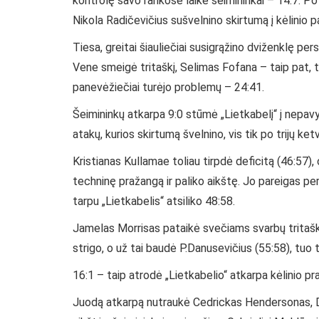
kontrolę savo rankose laikė šeimininkai – 14:7. Po b
Nikola Radičevičius sušvelnino skirtumą į kėlinio 
Tiesa, greitai šiauliečiai susigrąžino dviženklę per
Vene smeigė tritaškį, Selimas Fofana – taip pat, ta
panevėžiečiai turėjo problemų – 24:41.
Šeimininkų atkarpa 9:0 stūmė „Lietkabelį“ į nepavyd
atakų, kurios skirtumą švelnino, vis tik po trijų ketv
Kristianas Kullamae toliau tirpdė deficitą (46:57),
techninę pražangą ir paliko aikštę. Jo pareigas p
tarpu „Lietkabelis“ atsiliko 48:58.
Jamelas Morrisas pataikė svečiams svarbų tritaškį
strigo, o už tai baudė P.Danusevičius (55:58), tuo 
16:1 – taip atrodė „Lietkabelio“ atkarpa kėlinio pra
Juodą atkarpą nutraukė Cedrickas Hendersonas, Da