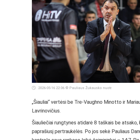
2026-05-16 22:06
© Pauliaus Žukausko nuotr.
„Šiauliai“ vertėsi be Tre-Vaughno Minotto ir Mariau
Lavrinovičius.
Šiauliečiai rungtynes atidarė 8 taškais be atsako,
paprašiusį pertraukėlės. Po jos sekė Pauliaus Danu