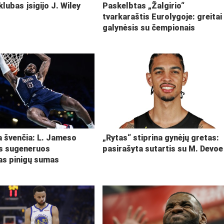
klubas įsigijo J. Wiley
Paskelbtas „Žalgirio“
tvarkaraštis Eurolygoje: greitai
galynėsis su čempionais
ja švenčia: L. Jameso
„Rytas“ stiprina gynėjų gretas:
s sugeneruos
pasirašyta sutartis su M. Devoe
kas pinigų sumas