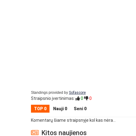
Standings provided by
Sofascore
Straipsnio įvertinimas:
0
0
TOP 0
Nauji 0
Seni 0
Komentarų šiame straipsnyje kol kas nėra...
Kitos naujienos