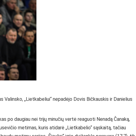
s Valinsko, „Lietkabeliui“ nepadėjo Dovis Bičkauskis ir Danielius
 kas po daugiau nei trijų minučių vertė reaguoti Nenadą Čanaką,
sevičio metimas, kuris atidarė „Lietkabelio“ sąskaitą, tačiau