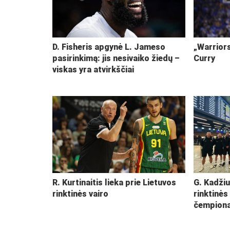
D. Fisheris apgynė L. Jameso
„Warriors
pasirinkimą: jis nesivaiko žiedų –
Curry
viskas yra atvirkščiai
R. Kurtinaitis lieka prie Lietuvos
G. Kadžiu
rinktinės vairo
rinktinės
čempiona