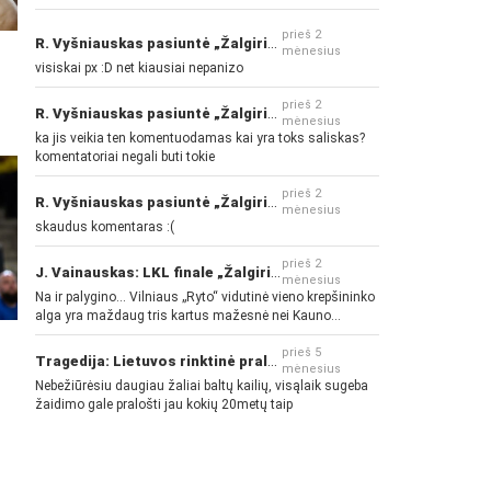
prieš 2
R. Vyšniauskas pasiuntė „Žalgirio“ ir kitų klubų fanus
mėnesius
visiskai px :D net kiausiai nepanizo
prieš 2
R. Vyšniauskas pasiuntė „Žalgirio“ ir kitų klubų fanus
mėnesius
ka jis veikia ten komentuodamas kai yra toks saliskas?
komentatoriai negali buti tokie
prieš 2
R. Vyšniauskas pasiuntė „Žalgirio“ ir kitų klubų fanus
mėnesius
skaudus komentaras :(
prieš 2
J. Vainauskas: LKL finale „Žalgiris“ norės pažeminti „Rytą“
mėnesius
Na ir palygino... Vilniaus „Ryto“ vidutinė vieno krepšininko
alga yra maždaug tris kartus mažesnė nei Kauno
„Žalgirio“... Mokama už sugebėjimus... Nėra pinigų - nėra
gerų žaidėjų...
prieš 5
Tragedija: Lietuvos rinktinė pralaimėjo Islandijai
mėnesius
Nebežiūrėsiu daugiau žaliai baltų kailių, visąlaik sugeba
žaidimo gale pralošti jau kokių 20metų taip