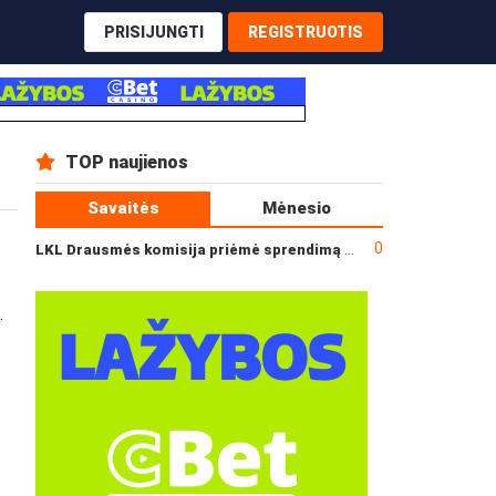
PRISIJUNGTI
REGISTRUOTIS
TOP naujienos
Savaitės
Mėnesio
0
LKL Drausmės komisija priėmė sprendimą dėl incidento po „Neptūno“ ir „Juventus“ rungtynių
.