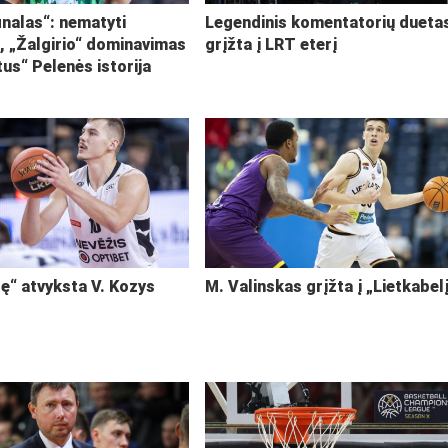
inalas“: nematyti
Legendinis komentatorių dueta
i, „Žalgirio“ dominavimas
grįžta į LRT eterį
tus“ Pelenės istorija
ę“ atvyksta V. Kozys
M. Valinskas grįžta į „Lietkabel