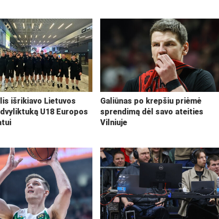
lis išrikiavo Lietuvos
Galiūnas po krepšiu priėmė
 dvyliktuką U18 Europos
sprendimą dėl savo ateities
tui
Vilniuje