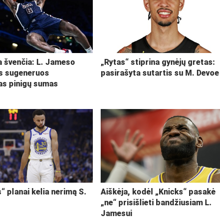
ja švenčia: L. Jameso
„Rytas“ stiprina gynėjų gretas:
s sugeneruos
pasirašyta sutartis su M. Devoe
kas pinigų sumas
“ planai kelia nerimą S.
Aiškėja, kodėl „Knicks“ pasakė
„ne“ prisišlieti bandžiusiam L.
Jamesui