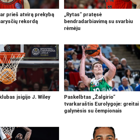
ar prieš atvirą prekybą
„Rytas“ pratęsė
narysčių rekordą
bendradarbiavimą su svarbiu
rėmėju
klubas įsigijo J. Wiley
Paskelbtas „Žalgirio“
tvarkaraštis Eurolygoje: greitai
galynėsis su čempionais