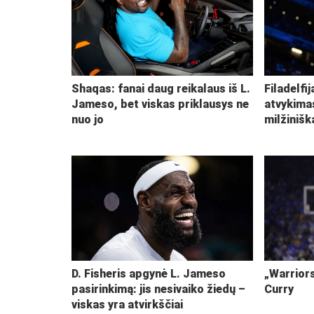
Shaqas: fanai daug reikalaus iš L.
Filadelfi
Jameso, bet viskas priklausys ne
atvykima
nuo jo
milžiniš
D. Fisheris apgynė L. Jameso
„Warriors
pasirinkimą: jis nesivaiko žiedų –
Curry
viskas yra atvirkščiai