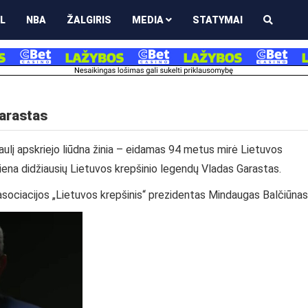
L
NBA
ŽALGIRIS
MEDIA
STATYMAI
Garastas
saulį apskriejo liūdna žinia – eidamas 94 metus mirė Lietuvos
r viena didžiausių Lietuvos krepšinio legendų Vladas Garastas.
 asociacijos „Lietuvos krepšinis“ prezidentas Mindaugas Balčiūnas