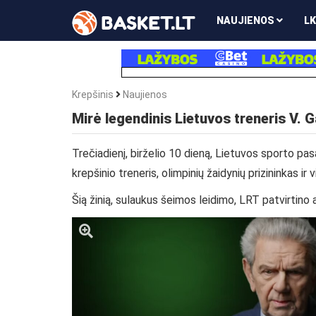
NAUJIENOS
LK
Krepšinis
Naujienos
Mirė legendinis Lietuvos treneris V. 
Trečiadienį, birželio 10 dieną, Lietuvos sporto pa
krepšinio treneris, olimpinių žaidynių prizininkas i
Šią žinią, sulaukus šeimos leidimo, LRT patvirtino