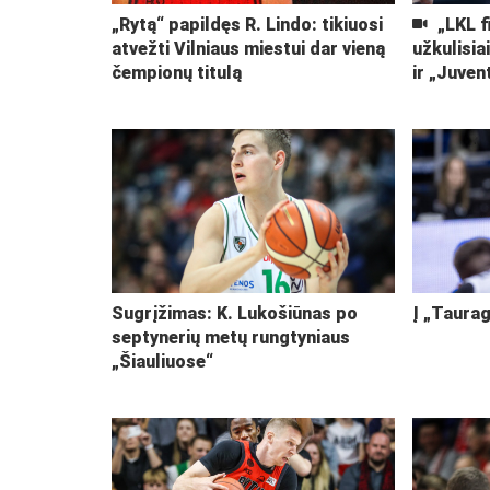
„Rytą“ papildęs R. Lindo: tikiuosi
„LKL f
atvežti Vilniaus miestui dar vieną
užkulisia
čempionų titulą
ir „Juven
Sugrįžimas: K. Lukošiūnas po
Į „Taurag
septynerių metų rungtyniaus
„Šiauliuose“