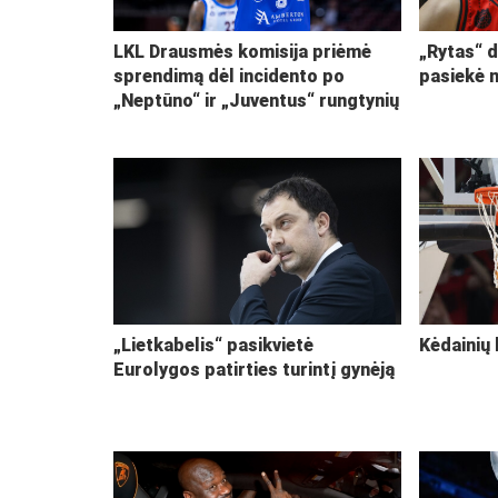
LKL Drausmės komisija priėmė
„Rytas“ d
sprendimą dėl incidento po
pasiekė 
„Neptūno“ ir „Juventus“ rungtynių
„Lietkabelis“ pasikvietė
Kėdainių 
Eurolygos patirties turintį gynėją