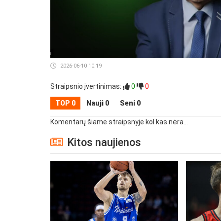
2026-06-10 10:19
Straipsnio įvertinimas:
0
0
TOP 0
Nauji 0
Seni 0
Komentarų šiame straipsnyje kol kas nėra...
Kitos naujienos