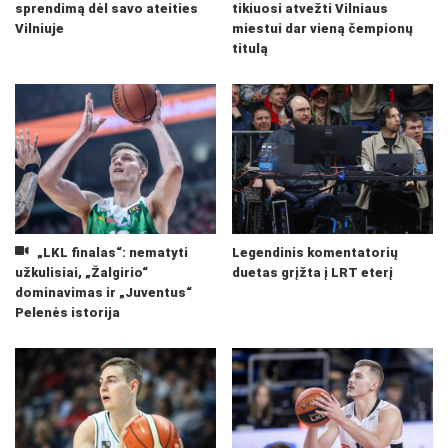
sprendimą dėl savo ateities
tikiuosi atvežti Vilniaus
Vilniuje
miestui dar vieną čempionų
titulą
„LKL finalas“: nematyti
Legendinis komentatorių
užkulisiai, „Žalgirio“
duetas grįžta į LRT eterį
dominavimas ir „Juventus“
Pelenės istorija