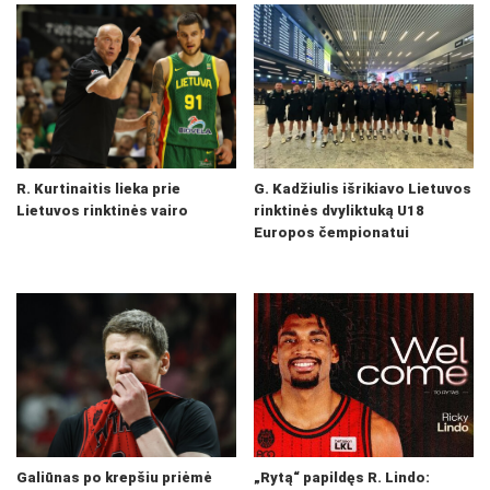
R. Kurtinaitis lieka prie
G. Kadžiulis išrikiavo Lietuvos
Lietuvos rinktinės vairo
rinktinės dvyliktuką U18
Europos čempionatui
Galiūnas po krepšiu priėmė
„Rytą“ papildęs R. Lindo: