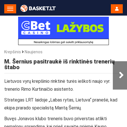
Toggle
Navigation
Krepšinis
Naujienos
M. Šernius pasitraukė iš rinktinės trenerių
štabo
Lietuvos vyrų krepšinio rinktinė turės ieškoti naujo vyr.
trenerio Rimo Kurtinaičio asistento.
Strategas LRT laidoje „Labas rytas, Lietuva“ pranešė, kad
ekipa prarado specialistą Mantą Šernių.
Buvęs Jonavos klubo treneris buvo priverstas atlikti
nemalonų sprendimą, kai prieš savaitę priėmė Kauno