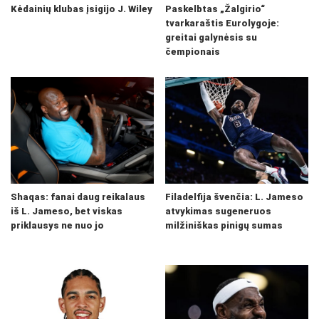
Kėdainių klubas įsigijo J. Wiley
Paskelbtas „Žalgirio“
tvarkaraštis Eurolygoje:
greitai galynėsis su
čempionais
Shaqas: fanai daug reikalaus
Filadelfija švenčia: L. Jameso
iš L. Jameso, bet viskas
atvykimas sugeneruos
priklausys ne nuo jo
milžiniškas pinigų sumas