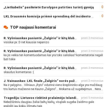
0
„Lietkabelis“ pasikvietė Eurolygos patirties turintį gynėją
0
LKL Drausmės komisija priėmė sprendimą dėl incidento po „Neptūno“ ir „Juventus“ rungtynių
TOP naujausi komentarai
R. Vyšniauskas pasiuntė „Žalgirio“ ir kitų klubų fanus
prieš 2 mėnesius
visiskai px :D net kiausiai nepanizo
R. Vyšniauskas pasiuntė „Žalgirio“ ir kitų klubų fanus
prieš 2 mėnesius
ka jis veikia ten komentuodamas kai yra toks saliskas? komentatoriai negali
buti tokie
R. Vyšniauskas pasiuntė „Žalgirio“ ir kitų klubų fanus
prieš 2 mėnesius
skaudus komentaras :(
J. Vainauskas: LKL finale „Žalgiris“ norės pažeminti „Rytą“
prieš 2 mėnesius
Na ir palygino... Vilniaus „Ryto“ vidutinė vieno krepšininko alga yra maždaug
tris kartus mažesnė nei Kauno „Žalgirio“... Mokama už sugebėjimus... Nėra
pinigų - nėra gerų žaidėjų...
Tragedija: Lietuvos rinktinė pralaimėjo Islandijai
prieš 5 mėnesius
Nebežiūrėsiu daugiau žaliai baltų kailių, visąlaik sugeba žaidimo gale
pralošti jau kokių 20metų taip