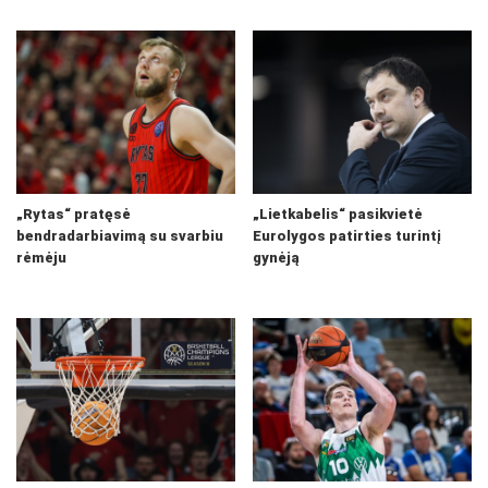
„Rytas“ pratęsė
„Lietkabelis“ pasikvietė
bendradarbiavimą su svarbiu
Eurolygos patirties turintį
rėmėju
gynėją