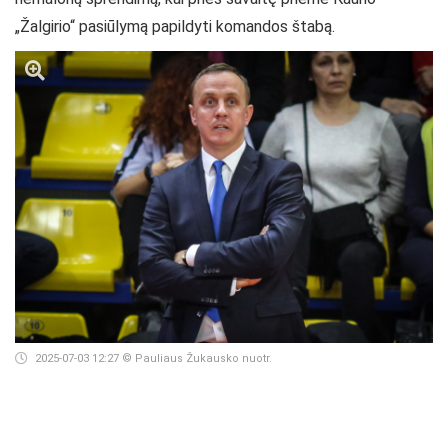
„Žalgirio“ pasiūlymą papildyti komandos štabą.
2025-07-03 12:27
© Pauliaus Žukausko nuotr.