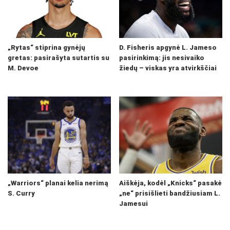
„Rytas“ stiprina gynėjų
D. Fisheris apgynė L. Jameso
gretas: pasirašyta sutartis su
pasirinkimą: jis nesivaiko
M. Devoe
žiedų – viskas yra atvirkščiai
„Warriors“ planai kelia nerimą
Aiškėja, kodėl „Knicks“ pasakė
S. Curry
„ne“ prisišlieti bandžiusiam L.
Jamesui