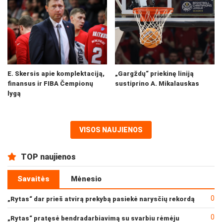
E. Skersis apie komplektaciją,
„Gargždų“ priekinę liniją
finansus ir FIBA Čempionų
sustiprino A. Mikalauskas
lygą
VISOS NAUJIENOS
TOP naujienos
Savaitės
Mėnesio
0
„Rytas“ dar prieš atvirą prekybą pasiekė narysčių rekordą
0
„Rytas“ pratęsė bendradarbiavimą su svarbiu rėmėju