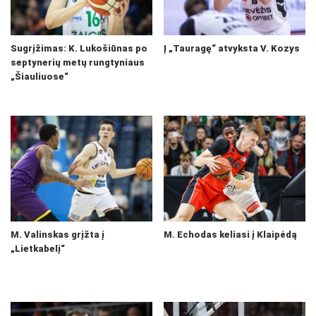
Sugrįžimas: K. Lukošiūnas po
Į „Tauragę“ atvyksta V. Kozys
septynerių metų rungtyniaus
„Šiauliuose“
M. Valinskas grįžta į
M. Echodas keliasi į Klaipėdą
„Lietkabelį“