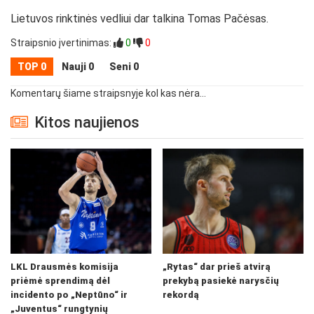
Lietuvos rinktinės vedliui dar talkina Tomas Pačėsas.
Straipsnio įvertinimas:
0
0
TOP 0
Nauji 0
Seni 0
Komentarų šiame straipsnyje kol kas nėra...
Kitos naujienos
LKL Drausmės komisija
„Rytas“ dar prieš atvirą
priėmė sprendimą dėl
prekybą pasiekė narysčių
incidento po „Neptūno“ ir
rekordą
„Juventus“ rungtynių