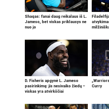
Shaqas: fanai daug reikalaus iš L.
Filadelfi
Jameso, bet viskas priklausys ne
atvykima
nuo jo
milžiniš
D. Fisheris apgynė L. Jameso
„Warriors
pasirinkimą: jis nesivaiko žiedų –
Curry
viskas yra atvirkščiai