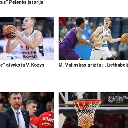
tus“ Pelenės istorija
ę“ atvyksta V. Kozys
M. Valinskas grįžta į „Lietkabel