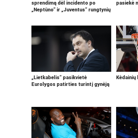
sprendimą dėl incidento po
pasiekė 
„Neptūno“ ir „Juventus“ rungtynių
„Lietkabelis“ pasikvietė
Kėdainių 
Eurolygos patirties turintį gynėją