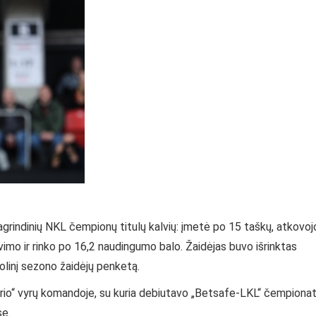
rindinių NKL čempionų titulų kalvių: įmetė po 15 taškų, atkovoj
imo ir rinko po 16,2 naudingumo balo. Žaidėjas buvo išrinktas
bolinį sezono žaidėjų penketą.
girio“ vyrų komandoje, su kuria debiutavo „Betsafe-LKL“ čempiona
se.