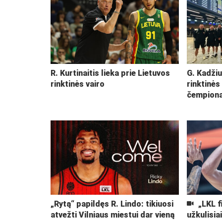
R. Kurtinaitis lieka prie Lietuvos
G. Kadžiu
rinktinės vairo
rinktinės
čempiona
„Rytą“ papildęs R. Lindo: tikiuosi
„LKL f
atvežti Vilniaus miestui dar vieną
užkulisia