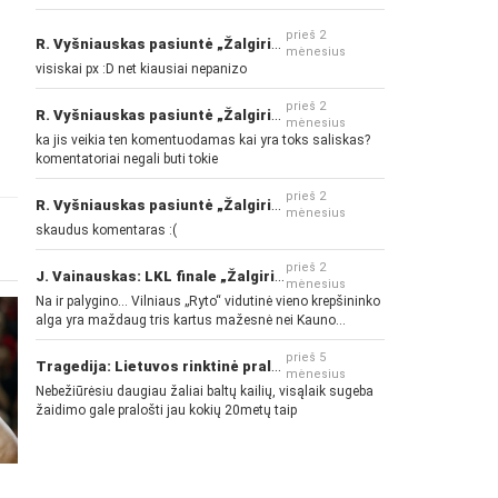
prieš 2
R. Vyšniauskas pasiuntė „Žalgirio“ ir kitų klubų fanus
mėnesius
visiskai px :D net kiausiai nepanizo
prieš 2
R. Vyšniauskas pasiuntė „Žalgirio“ ir kitų klubų fanus
mėnesius
ka jis veikia ten komentuodamas kai yra toks saliskas?
komentatoriai negali buti tokie
prieš 2
R. Vyšniauskas pasiuntė „Žalgirio“ ir kitų klubų fanus
mėnesius
skaudus komentaras :(
prieš 2
J. Vainauskas: LKL finale „Žalgiris“ norės pažeminti „Rytą“
mėnesius
Na ir palygino... Vilniaus „Ryto“ vidutinė vieno krepšininko
alga yra maždaug tris kartus mažesnė nei Kauno
„Žalgirio“... Mokama už sugebėjimus... Nėra pinigų - nėra
gerų žaidėjų...
prieš 5
Tragedija: Lietuvos rinktinė pralaimėjo Islandijai
mėnesius
Nebežiūrėsiu daugiau žaliai baltų kailių, visąlaik sugeba
žaidimo gale pralošti jau kokių 20metų taip