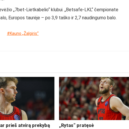
evėžio „7bet-Lietkabelio“ klubui. „Betsafe-LKL“ čempionate
balo, Europos taurėje – po 3,9 taško ir 2,7 naudingumo balo.
#Kauno „Žalgiris“
ar prieš atvirą prekybą
„Rytas“ pratęsė