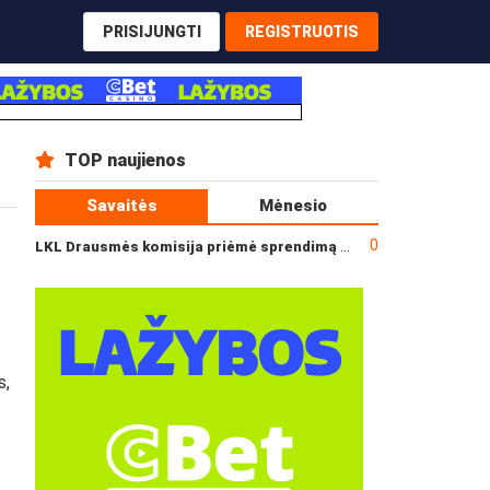
PRISIJUNGTI
REGISTRUOTIS
TOP naujienos
Savaitės
Mėnesio
0
LKL Drausmės komisija priėmė sprendimą dėl incidento po „Neptūno“ ir „Juventus“ rungtynių
s,