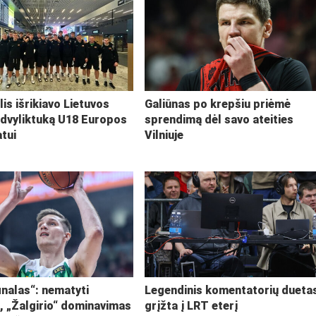
lis išrikiavo Lietuvos
Galiūnas po krepšiu priėmė
 dvyliktuką U18 Europos
sprendimą dėl savo ateities
tui
Vilniuje
inalas“: nematyti
Legendinis komentatorių dueta
i, „Žalgirio“ dominavimas
grįžta į LRT eterį