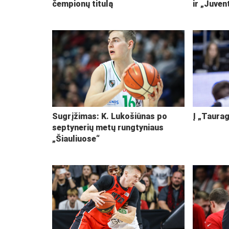
čempionų titulą
ir „Juven
Sugrįžimas: K. Lukošiūnas po
Į „Taurag
septynerių metų rungtyniaus
„Šiauliuose“