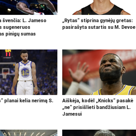
ja švenčia: L. Jameso
„Rytas“ stiprina gynėjų gretas:
s sugeneruos
pasirašyta sutartis su M. Devoe
kas pinigų sumas
“ planai kelia nerimą S.
Aiškėja, kodėl „Knicks“ pasakė
„ne“ prisišlieti bandžiusiam L.
Jamesui