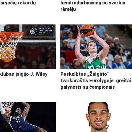
narysčių rekordą
bendradarbiavimą su svarbiu
rėmėju
klubas įsigijo J. Wiley
Paskelbtas „Žalgirio“
tvarkaraštis Eurolygoje: greitai
galynėsis su čempionais