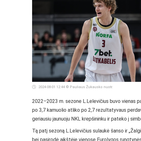
2024-08-01 12:44
© Pauliaus Žukausko nuotr.
2022–2023 m. sezone L.Lelevičius buvo vienas pag
po 3,7 kamuolio atliko po 2,7 rezultatyvaus perdav
geriausiu jaunuoju NKL krepšininku ir pateko į sim
Tą patį sezoną L.Lelevičius sulaukė šanso ir „Žal
bei pasirodė aikštėje vienose Eurolygos rungtynė