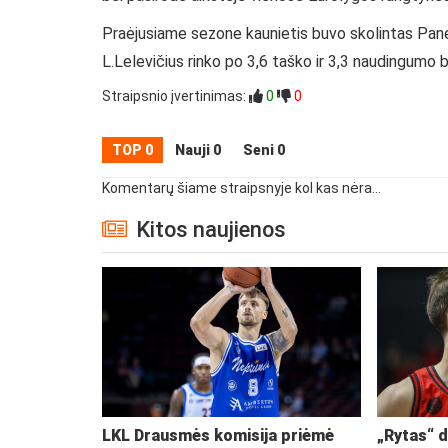
Praėjusiame sezone kaunietis buvo skolintas Pan
L.Lelevičius rinko po 3,6 taško ir 3,3 naudingumo 
Straipsnio įvertinimas:
0
0
TOP 0
Nauji 0
Seni 0
Komentarų šiame straipsnyje kol kas nėra...
Kitos naujienos
LKL Drausmės komisija priėmė
„Rytas“ d