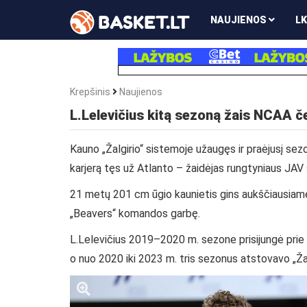
NAUJIENOS
LK
Krepšinis
Naujienos
L.Lelevičius kitą sezoną žais NCAA 
Kauno „Žalgirio“ sistemoje užaugęs ir praėjusį sez
karjerą tęs už Atlanto – žaidėjas rungtyniaus JAV
21 metų 201 cm ūgio kaunietis gins aukščiausiame
„Beavers“ komandos garbę.
L.Lelevičius 2019–2020 m. sezone prisijungė prie 
o nuo 2020 iki 2023 m. tris sezonus atstovavo „Žal