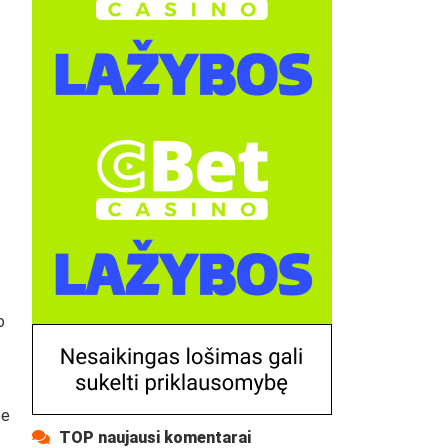
o
te
TOP naujausi komentarai