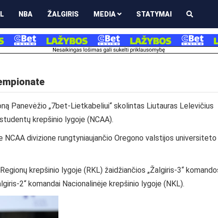
L
NBA
ŽALGIRIS
MEDIA
STATYMAI
čempionate
oną Panevėžio „7bet-Lietkabeliui“ skolintas Liutauras Lelevičius
 studentų krepšinio lygoje (NCAA).
 NCAA divizione rungtyniaujančio Oregono valstijos universiteto
Regionų krepšinio lygoje (RKL) žaidžiančios „Žalgiris-3“ komando
giris-2“ komandai Nacionalinėje krepšinio lygoje (NKL).