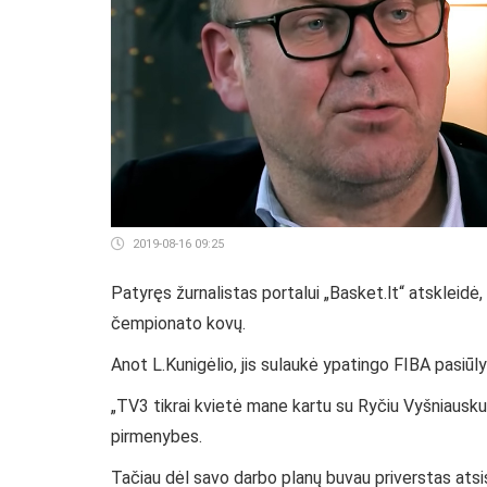
2019-08-16 09:25
Patyręs žurnalistas portalui „Basket.lt“ atskleidė
čempionato kovų.
Anot L.Kunigėlio, jis sulaukė ypatingo FIBA pasiūl
„TV3 tikrai kvietė mane kartu su Ryčiu Vyšniausk
pirmenybes.
Tačiau dėl savo darbo planų buvau priverstas atsisa