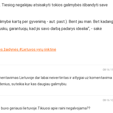
 Tiesiog negalėjau atsisakyti tokios galimybės išbandyti save
limybė kartą per gyvenimą - aut. past.). Bent jau man. Bet kadang
ku, garantuoju, kad jis savo darbą padarys idealiai“, - sakė
ės žaidynės
#Lietuvos vyrų rinktinė
08-16 1
mentavimas Lietuvoje dar labai neivertintas ir atlygiai uz komentavima
denius, suteikia kur kas daugiau galimybiu.
08-16 1
u buvo geriausi lietuvoje.Tikiuosi apie raini negalvojama??