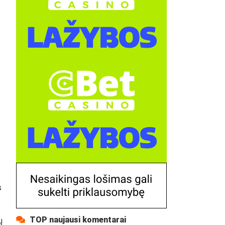
s
TOP naujausi komentarai
ų