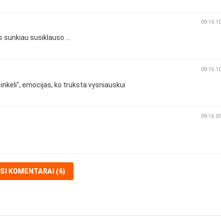
08-16 1
 sunkiau susiklauso ...
08-16 1
cinkeli", emocijas, ko truksta vysniauskui
08-16 0
ISI KOMENTARAI (6)