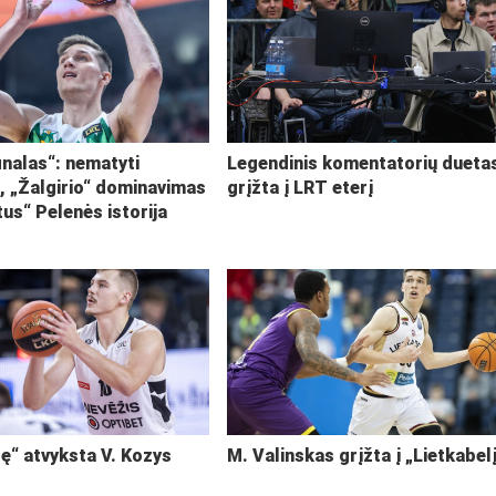
inalas“: nematyti
Legendinis komentatorių dueta
i, „Žalgirio“ dominavimas
grįžta į LRT eterį
tus“ Pelenės istorija
ę“ atvyksta V. Kozys
M. Valinskas grįžta į „Lietkabel