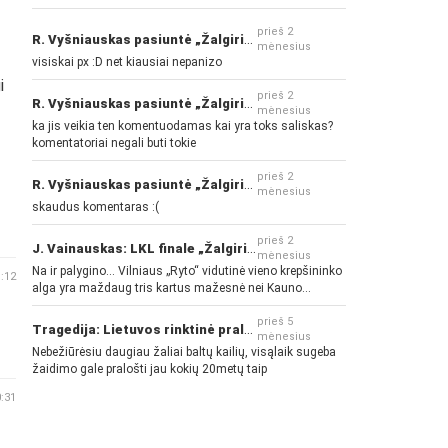
prieš 2
R. Vyšniauskas pasiuntė „Žalgirio“ ir kitų klubų fanus
mėnesius
visiskai px :D net kiausiai nepanizo
i
prieš 2
R. Vyšniauskas pasiuntė „Žalgirio“ ir kitų klubų fanus
mėnesius
ka jis veikia ten komentuodamas kai yra toks saliskas?
komentatoriai negali buti tokie
prieš 2
R. Vyšniauskas pasiuntė „Žalgirio“ ir kitų klubų fanus
mėnesius
skaudus komentaras :(
prieš 2
J. Vainauskas: LKL finale „Žalgiris“ norės pažeminti „Rytą“
mėnesius
Na ir palygino... Vilniaus „Ryto“ vidutinė vieno krepšininko
1:12
alga yra maždaug tris kartus mažesnė nei Kauno
„Žalgirio“... Mokama už sugebėjimus... Nėra pinigų - nėra
gerų žaidėjų...
prieš 5
Tragedija: Lietuvos rinktinė pralaimėjo Islandijai
mėnesius
Nebežiūrėsiu daugiau žaliai baltų kailių, visąlaik sugeba
žaidimo gale pralošti jau kokių 20metų taip
0:31