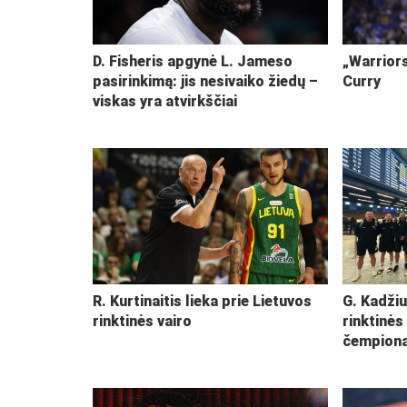
D. Fisheris apgynė L. Jameso
„Warriors
pasirinkimą: jis nesivaiko žiedų –
Curry
viskas yra atvirkščiai
R. Kurtinaitis lieka prie Lietuvos
G. Kadžiu
rinktinės vairo
rinktinės
čempiona