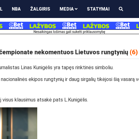
L
NBA
ŽALGIRIS
MEDIA
STATYMAI
io čempionate nekomentuos Lietuvos rungtynių
(6)
nalistas Linas Kunigėlis yra tapęs rinktinės simboliu.
cionalinės ekipos rungtynių ir daug sirgalių tikėjosi šią vasarą v
i į visus klausimus atsakė pats L.Kunigėlis.