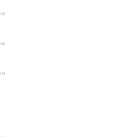
0:32
0:06
9:54