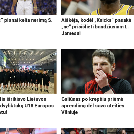
“ planai kelia nerimą S.
Aiškėja, kodėl „Knicks“ pasakė
„ne“ prisišlieti bandžiusiam L.
Jamesui
lis išrikiavo Lietuvos
Galiūnas po krepšiu priėmė
 dvyliktuką U18 Europos
sprendimą dėl savo ateities
tui
Vilniuje