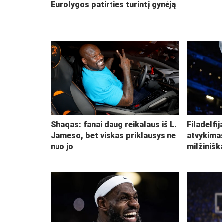
Eurolygos patirties turintį gynėją
Shaqas: fanai daug reikalaus iš L.
Filadelfi
Jameso, bet viskas priklausys ne
atvykima
nuo jo
milžiniš