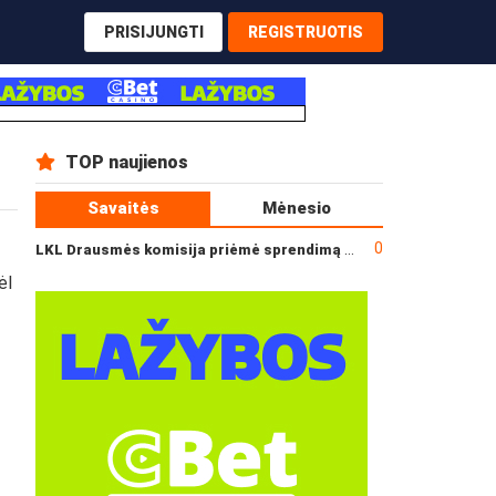
PRISIJUNGTI
REGISTRUOTIS
TOP naujienos
Savaitės
Mėnesio
0
LKL Drausmės komisija priėmė sprendimą dėl incidento po „Neptūno“ ir „Juventus“ rungtynių
ėl