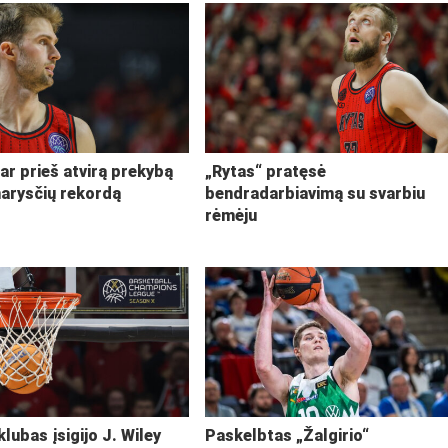
ar prieš atvirą prekybą
„Rytas“ pratęsė
narysčių rekordą
bendradarbiavimą su svarbiu
rėmėju
klubas įsigijo J. Wiley
Paskelbtas „Žalgirio“