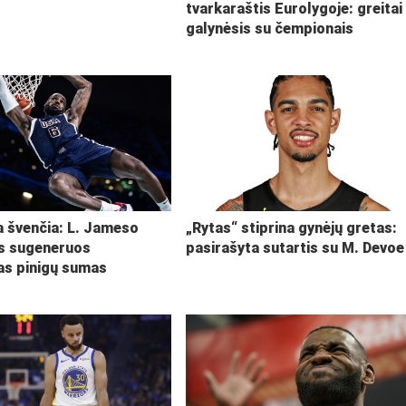
tvarkaraštis Eurolygoje: greitai
galynėsis su čempionais
ja švenčia: L. Jameso
„Rytas“ stiprina gynėjų gretas:
s sugeneruos
pasirašyta sutartis su M. Devoe
kas pinigų sumas