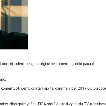
, kodėl šį rudenį mes jo neišgirsime komentuojančio pasaulio
ymo.
u komentuoti čempionatą, kaip tai darėme ir per 2017-ųjų Europo
kyti šios galimybės - FIBA pasiūlė dirbti vyriausiu TV transliacij