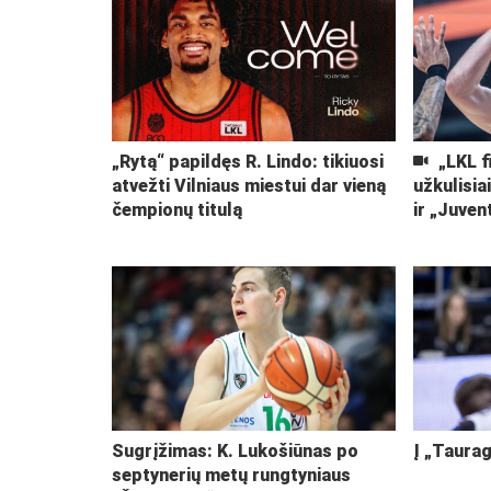
„Rytą“ papildęs R. Lindo: tikiuosi
„LKL f
atvežti Vilniaus miestui dar vieną
užkulisia
čempionų titulą
ir „Juven
Sugrįžimas: K. Lukošiūnas po
Į „Taurag
septynerių metų rungtyniaus