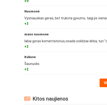
+9
Nuomonė
Vysniauskas geras, bet truksta gyvumo, taigi jis vienas
+3
mano nuomone
labai geras komentatorius,visada solidziai dirba, turi "
+3
Kukuse
Šaunuolis
+2
V
Kitos naujienos