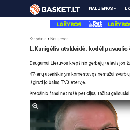
NAUJIENOS
LK
Krepšinis
Naujienos
L.Kunigėlis atskleidė, kodėl pasaul
Daugumai Lietuvos krepšinio gerbėjų televizijos žur
47-erių uteniškis yra komentavęs nemažai svarbių na
išgirsti jo balsą TV3 eteryje.
Krepšinio fanai net rašė peticijas, tačiau galiausia