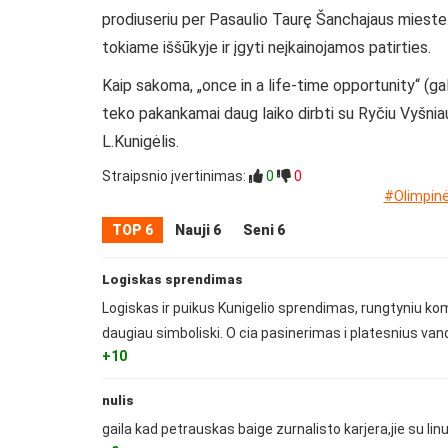
prodiuseriu per Pasaulio Taurę Šanchajaus mieste.
tokiame iššūkyje ir įgyti neįkainojamos patirties.
Kaip sakoma, „once in a life-time opportunity“ (ga
teko pakankamai daug laiko dirbti su Ryčiu Vyšniaus
L.Kunigėlis.
Straipsnio įvertinimas:
0
0
#Olimpin
TOP 6
Nauji 6
Seni 6
Logiskas sprendimas
Logiskas ir puikus Kunigelio sprendimas, rungtyniu ko
daugiau simboliski. O cia pasinerimas i platesnius van
+10
nulis
gaila kad petrauskas baige zurnalisto karjera,jie su lin