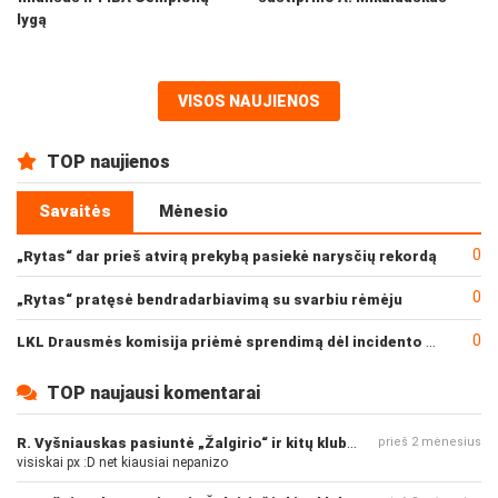
lygą
VISOS NAUJIENOS
TOP naujienos
Savaitės
Mėnesio
0
„Rytas“ dar prieš atvirą prekybą pasiekė narysčių rekordą
0
„Rytas“ pratęsė bendradarbiavimą su svarbiu rėmėju
0
LKL Drausmės komisija priėmė sprendimą dėl incidento po „Neptūno“ ir „Juventus“ rungtynių
TOP naujausi komentarai
R. Vyšniauskas pasiuntė „Žalgirio“ ir kitų klubų fanus
prieš 2 mėnesius
visiskai px :D net kiausiai nepanizo