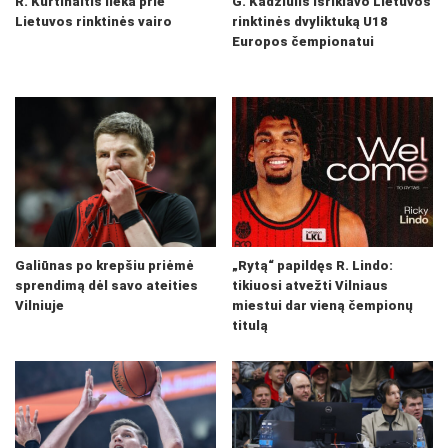
R. Kurtinaitis lieka prie
G. Kadžiulis išrikiavo Lietuvos
Lietuvos rinktinės vairo
rinktinės dvyliktuką U18
Europos čempionatui
Galiūnas po krepšiu priėmė
„Rytą“ papildęs R. Lindo:
sprendimą dėl savo ateities
tikiuosi atvežti Vilniaus
Vilniuje
miestui dar vieną čempionų
titulą