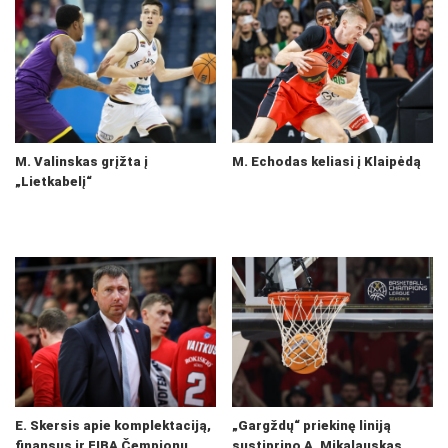
M. Valinskas grįžta į
M. Echodas keliasi į Klaipėdą
„Lietkabelį“
E. Skersis apie komplektaciją,
„Gargždų“ priekinę liniją
finansus ir FIBA Čempionų
sustiprino A. Mikalauskas