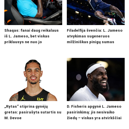
Shaqas: fanai daug reikalaus
Filadelfija švenčia: L. Jameso
iš L. Jameso, bet viskas
atvykimas sugeneruos
priklausys ne nuo jo
milžiniškas pinigų sumas
„Rytas“ stiprina gynėjų
D. Fisheris apgynė L. Jameso
gretas: pasirašyta sutartis su
pasirinkimą: jis nesivaiko
M. Devoe
žiedų – viskas yra atvirkščiai