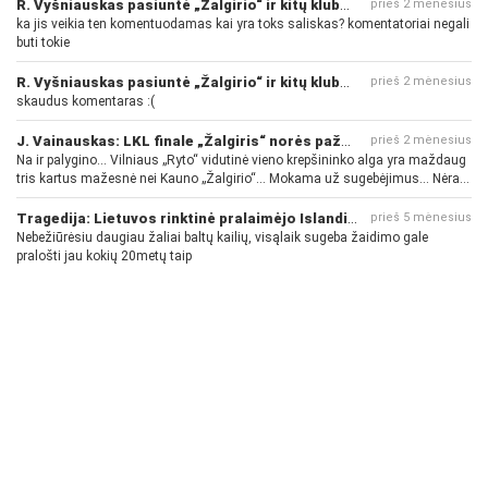
R. Vyšniauskas pasiuntė „Žalgirio“ ir kitų klubų fanus
prieš 2 mėnesius
ka jis veikia ten komentuodamas kai yra toks saliskas? komentatoriai negali
buti tokie
R. Vyšniauskas pasiuntė „Žalgirio“ ir kitų klubų fanus
prieš 2 mėnesius
skaudus komentaras :(
J. Vainauskas: LKL finale „Žalgiris“ norės pažeminti „Rytą“
prieš 2 mėnesius
Na ir palygino... Vilniaus „Ryto“ vidutinė vieno krepšininko alga yra maždaug
tris kartus mažesnė nei Kauno „Žalgirio“... Mokama už sugebėjimus... Nėra
pinigų - nėra gerų žaidėjų...
Tragedija: Lietuvos rinktinė pralaimėjo Islandijai
prieš 5 mėnesius
Nebežiūrėsiu daugiau žaliai baltų kailių, visąlaik sugeba žaidimo gale
pralošti jau kokių 20metų taip