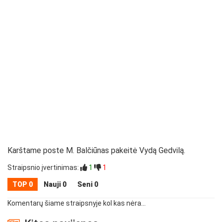
Karštame poste M. Balčiūnas pakeitė Vydą Gedvilą.
Straipsnio įvertinimas:
1
1
TOP 0
Nauji 0
Seni 0
Komentarų šiame straipsnyje kol kas nėra...