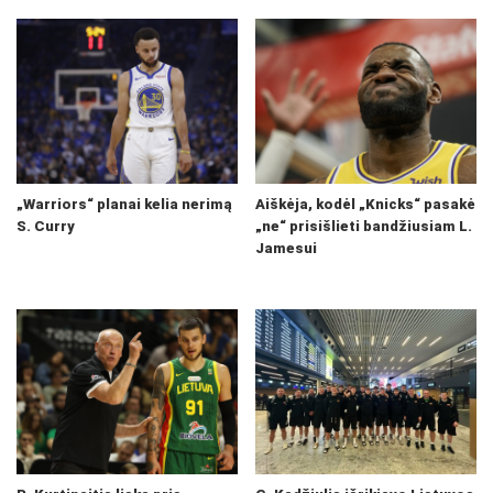
„Warriors“ planai kelia nerimą
Aiškėja, kodėl „Knicks“ pasakė
S. Curry
„ne“ prisišlieti bandžiusiam L.
Jamesui