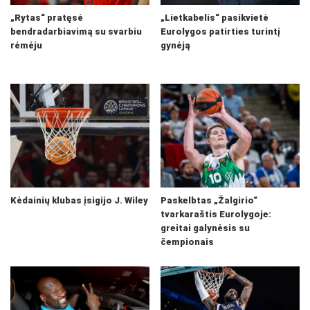
„Rytas“ pratęsė
„Lietkabelis“ pasikvietė
bendradarbiavimą su svarbiu
Eurolygos patirties turintį
rėmėju
gynėją
Kėdainių klubas įsigijo J. Wiley
Paskelbtas „Žalgirio“
tvarkaraštis Eurolygoje:
greitai galynėsis su
čempionais