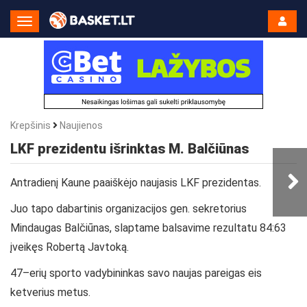
Toggle
Navigation
Krepšinis
Naujienos
LKF prezidentu išrinktas M. Balčiūnas
Antradienį Kaune paaiškėjo naujasis LKF prezidentas.
Juo tapo dabartinis organizacijos gen. sekretorius
Mindaugas Balčiūnas, slaptame balsavime rezultatu 84:63
įveikęs Robertą Javtoką.
47–erių sporto vadybininkas savo naujas pareigas eis
ketverius metus.