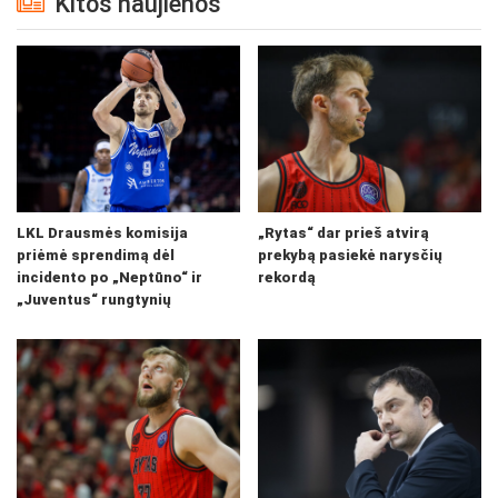
Kitos naujienos
LKL Drausmės komisija
„Rytas“ dar prieš atvirą
priėmė sprendimą dėl
prekybą pasiekė narysčių
incidento po „Neptūno“ ir
rekordą
„Juventus“ rungtynių