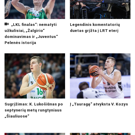
„LKL finalas“: nematyti
Legendinis komentatorių
užkulisiai, „Žalgirio“
duetas grįžta į LRT eterį
dominavimas ir „Juventus“
Pelenės istorija
Sugrįžimas: K. Lukošiūnas po
Į „Tauragę“ atvyksta V. Kozys
septynerių metų rungtyniaus
„Šiauliuose“