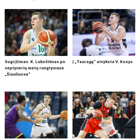
Sugrįžimas: K. Lukošiūnas po
Į „Tauragę“ atvyksta V. Kozys
septynerių metų rungtyniaus
„Šiauliuose“