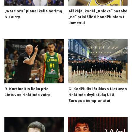
„Warriors“ planai kelia nerimą
Aiškėja, kodėl „Knicks“ pasakė
S. Curry
„ne“ prisišlieti bandžiusiam L.
Jamesui
R. Kurtinaitis lieka prie
G. Kadžiulis išrikiavo Lietuvos
Lietuvos rinktinės vairo
rinktinės dvyliktuką U18
Europos čempionatui