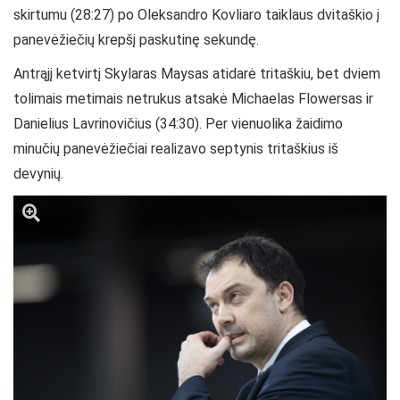
skirtumu (28:27) po Oleksandro Kovliaro taiklaus dvitaškio į
panevėžiečių krepšį paskutinę sekundę.
Antrąjį ketvirtį Skylaras Maysas atidarė tritaškiu, bet dviem
tolimais metimais netrukus atsakė Michaelas Flowersas ir
Danielius Lavrinovičius (34:30). Per vienuolika žaidimo
minučių panevėžiečiai realizavo septynis tritaškius iš
devynių.