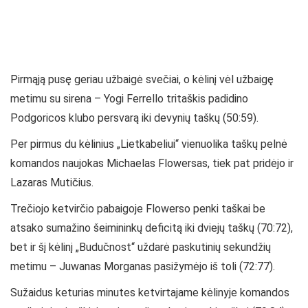
Pirmąją pusę geriau užbaigė svečiai, o kėlinį vėl užbaigę
metimu su sirena – Yogi Ferrello tritaškis padidino
Podgoricos klubo persvarą iki devynių taškų (50:59).
Per pirmus du kėlinius „Lietkabeliui“ vienuolika taškų pelnė
komandos naujokas Michaelas Flowersas, tiek pat pridėjo ir
Lazaras Mutičius.
Trečiojo ketvirčio pabaigoje Flowerso penki taškai be
atsako sumažino šeimininkų deficitą iki dviejų taškų (70:72),
bet ir šį kėlinį „Budučnost“ uždarė paskutinių sekundžių
metimu – Juwanas Morganas pasižymėjo iš toli (72:77).
Sužaidus keturias minutes ketvirtajame kėlinyje komandos