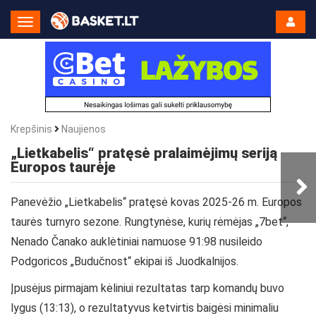
Toggle
Navigation
Krepšinis
Naujienos
„Lietkabelis“ pratęsė pralaimėjimų seriją
Europos taurėje
Panevėžio „Lietkabelis“ pratęsė kovas 2025-26 m. Europos
taurės turnyro sezone. Rungtynėse, kurių rėmėjas „7bet“,
Nenado Čanako auklėtiniai namuose 91:98 nusileido
Podgoricos „Budučnost“ ekipai iš Juodkalnijos.
Įpusėjus pirmajam kėliniui rezultatas tarp komandų buvo
lygus (13:13), o rezultatyvus ketvirtis baigėsi minimaliu