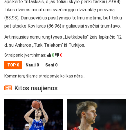
apsikeitė tritaškiais, o jas toliau skyrė penki taškai (79:84).
Likus dviems minutėms svečiai įgijo dviženklę persvarą
(83:93), Danusevičius pasižymėjo tolimu metimu, bet tokiu
pat atsakė Kovliaras (86:96) ir galiausiai svečiai triumfavo.
Artimiausias namų rungtynes „Lietkabelis“ žais lapkričio 12
d. su Ankaros „Turk Telekom“ iš Turkijos.
Straipsnio įvertinimas:
0
0
TOP 0
Nauji 0
Seni 0
Komentarų šiame straipsnyje kol kas nėra...
Kitos naujienos