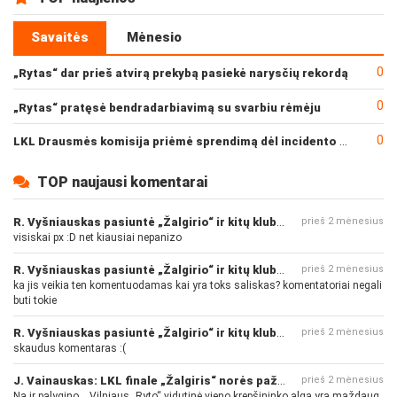
Savaitės
Mėnesio
0
„Rytas“ dar prieš atvirą prekybą pasiekė narysčių rekordą
0
„Rytas“ pratęsė bendradarbiavimą su svarbiu rėmėju
0
LKL Drausmės komisija priėmė sprendimą dėl incidento po „Neptūno“ ir „Juventus“ rungtynių
TOP naujausi komentarai
R. Vyšniauskas pasiuntė „Žalgirio“ ir kitų klubų fanus
prieš 2 mėnesius
visiskai px :D net kiausiai nepanizo
R. Vyšniauskas pasiuntė „Žalgirio“ ir kitų klubų fanus
prieš 2 mėnesius
ka jis veikia ten komentuodamas kai yra toks saliskas? komentatoriai negali
buti tokie
R. Vyšniauskas pasiuntė „Žalgirio“ ir kitų klubų fanus
prieš 2 mėnesius
skaudus komentaras :(
J. Vainauskas: LKL finale „Žalgiris“ norės pažeminti „Rytą“
prieš 2 mėnesius
Na ir palygino... Vilniaus „Ryto“ vidutinė vieno krepšininko alga yra maždaug