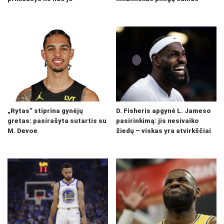
„Rytas“ stiprina gynėjų
D. Fisheris apgynė L. Jameso
gretas: pasirašyta sutartis su
pasirinkimą: jis nesivaiko
M. Devoe
žiedų – viskas yra atvirkščiai