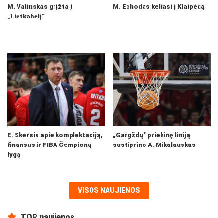
M. Valinskas grįžta į
M. Echodas keliasi į Klaipėdą
„Lietkabelį“
E. Skersis apie komplektaciją,
„Gargždų“ priekinę liniją
finansus ir FIBA Čempionų
sustiprino A. Mikalauskas
lygą
VISOS NAUJIENOS
TOP naujienos