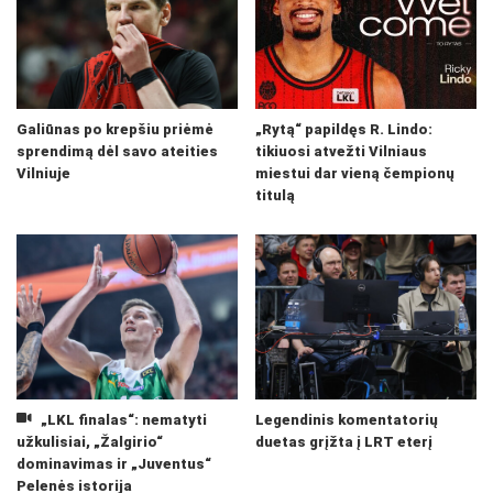
Galiūnas po krepšiu priėmė
„Rytą“ papildęs R. Lindo:
sprendimą dėl savo ateities
tikiuosi atvežti Vilniaus
Vilniuje
miestui dar vieną čempionų
titulą
„LKL finalas“: nematyti
Legendinis komentatorių
užkulisiai, „Žalgirio“
duetas grįžta į LRT eterį
dominavimas ir „Juventus“
Pelenės istorija