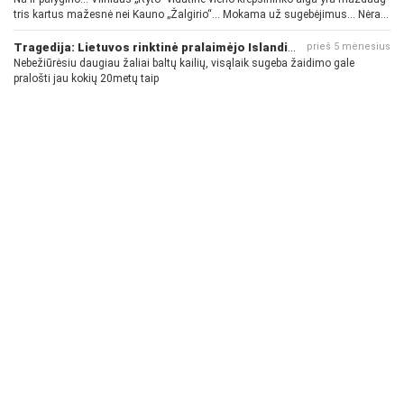
tris kartus mažesnė nei Kauno „Žalgirio“... Mokama už sugebėjimus... Nėra
pinigų - nėra gerų žaidėjų...
Tragedija: Lietuvos rinktinė pralaimėjo Islandijai
prieš 5 mėnesius
Nebežiūrėsiu daugiau žaliai baltų kailių, visąlaik sugeba žaidimo gale
pralošti jau kokių 20metų taip