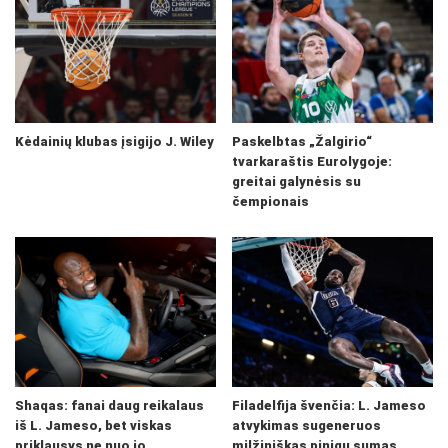
Kėdainių klubas įsigijo J. Wiley
Paskelbtas „Žalgirio“
tvarkaraštis Eurolygoje:
greitai galynėsis su
čempionais
Shaqas: fanai daug reikalaus
Filadelfija švenčia: L. Jameso
iš L. Jameso, bet viskas
atvykimas sugeneruos
priklausys ne nuo jo
milžiniškas pinigų sumas