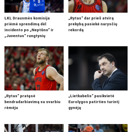
LKL Drausmės komisija
„Rytas“ dar prieš atvirą
priėmė sprendimą dėl
prekybą pasiekė narysčių
incidento po „Neptūno“ ir
rekordą
„Juventus“ rungtynių
„Rytas“ pratęsė
„Lietkabelis“ pasikvietė
bendradarbiavimą su svarbiu
Eurolygos patirties turintį
rėmėju
gynėją