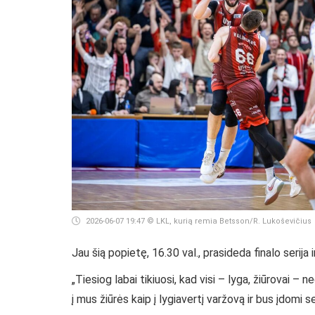
2026-06-07 19:47
© LKL, kurią remia Betsson/R. Lukoševičius
Jau šią popietę, 16.30 val., prasideda finalo serija 
„Tiesiog labai tikiuosi, kad visi – lyga, žiūrovai – n
į mus žiūrės kaip į lygiavertį varžovą ir bus įdomi ser