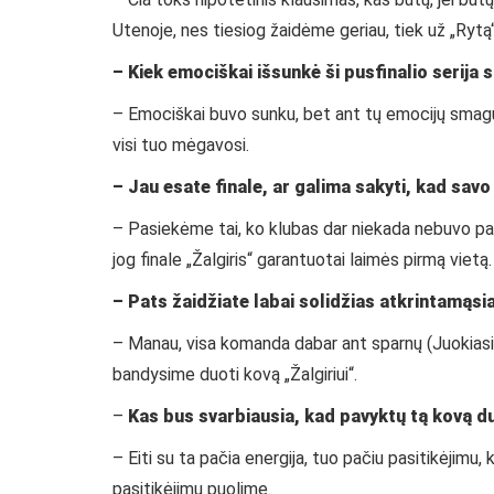
Utenoje, nes tiesiog žaidėme geriau, tiek už „Rytą
– Kiek emociškai išsunkė ši pusfinalio serija 
– Emociškai buvo sunku, bet ant tų emocijų smagu ž
visi tuo mėgavosi.
– Jau esate finale, ar galima sakyti, kad sav
– Pasiekėme tai, ko klubas dar niekada nebuvo pasie
jog finale „Žalgiris“ garantuotai laimės pirmą vietą. 
– Pats žaidžiate labai solidžias atkrintamąsi
– Manau, visa komanda dabar ant sparnų (Juokiasi). 
bandysime duoti kovą „Žalgiriui“.
–
Kas bus svarbiausia, kad pavyktų tą kovą d
– Eiti su ta pačia energija, tuo pačiu pasitikėjimu, 
pasitikėjimu puolime.