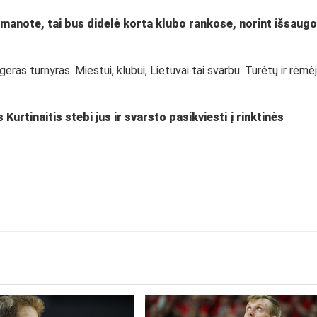
 manote, tai bus didelė korta klubo rankose, norint išsaugo
ras turnyras. Miestui, klubui, Lietuvai tai svarbu. Turėtų ir rėmė
urtinaitis stebi jus ir svarsto pasikviesti į rinktinės