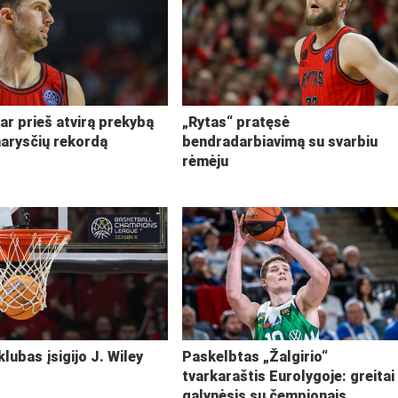
ar prieš atvirą prekybą
„Rytas“ pratęsė
narysčių rekordą
bendradarbiavimą su svarbiu
rėmėju
klubas įsigijo J. Wiley
Paskelbtas „Žalgirio“
tvarkaraštis Eurolygoje: greitai
galynėsis su čempionais