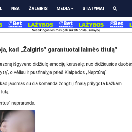
L
NBA
ŽALGIRIS
MEDIA
STATYMAI
a, kad „Žalgiris“ garantuotai laimės titulą“
sezoną išgyveno didžiulę emocijų karuselę: nuo didžiausios duobė
„Rytą“, o vėliau ir pusfinalyje prieš Klaipėdos „Neptūną“.
 kad jausmas su šia komanda žengti į finalą prilygsta kažkam
tulą.
entus“ nepraranda.