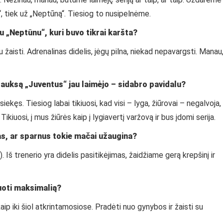
“, tiek už „Neptūną“. Tiesiog to nusipelnėme.
su „Neptūnu“, kuri buvo tikrai karšta?
aisti. Adrenalinas didelis, jėgų pilna, niekad nepavargsti. Manau
o auksą „Juventus“ jau laimėjo – sidabro pavidalu?
kęs. Tiesiog labai tikiuosi, kad visi – lyga, žiūrovai – negalvoja,
Tikiuosi, į mus žiūrės kaip į lygiavertį varžovą ir bus įdomi serija.
as, ar sparnus tokie mačai užaugina?
Iš trenerio yra didelis pasitikėjimas, žaidžiame gerą krepšinį ir
uoti maksimalią?
kaip iki šiol atkrintamosiose. Pradėti nuo gynybos ir žaisti su