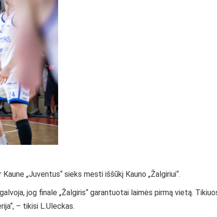
ir Kaune „Juventus“ sieks mesti iššūkį Kauno „Žalgiriui“.
egalvoja, jog finale „Žalgiris“ garantuotai laimės pirmą vietą. Tikiuos
ija“, – tikisi L.Uleckas.