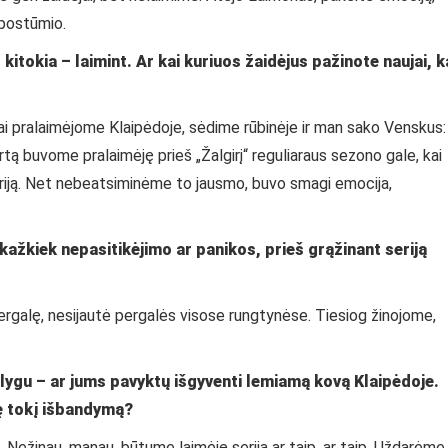
 postūmio.
 kitokia – laimint. Ar kai kuriuos žaidėjus pažinote naujai, k
 pralaimėjome Klaipėdoje, sėdime rūbinėje ir man sako Venskus:
tą buvome pralaimėję prieš „Žalgirį“ reguliaraus sezono gale, kai
riją. Net nebeatsiminėme to jausmo, buvo smagi emocija,
ažkiek nepasitikėjimo ar panikos, prieš grąžinant seriją
rgalę, nesijautė pergalės visose rungtynėse. Tiesiog žinojome,
ų lygu – ar jums pavyktų išgyventi lemiamą kovą Klaipėdoje.
ę tokį išbandymą?
ų. Nežinau, manau, būtume laimėję seriją ar taip, ar taip. Uždarėme