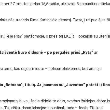
se per 27 minutes pelno 15,5 taško, atkovoja 5 kamuolius, atlieka
inktinės trenerio Rimo Kurtinaičio dėmesį. Tiesa, į tai puolėjas žiū
r „Telia Play“ platformoje, o prieš tai LKL.lt – pokalbis su uteniš
da šventė buvo didesnė – po pergalės prieš „Rytą“ ar
matėme, kas dėjosi mieste – nelabai blaškėmės, bet arenoje
ia „Betsson“, titulą. Ar jausmas su „Juventus“ patekti į fina
mpionatą, buvau finale didelė to dalis, svarbus žaidėjas, dabar ir
s. Tik, aišku, dabar laimėjome pusfinalį, tada – finalą. Tik, kad