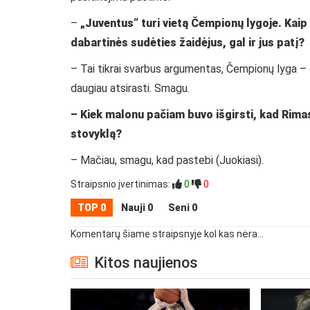
–
„Juventus“ turi vietą Čempionų lygoje. Kaip
dabartinės sudėties žaidėjus, gal ir jus patį?
– Tai tikrai svarbus argumentas, Čempionų lyga – ge
daugiau atsirasti. Smagu.
– Kiek malonu pačiam buvo išgirsti, kad Rimas K
stovyklą?
– Mačiau, smagu, kad pastebi (Juokiasi).
Straipsnio įvertinimas:
0
0
TOP 0
Nauji 0
Seni 0
Komentarų šiame straipsnyje kol kas nėra...
Kitos naujienos