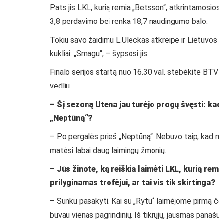
Pats jis LKL, kurią remia „Betsson“, atkrintamosio
3,8 perdavimo bei renka 18,7 naudingumo balo.
Tokiu savo žaidimu L.Uleckas atkreipė ir Lietuvos r
kukliai: „Smagu“, – šypsosi jis.
Finalo serijos startą nuo 16.30 val. stebėkite BTV i
vedliu.
– Šį sezoną Utena jau turėjo progų švęsti: ka
„Neptūną“?
– Po pergalės prieš „Neptūną“. Nebuvo taip, kad 
matėsi labai daug laimingų žmonių.
– Jūs žinote, ką reiškia laimėti LKL, kurią rem
prilyginamas trofėjui, ar tai vis tik skirtinga?
– Sunku pasakyti. Kai su „Rytu“ laimėjome pirmą če
buvau vienas pagrindinių. Iš tikrųjų, jausmas panašu