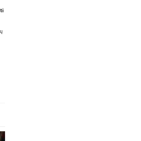
ti
jų