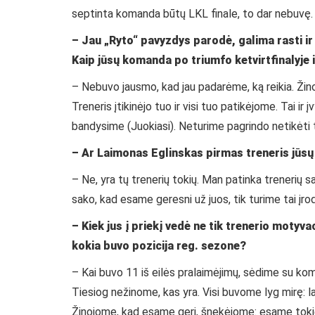
septinta komanda būtų LKL finale, to dar nebuvę.
– Jau „Ryto“ pavyzdys parodė, galima rasti ir
Kaip jūsų komanda po triumfo ketvirtfinalyje 
– Nebuvo jausmo, kad jau padarėme, ką reikia. Žino
Treneris įtikinėjo tuo ir visi tuo patikėjome. Tai ir
bandysime (Juokiasi). Neturime pagrindo netikėti tr
– Ar Laimonas Eglinskas pirmas treneris jūsų 
– Ne, yra tų trenerių tokių. Man patinka trenerių sa
sako, kad esame geresni už juos, tik turime tai įro
– Kiek jus į priekį vedė ne tik trenerio motyva
kokia buvo pozicija reg. sezone?
– Kai buvo 11 iš eilės pralaimėjimų, sėdime su ko
Tiesiog nežinome, kas yra. Visi buvome lyg mirę: l
Žinojome, kad esame geri, šnekėjome: esame tokie 