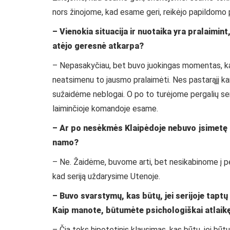
nors žinojome, kad esame geri, reikėjo papildomo
– Vienokia situacija ir nuotaika yra pralaimint,
atėjo geresnė atkarpa?
– Nepasakyčiau, bet buvo juokingas momentas, kai
neatsimenu to jausmo pralaimėti. Nes pastarąjį kar
sužaidėme neblogai. O po to turėjome pergalių se
laiminčioje komandoje esame.
– Ar po nesėkmės Klaipėdoje nebuvo įsimetę k
namo?
– Ne. Žaidėme, buvome arti, bet nesikabinome į pe
kad seriją uždarysime Utenoje.
– Buvo svarstymų, kas būtų, jei serijoje tapt
Kaip manote, būtumėte psichologiškai atlaik
– Čia toks hipotetinis klausimas, kas būtų, jei būt