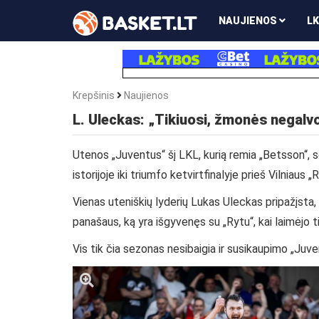
NAUJIENOS
LK
Krepšinis
Naujienos
L. Uleckas: „Tikiuosi, žmonės negalvoj
Utenos „Juventus“ šį LKL, kurią remia „Betsson“, 
istorijoje iki triumfo ketvirtfinalyje prieš Vilniaus 
Vienas uteniškių lyderių Lukas Uleckas pripažįsta,
panašaus, ką yra išgyvenęs su „Rytu“, kai laimėjo ti
Vis tik čia sezonas nesibaigia ir susikaupimo „Juv