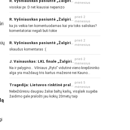
R. Vyšniauskas pasiuntė „Žalgirio“ ir kitų klubų fanus
mėnesius
visiskai px :D net kiausiai nepanizo
prieš 2
R. Vyšniauskas pasiuntė „Žalgirio“ ir kitų klubų fanus
mėnesius
ri
ka jis veikia ten komentuodamas kai yra toks saliskas?
komentatoriai negali buti tokie
prieš 2
kių
R. Vyšniauskas pasiuntė „Žalgirio“ ir kitų klubų fanus
mėnesius
skaudus komentaras :(
prieš 2
J. Vainauskas: LKL finale „Žalgiris“ norės pažeminti „Rytą“
mėnesius
Na ir palygino... Vilniaus „Ryto“ vidutinė vieno krepšininko
alga yra maždaug tris kartus mažesnė nei Kauno
„Žalgirio“... Mokama už sugebėjimus... Nėra pinigų - nėra
gerų žaidėjų...
prieš 5
Tragedija: Lietuvos rinktinė pralaimėjo Islandijai
mėnesius
Nebežiūrėsiu daugiau žaliai baltų kailių, visąlaik sugeba
žaidimo gale pralošti jau kokių 20metų taip
lą
gi