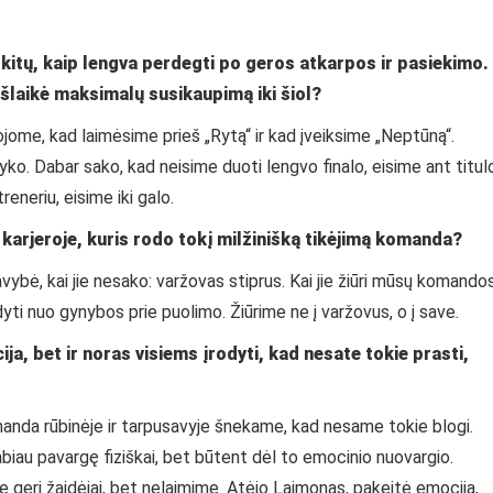
 kitų, kaip lengva perdegti po geros atkarpos ir pasiekimo.
išlaikė maksimalų susikaupimą iki šiol?
jome, kad laimėsime prieš „Rytą“ ir kad įveiksime „Neptūną“.
 įvyko. Dabar sako, kad neisime duoti lengvo finalo, eisime ant titul
eneriu, eisime iki galo.
karjeroje, kuris rodo tokį milžinišką tikėjimą komanda?
vybė, kai jie nesako: varžovas stiprus. Kai jie žiūri mūsų komandos
dyti nuo gynybos prie puolimo. Žiūrime ne į varžovus, o į save.
cija, bet ir noras visiems įrodyti, kad nesate tokie prasti,
manda rūbinėje ir tarpusavyje šnekame, kad nesame tokie blogi.
abiau pavargę fiziškai, bet būtent dėl to emocinio nuovargio.
geri žaidėjai, bet nelaimime. Atėjo Laimonas, pakeitė emociją,