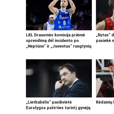
LKL Drausmės komisija priėmė
„Rytas“ d
sprendimą dėl incidento po
pasiekė 
„Neptūno“ ir „Juventus“ rungtynių
„Lietkabelis“ pasikvietė
Kėdainių 
Eurolygos patirties turintį gynėją