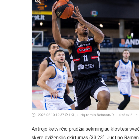
2026-02-10 12:37
© LKL, kurią remia Betsson/R. Lukoševičius
Antrojo ketvirčio pradžia sėkmingiau klostėsi s
skyre dviženklis skirtumas (33:23). Justino Raman