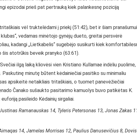
ingi epizodai prieš pat pertrauką kiek palankesnę poziciją
ritaškiais vėl truktelėdami į priekį (51:42), bet ir šiam pranašumui
ų klubas“, vedamas minėtojo gynėjų dueto, greitai persvėrė
 toliau, kadangi „Lietkabelis“ sugebėjo susikurti kiek komfortabiles
šo šis atotrūkis beveik pranyko (63:61).
ečiai ilgą laiką kliovėsi vien Kristiano Kullamae indėliu puolime,
į. Paskutinę minutę būtent kėdainiečiai pasitiko su minimaliu
as apsikeitė netaikliais tritaškiais, o tuomet panevėžiečiai
 Nenado Čanako sušaukto pasitarimo kamuolys buvo patikėtas K.
euforiją pasileido Kėdainių sirgaliai.
 Justinas Ramanauskas 14, Tyleris Petersonas 13, Jonas Zakas 1
 Aimaqas 14, Jamelas Morrisas 12, Paulius Danusevičius 8, Dovis