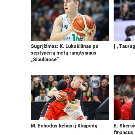
Sugrįžimas: K. Lukošiūnas po
Į „Taurag
septynerių metų rungtyniaus
„Šiauliuose“
M. Echodas keliasi į Klaipėdą
E. Skersi
finansus 