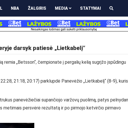
L
NBA
ŽALGIRIS
MEDIA
STATYMAI
eryje darsyk patiesė „Lietkabelį“
ą remia „Betsson“, čempionate į pergalių kelią sugrįžo įspūdingu
 22:28, 21:18, 20:17) parklupdė Panevėžio „Lietkabelį“ (8-9), kuris
 netrukus panevėžiečiai supančiojo varžovų puolimą, patys pelnyda
ais metimais persvėrė rezultatą ir po pirmojo ketvirčio pirmavo