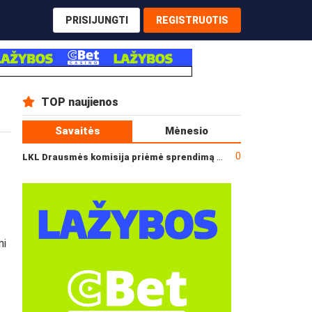
PRISIJUNGTI
REGISTRUOTIS
TOP naujienos
Savaitės
Mėnesio
0
LKL Drausmės komisija priėmė sprendimą dėl incidento po „Neptūno“ ir „Juventus“ rungtynių
mi