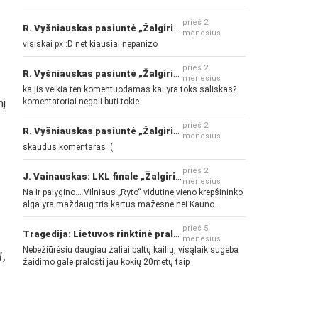
prieš 2
R. Vyšniauskas pasiuntė „Žalgirio“ ir kitų klubų fanus
mėnesius
visiskai px :D net kiausiai nepanizo
prieš 2
R. Vyšniauskas pasiuntė „Žalgirio“ ir kitų klubų fanus
mėnesius
ka jis veikia ten komentuodamas kai yra toks saliskas?
komentatoriai negali buti tokie
nį
prieš 2
R. Vyšniauskas pasiuntė „Žalgirio“ ir kitų klubų fanus
mėnesius
skaudus komentaras :(
prieš 2
J. Vainauskas: LKL finale „Žalgiris“ norės pažeminti „Rytą“
mėnesius
Na ir palygino... Vilniaus „Ryto“ vidutinė vieno krepšininko
alga yra maždaug tris kartus mažesnė nei Kauno
„Žalgirio“... Mokama už sugebėjimus... Nėra pinigų - nėra
gerų žaidėjų...
prieš 5
Tragedija: Lietuvos rinktinė pralaimėjo Islandijai
mėnesius
Nebežiūrėsiu daugiau žaliai baltų kailių, visąlaik sugeba
1,
žaidimo gale pralošti jau kokių 20metų taip