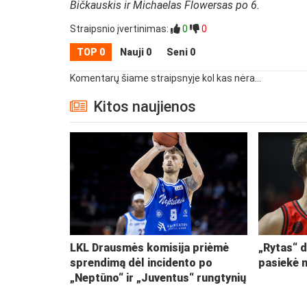
Bičkauskis ir Michaelas Flowersas po 6.
Straipsnio įvertinimas:
0
0
TOP 0
Nauji 0
Seni 0
Komentarų šiame straipsnyje kol kas nėra...
Kitos naujienos
LKL Drausmės komisija priėmė
„Rytas“ d
sprendimą dėl incidento po
pasiekė 
„Neptūno“ ir „Juventus“ rungtynių