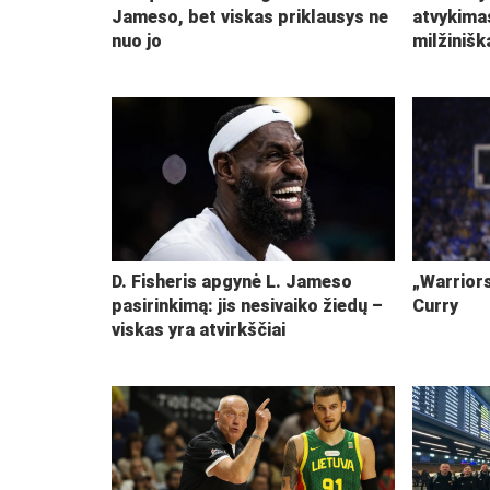
Jameso, bet viskas priklausys ne
atvykima
nuo jo
milžiniš
D. Fisheris apgynė L. Jameso
„Warriors
pasirinkimą: jis nesivaiko žiedų –
Curry
viskas yra atvirkščiai