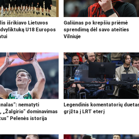
lis išrikiavo Lietuvos
Galiūnas po krepšiu priėmė
 dvyliktuką U18 Europos
sprendimą dėl savo ateities
tui
Vilniuje
inalas“: nematyti
Legendinis komentatorių dueta
i, „Žalgirio“ dominavimas
grįžta į LRT eterį
tus“ Pelenės istorija