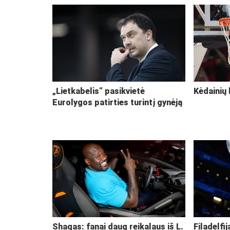
„Lietkabelis“ pasikvietė
Kėdainių 
Eurolygos patirties turintį gynėją
Shaqas: fanai daug reikalaus iš L.
Filadelfi