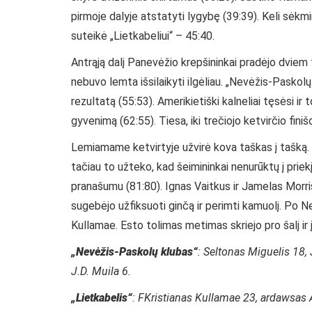
pirmoje dalyje atstatyti lygybę (39:39). Keli sėkm
suteikė „Lietkabeliui“ – 45:40.
Antrąją dalį Panevėžio krepšininkai pradėjo dviem t
nebuvo lemta išsilaikyti ilgėliau. „Nevėžis-Paskol
rezultatą (55:53). Amerikietiški kalneliai tęsėsi ir
gyvenimą (62:55). Tiesa, iki trečiojo ketvirčio fini
Lemiamame ketvirtyje užvirė kova taškas į tašką. Sv
tačiau to užteko, kad šeimininkai nenurūktų į priek
pranašumu (81:80). Ignas Vaitkus ir Jamelas Morris
sugebėjo užfiksuoti ginčą ir perimti kamuolį. Po
Kullamae. Esto tolimas metimas skriejo pro šalį ir į 
„Nevėžis-Paskolų klubas“
: Seltonas Miguelis 18,
J.D. Muila 6.
„Lietkabelis“
: FKristianas Kullamae 23, ardawsas