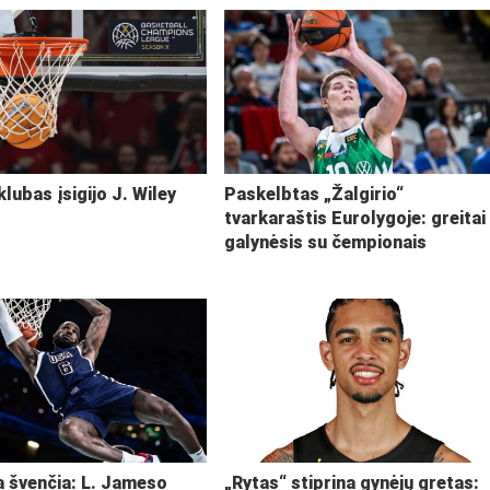
klubas įsigijo J. Wiley
Paskelbtas „Žalgirio“
tvarkaraštis Eurolygoje: greitai
galynėsis su čempionais
ja švenčia: L. Jameso
„Rytas“ stiprina gynėjų gretas: