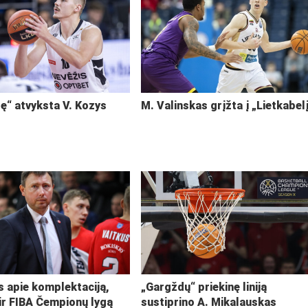
ę“ atvyksta V. Kozys
M. Valinskas grįžta į „Lietkabel
s apie komplektaciją,
„Gargždų“ priekinę liniją
ir FIBA Čempionų lygą
sustiprino A. Mikalauskas