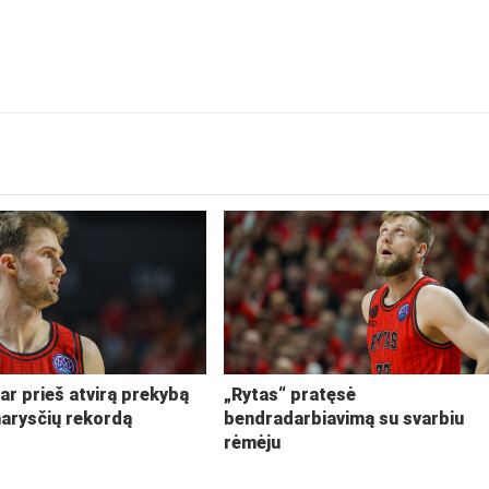
ar prieš atvirą prekybą
„Rytas“ pratęsė
narysčių rekordą
bendradarbiavimą su svarbiu
rėmėju