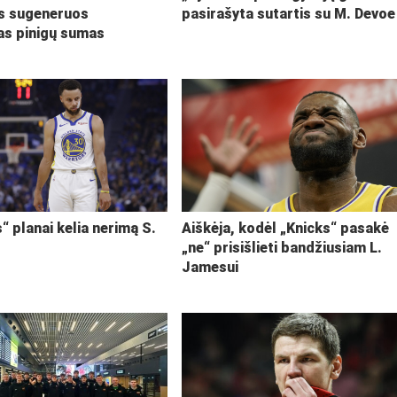
s sugeneruos
pasirašyta sutartis su M. Devoe
kas pinigų sumas
“ planai kelia nerimą S.
Aiškėja, kodėl „Knicks“ pasakė
„ne“ prisišlieti bandžiusiam L.
Jamesui