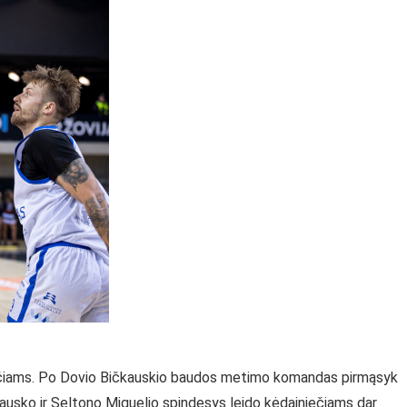
večiams. Po Dovio Bičkauskio baudos metimo komandas pirmąsyk
ausko ir Seltono Miguelio spindesys leido kėdainiečiams dar