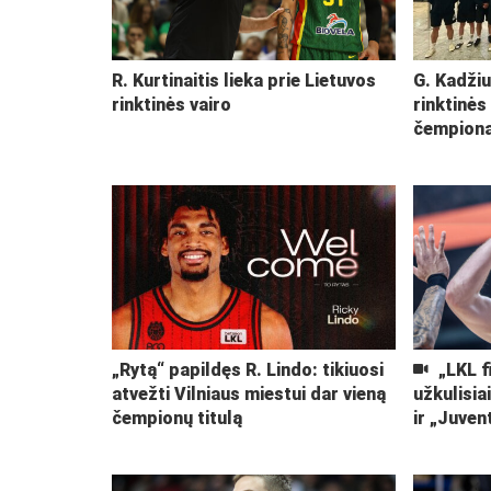
R. Kurtinaitis lieka prie Lietuvos
G. Kadžiu
rinktinės vairo
rinktinės
čempiona
„Rytą“ papildęs R. Lindo: tikiuosi
„LKL f
atvežti Vilniaus miestui dar vieną
užkulisia
čempionų titulą
ir „Juven